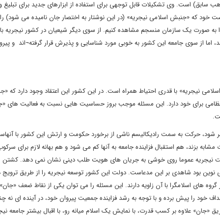
ب سابق) است. وی تشکیلات قابل توجهی برای استفاده از ابزارهای جدید برای تبلیغ و 
 خود که «جنبش اسلامی نیجریه» (در این نوشتار به اختصار جان نامیده می شود) را 
را به صورت یک سازمان منسجم مشاهده کنیم. از سوی دیگر شیعیان در کشور نیجریه با 
 اما از سوی جامعه این کشور به خوبی مورد شناسایی و پذیرش قرار گرفته¬اند و پیرو
لامی نیجریه» با قدری احتیاط همراه است. در این کشور این اعتقاد وجود دارد که «جا
ظامی برای خود دارد. این مسئله موجب بروز حساسیت هایی نسبت به فعالیت های «
ت.
ر شود، حرکت به سمت رادیکالیسم ناشی از برخورد حکومت و ارتش این کشور با آنهاس
به بزند، هم استقبال فزاینده جامعه به آنها کم می شود و هم بهانه لازم برای سرکوب آ
ولت نیجریه عموما روی خوشی به جریان های هویت طلب دینی نشان نمی دهد. کشتن 
 نوین بود شاهدی بر این مدعاست. دولت این کشور توسعه نیجریه را از طریق ترویج 
ه های اسلامگرا با آن زاویه دارند. این مسئله را می توان یکی از نقاط ضعف «جان» 
اهداف خود را پیش برده و با توجه به رشد فزاینده جمعیت پیروان خود، در آینده ای نه چن
 «جان» علاوه بر کسب قدرت، با نمایش یک اسلام میانه رو، با اقبال بیشتر جامعه نیجر