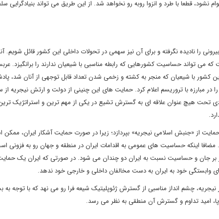
 نشود، قطعا با طرد و انزوا روبه رو نخواهد شد. از این طریق می تواند بنیادگرایی سلف
ونی را نادیده نگرفته و برای آن نیز سهمی در تحولات داخلی این کشور قائل شویم. آن
می تواند حساسیت کشورهایی که رابطه مناسبی با شیعیان ندارند را برانگیزد. عربس
 کشور با شیعیان که منجر به کشته و زخمی شدن تعداد قابل توجهی از آنان شد، پادش
ر مبارزه با تروریسم اعلام کرد. حمایت های این چنینی از دولت و ارتش نیجریه از 
ی تحت هیچ عنوان علاقه ای به گسترش تشیع در یکی از مهم ترین و استراتژیک ترین
رد.
ه حمایت از «جنبش اسلامی نیجریه» بپردازد؛ زیرا در صورت حمایت آشکار ایران، ممکن 
. مضافا اینکه حساسیت های عمومی به اقدامات ایران در منطقه و جهان رو به فزونی اس
شار بر جان و حساسیت نسبت به ایران دو چندان می شود. در صورتی که ایران یک حمای
ای وابستگی خود به ایران به دست مخالفان داخلی و خارجی خود ندهد.
جریه، چشم انداز مناسبی از گسترش ژئوپلیتیک شیعه فرا رو می نهد که با توجه به ب
پا، امید تداوم و گسترش آن منطقی به نظر می رسد.