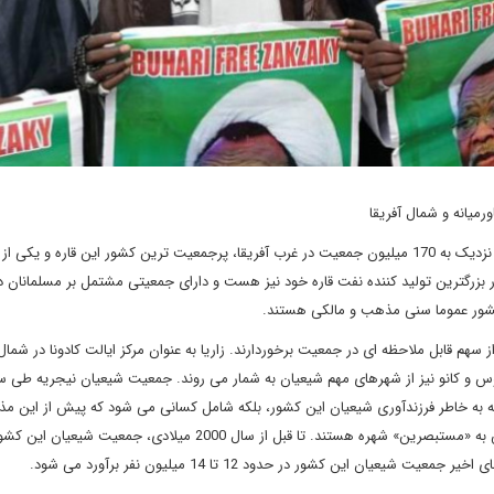
میانه و شمال آفریقا
دیپلماسی ایرانی: جمهوری فدرال نیجریه با نزدیک به 170 میلیون جمعیت در غرب آفریقا، پرجمعیت ترین کشور این قاره و
بزرگترین تولید کننده نفت قاره خود نیز هست و دارای جمعیتی مشتمل بر مسلمانان د
شور عموما سنی مذهب و مالکی هستند.
سهم قابل ملاحظه ای در جمعیت برخوردارند. زاریا به عنوان مرکز ایالت کادونا در شمال
 و کانو نیز از شهرهای مهم شیعیان به شمار می روند. جمعیت شیعیان نیجریه طی س
 به خاطر فرزندآوری شیعیان این کشور، بلکه شامل کسانی می شود که پیش از این م
دین دیگری داشته اند و سپس به تشیع گرویده اند. بر همین اساس به «مستبصرین» شهره هستند. تا قبل از سال 2000 میلادی، جمعیت شیع
 این کشور در حدود 12 تا 14 میلیون نفر برآورد می شود.