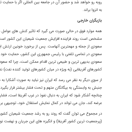
روبه رو خواهد شد و حضور آن در جامعه بین المللی اگر با حمایت توام
به انزوا براند.
بازیگران خارجی
همه موارد فوق در حالی صورت می گیرد که تاثیر کنش های عوامل بیر
مشخص است روند فزاینده افزایش جمعیت شیعیان این کشور است که 
سعودی از جمله و مهمترین آنهاست. پس از برخورد خونین ارتش این
سعودی در تماسی تلفنی با رئیس جمهوری این کشور، حمایت خود را د
سعودی بدیهی ترین و طبیعی ترین اقدام ممکن است، چرا که سعود
کشورهای آفریقایی (به ویژه در میان کشورهای تولید کننده نفت) ندا
از سوی دیگر به نظر می رسد که ایران نیز نباید به صورت آشکارا ب
جنبش به وابستگی به بیگانگان متهم و تحت فشار بیشتر قرار بگیرد
چنانچه آشکار شود که ایران به دنبال نفوذ در غرب آفریقا است، ف
عرضه کند، جان می تواند در کمال نمایش استقلال خود، توجیهی بر
در مجموع می توان گفت که روند رو به رشد جمعیت شیعیان کشور نی
(پرجمعیت ترین کشور آفریقا) و انگیزه های این جریان و نهضت نو