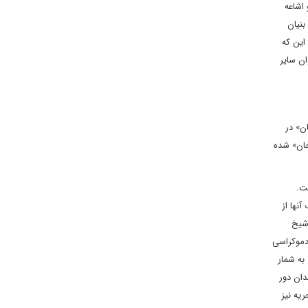
اشاعه
بنیان
این که
ان سایر
ن» در
جان» شده
ت.
نها از
شیخ
دموکراسی
به شمار
دان دور
یه نیز