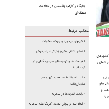
جایگاه و کارکرد پاکستان در معادلات
منطقه‌ای
مطالب مرتبط
شیعیان نیجریه و چرخه خشونت
تماس تلفنی«شیخ زکزاکی» با برادرش
 یکی از کشورهای
فرصت ها و تهدیدهای سرمایه گذاری در
ر شمال و
غرب آفریقا
 این
غرب آفریقا مقصد جدید تروریسم
ال های
سازمان‌یافته
ذهب و
رقابت قدرت‌ها در نیجریه
یان این کشور به
ابعاد پیدا و پنهان تهدید آمریکا علیه نیجریه