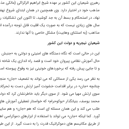
رهبری شیعیان این کشور بر عهده شیخ ابراهیم الزکزاکی (مالکی مذه
مذهب خود در اختیار دارد. وی همچنین در همان ابتدای شروع نهضت
نهاد، در استحکام و بسط آن به جد کوشید، تا اکنون این تشکلیات 
سال های زیادی نیست که به صورت یک اقلیت قابل توجه درآمده اند،
مذاهب (به استثنای وهابیت) مشکل خاصی با آنها ندارند.
شیعیان نیجریه و دولت این کشور
این در حالی است که نگاه دستگاه های امنیتی و دولتی به «جنبش اس
حال آموزش نظامی پیروان خود است و قصد راه اندازی یک شاخه ن
و تا جایی پیش رفته که برخوردهای خونینی نیز به وقوع پیوسته اس
به نظر می رسد یکی از مسائلی که می تواند به تضعیف «جان» منج
چنانچه «جان» در برابر اقدامت خشونت آمیز ارتش دست به تحرکات مشا
سوی ارتش مهیا می شود. از سوی دیگر باید خاطرنشان کرد که د
محمد یوسف، بنیانگذار «بوکوحرام» که خواستار تعطیلی آموزش های
طلب می کند و این همان مسئله ای است که هم «جان» و هم سایر گرو
آورد. کما اینکه «جان» می تواند با استفاده از ابزارهای دموکراسی 
از طریق مکانیسم های دموکراتیک قدرت را به دست گیرد. از این طریق