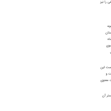
ی را نیز
چه
تان
اه
سوی
است این
ت و
ت معنوی
ستر آن