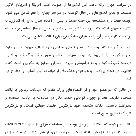
در سراسر جهان ارائه دهد. این کشورها از جنوب، آسیا، آفریقا و آمریکای لاتین
هستند و سایر کشورهای در حال توسعه در سراسر جهان را هم شامل می شود.
روسیه قصد دارد مکانیسم پرداخت جدید را پس از آماده شدن برای راه اندازی، به
اکثریت جهان اعلام کند. روسیه کشور فعال عضو بریکس در حال حاضر بر سیستم
پرداخت کار کرده و آن را به عنوان جایگزینی برایSWIFT تبلیغ می کند.
باید یاد آور شد که روسیه در تغییر فضای سیاسی بین المللی مهارت بسیار دارد.
بحران کریمه را با ورود به عرصه سیاسی-نظامی سوریه کم رنگ کرد و اکنون
درصدد کمرنگ کردن و به فراموشی سپردن بحران تجاوز به اوکراین است که با
فعالیت در اتحاد بریکس و هیاهوی حذف دلار از مبادلات بین المللی را مطرح می
کند.
در حالی که دو عضو مهم و از اقتصادهای بزرگ عضو که مبادلات زیادی با ایالات
متحده دارند، هند و چین، توانایی حذف دلار در مبادلات با ایالات متحده را
نخواهند داشت. ایالات متحده خود بزرگترین اقتصاد جهانی است، و بزرگترین
شریک تجاری چین است.
ICC اعلام کرده که استفاده از روبل روسیه در معاملات مرزی از سال 2021 تا 2023
حدود 39 درصد افزایش یافته است. علاوه بر این، ارزهای کشور دوست نیز در