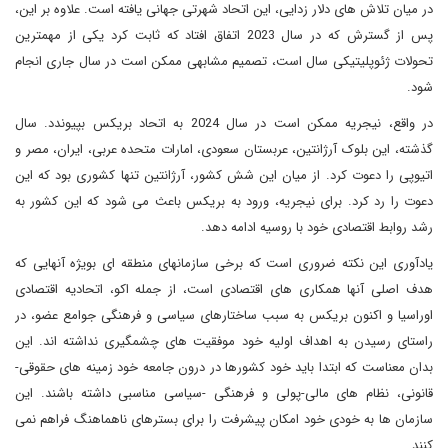
در میان تلاش های دلار زدایی، این اتحاد شهرتی جهانی یافته است. علاوه بر این،
پس از گسترش که در سال 2023 اتفاق افتاد که ثابت کرد یکی از مهمترین
تحولات ژئوپلیتیکی سال است، تصمیم مشابهی ممکن است در سال جاری انجام
شود.
در واقع، نیجریه ممکن است در سال 2024 به اتحاد بریکس بپیوندد. سال
گذشته، این بلوک آرژانتین، عربستان سعودی، امارات متحده عربی، ایران، مصر و
اتیوپی را دعوت کرد. از میان این شش کشور، آرژانتین تنها کشوری بود که این
دعوت را رد کرد. برای نیجریه، ورود به بریکس باعث می شود که این کشور به
رشد روابط اقتصادی خود با روسیه ادامه دهد.
یادآوری این نکته ضروری است که برخی سازمانهای منطقه ای بویژه آنهایی که
هدف اصلی آنها همکاری های اقتصادی است، از جمله اکو، اتحادیه اقتصادی
اوراسیا و اکنون بریکس به سبب ساختارهای سیاسی و فرهنگی جوامع عضو، در
راستای رسیدن به اهداف اولیه خود موفقیت های چشمگیری نداشته اند. این
بدان معناست که ابتدا باید خود کشورها در درون جامعه خود زمینه های حقوقی-
قانونی، نظام های مالی-پولی و فرهنگی -سیاسی مناسبی داشته باشند. این
سازمان ها به خودی خود امکان پیشرفت را برای بسترهای ناهماهنگ فراهم نمی
کنند.