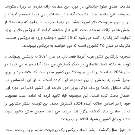
مقامات هندی هنوز جزئیاتی در مورد این مطالعه ارائه نکرده اند زیرا دستورات
محرمانه باقی مانده است. نشست آینده در ماه اکتبر می تواند تصمیم گیرنده و
مهر و موم سرنوشت دلار امریکا باشد. در اینجا بخوانید تا بدانید که چه تعداد از
بخش ها در ایالات متحده تحت تاثیر قرار خواهند گرفت اگر بریکس دلار را برای
تجارت کنار بگذارد. گفته می شود که 25 کشور داوطلب ورود به بریکس هستند.
مکزیک در میان ۲۵ کشوری است که می خواهند به بریکس بپیوندند.
نیجریه بزرگترین کشور غرب آفریقا قصد دارد در سال 2024 به بریکس بپیوندد. با
توجه به اینکه اتحاد اقتصادی بار دیگر گسترش می یابد، آیا نیجریه می تواند در
سال 2024 به اتحاد بریکس بپیوندد؟ این کشور مدتهاست که علاقه خود را برای
تبدیل شدن به بخشی از این مجموعه ابراز کرده است، اما آیا این احساس می
تواند متقابل باشد؟ یوسف توگر، وزیر امور خارجه این کشور اخیرا در مورد این
احتمال بحث کرده است. این مجموعه قبلا تایید کرده که آماده است عضویت
خود را در اجلاس سالانه آینده 2024 گسترش دهد. این توسعه ابتکار مشابهی را
که در اجلاس سال گذشته برگزار شد، بازتاب می دهد. سپس شش کشور دعوت
شدند و پنج کشور پیشنهاد ائتلاف را پذیرفتند.
در طول سال گذشته، رشد اتحاد بریکس یک پیشرفت عظیم جهانی بوده است.