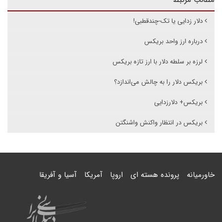
مطالب مرتبط
دلار زدایی یا تک-چندقطبی!
درباره ارز واحد بریکس
لرزه بر سلطه دلار با ارز تازه بریکس
بریکس دلار را به چالش می‌اندازد؟
بریکس+ دلارزدایی
بریکس در انتظار واکنش واشنگتن
خاورمیانه
پرونده هسته ای
اروپا
آمریکا
آسیا و آفریقا