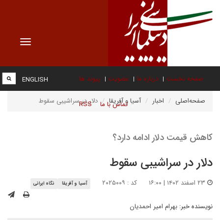
Toggle
vigation
صفحه نخست
درباره ما
عضویت
پیوند ها
ENGLISH
صفحه‌اصلی
اخبار
آسیا و آفریقا
دلار در سراشیبی سقوط
تماس با ما
RSS
کاهش قیمت دلار ادامه دارد؟
دلار در سراشیبی سقوط
۲۳ اسفند ۱۴۰۲ | ۱۶:۰۰
کد : ۲۰۲۵۰۰۹
آسیا و آفریقا
نگاه ایرانی
نویسنده خبر:
بهرام امیر احمدیان