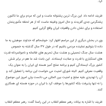
کرد.
ظریف ادامه داد: این بزرگ ترین پشتوانه ماست و این که مردم برای ما تاکنون
پشتگرمی جدی آفریدند و حال امروز وظیفه ماست که از هر لحظه مأموریتمان
استفاده و برای نشان دادن واقعیات ایران واقع گرایی کنیم.
وی در بخش دیگری از این مراسم اظهار کرد: خوشحالم که خداوند موهبتی به ما
داده تا بتوانیم نماینده مردمی باشیم که در طول ٣٧ سال گذشته به خصوص
هشت سال جنگ تحمیلی و هشت سال تحریم های ظالمانه و ناجوانمردانه قدرت
های استکباری با قدرت و صلابت ایستادند. این باعث شد ما هم در برابر شش
کشور بزرگ ایستادگی کنیم و برنامه صلح آمیز هسته ای ایران را به عنوان یک
واقعیت معرفی کنیم. البته شورای امنیت می خواست این برنامه را تعطیل کند و
آن را تهدیدی علیه صلح و امنیت بین المللی می دانست ولی امروز این موضوع
را نه تنها پذیرفت بلکه کشورها را موظف کرد با ایران در حوزه هسته ای همکاری
کنند.
ظریف با اشاره به بیانات رهبر معظم انقلاب در این راستا گفت: رهبر معظم انقلاب