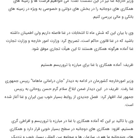
وزیر خارجه غنا نیز در این نشست گفت: می خواهیم فرصت ها و زمینه های
همکاری های دوجانبه را در بخش های دولتی و خصوصی به ویژه در زمینه های
بانکی و مالی بررسی کنیم.
وی با بیان این که شش ماه تا انتخابات در غنا فاصله داریم ولی اطمینان داشته
باشید که در غنا قانون حاکم است، تصریح کرد: وزارت امور خارجه و وزارت تجارت
غنا آماده هرگونه همکاری هستند تا این هیأت تجاری موفق شود.
ظریف: آماده همکاری با غنا برای مبارزه با تروریسم هستیم
وزیر امورخارجه کشورمان در ادامه به دیدار "جان درامانی ماهاما" رییس جمهوری
غنا رفت. ظریف در این دیدار ضمن ابلاغ سلام گرم حسن روحانی به رییس
جمهور غنا، اظهار کرد: فصل جدیدی از روابط بسیار خوب بین ایران و غنا آغاز شده
است.
وی با تاکید بر این که آماده همکاری با غنا در مبارزه با تروریسم و افراطی گری
هستیم، افزود: همکاری های دوجانبه در سطح بسیار خوبی قرار دارد و همکاری
های چندجانبه ما هم در سازمان ها و مجامع بین المللی بسیار خوب و نزدیک