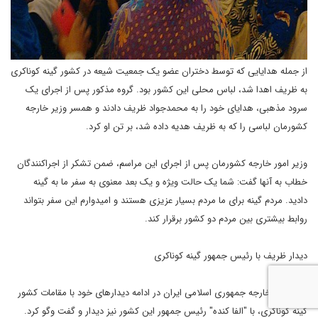
از جمله هدایایی که توسط دختران عضو یک جمعیت شیعه در کشور گینه کوناکری
به ظریف اهدا شد، لباس محلی این کشور بود. گروه مذکور پس از اجرای یک
سرود مذهبی، هدایای خود را به محمدجواد ظریف دادند و همسر وزیر خارجه
کشورمان لباسی را که به ظریف هدیه داده شد، بر تن او کرد.
وزیر امور خارجه کشورمان پس از اجرای این مراسم، ضمن تشکر از اجراکنندگان
خطاب به آنها گفت: شما یک حالت ویژه و یک بعد معنوی به سفر ما به گینه
دادید. مردم گینه برای ما مردم بسیار عزیزی هستند و امیدوارم این سفر بتواند
روابط بیشتری بین مردم دو کشور برقرار کند.
دیدار ظریف با رئیس جمهور گینه کوناکری
وزیر امور خارجه جمهوری اسلامی ایران در ادامه دیدارهای خود با مقامات کشور
گینه کوناکری، با "الفا کنده" رئیس جمهور این کشور نیز دیدار و گفت وگو کرد.