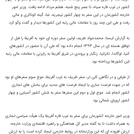
کشور در غرب قاره سیاه، تا عصر پنج شنبه، هفتم مرداد ادامه یافت. وزیر امور
خارجه کشورمان در این سفر به چهار کشور نیجریه، غنا، گینه کوناکری و مالی
رفت و طی این چند روز با مقامات عالی رتبه این کشورها دیدار و گفت وگو کرد.
به گزارش ایسنا، محمدجواد ظریف اولین سفر دوره ای خود به آفریقا را قبل از
توافق هسته ای در سال ١٣٩٣ انجام داده بود که طی آن با حضور در کشورهای
کنیا، اوگاندا، تانزانیا، زنگبار و بروندی در شرق آفریقا به رایزنی با مقامات عالی رتبه
این کشورها پرداخته بود.
از طرفی و در نگاهی کلی تر، سفر ظریف به غرب آفریقا، موج سوم سفرهای او بود
که در جهت فرصت سازی یا ایجاد فرصت های جدید برای بخش های تجاری
کشور انجام شد. موج اول و دوم این سفرها سفر به شش کشور آسیایی و چهار
کشور اروپای شمالی بود.
وزیر امور خارجه کشورمان برای سفر به غرب قاره آفریقا یک هیأت سیاسی-تجاری
به همراه داشت تا به گفته مدیر کل هماهنگی و راهبرد اقتصادی وزارت خارجه،
ارزش افزوده ای که این وزارتخانه در روابط خارجی ایجاد کرده است را به ارزش