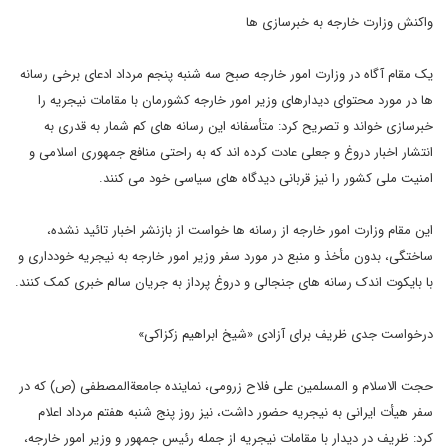
واکنش وزارت خارجه به خبرسازی ها
یک مقام آگاه در وزارت امور خارجه صبح سه شنبه پنجم مرداد ادعای برخی رسانه
ها در مورد محتوای دیدارهای وزیر امور خارجه کشورمان با مقامات نیجریه را
خبرسازی خواند و تصریح کرد: متأسفانه این رسانه های کم شمار به قدری به
انتشار اخبار دروغ و جعلی عادت کرده اند که به راحتی منافع جمهوری اسلامی و
امنیت ملی کشور را نیز قربانی دیدگاه های سیاسی خود می کنند.
این مقام وزارت امور خارجه از رسانه ها خواست از بازنشر اخبار تائید نشده،
ساختگی، بدون مأخذ و منبع در مورد سفر وزیر امور خارجه به نیجریه خودداری و
با بایکوت اندک رسانه های جنجالی و دروغ پرداز به جریان سالم خبری کمک کنند.
درخواست جدی ظریف برای آزادی «شیخ ابراهیم زکزاکی»
حجت الاسلام و المسلمین علی فلاح زرومی، نماینده جامعةالمصطفی (ص) که در
سفر هیأت ایرانی به نیجریه حضور داشت، نیز روز پنج شنبه هفتم مرداد اعلام
کرد: ظریف در دیدار با مقامات نیجریه از جمله رئیس جمهور و وزیر امور خارجه،