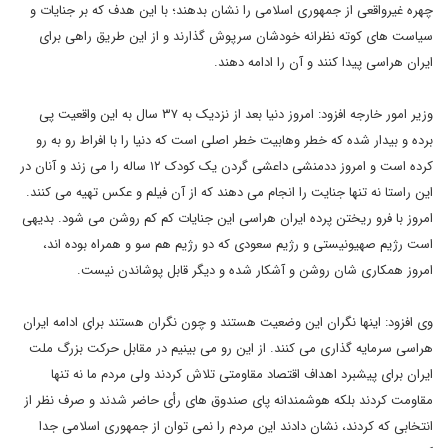
چهره غیرواقعی از جمهوری اسلامی را نشان بدهند؛ با این هدف که بر جنایات و
سیاست های کوته نظرانه خودشان سرپوش گذارند و از این طریق راهی برای
ایران هراسی پیدا کنند و آن را ادامه دهند.
وزیر امور خارجه افزود: امروز دنیا بعد از نزدیک به ٣٧ سال به این واقعیت پی
برده و بیدار شده که خطر وهابیت خطر اصلی است که دنیا را با افراط رو به رو
کرده است و امروز ددمنشی داعشی گردن یک کودک ١٢ ساله را می زند و آنان در
این راستا نه تنها جنایت را انجام می دهند که از آن فیلم و عکس تهیه می کنند.
امروز با فرو ریختن پرده ایران هراسی این جنایات کم کم روشن می شود. بدیهی
است رژیم صهیونیستی و رژیم سعودی که دو رژیم هم سو و همراه بوده اند،
امروز همکاری شان روشن و آشکار شده و دیگر قابل پوشاندن نیست.
وی افزود: اینها نگران این وضعیت هستند و چون نگران هستند برای ادامه ایران
هراسی سرمایه گذاری می کنند. از این رو می بینیم در مقابل حرکت بزرگ ملت
ایران برای پیشبرد اهداف اقتصاد مقاومتی تلاش کردند ولی مردم ما نه تنها
مقاومت کردند بلکه هوشمندانه پای صندوق های رأی حاضر شدند و صرف نظر از
انتخابی که کردند، نشان دادند این مردم را نمی توان از جمهوری اسلامی جدا