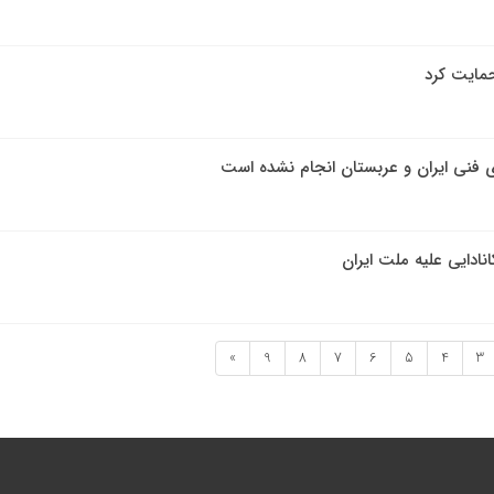
 حمایت کرد
فنی ایران و عربستان انجام نشده است
انادایی علیه ملت ایران
»
9
8
7
6
5
4
3