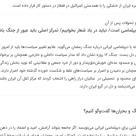
ایران از خشکی را با همدستی اسرائیل در قفقاز در دستور کار قرار داده است.
و تحولات پس از آن
پلماسی است/ نباید در باد شعار بخوابیم/ تمرکز اصلی باید عبور از جنگ با
با دیپلماسی ایرانی درباره جنگ رمضان می‌گوید: علایم تغییر سیاست‌ها باید از امروز 
شود تا به فردا امیدوار بود و بدان دل بست. جنگ ۱۲ روزه نشان داد که مدار سیاست داخلی و خارجی همچنان بر برخ
ل و مسدود عده‌ای خویش‌حق‌پندار و دور از خرد جمعی و عقلانیتی که نوید بخش زندگی
چنان بر دمیدن و اصرار بر سیاست‌های غلط و شکست خورده گذشته خود اصرار دارند. 
ی محدود و تحمیلی در سالیان دراز راهی را انتخاب کردند که مرکز ثقل آن ایران باشد.
ی‌اندیشند و دل در گرو ایران دارند.
نگ و بحران‌ها گفت‌وگو کنیم؟
برای دیپلماسی ایرانی می‌نویسد: اگر جامعه بتواند آرامش، امید و اعتماد را در ذهن
یی پایدار و انسانی را بنا نهاده است. کودکان امروز، معماران فردای ایران‌اند؛ حفظ آر