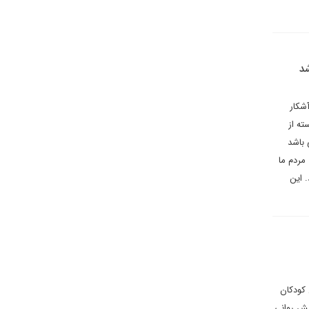
شد
آشکار
واسته از
 باشد
مردم ما
 این
 کودکان
امش روانی