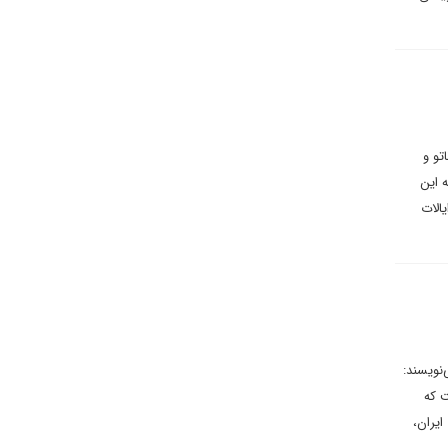
تو و
انست به این
الات
نویسند:
ت که
ایران،