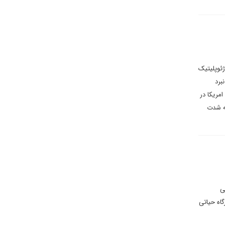
ژئوپلیتیک
توان نبرد
امریکا در
به شدت
ی
گاه حیاتی