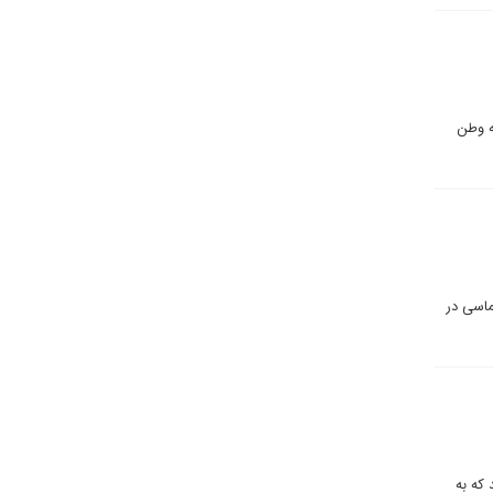
ه وطن
ماسی در
که به