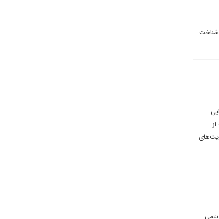
 شناخت
یی
از
ضاد منافع و محدودیت‌های
ریتمی