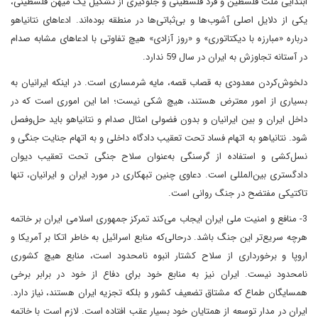
ابتدایی ملت فلسطین و فرد فلسطینی و جلوگیری از تشکیل یک میهن فلسطینی،
یکی از دلایل اصلی آشوب‌ها و بی‌ثباتی‌ها در منطقه بوده‌اند. ادعاهای نتانیاهو
درباره «مبارزه با دیکتاتوری» و «روز آزادی» هیچ تفاوتی با ادعاهای مشابه صدام
در آستانه تجاوزش به ایران در سال 59 ندارد.
دلخوش‌کردن معدودی به قصاب قصه، مایه شرمساری است. در اینکه ایرانیان به
‌بسیاری از امور معترض هستند، هیچ شکی نیست؛ اما این اموری است که در
داخل ایران و بین ایرانیان و بدون فضولی امثال صدام و نتانیاهو باید حل‌وفصل
شود. نتانیاهو به اتهام فساد تحت تعقیب دادگاه داخلی‌ و به اتهام جنایت جنگی و
نسل‌کشی و استفاده از گرسنگی به‌عنوان سلاح جنگی تحت تعقیب دیوان
دادگستری بین‌‌المللی است. دعاوی چنین تبهکاری در مورد ایران و ایرانیان، تنها
تاکتیکی مفتضح در جنگ روانی است.
3- منافع و امنیت ملی ایران ایجاب می‌کند ‌تمرکز جمهوری اسلامی ایران بر خاتمه
هر‌چه سریع‌تر این جنگ باشد. در‌حالی‌که منابع اسرائیل به خاطر اتکا بر آمریکا و
اروپا و برخورداری از سلاح کشتار انبوه نامحدود است، منابع هیچ کشوری
نامحدود نیست. ایران نیز به منابع خود برای دفاع از خود در برابر برخی
همسایگان طماع که مشتاق تضعیف کشور و بلکه تجزیه ایران هستند، نیاز دارد.
ایران در مدار توسعه از همتایان خود بسیار عقب افتاده است. لازم است با خاتمه