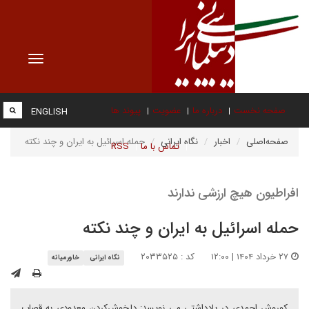
Toggle
vigation
صفحه نخست
درباره ما
عضویت
پیوند ها
ENGLISH
صفحه‌اصلی
اخبار
نگاه ایرانی
حمله اسرائیل به ایران و چند نکته
تماس با ما
RSS
افراطیون هیچ ارزشی ندارند
حمله اسرائیل به ایران و چند نکته
۲۷ خرداد ۱۴۰۴ | ۱۲:۰۰
کد : ۲۰۳۳۵۲۵
نگاه ایرانی
خاورمیانه
کوروش احمدی در یادداشتی می نویسد: دلخوش‌کردن معدودی به قصاب