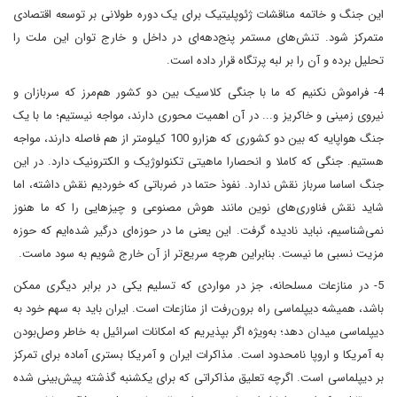
این جنگ و خاتمه مناقشات ژئوپلیتیک برای یک دوره طولانی بر توسعه اقتصادی
متمرکز شود. تنش‌های مستمر پنج‌دهه‌ای در داخل و خارج توان این ملت را
تحلیل برده و آن را بر لبه پرتگاه قرار داده است.
‌4- فراموش نکنیم که ما با جنگی کلاسیک بین دو کشور هم‌مرز که سربازان و
نیروی زمینی و خاکریز و... در آن اهمیت محوری دارند، مواجه نیستیم؛ ما با یک
جنگ هواپایه که بین دو کشوری که هزار‌و 100 کیلومتر از هم فاصله دارند، مواجه
هستیم. جنگی که کاملا و انحصارا ماهیتی تکنولوژیک و الکترونیک دارد. در این
جنگ اساسا سرباز نقش ندارد. نفوذ حتما در ضرباتی که خوردیم نقش داشته، اما
شاید نقش فناوری‌های نوین مانند هوش مصنوعی و چیزهایی را که ما هنوز
نمی‌شناسیم،‌ نباید نادیده گرفت. این یعنی ‌ما در حوزه‌ای درگیر شده‌ایم که حوزه
مزیت نسبی ما نیست. بنابراین هر‌چه سریع‌تر از آن خارج شویم به سود ما‌ست.
5- در منازعات مسلحانه، جز در مواردی که تسلیم یکی در برابر دیگری ممکن
باشد، همیشه دیپلماسی راه برون‌رفت از منازعات است. ایران باید به سهم خود به
دیپلماسی میدان دهد؛ به‌ویژه اگر بپذیریم که امکانات اسرائیل به خاطر وصل‌بودن
به آمریکا و اروپا نامحدود است. مذاکرات ایران و آمریکا بستری آماده برای تمرکز
بر دیپلماسی است. اگر‌چه تعلیق مذاکراتی که برای یکشنبه گذشته پیش‌بینی شده