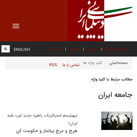
Toggle
vigation
صفحه نخست
درباره ما
عضویت
پیوند ها
ENGLISH
صفحه‌اصلی
کلید واژه ها
تماس با ما
RSS
مطالب مرتبط با کلید واژه
جامعه ایران
نیهیلیسم استراتژیک، راهبرد جدید غرب علیه
ایران!
هرج و مرج بیانداز و حکومت کن