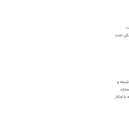
ت
ممکن است
نتیجه و
 خسارات
ا ابتکار