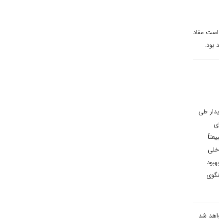
 است مفاد
 بود.
یدار طی
ی
عتاً
اخلی
هبود
خگوی
واهد شد