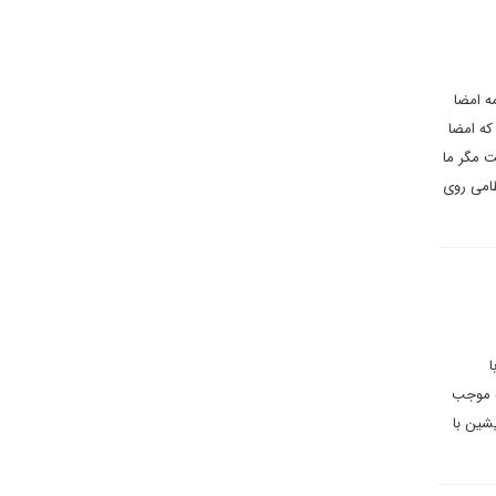
ه امضا
که امضا
ت مگر ما
ظامی روی
ا
ه موجب
شین با