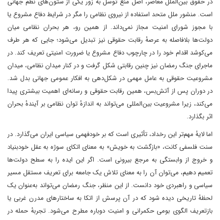
در حقوق بین‌الملل معاصر، اصل منع توسل به زور یکی از ستون‌های نظم جهانی
است. منشور ملل متحد استفاده از نیروی نظامی را مگر در شرایط دفاع مشروع یا
با مجوز شورای امنیت مجاز نمی‌داند. از همین رو، هر بحران نظامی میان
دولت‌ها بلافاصله به عرصهٔ رقابت حقوقی نیز تبدیل می‌شود؛ جایی که هر طرف
می‌کوشد اقدام خود را در چارچوب دفاع مشروع یا ضرورت امنیتی تعریف کند. در
ماجرای جنگ رمضان نیز چنین رقابتی شکل گرفت و در کنار میدان نظامی، میدان
مشروعیت حقوقی به عامل مهمی در شکل‌دهی به افکار عمومی جهانی بدل شد.
در دوران پس از آتش‌بس، همین رقابت حقوقی و رسانه‌ای اهمیت بیشتری پیدا
می‌کند، زیرا مشروعیت بین‌المللی می‌تواند به اندازهٔ توان نظامی بر آیندهٔ بحران
اثر بگذارد.
اما لایهٔ مهم‌تر این رخداد، تأثیری است که بر خودفهمی سیاسی ایران می‌گذارد. در
سنت فلسفی کانت، «بازگشت به خویش» به معنای اتکای سوژه به عقل خودبنیاد
و خروج از وابستگی به مرجع بیرونی است. اگر این ایده را به سطح دولت‌ها
تعمیم دهیم، می‌توان آن را به معنای تلاش یک جامعه برای تعریف مستقل مسیر
سیاسی و راهبردی خود دانست. از این منظر، جنگ رمضان می‌تواند به‌عنوان یک
لحظهٔ تاریخی دیده شود که در آن پرسش از اتکا به ساختارهای مدرن غربی یا
بازتعریف الگوی بومی حکمرانی و امنیت دوباره مطرح می‌شود. تجربهٔ حمله در