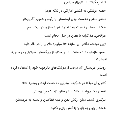
ترامپ گرفتار در شن‌زار سیاسی
حمله موشکی به کشتی اماراتی در تنگه هرمز
تماس تلفنی نخست وزیر ارمنستان با رئیس جمهور آذربایجان
هشدار حماس نسبت به تشدید شهرک‌سازی در بیت‌ لحم
عراقچی: مذاکرات با عمان در حال انجام است
ژاپن بودجه دفاعی بی‌سابقه ۵۶ میلیارد دلاری را در نظر دارد
عضو سازمان بدر: حملات به عربستان از پایگاه‌های اسرائیلی در سوریه
انجام شد
رویترز: عربستان ۸۶ درصد از موشک‌های پاتریوت خود را استفاده کرده
است
کنترل ایوانوفکا در خارکیف اوکراین به دست ارتش روسیه افتاد
انفجار یک پهپاد در خاک بلغارستان نزدیک مرز رومانی
درگیری شدید میان ارتش یمن و شبه نظامیان وابسته به عربستان
هشدار چین به ژاپن: با آتش بازی نکنید