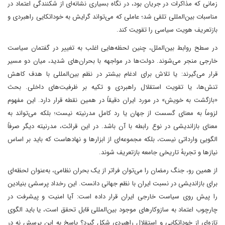
زمانی که مذاکرات در جریان بود، در نگاه بسیاری نشانه‌ای از شکنندگی اعتماد در
مناسبات بین‌المللی تلقی شد؛ عاملی که می‌تواند گرایش به خوداتکایی راهبردی و
بازتعریف هویت سیاسی را تقویت کند.
در سطح روابط بین‌الملل، چنین لحظه‌هایی اغلب به تغییر در گفتمان سیاست
خارجی منجر می‌شوند. دولت‌ها در مواجهه با بحران‌های شدید، میان دو مسیر
قرار می‌گیرند: یا تلاش برای ادغام بیشتر در نظم بین‌المللی با هدف کاهش
تنش‌ها، یا تقویت استقلال راهبردی و تکیه بر ظرفیت‌های داخلی. بحث
«بازگشت به خویش» در مورد ایران دقیقاً در همین نقطه قرار دارد. این مفهوم
لزوماً به معنای گسست از جهان یا رد کامل مدرنیته نیست؛ بلکه می‌تواند به
معنای بازاندیشی در نوع رابطه با آن باشد. در این قرائت، مدرنیته دیگر صرفاً
الگویی وارداتی نیست، بلکه مجموعه‌ای از ابزارها و نهادهاست که باید بر اساس
نیازها و تجربهٔ تاریخی جامعه بازتعریف شوند.
از همین رو، جنگ رمضان را می‌توان فراتر از یک بحران نظامی، به‌عنوان لحظه‌ای
برای بازاندیشی در نسبت ایران با نظم جهانی دانست. این رخداد پرسشی بنیادین
را پیش روی سیاست خارجی ایران قرار داده است: آیا امنیت و پیشرفت در
چارچوب اعتماد به سازوکارهای موجود بین‌المللی قابل تحقق است، یا باید الگوی
تازه‌ای از خوداتکایی و استقلال راهبردی شکل گیرد؟ پاسخ به این پرسش نه در