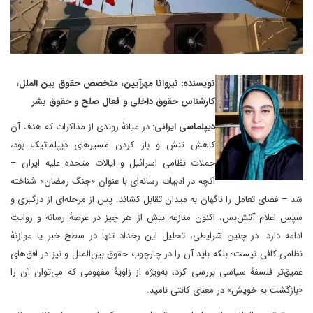
نویسنده: نیروانا مهرآیین، متخصص حقوق بین الملل،
کارشناس حقوق داخلی و فعال صلح و حقوق بشر
دیپلماسی ایرانی:
در میانهٔ روندی از مذاکرات که هدف آن
کاهش تنش و باز کردن مسیرهای دیپلماتیک بود،
حملات نظامی اسرائیل و ایالات متحده علیه ایران –
آنچه در ادبیات رسانه‌ای با عنوان «جنگ رمضان» شناخته
شد – فضای تعامل را ناگهان به میدان تقابل کشاند. پس از مرحله‌ای از درگیری و
سپس اعلام آتش‌بس، اکنون منازعه بیش از هر چیز در عرصهٔ رسانه و روایت
ادامه دارد. در چنین شرایطی، تحلیل این رخداد تنها در سطح خبر یا موازنهٔ
نظامی کافی نیست؛ بلکه باید آن را در چارچوب حقوق بین‌الملل و نیز در افق‌های
عمیق‌تر فلسفهٔ سیاسی بررسی کرد، به‌ویژه از زاویهٔ مفهومی که می‌توان آن را
«بازگشت به خویش» در معنای کانتی نامید.