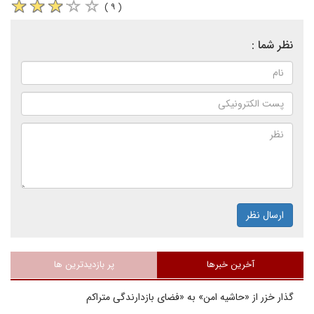
( ۹ )
نظر شما :
ارسال نظر
آخرین خبرها
پر بازدیدترین ها
گذار خزر از «حاشیه امن» به «فضای بازدارندگی متراکم