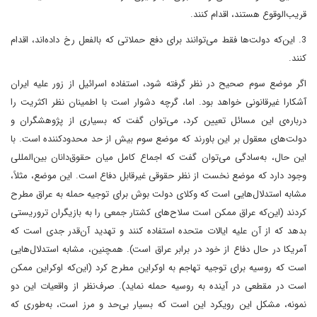
قریب‌الوقوع هستند، اقدام کنند.
3. این‌که دولت‌ها فقط می‌توانند برای دفع حملاتی که بالفعل رخ داده‌اند، اقدام
کنند.
اگر موضع سوم صحیح در نظر گرفته شود، استفاده اسرائیل از زور علیه ایران
آشکارا غیرقانونی خواهد بود. اما، گرچه دشوار است با اطمینان نظر اکثریت را
درباره‌ی این مسائل تعیین کرد، می‌توان گفت که بسیاری از پژوهشگران و
دولت‌های معقول بر این باورند که موضع سوم بیش از حد محدودکننده است. با
این حال، به‌سادگی می‌توان گفت که اجماع کامل میان حقوق‌دانان بین‌المللی
وجود دارد که موضع نخست از نظر حقوقی غیرقابل دفاع است. این موضع، مثلاً،
مشابه استدلال‌هایی است که وکلای دولت بوش برای توجیه حمله به عراق مطرح
کردند (این‌که عراق ممکن است سلاح‌های کشتار جمعی را به بازیگران تروریستی
بدهد که از آن علیه ایالات متحده استفاده کنند و تهدید آن‌قدر جدی است که
آمریکا در حال دفاع از خود در برابر عراق است). همچنین، مشابه استدلال‌هایی
است که روسیه برای توجیه تهاجم به اوکراین مطرح کرد (این‌که اوکراین ممکن
است در مقطعی در آینده به روسیه حمله نماید). صرف‌نظر از واقعیات این دو
نمونه، مشکل این رویکرد این است که بسیار بی‌حد و مرز است، به‌طوری که