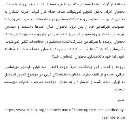
حمله قرار گیرند. اما دانشمندانی که غیرنظامی هستند -که به احتمال زیاد هستند-،
به‌عنوان افراد، به‌طور قانونی نمی‌توانند هدف حمله قرار گیرند. صرف اشتغال به
تحقیق در برنامه تسلیحاتی، مشارکت مستقیم در مخاصمات محسوب نمی‌شود تا
مصونیت غیرنظامی فرد از بین برود. به‌عنوان مثال، صدها دانشمند و مهندس
غیرنظامی که در پروژه منهتن کار می‌کردند، امروز در چارچوب حقوق بشردوستانه،
به‌عنوان رزمنده یا غیرنظامی مشارکت‌کننده مستقیم در مخاصمات تلقی نمی‌شوند.
تأسیساتی که در آن‌ها کار می‌کردند، می‌تواند به‌عنوان «هدف نظامی» شناخته
شود، اما خود دانشمندان، به‌عنوان اشخاص، خیر؟
ترجمه و انتشار این یادداشت صرفاً جهت آگاهی مخاطبان تارنمای دیپلماسی
ایرانی است و از نقطه نظرات متفاوت حقوقدانان غربی در موضوع تجاوز اسرائیل
به ایران انجام شده و انتشار آن به معنای موافقت مترجم با نظرات نویسنده
نیست.
منبع:
https://www.ejiltalk.org/is-israels-use-of-force-against-iran-justified-by-
self-defence/