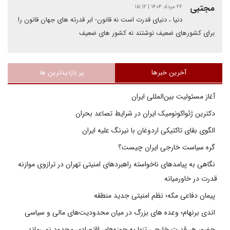
مجتبی
۲۶ مرداد ۱۴۰۴ | ۱۵:۱۲
دنیا ، دنیای قدرت است نه قانون- ابر قدرته های جهان قانون را
برای کشورهای ضعیف نوشتند نه کشور های ضعیف
آخرین خبرها
پر بازدیدترین ها
آغاز مسئولیت بین‌المللی ایران
دکترین ژئواکونومیک ایران در شرایط تصاعد بحران
الگوی بقای تاکتیکی اردوغان با نیرنگ علیه ایران
گره سیاست خارجی ایران چیست؟
نگاهی به پیامدهای ناخواسته راهبردهای امنیتی تهران در ترازوی موازنه
قدرت در خاورمیانه
پیمان دفاعی مکه؛ نظم امنیتی جدید منطقه
اندی برنهام؛ وعده های بزرگ در میان محدودیت‌های مالی و سیاسی
حضور هر قدرت خارجی تنها به حوزه‌های اقتصادی محدود نمی‌ماند