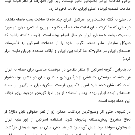
برخی مقامات ایرانی به‌تنهایی کافی نیست، زیرا این اظهارات از نظر اثبات نیت
مقامات تصمیم‌گیرنده اصلی ایران، دلالت کافی ندارد.
5. حتی به گفته نخست‌وزیر اسرائیل، ایران چند ماه تا ساخت بمب فاصله داشته،
در حالی که مذاکرات میان ایالات متحده آمریکا و جمهوری اسلامی ایران در مورد
وضعیت برنامه هسته‌ای ایران در حال انجام بوده است. (توجه داشته باشید که
دبیرکل سازمان ملل متحد نگرانی خود را از «حملات اسرائیل به تأسیسات
هسته‌ای ایران در حالی¬که مذاکرات بین ایران و ایالات متحده جریان دارد» ابراز
کرد.).
6. بنابراین، گرچه اسرائیل از منظر نظامی در موقعیت مناسبی برای حمله به ایران
قرار داشت، موقعیتی که ناشی از درگیری‌های پیشین میان دو کشور بود، دشوار
است که نشان داده شود امروز «آخرین فرصت ممکن» برای جلوگیری از حمله
هسته‌ای آینده ایران بوده، یعنی استفاده از زور تنها گزینه‌ی موجود برای توقف
این حمله بوده است.
در نتیجه، حتی اگر وسیع‌ترین برداشت ممکن (و از نظر حقوقی قابل دفاع) از
دفاع مشروع پیش‌دستانه پذیرفته شود، استفاده اسرائیل از زور علیه ایران
غیرقانونی خواهد بود. دلیل آن، نبود شواهد کافی مبنی بر تعهد غیرقابل بازگشت