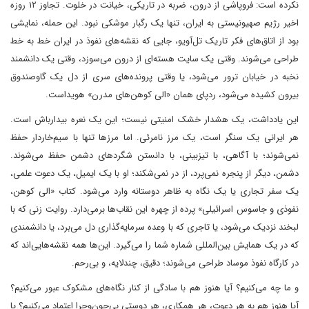
نکرده است: فروپاشی از درون، ضربه در تاریکی، خیانت در خلوت. تجاوز ۱۲ روزه
اخیر رژیم صهیونیستی به ایران، تنها یک رگبار موشکی نبود. این حمله، نمایشی
بود از اتاق‌های فکر تاریک تل‌آویو، جایی که نقشه‌های نفوذ در ایران خط به خط
طراحی می‌شوند. وقتی یک سایت هسته‌ای از درون می‌سوزد، وقتی یک دانشمند
نخبه در خیابان ترور می‌شود، یا وقتی پرونده‌های سری از دل یک گاوصندوق
بیرون کشیده می‌شود، ردپای همان «الی کوهن‌های مدرن» هویداست.
این یادداشت، یک هشدار خشک امنیتی نیست؛ این یک نعره بیدارباش است.
هر ایرانی یک سنگر است، یک مرز نامرئی. اما مرزها تنها با سیم‌خاردار حفظ
نمی‌شوند؛ با آگاهی، با تیزبینی، با دانستن شگردهای دشمن حفظ می‌شوند.
دشمن، دیگر از پنجره نمی‌پرد، از در نمی‌شکند؛ او با یک ایمیل، یک دعوت علمی،
یک سفر تجاری یا یک نگاه به ظاهر دوستانه وارد می‌شود. کتاب «الی کوهن،
نفوذی و جاسوس اسرائیلی» پرده از چهره این نقاب‌ها برمی‌دارد. روایت زنی که با
لبخند نزدیک می‌شود، یا تاجری که با وعده سرمایه‌گذاری دل می‌برد، یا دانشمندی
که در یک همایش بین‌المللی شماره شما را می‌گیرد. این‌ها همه نقشه‌هایی‌اند که
در کارگاه نفوذ موساد طراحی می‌شوند؛ دقیق، چندلایه، و بی‌رحم.
و ما چه می‌کنیم؟ آیا هنوز هم با سادگی از کنار نگاه‌های مشکوک عبور می‌کنیم؟
آیا هنوز هم به هر دعوت، هر همکاری، هر دوستی بی‌چون‌وچرا اعتماد می‌کنیم؟ یا