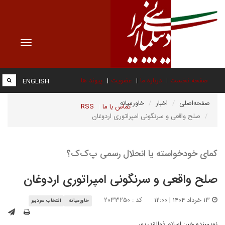
Toggle
vigation
صفحه نخست
درباره ما
عضویت
پیوند ها
ENGLISH
صفحه‌اصلی
اخبار
خاورمیانه
تماس با ما
RSS
صلح واقعی و سرنگونی امپراتوری اردوغان
کمای خودخواسته یا انحلال رسمی پ‌ک‌ک؟
صلح واقعی و سرنگونی امپراتوری اردوغان
۱۳ خرداد ۱۴۰۴ | ۱۲:۰۰
کد : ۲۰۳۳۲۵۰
خاورمیانه
انتخاب سردبیر
نویسنده خبر:
اسلام ذوالقدرپور