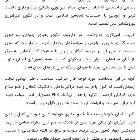
سیاسی و اجتماعی که فراتر از جهان اسلام امپراتوری عثمانی بوده و دارای ماهیت
غربی و اروپایی با احساسات نمایشی اسلامی است و در الگوی امپراتوری
یوروعثمانی قابل تفسیر است.
آفرینش امپراتوری یوروعثمانی در چارچوب الگوی رهبری اردوغان، دو محور
سیاستگذاری خارجی تهاجمی و سیاستگذاری داخلی ابهامی را داراست که محور
سیاست خارجی آن بر تهاجم آشکار و پنهان با ماهیت کشورگشایی به دیگر
بازیگران منطقه‌ای استوار است. رویکردی که علیه همه کشورهای آسیای جنوب
غربی از سوریه، لیبی، عراق تا سودان و بلکه ایران نیز قابل دیدن است.
آنچه در این یادداشت مورد توجه قرار می‌گیرد سیاست داخلی ابهامی دولت
اردوغان است که اکنون با فرآیند صلح فراگیر داخلی با تاکتیک انحلال و خلع سلاح
حزب کارگران کردستان ترکیه یا همان پ‌ک‌ک PKK دستورکار اصلی دولت بوده،
فرجام این سیاست و ابهامات آن در محورهای زیر قابل بررسی است:
یکم – کمای خودخواسته پ‌ک‌ک و بیداری دوباره:
ادعای فروپاشی کامل و ابدی
حزب کارگران کردستان عراق پس از نزدیک به نیم قرن مبارزه نظامی در پهنه
کردنشین چهار کشور ایران، ترکیه، سوریه و عراق که البته حلقه‌هایی از فعالیت
سیاسی، اجتماعی و فرهنگی را دارا بوده است، چندان عقلانی نیست.