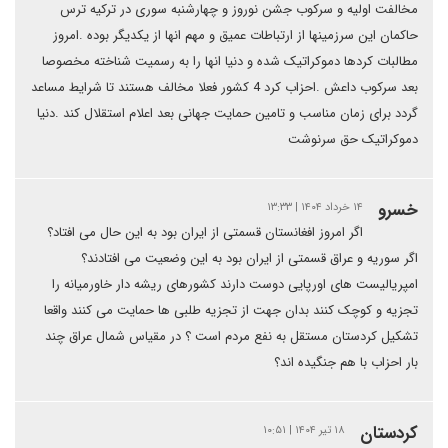
مخالفت اولیه و سرکوب جشن نوروز و چهارشنبه سوری در ترکیه ترس
حاکمان این سرزمینها از ارتباطات عمیق و مهم انها از یکدیگر بوده .امروز
مطالبات کردها دموکراتیک شده و دنیا انها را به رسمیت شناخته مخصوصا
بعد سرکوب داعش .احزاب کرد 4 کشور فعلا مخالف هستند تا شرایط مساعد
گردد برای زمان مناسب و تامین حمایت جهانی بعد اعلام استقلال کند .دنیا
دموکراتیک حق سرنوشت
خسرو
۱۴ خرداد ۱۴۰۴ | ۱۳:۳۳
اگر امروز افغانستان قسمتی از ایران بود به این حال می افتاد؟
اگر سوریه و عراق قسمتی از ایران بود به این وضعیت می افتادند؟
امپریالیست های اورپایی دوست دارند کشورهای ریشه دار خاورمیانه را
تجزیه و کوچک کنند بدان جهت از تجزیه طلبی ها حمایت می کنند واقعا
تشکیل کردستان مستقل به نفع مردم است ؟ در مقیاس شمال عراق چند
بار احزاب با هم جنگیده اند؟
کردستان
۱۸ تیر ۱۴۰۴ | ۱۰:۵۱