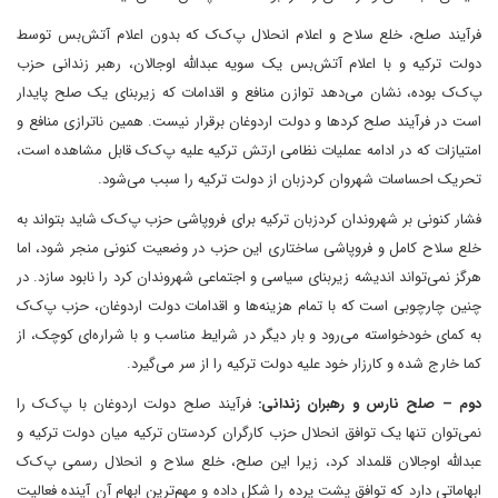
فرآیند صلح، خلع سلاح و اعلام انحلال پ‌ک‌ک که بدون اعلام آتش‌بس توسط
دولت ترکیه و با اعلام آتش‌بس یک سویه عبدالله اوجالان، رهبر زندانی حزب
پ‌ک‌ک بوده، نشان می‌دهد توازن منافع و اقدامات که زیربنای یک صلح پایدار
است در فرآیند صلح کردها و دولت اردوغان برقرار نیست. همین ناترازی منافع و
امتیازات که در ادامه عملیات نظامی ارتش ترکیه علیه پ‌ک‌ک قابل مشاهده است،
تحریک احساسات شهروان کردزبان از دولت ترکیه را سبب می‌شود.
فشار کنونی بر شهروندان کردزبان ترکیه برای فروپاشی حزب پ‌ک‌ک شاید بتواند به
خلع سلاح کامل و فروپاشی ساختاری این حزب در وضعیت کنونی منجر شود، اما
هرگز نمی‌تواند اندیشه زیربنای سیاسی و اجتماعی شهروندان کرد را نابود سازد. در
چنین چارچوبی است که با تمام هزینه‌ها و اقدامات دولت اردوغان، حزب پ‌ک‌ک
به کمای خودخواسته می‌رود و بار دیگر در شرایط مناسب و با شراره‌ای کوچک، از
کما خارج شده و کارزار خود علیه دولت ترکیه را از سر می‌گیرد.
دوم – صلح نارس و رهبران زندانی:
فرآیند صلح دولت اردوغان با پ‌ک‌ک را
نمی‌توان تنها یک توافق انحلال حزب کارگران کردستان ترکیه میان دولت ترکیه و
عبدالله اوجالان قلمداد کرد، زیرا این صلح، خلع سلاح و انحلال رسمی پ‌ک‌ک
ابهاماتی دارد که توافق پشت پرده را شکل داده و مهم‌ترین ابهام آن آینده فعالیت