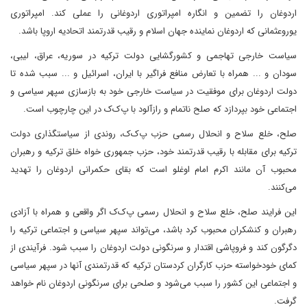
اردوغان را تضمین و انگاره امپراتوری اردوغانی را عملی کند. امپراتوری
یوروعثمانی که اردوغان نماینده جهان اسلام و رقیب قدرتمند اتحادیه اروپا باشد.
سیاست خارجی تهاجمی و کشورگشایی دولت ترکیه در سوریه، عراق، لیبی،
سودان و ... همراه با تعارض منافع فراگیر با ایران، اسرائیل و ... سبب شده تا
دولت اردوغان برای موفقیت در سیاست خارجی خود به بازسازی سپهر سیاسی و
اجتماعی خود بپردازد که صلح ناتمام و رازآلود با پ‌ک‌ک در این چارچوب است.
صلح، خلع سلاح و انحلال رسمی حزب پ‌ک‌ک، روندی از سیاستگذاری دولت
ترکیه برای مقابله با رقیب قدرتمند خود، حزب جمهوری خواه خلق ترکیه و رهبران
محبوب آن مانند اکرم امام اوغلو است که بقای حکمرانی اردوغان را تهدید
می‌کنند.
این فرایند صلح، خلع سلاح و انحلال رسمی پ‌ک‌ک اگر واقعی و همراه با آزادی
رهبران و کنشکران محبوب کرد باشد، می‌تواند سپهر سیاسی و اجتماعی ترکیه را
دگرگون کند و فروپاشی اقتدار و سرنگونی دولت اردوغان را سبب شود. فرآیندی از
کمای خودخواسته حزب کارگران کردستان ترکیه که قدرتمندی آنها در سپهر سیاسی
و اجتماعی این کشور را سبب می‌شود و صلحی برای سرنگونی اردوغان نام خواهد
گرفت.