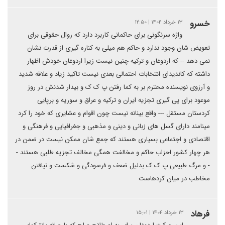
خسرو
۱۳ خرداد ۱۴۰۴ | ۱۲:۵۰
واژه سرنگونی برای حاکمانی کاربرد دارد که روال حقوقی برای
تعویض شان وجود ندارد و حاکم هم میلی به کناره گیری از قدرت نشان
نمی دهد -- که اردوغان و ترکیه چنین نیست زیرا اردوغان خودش اظهار
داشته که کاندیدای انتخابات احتمالی بعدی نیست تاکید زیاد و علاقه شدید
و آرزوی نویسنده محترم بر به کما رفتن پ ک ک و بیدار شدنش در روز
موعود برای پی گیری تجزیه ایران و ترکیه و عراق و سوریه و برپایی
کردستان مستقل --- واقع بینانه نیست چون اقوام و عشایری که خود را کرد
مینامند دارای گسل های زبانی و دینی و مذهبی و جغرافیایی و فرهنگی و
اقتصادی و اجتماعی بسیاری هستند که جمع شان ممکن نیست در ضمن در
هر چهار کشور احزاب حاکم و مخالفت همگی مخالف تجزیه طلبی هستند -
- و مرگ طبیعی پ ک ک بدلیل ضعف و فرسودگی و شکست و نیافتن
مخاطب در میان کردهاست
فرهاد
۱۳ خرداد ۱۴۰۴ | ۱۵:۰۱