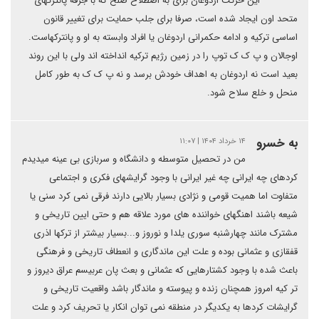
این حرکت اردوغان برای به اصطلاح صلح که با جرقه پانترکهای
متحد اون ایجاد شده است، صرفا برای جلب حمایت برای تغییر قانون
اساسی ترکیه و ادامه حکمرانی اردوغان یا افراد وابسته به او و پانترکهاست.
اوجالان و پ ک ک توپ را در زمین رژیم ترکیه انداخته اند ولی با این روند
بعید است نه اردوغان به اهداف خودش برسد و نه پ ک ک به طور کامل
منحل و خلع سلاح شود.
به خسرو
۱۴ خرداد ۱۴۰۴ | ۱۱:۰۷
من در تحصیل متوسطه و دانشگاه و سربازی بی عینه میدیدم
کردهای چه ایرانی چه غیر ایرانی با وجود گرایشهای فکری و اجتماعی
متفاوت اما همیت قومی و نژادی بسیار بالایی دارند فرقی نمی کرد سنی یا
شیعه باشند اهنگهای خواننده های مورد علاقه هم و حتی ایین تاریخی و
مشترک مانند چهارشنبه سوری یلدا و نوروز و...بسیار بیشتر از ترکها اذری
قفقازی و عثمانی بوده و علت این ماندگاری و انعطاف تاریخی و فرهنگی
باعث شده با وجود کشتارهایی که عثمانی و بعث پان عربیسم عراق دیروز و
تر کیه امروز همچنان زنده و پیوسته و ماندگار باشد واقعیت تاریخی و
گرایشات کردها به یکدیگر در منطقه نمی توان انکار یا تحریف کرد و علت