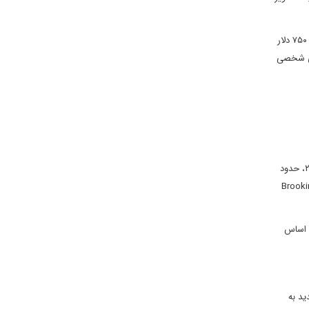
اما داده‌های واقعی مالی، روایتی متفاوت ارائه می‌دهند. گزارش تحقیقی New York Times در سال ۲۰۲۰ فاش کرد که ترامپ در سال‌های ۲۰۱۶ و ۲۰۱۷ تنها ۷۵۰ دلار
 مالی اعلام کرده است (New York Times, 2020). بدهی‌های شخصی
مقررات‌زدایی گسترده و اتخاذ سیاست‌های حمایتی در حوزه تجارت را شامل می شد. در ظاهر، شاخص بورس داوجونز تا پیش از بحران کرونا در فوریه ۲۰۲۰، حدود
ز آن بهره چندانی نبردند (Brookings Institution,
ات مالیاتی ترامپ بر اساس
ید به