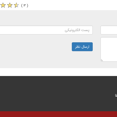
( ۳ )
ارسال نظر
ا