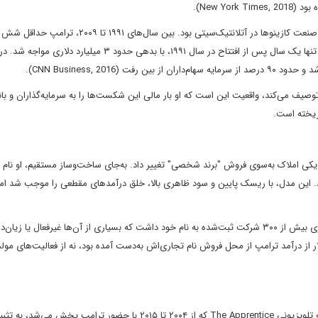
New Y).
یکی از برجسته‌ترین جلوه‌های ناکامی اقتصادی او، سرمایه‌گذاری در صنعت کازینوها در آتلانتیک‌سیتی بود. بین سال‌ها
ورشکستگی کرد؛ از جمله در پروژه معروف "Trump Taj Mahal" که تنها یک سال پس از افتتاح در سال ۱۹۹۱، با بدهی حدود ۳ میلیارد 
وصیف می‌کند، واقعیت این است که او بار مالی این شکست‌ها را به سرمایه‌گذاران و بان
ریخته است.
سعه فیزیکی املاک به‌سوی فروش "برند شخصی" تغییر داد. به‌جای ساخت‌وساز مستقیم، او نام 
های مختلف اجاره می‌داد. این مدل، با ریسک پایین و سود ظاهری بالا، خلق درآمدهای مقطعی را موجب شد ام
بر اساس افشای مالی سالانه ترامپ در دوران ریاست‌جمهوری‌اش، وی بیش از ۳۰۰ شرکت ثبت‌شده به نام خود داشت که بسیاری از آن‌ها غیرفعال یا 
وربس Forbes، در سال ۲۰۱۵ حدود ۲۳۰ میلیون دلار از درآمد ترامپ از محل فروش نام تجاری‌اش به‌دست آمده بود، نه از فعالیت‌های
نقش رسانه در خلق چهره‌ای موفق از ترامپ، انکارناپذیر است. برنامه تلویزیونی The Apprentice که از ۲۰۰۴ تا ۲۰۱۵ با حضور تر