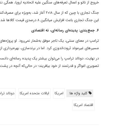
خروج از ناتو و اعمال تعرفه‌های سنگین علیه اتحادیه اروپا، همگی 
این جنگ تجاری باعث افزایش میانگین ۸ درصدی قیمت کالاها شد، بی‌آنکه مزیت رقابتی بلندمدتی برای تولید داخل ایجاد کند (MIT-Harvard Study, 2019).
۶. جمع‌بندی: پدیده‌ای رسانه‌ای، نه اقتصادی
ترامپ در معنای سنتی، یک تاجر موفق به‌شمار نمی‌رود. او پروژه‌های
مسیرهای غیرمولد ثروت‌اندوزی کرد. اما در برندسازی، بهره‌برداری ا
در نهایت، دونالد ترامپ را می‌توان بیشتر یک پدیده رسانه‌ای دانس
تصویری اغواگر و قدرتمند از خود بیافریند؛ در حالی‌که آنچه در پ
کلید واژه ها:
امریکا
ایالات متحده امریکا
دونالد تر
اقتصاد امریکا