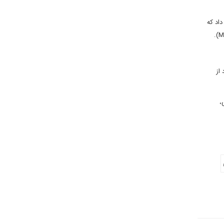
 و دانشگاه هاروارد نشان داد که
از
،