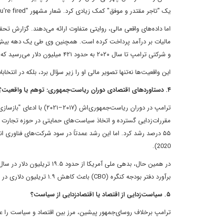
یک "تاجر مقتدر و موفق" کمک زیادی کرد. شعار مشهور "You're fired!" تبدیل به نماد قاطعیت او در مدیریت شد.
و شرکتی ترامپ تا سال ۲۰۲۰ به حدود ۴۲۱ میلیون دلار می‌رسید که بخش مهمی از آن مربوط به بانک‌های خارجی، به‌ویژه بانک‌های آلمانی، بود.
این واقعیت‌ها نه‌تنها تصویر مالی او را زیر سؤال برد، بلکه در انتخابات ۲۰۲۰ نیز نگرانی‌هایی درباره وابستگی احتمالی وی به نهادهای خارجی ایجاد
۴. دستاوردهای اقتصادی دوران ریاست‌جمهوری: توهم یا واقعیت؟
ترامپ در دوران ریاست‌جمه
2020).
برآورد دفتر بودجه کنگره (CBO) باعث کاهش ۱.۹ تریلیون دلاری در درآمد دولت شد، بدون اینکه رشد معناداری در تولید ناخالص داخلی حاصل شود.
۵. سیاست‌زدایی از اقتصاد یا اقتصادزدایی از سیاست؟
ترامپ برخلاف روسای‌جمهور پیشین، مرز بین اقتصاد و سیاست را عملا