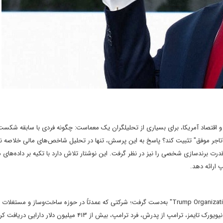
 اقتصاد آمریکا، برای بسیاری از تحلیلگران یک معماست: چگونه فردی با سابقه شکست
د "تاجر موفق" تثبیت کند؟ پاسخ به این پرسش، تنها در تحلیل شاخص‌های مالی خلاصه ن
قدرت برندسازی شخصی را نیز در نظر گرفت. این نوشتار تلاش دارد با تکیه بر داده‌های م
پ ارائه دهد.
دونالد ترامپ در سال ۱۹۷۱ کسب‌وکار خانوادگی‌اش را در شرکت "Trump Organization" به‌دست گرفت؛ شرکتی که عمدتاً در حوزه ساخت‌وساز و 
برخلاف ادعای وی مبنی بر "خودساخته بودن"، بر اساس گزارش‌های نیویورک تایمز، ترامپ از پدرش، فرد ترامپ، بیش از ۴۱۳ می