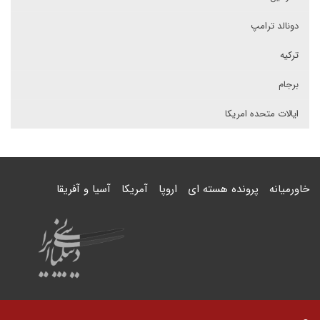
دونالد ترامپ
ترکیه
برجام
ایالات متحده امریکا
خاورمیانه
پرونده هسته ای
اروپا
آمریکا
آسیا و آفریقا