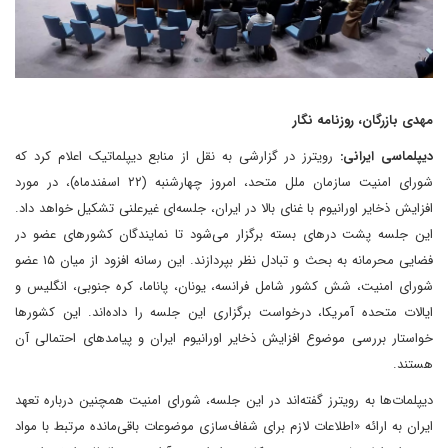
مهدی بازرگان، روزنامه نگار
دیپلماسی ایرانی:
رویترز در گزارشی به نقل از منابع دیپلماتیک اعلام کرد که
شورای امنیت سازمان ملل متحد، امروز چهارشنبه (۲۲ اسفندماه)، در مورد
افزایش ذخایر اورانیوم با غنای بالا در ایران، جلسه‌ای غیرعلنی تشکیل خواهد داد.
این جلسه پشت درهای بسته برگزار می‌شود تا نمایندگان کشورهای عضو در
فضایی محرمانه به بحث و تبادل نظر بپردازند. این رسانه افزود‌ از میان ۱۵ عضو
شورای امنیت، شش کشور شامل فرانسه، یونان، پاناما، کره جنوبی، انگلیس و
ایالات متحده آمریکا، درخواست برگزاری این جلسه را داده‌اند. این کشورها
خواستار بررسی موضوع افزایش ذخایر اورانیوم ایران و پیامدهای احتمالی آن
هستند.
دیپلمات‌ها به رویترز گفته‌اند‌ در این جلسه، شورای امنیت همچنین درباره تعهد
ایران به ارائه «اطلاعات لازم برای شفاف‌سازی موضوعات باقی‌مانده مرتبط با مواد