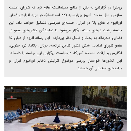
رویترز در گزارشی به نقل از منابع دیپلماتیک اعلام کرد که شورای امنیت
سازمان ملل متحد، امروز چهارشنبه (۲۲ اسفندماه)، در مورد افزایش ذخایر
اورانیوم با غنای بالا در ایران، جلسه‌ای غیرعلنی تشکیل خواهد داد. این
جلسه پشت درهای بسته برگزار می‌شود تا نمایندگان کشورهای عضو در
فضایی محرمانه به بحث و تبادل نظر بپردازند. این رسانه افزود‌ از میان ۱۵
عضو شورای امنیت، شش کشور شامل فرانسه، یونان، پاناما، کره جنوبی،
انگلیس و ایالات متحده آمریکا، درخواست برگزاری این جلسه را داده‌اند.
این کشورها خواستار بررسی موضوع افزایش ذخایر اورانیوم ایران و
پیامدهای احتمالی آن هستند.