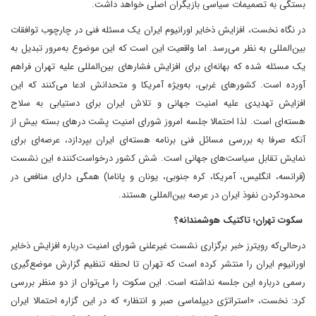
بستگی به تصمیمات سیاسی بازیگران اصلی خواهد داشت.
در نگاه نخست، افزایش ذخایر اورانیوم ایران یک مسئله فنی در چارچوب توافقات
بین‌المللی به نظر می‌رسد. اما واقعیت این است که این موضوع به‌مرور تبدیل به
یک مسئله شده که بهانه‌ای برای افزایش فشارهای بین‌المللی علیه تهران فراهم
آورده است. کشورهای غربی، به‌ویژه آمریکا و متحدانش ادعا می‌کنند که این
افزایش تهدیدی علیه امنیت جهانی و تلاش ایران برای دستیابی به سلاح
هسته‌ای است. لذا احتمالا جلسه امروز شورای امنیت پشت درهای بسته بیش از
آنکه صرفا به بررسی مسائل فنی برنامه هسته‌ای ایران بپردازد، عرصه‌ای برای
نمایش تقابل سیاست‌های جهانی است. شش کشور درخواست‌کننده این نشست
(فرانسه، انگلیس، آمریکا، کره جنوبی، یونان و پاناما) همگی دارای منافعی در
محدود‌کردن نفوذ ایران در عرصه بین‌المللی هستند.
سکوت تهران؛ تاکتیک هوشمندانه؟
درحالی‌که رویترز خبر برگزاری نشست غیرعلنی شورای امنیت درباره افزایش ذخایر
اورانیوم ایران را منتشر کرده است که تهران تا لحظه تنظیم گزارش موضع‌گیری
رسمی درباره این جلسه نداشته است. این سکوت را می‌توان از دو منظر بررسی
کرد: نخست، «استراتژی دیپلماسی صبر و انتظار» که در این گزاره احتمالا ایران