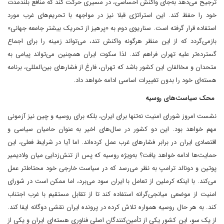
ترجیح می‌دهد به‌جای واکنش احساسی، در مسیری حرکت کند که منافع بلندمدت
خود را حفظ کند. این استراتژی قبلا نیز در مواجهه با تحریم‌های غرب مورد
استفاده قرار گرفته است. سناریوی دوم به «پرهیز از تحریک بیشتر جامعه جهانی»
باز‌می‌گردد که از این منظر هرگونه واکنش تند، می‌تواند زمینه را برای اجماع
گسترده‌تر علیه تهران فراهم کند. لذا سکوت ایران همچنین می‌تواند پیامی به
متحدان و مخالفان این کشور باشد که تهران، فارغ از فشارهای بین‌المللی، برنامه
هسته‌ای خود را بدون تغییرات اساسی ادامه خواهد داد.
محک سیاست‌های روسیه
نشست امروز شورای امنیت نه‌تنها برای ایران، بلکه برای روسیه و چین نیز آزمونی
مهم خواهد بود. این دو کشور در سال‌های اخیر به‌ عنوان حامیان سیاسی و
اقتصادی ایران در برابر فشارهای غرب عمل کرده‌اند. اما آیا در شرایط فعلی، این
حمایت‌ها ادامه خواهد یافت؟ به‌ویژه روسیه که پس از تنش‌زدایی میان ولادیمیر
پوتین و دونالد ترامپ به نظر می‌رسد که در سیاست خارجی خود محتاط‌تر عمل
می‌کند. با اینکه کرملین از تعامل با ایران سود می‌برد، اما ممکن است در شورای
امنیت از موضعی میانجی‌گرانه استفاده کند تا از تقابل مستقیم با غرب اجتناب
کند. به هر حال روسیه همواره تلاش کرده‌ در پرونده ایران‌ نقشی دوگانه ایفا کند.
از یک سو، این کشور یکی از تأمین‌کنندگان اصلی فناوری هسته‌ای ایران و یکی از