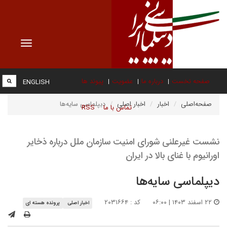
Toggle
vigation
صفحه نخست
درباره ما
عضویت
پیوند ها
ENGLISH
صفحه‌اصلی
اخبار
اخبار اصلی
دیپلماسی سایه‌ها
تماس با ما
RSS
نشست غیر‌علنی شورای امنیت سازمان ملل درباره ذخایر
اورانیوم با غنای بالا در ایران
دیپلماسی سایه‌ها
۲۲ اسفند ۱۴۰۳ | ۰۶:۰۰
کد : ۲۰۳۱۶۶۴
اخبار اصلی
پرونده هسته ای