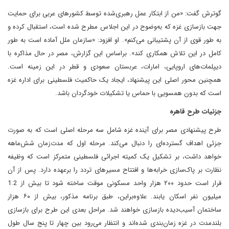
گوترش گفت: «من از ابتکار عمل رهبری‌شده توسط کشورهای عربی برای حمایت
جهت بازسازی غزه که به‌وضوح در این اجلاس مطرح شده است، استقبال کرده و
به ‌طور قوی از آن پشتیبانی می‌کنم». او افزود: «سازمان ملل آماده است به‌ طور
کامل در این تلاش همکاری کند». براساس این گزارش، مصر در حال مذاکره با
دیپلمات‌های اروپایی، امارات، عربستان سعودی و قطر در این زمینه است.
همچنین محور اصلی این پیشنهاد، ایجاد یک حاکمیت فلسطینی برای اداره غزه
است که بدون همسویی با حماس یا تشکیلات خودگردان باشد.
جزئیات طرح قاهره
طرح پیشنهادی مصر برای آینده غزه شامل سه مرحله اصلی است که به‌ صورت
جزئی اهداف گسترده‌ای را دنبال می‌کند. مرحله اول که مدت‌زمان شش‌ماهه
خواهد داشت، بر تشکیل یک کمیته اجرائی فلسطینی متمرکز است که وظیفه
نظارت بر پاک‌سازی خرابه‌ها و افتتاح مسیرهای تردد را بر‌عهده دارد. پس از آن
قرار است حدود ۲۰۰ هزار واحد مسکونی موقت ساخته شود تا بیش از 1.2
میلیون نفر اسکان یابند. علاوه‌بر‌این، طبق برنامه مذکور، بیش از ۶۰ هزار
ساختمان آسیب‌دیده بازسازی خواهند شد. مراحل بعدی این طرح برای بازسازی
بلندمدت در غزه زمان‌بندی شده‌اند و انتظار می‌رود بین چهار تا پنج سال طول