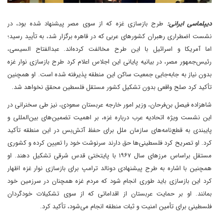
دیپلماسی ایرانی:
طرح بازسازی غزه که از سوی مصر پیشنهاد شده بود، در
نشست اضطراری رهبران کشورهای عربی که در قاهره برگزار شد، به تأیید رسید؛
اما آمریکا و اسرائیل با این طرح مخالفت کرده‌اند. عبدالفتاح السیسی،
رئیس‌جمهور مصر، در بیانیه پایانی این اجلاس اعلام کرد طرح بازسازی نوار غزه
بدون نیاز به جابه‌جایی جمعیت ساکن این منطقه پذیرفته شده است. او همچنین
تأکید کرد صلح واقعی بدون تشکیل کشور مستقل فلسطین محقق نخواهد شد.
شاهزاده فیصل بن‌فرحان، وزیر امور خارجه عربستان سعودی، نیز طی سخنرانی در
این نشست ویژه اتحادیه عرب درباره غزه، بر اهمیت تضمین‌های بین‌المللی و
پایبندی به قطع‌نامه‌های سازمان ملل برای حفظ آتش‌بس در این منطقه تأکید
کرد. او تصریح کرد فلسطینی‌ها حق دارند سرنوشت خود را تعیین کرده و کشوری
مستقل براساس مرزهای سال ۱۹۶۷ با پایتختی قدس شرقی تشکیل دهند. او
همچنین با اشاره به طرح پیشنهادی دونالد ترامپ برای بازسازی نوار غزه اظهار
کرد این بازسازی باید طوری انجام شود که مردم غزه همچنان در سرزمین خود
بمانند. او بر حمایت عربستان از اقداماتی که از سوی تشکیلات خودگردان
فلسطینی برای تأمین امنیت و ثبات منطقه انجام می‌شود، تأکید کرد.