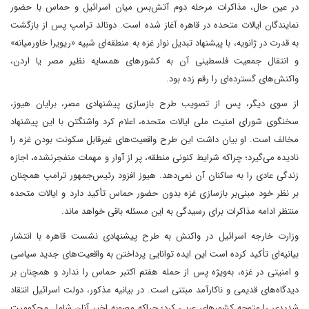
در عین حال، مذاکرات مرحله دوم آتش‌بس میان اسرائیل و حماس با حضور
نمایندگان ایالات متحده در قاهره آغاز شده است. دونالد ترامپ پس از بازگشت
به قدرت در ژانویه، با پیشنهاد تبدیل نوار غزه به منطقه‌ای شبیه «ریویرا خاورمیانه»
و انتقال جمعیت فلسطینی آن به کشورهای همسایه نظیر مصر یا اردن،
واکنش‌های گسترده‌ای را رقم زده بود.
از سوی دیگر، پس از تصویب طرح بازسازی پیشنهادی مصر، برایان هیوز،
سخنگوی شورای امنیت ملی ایالات متحده، اعلام کرد واشنگتن با این پیشنهاد
مخالف است. او بیان داشت این طرح واقعیت‌های غیرقابل سکونت بودن غزه را
نادیده می‌گیرد؛ چراکه شرایط کنونی منطقه، پر از آوار و مهمات منفجرنشده، اجازه
زندگی عادی را به ساکنان آن نمی‌دهد. هیوز افزود رئیس‌جمهور ترامپ همچنان
بر نظر خود مبنی‌بر بازسازی غزه بدون حضور حماس تأکید دارد و ایالات متحده
منتظر ادامه مذاکرات برای رسیدگی به این مسئله باقی خواهد ماند.
وزارت خارجه اسرائیل در واکنش به طرح پیشنهادی نشست قاهره با انتشار
بیانیه‌ای تأکید کرده است‌ این ایده توانایی پرداختن به واقعیت‌های جدید سیاسی
و امنیتی در غزه، به‌ویژه پس از حمله هفتم اکتبر حماس را ندارد و همچنان بر
دیدگاه‌های قدیمی و ناکارآمد مبتنی است. در بیانیه مذکور، دولت اسرائیل انتقاد
شدیدی را متوجه کشورهای عربی کرد؛ چراکه مصوبه اخیر آنان شامل محکومیت