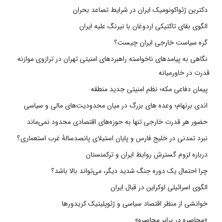
دکترین ژئواکونومیک ایران در شرایط تصاعد بحران
الگوی بقای تاکتیکی اردوغان با نیرنگ علیه ایران
گره سیاست خارجی ایران چیست؟
نگاهی به پیامدهای ناخواسته راهبردهای امنیتی تهران در ترازوی موازنه
قدرت در خاورمیانه
پیمان دفاعی مکه؛ نظم امنیتی جدید منطقه
اندی برنهام؛ وعده های بزرگ در میان محدودیت‌های مالی و سیاسی
حضور هر قدرت خارجی تنها به حوزه‌های اقتصادی محدود نمی‌ماند
نبرد تمدنی در خلیج فارس و پایان استیلای پانصدسالۀ غرب استعماری؟
درباره لزوم گسترش روابط ایران و ترکمنستان
چرا احتمال یک دوره جنگ شدید دیگر، می‌تواند بالا باشد؟
الگوی اسرائیلی اوکراین در قبال ایران
خوانشی از منظر اقتصاد سیاسی و ژئوپلیتیک کریدورها
«محاصره در برابر محاصره»