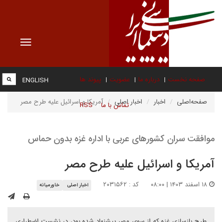
Toggle
vigation
صفحه نخست
درباره ما
عضویت
پیوند ها
ENGLISH
صفحه‌اصلی
اخبار
اخبار اصلی
آمریکا و اسرائیل علیه طرح مصر
تماس با ما
RSS
موافقت سران کشورهای عربی با اداره غزه بدون حماس
آمریکا و اسرائیل علیه طرح مصر
۱۸ اسفند ۱۴۰۳ | ۰۸:۰۰
کد : ۲۰۳۱۵۶۲
اخبار اصلی
خاورمیانه
طرح بازسازی غزه که از سوی مصر پیشنهاد شده بود، در نشست اضطراری