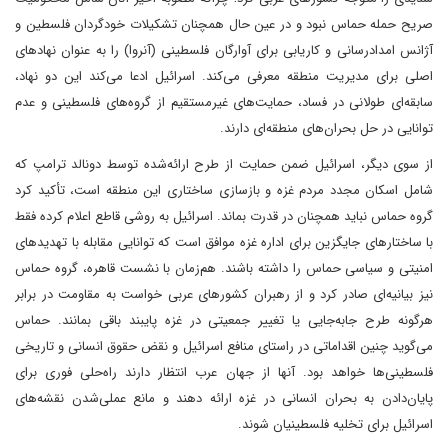
صریح حمله حماس نبود و در عین حال همچنان تشکیلات خودگردان فلسطین و
آژانس امدادرسانی و کاریابی برای آوارگان فلسطینی (آنروا) را به‌ عنوان نهادهای
اصلی برای مدیریت منطقه معرفی می‌کند. اسرائیل ادعا می‌کند این دو نهاد،
سابقه‌ای طولانی در فساد، حمایت‌های غیرمستقیم از گروه‌های فلسطینی و عدم
توانایی در حل بحران‌های منطقه‌ای دارند.
از سوی دیگر، اسرائیل ضمن حمایت از طرح ارائه‌شده توسط دونالد ترامپ که
شامل اسکان مجدد مردم غزه و بازسازی ساختاری این منطقه است، تأکید کرد‌
گروه حماس نباید همچنان در قدرت بماند. اسرائیل به روشی قاطع اعلام کرده‌ فقط
با ساختارهای جایگزین برای اداره غزه موافق است که توانایی مقابله با تهدیدهای
امنیتی و سیاسی حماس را داشته باشند. هم‌زمان با نشست قاهره، گروه حماس
نیز بیانیه‌ای صادر کرد و از رهبران کشورهای عربی خواست‌ به مقاومت در برابر
هرگونه طرح جابه‌جایی یا تغییر جمعیتی در غزه پایبند باقی بمانند. حماس
می‌گوید چنین اقداماتی در راستای منافع اسرائیل و نقض حقوق انسانی و تاریخی
فلسطینی‌ها خواهد بود. آنها از جهان عرب انتظار دارند راه‌حلی فوری برای
پایان‌دادن به بحران انسانی در غزه ارائه دهند و مانع عملی‌شدن نقشه‌های
اسرائیل برای تخلیه فلسطینیان شوند.