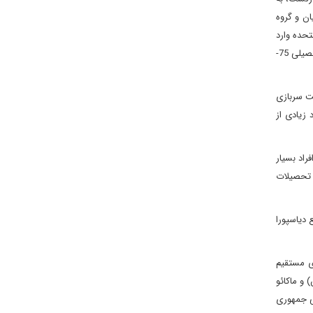
ان و گروه
 ایران به ایالات متحده وارد
می‌شدند، عمدتاً دانشجویان بین‌المللی به همراه متخصصان و گردشگران بودند. ایرانیان 9 درصد از کل دانش‌آموزان بین‌المللی ایالات متحده را در سال تحصیلی 75-
مت سربازی
 زیادی از
است، افراد بسیار
ح تحصیلات
 دیاسپورا
ارج از کشور 70 درصد از سرمایه گذاری مستقیم
نگ (چین) و ماکائو
جی جمهوری