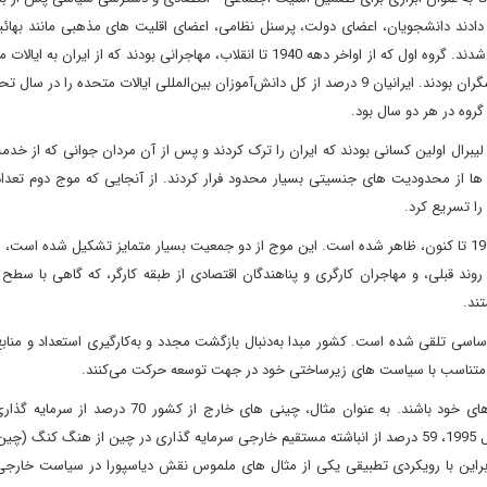
 دادند دانشجویان، اعضای دولت، پرسنل نظامی، اعضای اقلیت های مذهبی مانند بهائی
های مذهبی - قومی مانند یهودیان، ارامنه و آشوری ها را شامل می‌شدند. گروه اول که از اواخر دهه 1940 تا انقلاب، مهاجرانی بودند که از
 لیبرال اولین کسانی بودند که ایران را ترک کردند و پس از آن مردان جوانی که از خد
 ها از محدودیت های جنسیتی بسیار محدود فرار کردند. از آنجایی که موج دوم تعداد
را تسریع کرد.
در نهایت، موج سوم مهاجرت اخیر در دهه گذشته، تقریباً از سال 1995 تا کنون، ظاهر شده است. این موج از دو جمعیت بسیار متمایز تشکیل شده 
روند قبلی، و مهاجران کارگری و پناهندگان اقتصادی از طبقه کارگر، که گاهی با سط
تند.
اسی تلقی شده است. کشور مبدا به‌دنبال بازگشت مجدد و به‌کارگیری استعداد و منابع
وه متناسب با سیاست های زیرساختی خود در جهت توسعه حرکت می‌کنند.
مهاجران ماهر می‌توانند یک منبع قابل توجهی برای توسعه کشورهای خود باشند. به عنوان مثال، چینی های خ
خارجی چین را طی سال های 1985 تا 2000 به عهده داشتند. تا سال 1995، 59 درصد از انباشته مستقیم خارجی سرمایه گذاری در چین از هنگ ک
. بنابراین با رویکردی تطبیقی یکی از مثال های ملموس نقش دیاسپورا در سیاست خار