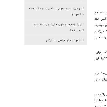
در دیپلماسی عمومی، واقعیت مهم تر است
بیستم این
یا تصویر؟
سرزمین قبلی خود
چرا بازنویسی هویت ایرانی به ضد خود
ای توصیف
تبدیل شد؟
ه فرزندان
خی، مذهبی
اهمیت سفر عراقچی به لبنان
ه برقراری
اثیرگذاری
م نمایان
بنابراین برای
 از جنگ جهانی دوم
و بالا را
ازگشت، به