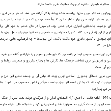
 مذاکره، ظرفیتی بالقوه در جهت فعالیت های متعدد دارند.
ودیان که «در میان ملل» پراکنده شده بودند به‌کار گرفته می شد. اما در اواخر قرن 
امیانه در مقیاس بزرگتری تعمیم یافت. از دهه 1970، دیاسپورا به طور فزاینده ای برای نشان دادن تقریباً همه مردمی که دور از اجداد یا 
رای توصیف جابه‌جایی اجباری مردم خاص بود، دیاسپورا در حال حاضر به طور کلی بر
 از آن زندگی می کنند. تعاریف «دیاسپورا» همچنین نه تنها مهاجران نسل اول، بلک
که آنها پیوندی با کشور مادری خود داشته باشند. این پیوندها – چه فرهنگی، زبانی، تاری
ایز می کند.
ای دیپلماسی عمومی ایفا می‌کند، چرا که دیپلماسی عمومی به فرایندی گفته می شود ک
تی و غیردولتی برای شناخت فرهنگ ها، نگرش ها و رفتار؛ برقراری و مدیریت روابط و ت
 های آن است.
ی ترین مسائل جمهوری اسلامی ایران بوده که تبلور آن بر جامعه علمی این مرز و بو
وری که حدودا 512,303 نفر در سال 2020 به اروپا مهاجرت کرده اند که بخش اعظم آنها جزء جامعه نخبگانی کشور محسوب می شوند. 
 می پردازیم:
اولین مرحله مهاجرت از ایران، که از سال 1950 شروع شد و تا انقلاب 1979 ادامه یافت، با احیای آرام اقتصادی ایران و از سرگیری تولید نفت پس
امعه ایران از سنت گرایی به مدرنیزه شدن امکان‌پذیر کرد و خانواده های طبقه متوسط 
 تا به عنوان ابزاری برای تضمین امنیت اجتماعی - اقتصادی و دسترسی سیاسی پس از ب