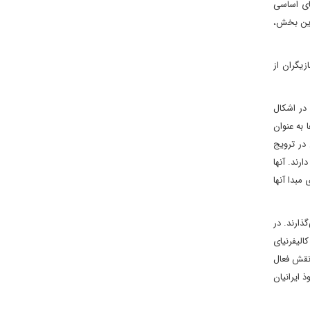
ای اساسی
این بخش،
زیگران از
در اشکال
به عنوان
در ترویج
رند. آنها
مبدا آنها
گذارند. در
الیفرنیای
 نقش فعال
 ایرانیان