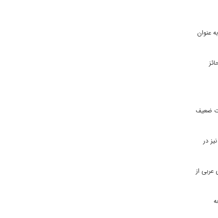
ه عنوان
ارد در قرن ۱۹ برای بریتانیا حائز
دت ضعیف
یز در
ی عربی از
یجه