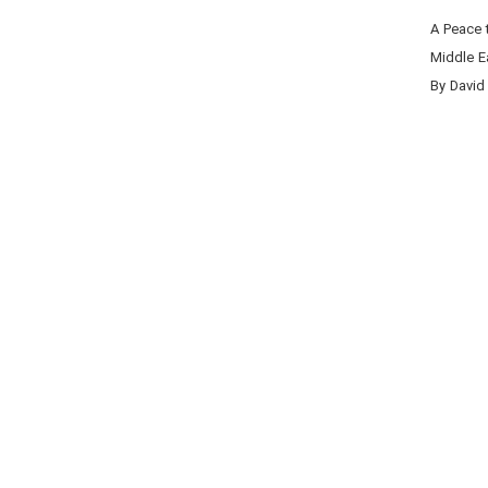
A Peace 
Middle E
By David