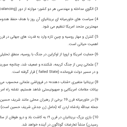
3) الگویِ مداخله و مهندسی هر دو کشور؛ موازنه از دور (offshore-balancing) و حتی المقدور عدم مداخله مستقیم است.
4) سیاست های خاورمیانه ای بریتانیای آن روز با هدف حفظ هندوست
مهمترین متحد امریکا تنظیم می شود.
اهمیت حیاتی است.
6) حمایت امریکا و اروپا از اوکراین در جنگ با روسیه، منطقِ تحلیلی مشابه ای با حمایت انگلیس و فرانسه از عثمانی در جنگ کریمه را دارد.
7) عثمانی پس از جنگ کریمه، شکننده و ضعیف شد، چنانچه سوریه
و در مسیر دولت فرومانده (failed State ) قرار گرفته است.
8) بریتانیا متغیری «شتاب دهنده» در فروپاشی عثمانی محسوب می 
بیانات مقامات امریکایی و صهیونیستی شاهد هستیم، نقشه راه امریک
9) در خاورمیانه قرن 19 برخی از رهبران محلی مان
جمله عبدالله پادشاه اردن که (حامل ژن جدش شریف حسین است) عا
رسیدن) منشأ تعارضات گوناگون در آینده خواهد شد.