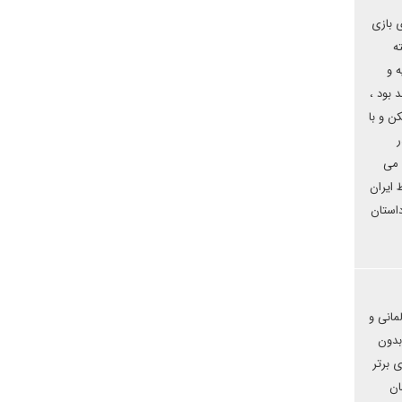
ی بازی
ه
ه و
 بود ،
ن و با
ر
 می
 ایران
استان
آلمان و بریتانیا ، آلمانی و
 بدون
 برتر
ان