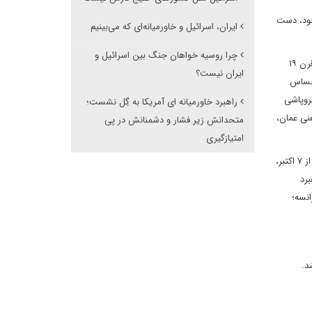
خود، دست
ایران، اسرائیل و خاورمیانه‌ای که می‌بینیم
چرا روسیه خواهان جنگ بین اسرائیل و
با اتحاد امیرنشین های آلمانی در سال ۱۸۷۱، و تشکیل کشور آلمان، رقیبی تازه نفس برای بریتانیا ظهور کرد که از قضا رقیب جدید نیز به بازی استعمارگران قرن ۱۹
ایران نیست؟
احساس
فروپاشی
راهبرد خاورمیانه ای آمریکا به گِل نشست؛
نشین خلیج فارس یعنی عمان،
متحدانش زیر فشار و دشمنانش در پی
امتیازگیری
با تحلیل تاریخی می توان مشابهت های زیادی میان حوادث سا ل های اخیر در خاورمیانه و نیمه دوم قرن 19 پیدا کرد. به خصوص رویدادهای منطقه پس از ۷ اکتبر،
رد
وسیه و فرانسه؛
 شد.