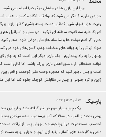
محمد
۱۶ آذر ۱۴۰۳ | ۱۸:۰۸
چرا این بازی ها در جاهای دیگر دنیا انجام نمی شود . د
خوردن داریم ؟ مگر می شود که نوادگان آنگلوساکسون همان استعما
رعیت های قاجارنشین کماکان دست بسته باشیم ؟ آنها بازی بزرگ به 
امریکا علیه سه قدرت منطقه ای ترکیه ، عربستان و اسرائیل هم پ
حتی اگر اسم دولت ها و سلسله هایشان عوض شود. سعی کنید اینبا
سواد ایرانی را به بهانه های مختلف جذب کشورهای خود می کنند . 
چابهار را به راه بیاندازیم . یک بازی دیگر این است که به جا
توانند صفحاتی از دستورالعمل بازی بزرگ باشد. اما کافی است که 
است و بس ، باور کنید که معجزه وحت ملی (وحدت واقعی بین همه
ژاپن و کره جنوبی و چین در مقابلش کوچک جلوه کند اما این منو
پارسیک
۱۷ آذر ۱۴۰۳ | ۰۱:۴۳
بومی بودند و آلمان در ۱۹۰۰ که آغاز بیستمین
احتساب مستعمرات در اروپا دوم و در جهان پس از ایالات متحده 
علمی و کارخانه های آلمانی رتبه اول اروپا و جهان رو به دست آ