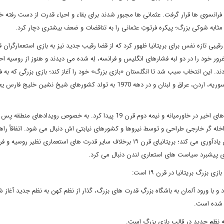
رانسوی ها قرار گرفت. عثمانی ها مجبور شدند برای بقاء و احیاء قدرت از دست رفته 
مثابه شوکی بزرگ؛ پیکره فرتوتِ عثمانی را به تناقضات و ضعف بیشتری دچار کرد.
غرور خود را در دو لبه فشارهای انگلیس و فرانسه، لِه شده می دیدند و هنوز از روسیه 
دند. این انتخاب سبب شد تا انگلستان «بازی بزرگ» خود را آغاز کند؛ بازی بزرگی که به 
امپراطوری عثمانی، ظهور رژیم صهیونیستی، تولد کشورهای ترکیه، سوریه، اردن، عراق و لبنان و در دهه 1970 به تولد کشورهای شیخ 
ه گر خارجی طراحی و توسط نیروها و کشورهای نیابتی اش دنبال می شود. اتفاقأ راهب
بریتانیای قرن ۱۹ نیز استفاده از نیروهای نیابتی بود، چنانچه فرامکین یادآوری می کند؛ بریتانیای قرن ۱۹ برخلاف سایر قدرت های استعماری نظیر ر
رای پیشبرد سیاست های استعاری لندن دنبال می کرد.
رگ بریتانیا در قرن ۱۹ است:
ن الملل در نیمه دوم قرن ۱۹ متزلزل شده بود و با ورود آلمان به باشگاه بزرگِ قدرت های بزرگ، گذار از نظم کهن به نظم جدید آغاز