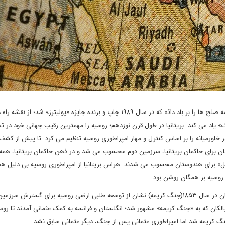
«دیوید فرامکین» در کتاب مشهور « صلحی که همه صلح ها را بر باد دادْ» که در سال ۱۹۸۹ چاپ و برنده جایزه «پولیترز» شد؛ از 
بزرگ» یاد می کند. بریتانیا در طول قرن نوزدهم؛ روسیه را مهمترین رقیب جهانی خود در 
اورمیانه را بر اساس کنترل و مهار امپراطوری روسیه تنظیم می کرد. تا پیش از کشف
 برای حاکمان بریتانیا، سرزمین دوم محسوب می شد و در ذهن حاکمان بریتانیا، همه
ل» برای هندوستان محسوب می شدند. هراس بریتانیا از امپراطوری روسیه بی دلیل هم 
 روسیه بر همگان روشن بود.
جنگ های ایران و روسیه در نیمه اول قرن ۱۹ و حمله روسیه به بالکان در سال ۱۸۵۳(جنگ کریمه) نشان از توسعه طلبی ارضی روسیه برای گسترش 
لکان که به «جنگ کریمه» مشهور شد؛ انگلستان و فرانسه به کمک عثمانی آمدند تا روس
 کریمه شد اما امپراطوری عثمانی پس از جنگ، دیگر عثمانی سابق نشد.