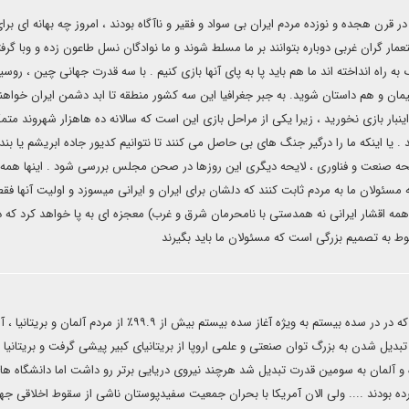
ر قرن هجده و نوزده مردم ایران بی سواد و فقیر و ناآگاه بودند ، امروز چه بهانه ای برا
ر گران غربی دوباره بتوانند بر ما مسلط شوند و ما نوادگان نسل طاعون زده و وبا گرفت
راه انداخته اند ما هم باید پا به پای آنها بازی کنیم . با سه قدرت جهانی چین ، روسی
یمان و هم داستان شوید. به جبر جغرافیا این سه کشور منطقه تا ابد دشمن ایران خواهند
ر بازی نخورید ، زیرا یکی از مراحل بازی این است که سالانه ده هاهزار شهروند متمک
یا اینکه ما را درگیر جنگ های بی حاصل می کنند تا نتوانیم کدیور جاده ابریشم یا بند
ی لایحه صنعت و فناوری ، لایحه دیگری این روزها در صحن مجلس بررسی شود . اینها همه
مسئولان ما به مردم ثابت کنند که دلشان برای ایران و ایرانی میسوزد و اولیت آنها فقط
 اقشار ایرانی نه همدستی با نامحرمان شرق و غرب) معجزه ای به پا خواهد کرد که د
ط به تصمیم بزرگی است که مسئولان ما باید بگیرند
یک چیز بسیار مهم در نظر گرفته نشد و آن این بود که در در سده بیستم به ویژه آغاز سده بیستم بیش از ۹۹.۹٪ از مردم 
 سده میلادی بود با تبدیل شدن به بزرگ توان صنعتی و علمی اروپا از بریتانیای کبیر پیشی گرفت و بریتانیا
و آلمان به سومین قدرت تبدیل شد هرچند نیروی دریایی برتر رو داشت اما دانشگاه های
ورده بودند .... ولی الان آمریکا با بحران جمعیت سفیدپوستان ناشی از سقوط اخلاقی جه