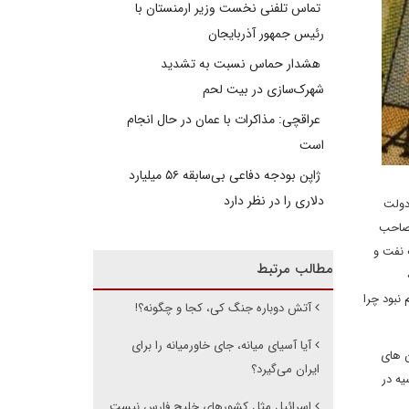
تماس تلفنی نخست وزیر ارمنستان با
رئیس جمهور آذربایجان
هشدار حماس نسبت به تشدید
شهرک‌سازی در بیت‌ لحم
عراقچی: مذاکرات با عمان در حال انجام
است
ژاپن بودجه دفاعی بی‌سابقه ۵۶ میلیارد
دلاری را در نظر دارد
نقشه راه دولت
تصاحب
 نفت و
مطالب مرتبط
نبود چرا
آتش دوباره جنگ کی، کجا و چگونه؟!
آیا آسیای میانه، جای خاورمیانه را برای
سرزمین های
ایران می‌گیرد؟
یه در
اسرائیل مثل کشورهای خلیج فارس نیست