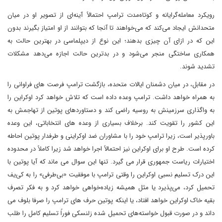
رویکرد معامله‌گرایانه و کوتاه‌مدت ترامپ احتمالاً آینه‌ای از تصویر او در میان
متحدانش ایجاد می‌کند که می‌خواهند تا آنجا که بتوانند از او امتیاز بگیرند بدون
این که در ازای آن چیزی بدهند؛ این نوع از دیپلماسی در بهترین حالت به
همکاری ساختگی منجر می‌شود و در بدترین حالت اجازه می‌دهد مشکلات
تشدید شوند.
در مقابل، در میان دشمنان ایالات متحده، بازگشت ترامپ فرصت های فراوانی را
به همراه خواهد داشت. ترامپ وعده داده است که تلاش خواهد کرد اوکراین را
به واگذاری سرزمینش به روسیه راضی کند و دستاوردهای پوتین از تهاجمش به
این کشور را تقویت کند. برخلاف بسیاری از وعده های انتخاباتی، این وعده
باورپذیر است، زیرا ترامپ خود را با مشاوران ضد اوکراینی و طرفدار پوتین احاطه
کرده است. طرح او برای اوکراین نیز احتمالاً اجرا خواهد شد زیرا کاملاً در محدوده
اختیارات ریاست جمهوری قرار می گیرد. تنها این سوال می ماند که آیا پوتین با
این درک تسلیم نسبی اوکراین را وقتی ترامپ با موفقیت «بی‌طرفی» را به کی‌یف
تحمیل کرد، می‌پذیرد یا مثل همیشه زیاده‌خواهی خواهد کرد و به فکر تصرف
بقیه خاک اوکراین خواهد افتاد، یا اینکه پوتین حرف های ترامپ را صرفا بلوف می
داند و در صورت قبول خواسته‌های تحمیل شده زلنسکی فوراً تسلیم کامل را طلب