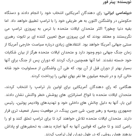
نویسنده: پیتر فور
دیپلماسی ایرانی:
رای دهندگان آمریکایی انتخاب خود را انجام دادند و دستگاه
حکومتی در واشنگتن اکنون به هر طریقی خود را با ترامپ تطبیق خواهد داد. اما
بقیه دنیا چطور؟ اکثر متحدان ایالات متحده با ترس به پیروزی ترامپ می
نگریستند و معتقد بودند که این پیروزی میخ تعیین کننده ای بر تابوت رهبری
سنتی جهانی آمریکا خواهد بود. انتقادهای زیادی درباره سیاست خارجی آمریکا از
زمان جنگ جهانی دوم وجود دارد و متحدان ایالات متحده هرگز از بیان شکایات
خود خسته نشدند. اما آنها همچنین درک کردند که دوران پس از جنگ برای آنها
بسیار بهتر از دوران قبل از آن بود، که طی آن واشنگتن از مسئولیت خود شانه
خالی کرد و در نتیجه میلیون ها نفر بهای نهایی را پرداخت کردند.
هنگامی که رای دهندگان آمریکایی برای اولین بار ترامپ را انتخاب کردند،
متحدان ایالات متحده با انواع استراتژی های پوشش خطر واکنش نشان دادند.
این بار، آنها به دلیل چالش های داخلی خود و تهدیدهای ولادیمر پوتین، رئیس
جمهوری روسیه و رهبر چین، شی جین پینگ، در موقعیت بسیار ضعیف تری قرار
دارند. متحدان ایالات متحده تلاش خواهند کرد تا برای ترامپ تملق کنند و او را
راضی کنند و تا جایی که قوانین آنها به آنها اجازه بدهد، به تحقیرهای او پاداش
بدهند همان روشی که در طول دوران اول ترامپ کردند.