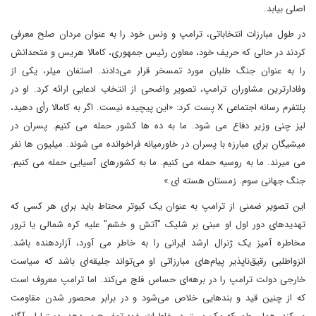
اصلی بیابد.
در طول مبارزات انتخاباتی، ترامپ و ونس خود را به عنوان مردان صلح معرفی
کردند در حالی که حریف خود، معاون رئیس جمهوری، کامالا هریس و متحدانش
را به عنوان جنگ طلبان مورد تمسخر قرار می‌دادند. استفان میلر، یکی از
وفادارترین مشاوران ترامپ، تصویر واضحی از انتخاب ادعایی ارائه کرد. او در
پلتفرم رسانه اجتماعی X پست کرد: «این پیچیده نیست. اگر به کامالا رأی دهید،
لیز چنی وزیر دفاع می شود. ما به ده ها کشور حمله می کنیم. پسران در
میشیگان برای مبارزه با پسران در خاورمیانه فراخوانده می شوند. میلیون ها نفر
می میرند. ما به روسیه حمله می کنیم. ما به کشورهای آسیایی حمله می کنیم.
جنگ جهانی سوم. زمستان هسته ای.»
این تصویر ضمنی از ترامپ به عنوان یک کبوتر محتاط باید برای هر کسی که
تهدیدهای دور اول او مبنی بر شلیک "آتش و خشم" علیه کره شمالی یا ترور
مخاطره آمیز یک ژنرال ارشد ایرانی را به خاطر می آورد، آزاردهنده باشد.
انزواطلبی رقیق‌ناپذیر پیام‌های مبارزاتی او می‌تواند جلیقه‌ای باشد که سیاست
خارجی دولت ترامپ را در برهه‌ای حساس فلج می‌کند. اما ترامپ معروف است
که از چنین قید و بندهایی خلاص می‌شود و در برابر محصور شدن مقاومت