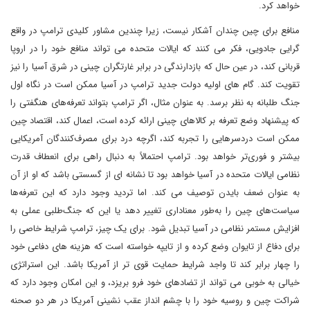
خواهد کرد.
منافع برای چین چندان آشکار نیست، زیرا چندین مشاور کلیدی ترامپ در واقع
گرایی جادویی، فکر می کنند که ایالات متحده می تواند منافع خود را در اروپا
قربانی کند، در عین حال که بازدارندگی در برابر غارتگران چینی در شرق آسیا را نیز
تقویت کند. گام های اولیه دولت جدید ترامپ در آسیا ممکن است در نگاه اول
جنگ طلبانه به نظر برسد. به عنوان مثال، اگر ترامپ بتواند تعرفه‌های هنگفتی را
که پیشنهاد وضع تعرفه بر کالاهای چینی ارائه کرده است، اعمال کند، اقتصاد چین
ممکن است دردسرهایی را تجربه کند، اگرچه درد برای مصرف‌کنندگان آمریکایی
بیشتر و فوری‌تر خواهد بود. ترامپ احتمالاً به دنبال راهی برای انعطاف قدرت
نظامی ایالات متحده در آسیا خواهد بود تا نشانه ای از گسستی باشد که او از آن
به عنوان ضعف بایدن توصیف می کند. اما تردید وجود دارد که این تعرفه‌ها
سیاست‌های چین را به‌طور معناداری تغییر دهد یا این که جنگ‌طلبی عملی به
افزایش مستمر نظامی در آسیا تبدیل شود. برای یک چیز، ترامپ شرایط خاصی را
برای دفاع از تایوان وضع کرده و از تایپه خواسته است که هزینه های دفاعی خود
را چهار برابر کند تا واجد شرایط حمایت قوی تر از آمریکا باشد. این استراتژی
خیالی به خوبی می تواند از تضادهای خود فرو بریزد، و این امکان وجود دارد که
شراکت چین و روسیه خود را با چشم انداز عقب نشینی آمریکا در هر دو صحنه