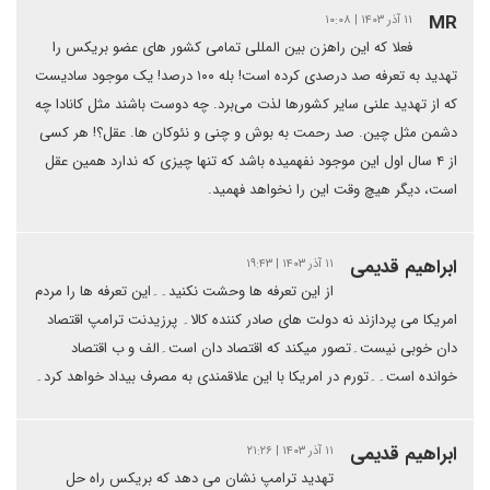
MR
۱۱ آذر ۱۴۰۳ | ۱۰:۰۸
فعلا که این راهزن بین المللی تمامی کشور های عضو بریکس را
تهدید به تعرفه صد درصدی کرده است! بله ۱۰۰ درصد! یک موجود سادیست
که از تهدید علنی سایر کشورها لذت می‌برد. چه دوست باشند مثل کانادا چه
دشمن مثل چین. صد رحمت به بوش و چنی و نئوکان ها. عقل؟! هر کسی
از ۴ سال اول این موجود نفهمیده باشد که تنها چیزی که ندارد همین عقل
است، دیگر هیچ وقت این را نخواهد فهمید.
ابراهیم قدیمی
۱۱ آذر ۱۴۰۳ | ۱۹:۴۳
از این تعرفه ها وحشت نکنید۔۔این تعرفه ها را مردم
امریکا می پردازند نه دولت های صادر کننده کالا۔ پرزیدنت ترامپ اقتصاد
دان خوبی نیست۔تصور میکند که اقتصاد دان است۔الف و ب اقتصاد
خوانده است۔۔تورم در امریکا با این علاقمندی به مصرف بیداد خواهد کرد۔
ابراهیم قدیمی
۱۱ آذر ۱۴۰۳ | ۲۱:۲۶
تهدید ترامپ نشان می دهد که بریکس راه حل