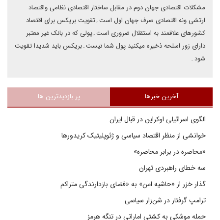
مشکلات اقتصادی جهان دوم در مقابل ساختار اقتصادی نظامی واقتصاد
ارتشی ونه اقتصادی صرف جهان اول است۔تقویت بریکس برای اقتصاد
کشورهای علاقمند به استقلال ضروری است۔پولی که در بانک غیر معتبر
دارای زور اسلحه ذخیره میکنید پول شما نیست۔بریکس باید شدیدا تقویت
شود۔
آخرین خبرها
پر بازدیدترین ها
الگوی اسرائیلی اوکراین در قبال ایران
خوانشی از منظر اقتصاد سیاسی و ژئوپلیتیک کریدورها
«محاصره در برابر محاصره»
سه خطای راهبردی تهران
گذار خزر از «حاشیه امن» به «فضای بازدارندگی متراکم
ترامپ گرفتار در شن‌زار سیاسی
حمله موشکی به کشتی اماراتی در تنگه هرمز