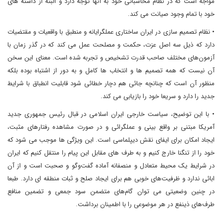
مواجه است که در نظام محاسباتی خود به آنها توجه دارد و البته از داشته های
خود با تمام وجود صیانت می کند.
• نظام تصمیم سازی در ایران ساختاری عملگرایانه و منطبق با واقعیات و مقتضیات
دارد که ذیل سه اصل عزت، حکمت و مصلحت عمل می کند که در گذر زمان با
آزمون‌های مختلف صاحب قدرت تشخیص و تجربه شده است. معنای این سخن
آن نیست که همه تصمیم ها و انتخاب ها کامل و به دور از اشتباه بوده بلکه
منظور آن است که چنانچه جائی هم دچار خطائی شود قابلیت انطباق با شرایط
جدید را دارد و سریعا خود را بازیابی می کند.
• با این توضیح، سیاست خارجی ایران اسلامی در قبال رئیس جمهوری جدید
آمریکا مبتنی بر واقع بینی و عملگرائی و در صورت مشاهده رفتارهای مثبت،
ایجاد امکان برای ایفای نقش دیپلماسی است. این ویژگی ها موجب می شود که
خود را از تنگنا خارج کنیم و به طرف های مقابل این پیام را منتقل کنیم که ایران
در شرایط یک محیط متعادل و منصفانه آماده گفت‌وگو و صحبت است و از آن
ابائی ندارد و ظرفیت‌های خوبی هم برای ایجاد صلح و ثبات منطقه ای دارد. طبعا
در چنین وضعیتی می توان گام‌های متضمن سود جمعی و تضمین منافع
طرف‌های ذینفع در هر موضوعی را با اطمینان برداشت.