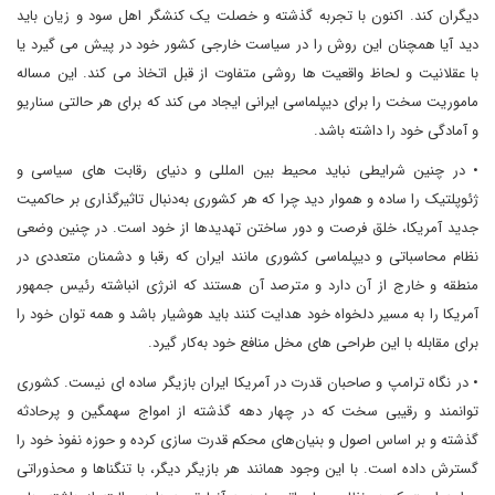
دیگران کند. اکنون با تجربه گذشته و خصلت یک کنشگر اهل سود و زیان باید
دید آیا همچنان این روش را در سیاست خارجی کشور خود در پیش می گیرد یا
با عقلانیت و لحاظ واقعیت ها روشی متفاوت از قبل اتخاذ می کند. این مساله
ماموریت سخت را برای دیپلماسی ایرانی ایجاد می کند که برای هر حالتی سناریو
و آمادگی خود را داشته باشد.
• در چنین شرایطی نباید محیط بین المللی و دنیای رقابت های سیاسی و
ژئوپلتیک را ساده و هموار دید چرا که هر کشوری به‌دنبال تاثیرگذاری بر حاکمیت
جدید آمریکا، خلق فرصت و دور ساختن تهدیدها از خود است. در چنین وضعی
نظام محاسباتی و دیپلماسی کشوری مانند ایران که رقبا و دشمنان متعددی در
منطقه و خارج از آن دارد و مترصد آن هستند که انرژی انباشته رئیس جمهور
آمریکا را به مسیر دلخواه خود هدایت کنند باید هوشیار باشد و همه توان خود را
برای مقابله با این طراحی های مخل منافع خود به‌کار گیرد.
• در نگاه ترامپ و صاحبان قدرت در آمریکا ایران بازیگر ساده ای نیست. کشوری
توانمند و رقیبی سخت که در چهار دهه گذشته از امواج سهمگین و پرحادثه
گذشته و بر اساس اصول و بنیان‌های محکم قدرت سازی کرده و حوزه نفوذ خود را
گسترش داده است. با این وجود همانند هر بازیگر دیگر، با تنگناها و محذوراتی