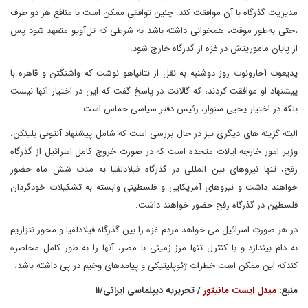
مدیریت گذرگاه با آن موافقت کند. چنین توافقی ممکن است با منافع هر دو طرف
،حتی به‌طور موقت، همخوانی داشته باشد به شرطی که تل‌آویو متعهد شود پس
از پایان ماموریتش در غزه از گذرگاه خارج شود.
یدیعوت آحارونوت روز دوشنبه به نقل از نتانیاهو نوشت که واشنگتن و قاهره با
پیشنهاد او موافقت کردند، که گالانت در پاسخ گفت که این در اختیار آنها نیست
بلکه در اختیار یحیی سنوار، رئیس دفتر سیاسی حماس است.
البته گزینه های دیگری نیز در حال بررسی است که شامل پیشنهاد آنتونی بلینکن،
وزیر امور خارجه ایالات متحده است که در صورت خروج کامل اسرائیل از گذرگاه
رفح، تنها نیروهای بین المللی در گذرگاه فیلادلفیا به مدت شش ماه حضور
خواهند داشت و نیروهای آمریکایی و فلسطینی وابسته به تشکیلات خودگردان
فلسطین در گذرگاه رفح حضور خواهند داشت.
در هر صورت اسرائیل می خواهد مردم غزه را بین گذرگاه فیلادلفیا و محور نتزاریم
به دام بیندازد و با کنترل تنها مرز زمینی با مصر، آنها را به طور کامل محاصره
کندکه این ممکن است خطرات ژئوپلیتیکی و پیامدهای وخیم در پی داشته باشد.
منبع:
میدل ایست مانیتور
/ تحریریه دیپلماسی ایرانی/۱۱