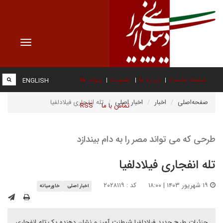
Toggle
vigation
صفحه نخست
درباره ما
عضویت
پیوند ها
ENGLISH
صفحه‌اصلی
اخبار
اخبار اصلی
تله انفجاری فیلادلفیا
تماس با ما
RSS
طرحی که می تواند مصر را به دام بیندازد
تله انفجاری فیلادلفیا
۱۹ شهریور ۱۴۰۳ | ۱۸:۰۰
کد : ۲۰۲۸۱۱۹
اخبار اصلی
خاورمیانه
جزئیات طرح جدید فیلادلفیا شیطنت آمیز و نشان دهنده یک تله انفجاری