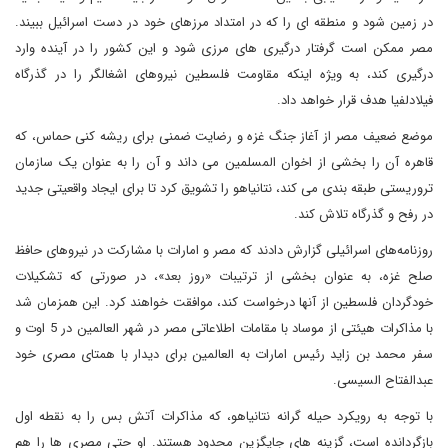
در زمین شود و منطقه ای را که در امتداد مرزهای خود در دست اسرائیل ببیند.
مصر ممکن است گرفتار درگیری های مرزی شود و این کشور را در آینده وارد
درگیری کند، به ویژه اینکه مقاومت فلسطین نیروهای اشغالگر را در گذرگاه
فیلادلفیا هدف قرار خواهد داد.
موضع ضعیف مصر از آغاز جنگ غزه و رضایت ضمنی برای ریشه کنی حماس، که
قاهره آن را بخشی از اخوان المسلمین می داند و آن را به عنوان یک سازمان
تروریستی طبقه بندی می کند، نتانیاهو را تشویق کرد تا برای ایجاد واقعیتی جدید
در رفح و گذرگاه تلاش کند.
روزنامه‌های اسرائیلی گزارش دادند که مصر و امارات با مشارکت در نیروهای حافظ
صلح غزه، به عنوان بخشی از ترتیبات «روز بعد»، در صورتی که تشکیلات
خودگردان فلسطین از آنها درخواست کند، موافقت خواهند کرد. این همزمان شد
با مذاکرات هیئتی از موساد با مقامات اطلاعاتی مصر در شهر العالمین در 5 اوت و
سفر محمد بن زاید رئیس امارات به العالمین برای دیدار با همتای مصری خود
عبدالفتاح السیسی.
با توجه به رویکرد حیله گرانه نتانیاهو، که مذاکرات آتش بس را به نقطه اول
بازگردانده است، گزینه های جایگزین محدود هستند. او حتی مصری ها را هم