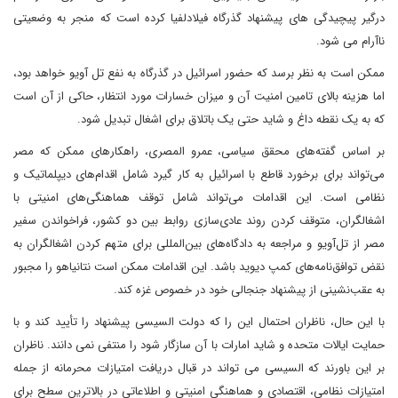
درگیر پیچیدگی های پیشنهاد گذرگاه فیلادلفیا کرده است که منجر به وضعیتی
ناآرام می شود.
ممکن است به نظر برسد که حضور اسرائیل در گذرگاه به نفع تل آویو خواهد بود،
اما هزینه بالای تامین امنیت آن و میزان خسارات مورد انتظار، حاکی از آن است
که به یک نقطه داغ و شاید حتی یک باتلاق برای اشغال تبدیل شود.
بر اساس گفته‌های محقق سیاسی، عمرو المصری، راهکارهای ممکن که مصر
می‌تواند برای برخورد قاطع با اسرائیل به کار گیرد شامل اقدام‌های دیپلماتیک و
نظامی است. این اقدامات می‌تواند شامل توقف هماهنگی‌های امنیتی با
اشغالگران، متوقف کردن روند عادی‌سازی روابط بین دو کشور، فراخواندن سفیر
مصر از تل‌آویو و مراجعه به دادگاه‌های بین‌المللی برای متهم کردن اشغالگران به
نقض توافق‌نامه‌های کمپ دیوید باشد. این اقدامات ممکن است نتانیاهو را مجبور
به عقب‌نشینی از پیشنهاد جنجالی خود در خصوص غزه کند.
با این حال، ناظران احتمال این را که دولت السیسی پیشنهاد را تأیید کند و با
حمایت ایالات متحده و شاید امارات با آن سازگار شود را منتفی نمی دانند. ناظران
بر این باورند که السیسی می تواند در قبال دریافت امتیازات محرمانه‌ از جمله
امتیازات نظامی، اقتصادی و هماهنگی امنیتی و اطلاعاتی در بالاترین سطح برای