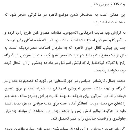
اوت 2005 اجرایی شد.
این ممکن است به سخت‌تر شدن موضع قاهره در مذاکراتی منجر شود که
ماه‌هاست ادامه دارد.
به گزارش وب سایت آمریکایی اکسیوس، مقامات مصری این طرح را رد کرده و
به آمریکا و اسرائیل اطلاع داده اند که نقشه ای که ارائه شده امکان پذیر نیست.
چند روز پیش، کانال خبری قاهره، که به سازمان اطلاعات مصر نزدیک است، به
نقل از یک منبع بلندپایه اعلام کرد که مصر هیچ گونه حضور اسرائیل در گذرگاه
رفح یا گذرگاه فیلادلفیا را، که ارتش اسرائیل در ماه مه بخشی از آن اشغال کرده
بود، نخواهد پذیرفت.
محمد جمال، کارشناس سیاسی در امور فلسطین می گوید که تصمیم به ماندن در
گذرگاه و تهیه نقشه حضور نیروهای اسرائیلی به همراه تصمیم برای تعیین
فرماندار نظامی اسرائیل برای باریکه، به بهانه نظارت بر امور بشردوستانه، چند چیز
را نشان می دهد: دولت اشغالگر آماده است برای مدت طولانی در غزه بماند. قصد
دارد تا هرگونه توافق آتش بس را برهم بزند. می خواهد از مبادله زندانیان
جلوگیری و واقعیت جدیدی را بر مصر تحمیل کند.
اگر نتانیاهو در دستیابی به این اهداف موفق شود، مصر باید تسلیم واقعیت جدید