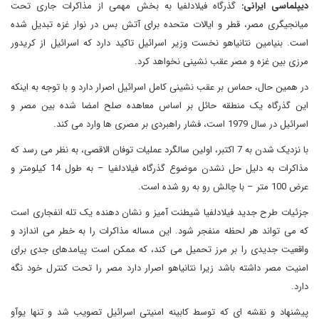
دیپلماسی ایرانی:
گذرگاه فیلادلفیا به بخش مهمی از مذاکرات جاری تحت
میانجیگری مصر، قطر و ایالات متحده برای آتش بس در نوار غزه تبدیل شده
است. بنیامین نتانیاهو نخست وزیر اسرائیل تاکید دارد که اسرائیل از کریدور
مرزی بین غزه و مصر عقب نشینی نخواهد کرد.
در همین حال، حماس بر عقب نشینی کامل اسرائیل اصرار دارد و با توجه به اینکه
این گذرگاه یک منطقه حائل بر اساس معاهده صلح امضا شده بین مصر و
اسرائیل در سال 1979 است، فشار راهبردی بر مصری ها وارد می کند.
با نزدیک شدن به 7 اکتبر، اولین سالگرد عملیات توفان الاقصی، به نظر می رسد که
مذاکرات به دلیل حل نشدن موضوع گذرگاه فیلادلفیا – به طول 14 کیلومتر و
عرض 100 متر – با چالش رو به رو شده است.
جزئیات طرح جدید فیلادلفیا شیطنت آمیز و نشان دهنده یک تله انفجاری است
که می تواند هر لحظه منفجر شود. این مساله مذاکرات را به خطر می اندازد و
واقعیت جدیدی را بر مرز تحمیل می کند، که ممکن است پیامدهای جدی برای
امنیت مصر داشته باشد زیرا نتانیاهو اصرار دارد مصر را تحت کنترل خود نگه
دارد.
پیشنهاد و نقشه ای که توسط کابینه امنیتی اسرائیل تصویب شد و تنها یوآو