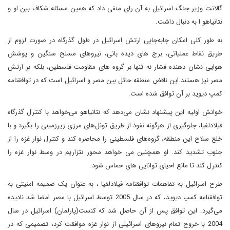
گالانت وزیر جنگ اسرائیل به آن رای منفی داد که همین مسئله شکاف بین او و
نتانیاهو ا به دنبال داشت.
به طور کلی امکان جابه‌جایی ارتش اسرائیل در طول گذرگاه در صورت لزوم از
طریق نقاط عملیاتی، برج های دیده بانی، نیروهای مسلح سنگین و پوشش
هوایی نشان دهنده فشار نه تنها بر گروه های مقاومت فلسطین، بلکه بر ارتش
مصر نیز هستند.این ناقض منطقه حائل بین مصر و اسرائیل است که در توافقنامه
کمپ دیوید بر آن توافق شده است.
خوانش اولیه این پیشنهاد نشان می‌دهد که نتانیاهو می‌خواهد با کنترل گذرگاه
فیلادلفیا، جلوگیری از هرگونه نفوذ از طریق تونل‌های مرزی زیرزمینی را بگیرد و با
خلع سلاح این منطقه، گروه‌های فلسطینی را محاصره کند و کنترل نوار غزه را از
جنوب تشدید کند. او همچنین می خواهد محور نتزاریم در وسط نوار غزه را
کنترل کند تا مانع احیای توانایی های حماس شود.
طرح اسرائیل به تفاهمات توافقنامه فیلادلفیا ، به عنوان یک ضمیمه امنیتی به
توافقنامه کمپ دیوید، که در سال 2005 توسط اسرائیل با مصر امضا شد نادیده
می‌گیرد. این توافق پس از آن حاصل شد که کنست(پارلمان) اسرائیل در سال
2004 با خروج تمام نیروهای اسرائیلی از نوار غزه موافقت کرد، تصمیمی که در