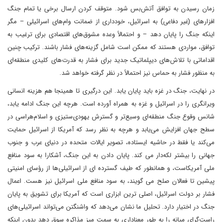
زمان رسیدن به توافق آتش‌بس شود. متوقف کردن ارسال برخی یا تمام جنگ
افزارهای (غیر دفاعی) به اسرائیل، خودداری از ضمانت وام‌های اسرائیلی – مگر
اینکه جنگ را پایان دهد – و احتمالاً وعده مشوق‌های اقتصادی برای ترغیب به
توافق، مواردی هستند که ممکن است شامل گزینه‌های فشار باشند. ترکیب چنین
اقداماتی با تلاش‌های دیپلماتیک جدید برای فشار به قدرت‌های کلیدی منطقه‌ای
به منظور فشار به حماس نیز احتمالاً در نظر گرفته خواهد شد.
در نهایت، جنگ در غزه باید پایان یابد. این درگیری تا همینجا هم هزینه انسانی
ویرانگری را در اسرائیل و غزه به همراه آورده است. هرچه این جنگ ادامه یابد،
شانس وقوع جنگ منطقه‌ای وسیع‌تر و گسترش یهودی‌ستیزی و اسلام‌هراسی در
سطح جهان افزایش می‌یابد و هرچه به نظر رسد که آمریکا از اسرائیل حمایت
می‌کند یا فقط در حاشیه ایستاده، تصویر ایالات متحده در دنیای عرب و جنوب
جهانی را بیشتر لکه‌دار می کند. پایان دادن به این جنگ، آشکارا به سود منافع
ملی آمریکاست، و همانطور که طیف گسترده ای از اسرائیلی‌ها از رؤسای امنیتی
پیشین تا فعالان صلح می گویند، به سود منافع ملی اسرائیل نیز هست. اعمال
فشار بر دولت اسرائیل، اصلی‌ ترین ابزاری است که آمریکا برای تشویق به پایان
جنگ در اختیار دارد. تحلیل ما نشان می‌دهد که واشنگتن می‌تواند اسرائیلی‌های
راست‌گرای میانه را به طور معناداری به سمت میز مذاکره سوق دهد بدون اینکه