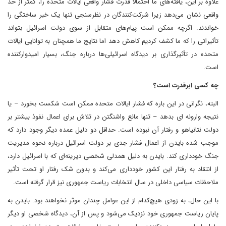
علاوه بر این، یافته‌های ما احتمالاً قدرت فشار واقعی ایالات متحده را، کمتر از حد
واقعی نشان می‌دهد زیرا شرکت‌کنندگان در نظرسنجی تنها یک خبر ساختگی را
خواندند. اگرچه ممکن است پیام‌های متقابل از سوی دولت اسرائیل بتواند
تأثیراتی را که ما کشف کردیم کاهش دهد اما نتایج ما همچنان به توانایی ایالات
متحده در تأثیرگذاری بر دیدگاه اسرائیلی‌ها درباره جنگ، بسیار امیدوارکننده
است.
چه کسی ابرقدرت است؟
البته، نگرانی در این باره که فشار ایالات متحده ممکن است شکست بخورد – یا
نتیجه وارونه ای بدهد – تنها مانع واشنگتن در تلاش برای اعمال نفوذ بیشتر بر
دولت نتانیاهو و رفتار آن نبوده است. حداقل دو دلیل عمده دیگر وجود دارد که
موجب شده بایدن از اعمال فشار جدی بر دولت اسرائیل درباره نحوه مدیریت
جنگ خودداری کند. بایدن به دلیل همدلی شخصی دیرینه‌ای که با اسرائیل دارد،
از انتقاد به رفتار این کشور خودداری می‌کند و بدون شک رفتار او تحت تأثیر
ملاحظات سیاسی داخلی در سال انتخابات ریاست جمهوری نیز قرار گرفته است.
با این حال، به زودی هیچ‌کدام از این عوامل چندان موثر نخواهند بود. بایدن به
پایان ریاست جمهوری خود نزدیک می‌شود و پس از آن، دیدگاه شخصی او دیگر