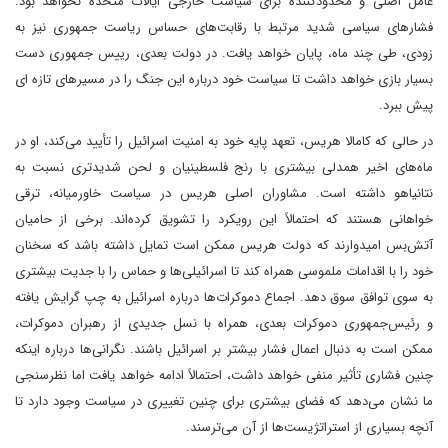
عامل اصلی و محدودکننده برای سیاست خارجی ایالات متحده نخواهد بود.
فشارهای سیاسی شدید مرتبط با رقابت‌های حساس ریاست جمهوری نیز به
زودی، طی چند ماه، پایان خواهد یافت. در دولت بعدی، رییس جمهوری دست
بسیار بازی خواهد داشت تا سیاست خود درباره این جنگ را در مسیرهای تازه ای
پیش ببرد.
در حالی که کامالا هریس، تعهد پایه خود به امنیت اسرائیل را تأیید می‌کند، او در
ماه‌های اخیر همدلی بیشتری با رنج فلسطینیان و لحن شدیدتری نسبت به
نتانیاهو داشته است. مشاوران اصلی هریس در سیاست خاورمیانه، ترقی
خواهانی هستند که احتمالاً این رویکرد را تشویق کرده‌اند. برخی از حامیان
آتش‌بس امیدوارند که دولت هریس ممکن است تمایل داشته باشد که سخنان
خود را با اقدامات ملموسی همراه کند تا اسرائیلی‌ها و حماس را با جدیت بیشتری
به سوی توافق سوق دهد. اجماع دموکرات‌ها درباره اسرائیل به چپ گرایش یافته
و رئیس‌جمهوری دموکرات بعدی، همراه با نسل جدیدی از رهبران دموکرات،
ممکن است به دنبال اعمال فشار بیشتر بر اسرائیل باشند. نگرانی‌ها درباره اینکه
چنین فشاری تأثیر منفی خواهد داشت، احتمالاً ادامه خواهد یافت اما نظرسنجی
ما نشان می‌دهد که فضای بیشتری برای چنین تغییری در سیاست وجود دارد تا
آنچه بسیاری از استراتژیست‌ها از آن می‌ترسند.