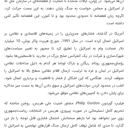
آن‌ها می‌شود. در ژوئن، ایالات متحده با حمایت از قطعنامه‌ای در سازمان ملل که
از اسرائیل و حماس خواست به جنگ پایان دهند، به این سمت حرکت کرد،
اگرچه زبان قطعنامه تا حدودی محدود بود و تا کنون، این قطعنامه تأثیر کمی
داشته است.
آمریکا در گذشته، فشارهای جدی‌تری را در زمینه‌های اقتصادی و نظامی بر
اسرائیل اعمال کرده است. در سال 1991، جورج هربرت واکر بوش، 10 میلیارد
دلار ضمانت وام به اسرائیل را تعلیق کرد تا مجبور به تغییر سیاست‌های
شهرک‌سازی و شرکت در یک کنفرانس صلح بزرگ در مادرید با فلسطینی‌ها بشود.
رؤسای‌جمهوری رونالد ریگان و باراک اوباما هر کدام به دلیل مداخلات نظامی
اسرائیل در لبنان و غزه به ترتیب، ارسال اقلام نظامی سطح بالا به اسرائیل را
متوقف کردند. هنگامی که این اشکال از فشار با قاطعیت و بردباری اعمال ‌شود،
اغلب در محدود کردن دولت‌های اسرائیل و سوق دادن آن‌ها به سمت میز مذاکره
برای پایان دادن به کمپین‌های نظامی موفق می‌شود.
فیلیپ گوردون Philip Gordon، مشاور امنیت ملی هریس، روشن ساخته که
تحریم کامل تسلیحاتی در صورت پیروزی هریس در انتخابات ریاست‌جمهوری
روی میز نخواهد بود اما بازهم سخنانش احتمال فشاری قابل توجه را باز می
گذارد، تا حدی که شامل توقف کامل ارسال جنگ افزارهای تهاجمی به اسرائیل تا