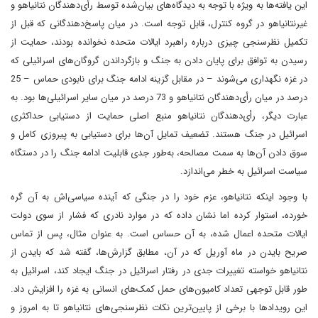
این یافته‌ها به ویژه با توجه به دیدگاه‌های بیان‌شده توسط رأی‌دهندگان نتانیاهو و
غیرنتانیاهو در گروه کنترل، قابل توجه است. در میان پاسخ‌دهندگانی که قبل از
تکمیل نظرسنجی چیزی درباره راهبرد ایالات متحده نخوانده بودند، حمایت از
رسیدن به توافق برای پایان دادن به جنگ و بازگرداندن گروگان‌های اسرائیلی که
در غزه نگهداری می‌شوند – در مقابل گزینه ادامه جنگ برای نابودی حماس – 25
درصد در میان رأی‌دهندگان نتانیاهو و 73 درصد در میان سایر اسرائیلی‌ها بود. به
عبارت دیگر، رأی‌دهندگان نتانیاهو منبع اصلی حمایت از دستیابی حداکثری
اسرائیل در جنگ هستند. تضعیف تمایل آن‌ها برای دستیابی به پیروزی کامل و
سوق دادن آن‌ها به سمت مصالحه، به‌طور جدی قابلیت ادامه جنگ را در دستگاه
سیاست اسرائیل به خطر می‌اندازد.
با وجود اینکه نتانیاهو، عزم خود را در جنگی که آینده سیاسی‌اش به آن گره
خورده، استوار کرده اما نشان داده که در موارد نادری که فشار از سوی دولت
ایالات متحده اعمال شده، به آن حساس است. به عنوان مثال، پس از تماس
صریح بایدن در ماه آوریل که در آن، مطابق گزارش‌ها، گفته شد که بایدن از
نتانیاهو خواسته تغییرات جدی در رفتار اسرائیل در جنگ ایجاد کند، اسرائیل به
طور قابل توجهی تعداد کامیون‌های حمل کمک‌های انسانی به غزه را افزایش داد.
این رویدادها با برخی از پایین‌ترین نکات نظرسنجی‌های نتانیاهو تا به امروز و