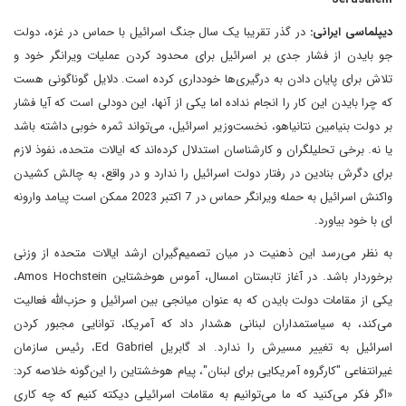
دیپلماسی ایرانی:
در گذر تقریبا یک سال جنگ اسرائیل با حماس در غزه، دولت
جو بایدن از فشار جدی بر اسرائیل برای محدود کردن عملیات ویرانگر خود و
تلاش برای پایان دادن به درگیری‌ها خودداری کرده است. دلایل گوناگونی هست
که چرا بایدن این کار را انجام نداده اما یکی از آنها، این دودلی است که آیا فشار
بر دولت بنیامین نتانیاهو، نخست‌وزیر اسرائیل، می‌تواند ثمره خوبی داشته باشد
یا نه. برخی تحلیلگران و کارشناسان استدلال کرده‌اند که ایالات متحده، نفوذ لازم
برای دگرش بنادین در رفتار دولت اسرائیل را ندارد و در واقع، به چالش کشیدن
واکنش اسرائیل به حمله ویرانگر حماس در 7 اکتبر 2023 ممکن است پیامد وارونه
ای با خود بیاورد.
به نظر می‌رسد این ذهنیت در میان تصمیم‌گیران ارشد ایالات متحده از وزنی
برخوردار باشد. در آغاز تابستان امسال، آموس هوخشتاین Amos Hochstein،
یکی از مقامات دولت بایدن که به عنوان میانجی بین اسرائیل و حزب‌الله فعالیت
می‌کند، به سیاستمداران لبنانی هشدار داد که آمریکا، توانایی مجبور کردن
اسرائیل به تغییر مسیرش را ندارد. اد گابریل Ed Gabriel، رئیس سازمان
غیرانتفاعی "کارگروه آمریکایی برای لبنان"، پیام هوخشتاین را این‌گونه خلاصه کرد:
«اگر فکر می‌کنید که ما می‌توانیم به مقامات اسرائیلی دیکته کنیم که چه کاری