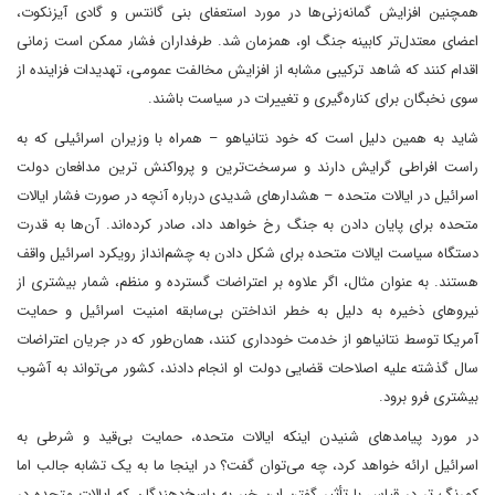
همچنین افزایش گمانه‌زنی‌ها در مورد استعفای بنی گانتس و گادی آیزنکوت،
اعضای معتدل‌تر کابینه جنگ او، همزمان شد. طرفداران فشار ممکن است زمانی
اقدام کنند که شاهد ترکیبی مشابه از افزایش مخالفت عمومی، تهدیدات فزاینده از
سوی نخبگان برای کناره‌گیری و تغییرات در سیاست باشند.
شاید به همین دلیل است که خود نتانیاهو – همراه با وزیران اسرائیلی که به‌
راست افراطی گرایش دارند و سرسخت‌ترین و پرواکنش‌ ترین مدافعان دولت
اسرائیل در ایالات متحده – هشدارهای شدیدی درباره آنچه در صورت فشار ایالات
متحده برای پایان دادن به جنگ رخ خواهد داد، صادر کرده‌اند. آن‌ها به قدرت
دستگاه سیاست ایالات متحده برای شکل دادن به چشم‌انداز رویکرد اسرائیل واقف
هستند. به عنوان مثال، اگر علاوه بر اعتراضات گسترده و منظم، شمار بیشتری از
نیروهای ذخیره به دلیل به خطر انداختن بی‌سابقه امنیت اسرائیل و حمایت
آمریکا توسط نتانیاهو از خدمت خودداری کنند، همان‌طور که در جریان اعتراضات
سال گذشته علیه اصلاحات قضایی دولت او انجام دادند، کشور می‌تواند به آشوب
بیشتری فرو برود.
در مورد پیامدهای شنیدن اینکه ایالات متحده، حمایت بی‌قید و شرطی به
اسرائیل ارائه خواهد کرد، چه می‌توان گفت؟ در اینجا ما به یک تشابه جالب اما
کمرنگ تر در قیاس با تأثیر گفتن این خبر به پاسخ‌دهندگان که ایالات متحده در