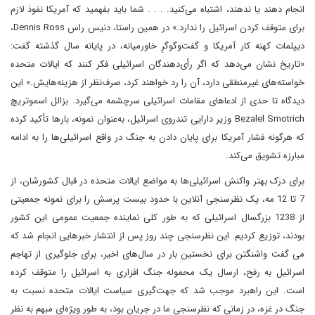
انجام دهند یا ندهند، اشتباه می‌کنید. . . . شما باید بفهمید که آمریکا نفوذ لازم
برای متوقف کردن اسرائیل را ندارد.» در همین راستا، دنیس راس Dennis Ross،
دیپلمات کهنه کار آمریکا و گفت‌وگوگرِ خاورمیانه، در پایانه سال گذشته گفت:
«تاریخ نشان می‌دهد که اگر رأی‌دهندگان اسرائیلی فکر کنند که ایالات متحده
خواسته‌های غیرمنطقی دارد، آن‌ را رد خواهند کرد، صرف‌نظر از هزینه‌هایش.» این
دیدگاه تا حدی از ادعاهای مقامات اسرائیلی سرچشمه می‌گیرد. بزالل اسموتریچ
Bezalel Smotrich وزیر دارایی تندروی اسرائیل، به‌عنوان نمونه، بارها تأکید کرده
که هرگونه فشار آمریکا برای پایان دادن به جنگ در واقع اسرائیلی‌ها را به ادامه
مبارزه تشویق می‌کند.
برای درک بهتر واکنش اسرائیلی‌ها به مواضع ایالات متحده در قبال کشورشان، از
7 تا 12 مه، یک نظرسنجی آنلاین با حدود بیست پرسش را برای نمونه جمعیتی
از 1238 بزرگسال اسرائیلی که به طور کلی نماینده جمعیت عمومی این کشور
بودند، توزیع کردیم. این نظرسنجی چند روز پس از انتشار خبرهایی انجام شد که
می گفت واشنگتن برای نخستین بار در سال‌های اخیر، برای جلوگیری از تهاجم
اسرائیل به رفح، ارسال یک محموله جنگ افزاری به اسرائیل را متوقف کرده
است. این راهبرد موجب شد که جهت‌گیری سیاست ایالات متحده نسبت به
جنگ در غزه، در زمانی که نظرسنجی ما در جریان بود، به طور ویژه‌ای مبهم به نظر