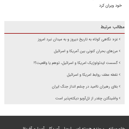
خود ویران کرد
مطالب مرتبط
غزه: نگاهی کوتاه به تاریخ دیروز و به میدان نبرد امروز
مرزهای بحران کنونی بین آمریکا و اسرائیل
گسست ایدئولوژیک امریکا و اسرائیل، توهم یا واقعیت؟!
نقطه عطف روابط امریکا و اسرائیل
بقای رهبران ناامید در چشم انداز جنگ ایران
واشینگتن چقدر از تل‌آویو دیکته‌پذیر است
خاورمیانه
پرونده هسته ای
اروپا
آمریکا
آسیا و آفریقا