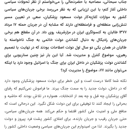
جناب سبحانی، مصاحبه با حضرت‌عالی را می‌خواستم از‌ نظر تحولات سیاسی
داخلی آغاز کنم؛ با این ارزیابی که به نظر می‌رسد برخی جریان‌های سیاسی
کشور به موازات آغاز‌به‌کار دولت مسعود پزشکیان، سعی در تعیین مسیر
تنش‌زایی منطقه‌ای و فرامنطقه‌ای دارند که مشابه آن در جریان حمله ۱۷ مرداد
‌۱۳۷۷ طالبان به کنسولگری ایران در مزارشریف روی داد. در آن مقطع هم برخی
جریان‌های رادیکال به دنبال کشاندن دولت خاتمی به جنگ ناخواسته با
طالبان‌ در همان یکی دو سال اول دولت اصلاحات بودند که در نهایت با تصمیم
رهبری، موضوع کنترل و مدیریت شد. آیا این بار نیز چنین سناریویی برای
کشاندن دولت پزشکیان در داخل ایران برای جنگ با اسرائیل وجود دارد‌ یا اینکه
می‌توان مانند ۷۷، موضوع را مدیریت کرد؟
نکته شما کاملا درست است و این خطر برای دولت مسعود پزشکیان وجود دارد
که در داخل، دولت جدید را به سمت جنگ ببرند. ما فراموش نمی‌کنیم که رقبای
آقای پزشکیان چه قبل و چه بعد از انتخابات، همواره در تلاش بودند که حاشیه و
بحرانی را ایجاد کنند تا توفیقی برای این دولت شکل نگیرد. این درحالی است که
منافع ملی و امنیت ملی کشور اقتضا و حکم می‌کند همه جریان‌های سیاسی،
حتی جریان رقیب و جریان بازنده، برای اعتلای کشور پشت فرد پیروز و دولت
جدید را بگیرند. لذا من امیدوارم این جریان‌های سیاسی وضعیت داخلی کشور را