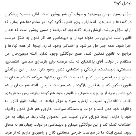
تبدیل کرد؟
سؤال بسیار مهمی پرسیدید و جواب آن هم روشن است. آقای مسعود پزشکیان
در گفته‌ها و شعارهای انتخاباتی روی قانون تأکید کرد. در مناظره‌ها هم زمانی که
از او سؤال می‌شد، ایشان بارها گفته بود که برنامه و مسیر روشن است که همان
قانون است بنابراین در مقوله میدان و دیپلماسی هم اگر قانون به شکل درست
اجرا شود، همه چیز حل می‌شود و اختلافی وجود ندارد. اینجا اگر همه نهادها و
مراجع به قانون تمکین کنند، هیچ دوگانگی وجود ندارد. البته درعین‌حال من
معتقدم در دولت آقای پزشکیان که یک فرصت برای بازسازی سیاسی، اقتصادی،
معیشتی، دیپلماتیک، فرهنگی و اجتماعی کشور وجود دارد، باید از این دوگانگی
میدان و دیپلماسی عبور کنیم. اینجاست که من پیشنهاد می‌کنم که هم میدان به
قانون تمکین کند و به قانون بازگردد و هم سیاست خارجی. البته هم میدان و هم
دیپلماسی نباید از چارچوب حقوقی و قانونی خود هم کوتاه بیایند، پس بخش‌های
نظامی، اطلاعاتی، امنیتی، ارتش، سپاه و دیگر نهادها می‌توانند طبق قانون به
وظایف خود عمل کنند و دولت و دستگاه سیاست خارجی هم طبق قانون وظایف
خود را دارند. اینجا شورای ‌عالی امنیت ملی به‌عنوان یک رابط می‌تواند به حل
اختلافات کمک کند و این دوگانگی میدان و دیپلماسی در دولت چهاردهم به محاق
برود. ضمن اینکه ما در سیاست خارجی مسائلی کلان و راهبردی داریم که از طرف