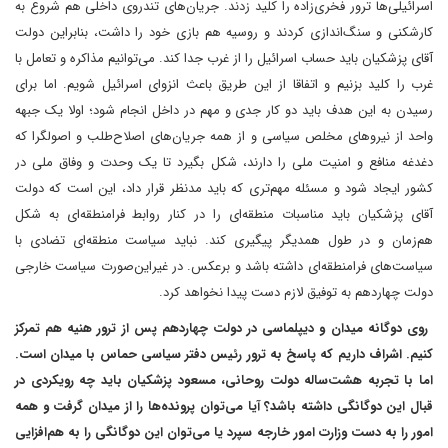
اسرائیلی‌ها ترور فخری‌زاده را کلید زدند. جریان‌های تندروی داخلی هم شروع به
کارشکنی و سنگ‌اندازی کردند و روسیه هم بازی خود را داشت، بنابراین دولت
آقای پزشکیان باید حساب اسرائیل را از غرب جدا کند. می‌توانیم مذاکره و تعامل با
غرب را کلید بزنیم و اتفاقا از این طریق باعث انزوای اسرائیل شویم. اما برای
رسیدن به این هدف باید دو کار جدی و مهم در داخل انجام شود؛ اولا یک جبهه
واحد از نیروهای مخلص سیاسی و از همه جریان‌های اصلاح‌طلب و اصولگرا که
دغدغه منافع و امنیت ملی را دارند، شکل بگیرد تا یک وحدت و وفاق ملی در
کشور ایجاد شود و مسئله مهم‌تری که باید مد‌نظر قرار داد، این است که دولت
آقای پزشکیان باید مناسبات منطقه‌ای را در کنار روابط فرامنطقه‌ای به شکل
هم‌زمان و در طول همدیگر پیگیری کند. نباید سیاست منطقه‌ای تضادی با
سیاست‌های فرامنطقه‌ای داشته باشد و برعکس. در غیر‌این‌صورت سیاست خارجی
دولت چهاردهم به توفیق لازم دست پیدا نخواهد کرد.
‌ روی دوگانه میدان و دیپلماسی در دولت چهاردهم پس از ترور هنیه هم تمرکز
کنیم. اشراف داریم که پاسخ به ترور رئیس دفتر سیاسی حماس با میدان است.
اما با تجربه هشت‌ساله دولت روحانی، مسعود پزشکیان باید چه رویکردی در
قبال این دوگانگی داشته باشد؟ آیا می‌توان پرونده‌ها را از میدان گرفت و همه
امور را به دست وزارت امور خارجه سپرد یا می‌توان این دوگانگی را به هم‌افزایی