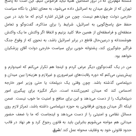
مسئله مهم‌تری که در ترور اسماعیل هنیه نباید فراموش کنیم، این است که پاسخ
تهران که از طریق میدان به اسرائیل داده می‌شود، به معنای تقابل با نگاه سیاست
خارجی دولت چهاردهم نیست. چون من قبل‌تر اشاره کردم که ما باید در عین
حفظ حق پاسخ‌گویی به اسرائیل، شرایط را برای مذاکره، گفت‌وگو و تعامل
منطقه‌ای و فرامطقه‌ای از همین حالا کلید بزنیم و اتفاقا اگر واکنش ما یک واکنش
هوشمندانه و در‌عین‌حال قاطع در برابر اسرائیل باشد، به نحوی که از وقوع جنگ
فراگیر جلوگیری کند، پشتوانه خوبی برای سیاست خارجی دولت آقای پزشکیان
خواهد بود.
من در یک گفت‌وگوی دیگر عرض کردم و اینجا هم تکرار می‌کنم که امیدوارم و
پیش‌بینی می‌کنم که دوره رقابت‌های غیرضروری و غیر‌لازم و هزینه‌زا بین میدان و
دیپلماسی گذشته باشد. چون وقتی یک دیپلمات یا حتی وزیر امور خارجه
احساس کند که میدان تعیین‌کننده است، دیگر انگیزه برای پیگیری امور
دیپلماتیک را از دست می‌دهد و این برای منافع و امنیت ما خوب نیست. ضمن
اینکه اگر میدان ورودی فراقانونی به حوزه دیپلماسی داشته باشد، تمرکز لازم روی
مسائل نظامی و امنیتی را از دست می‌دهد و اینجاست که ما با ضعف حضور
میدانی هم مواجه می‌شویم بنابراین باید به قانون رجوع کرد و هر نهاد در قالب
حدود قانونی خود به وظایف محوله عمل کند./
شرق