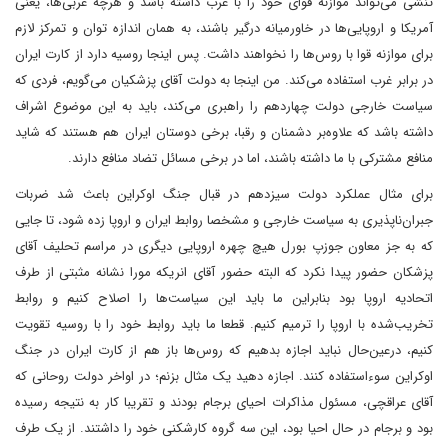
تنشی می‌تواند موازنه قوای خود را با غرب داشته باشد و هرچه غربی‌ها، یعنی
آمریکا و اروپایی‌ها در خاورمیانه درگیر باشند، به همان اندازه توان و تمرکز لازم
برای موازنه قوا با روس‌ها را نخواهند داشت. پس اینجا روسیه دارد از کارت ایران
در برابر غرب استفاده می‌کند. من اینجا به دولت آقای پزشکیان می‌گویم، فردی که
سیاست خارجی دولت چهاردهم را راهبری می‌کند، باید به این موضوع اشراف
داشته باشد که علاوه‌بر دشمنان و رقبا، برخی دوستان ایران هم هستند که شاید
منافع مشترکی با ما داشته باشند، اما در برخی مسائل تضاد منافع دارند.
برای مثال عملکرد دولت سیزدهم در قبال جنگ اوکراین باعث شد ضربات
جبران‌ناپذیری به سیاست خارجی و مشخصا روابط ایران و اروپا زده شود، تا جایی
که به جز معاون جوزپ بورل هیچ چهره اروپایی دیگری در مراسم تحلیف آقای
پزشکان حضور پیدا نکرد که البته حضور آقای انریکه مورا نشانه مثبتی از طرف
اتحادیه اروپا بود بنابراین ما باید این سیاست‌ها را اصلاح کنیم و روابط
تخریب‌شده با اروپا را ترمیم کنیم. قطعا ما باید روابط خود را با روسیه تقویت
کنیم، درعین‌حال نباید اجازه بدهیم که روس‌ها باز هم از کارت ایران در جنگ
اوکراین سوءاستفاده کنند. اجازه دهید یک مثال بزنم؛ در اواخر دولت روحانی که
آقای عراقچی، مسئول مذاکرات احیای برجام بودند و تقریبا کار به نتیجه رسیده
بود و برجام در حال احیا بود، این سه گروه کارشکنی خود را داشتند. از یک طرف