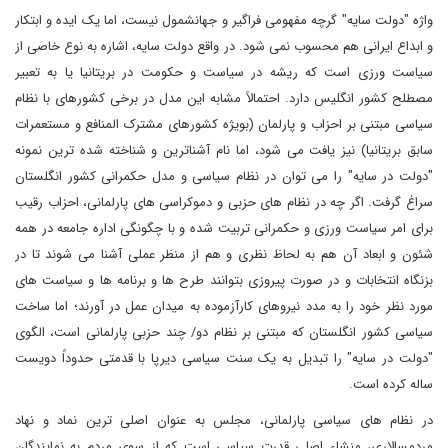
واژه "دولت سایه" گرچه مفهومی فراگیر و جهانشمول نیست، اما یک ایده و ابتکار
و ابداع ایرانی هم محسوب نمی شود. در واقع دولت سایه، اشاره به نوع خاصی از
سیاست ورزی است که ریشه در سیاست و حکومت در بریتانیا یا به تعبیر
مصطلح کشور انگلیس دارد. احتمالاً مشابه این مدل در برخی کشورهای با نظام
سیاسی مبتنی بر احزاب و پارلمان (بویژه کشورهای مشترک المنافع و مستعمرات
سابق بریتانیا) نیز یافت می شود، اما نام آشناترین و شناخته شده ترین نمونه
"دولت در سایه" را می توان در نظام سیاسی و مدل حکمرانی کشور انگلستان
سراغ گرفت. اگر چه در نظام های حزبی و دموکراسی های پارلمانی، احزاب رقیب
برای امر سیاست ورزی و حکمرانی تربیت شده و با چگونگی اداره جامعه در همه
شئون و ابعاد آن هم به لحاظ نظری و هم از منظر عملی آشنا می شوند تا در
بزنگاه انتخابات و در صورت پیروزی بتوانند طرح ها و برنامه ها و سیاست های
مورد نظر خود را به مدد نیروهای کارآزموده به میدان عمل در آورند؛ اما ساخت
سیاسی کشور انگلستان که مبتنی بر نظام دو/ چند حزبی پارلمانی است، الگوی
"دولت در سایه" را تبدیل به یک سنت سیاسی دیرپا با قدمتی حدوداً دویست
ساله کرده است.
در نظام های سیاسی پارلمانی، مجلس به عنوان اصلی ترین نماد و نهاد
مردمسالاری، منشاء اصلی قدرت سیاسی است که از سوی مردم به نمایندگان