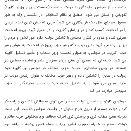
منتخب و از مجلس نمایندگان به دولت منتخب (نخست وزیر و وزرای کابینه)
تفویض و منتقل می شود. منطبق بر نظام انتخاباتی در انگلستان (که به طور
معمول هر پنج سال یک بار برگزاری می شود) حزبی که بیش ترین تعداد کرسی
را در انتخابات کسب کند و در پارلمان اکثریت را در اختیار گیرد، پیروز انتخابات
معرفی شده و علاوه بر کنترل مجلس با تشکیل دولت اداره امور کشور و مردم را
نیز بر عهده می گیرد. بدین ترتیب که رهبر حزب پیروز در انتخابات به عنوان رهبر
حزب اکثریت در مجلس، به عنوان نخست وزیر انتخاب و مأمور تشکیل کابینه
می شود. کابینه ای که اعضای آن یعنی وزراء همزمان عضو و نماینده مجلس نیز
هستند. در چنین ساختاری، حزب/ احزاب مخالف در مجلس نیز کابینه خود
(دولت در سایه) را تشکیل داده و رهبر حزب مخالف به عنوان رئیس دولت در
سایه تعیین می شود و به تشکیل کابینه خود با حضور نمایندگانی از حزب
متبوعش مبادرت می کند.
مهمترین کارکرد و ماحصل دولت سایه را می توان به چالش کشیدن و پاسخگو
کردن دولت مستقر از طریق طرح سئوال در جلسات مجلس دانست. این سنت
دیرینه یعنی مطالبه گری و پرسش گری احزاب مخالف و پاسخگوئی حزب حاکم و
دولت مستقر به همراه تصویب قوانین پایه از جمله قانون بودجه سالیانه، مهم