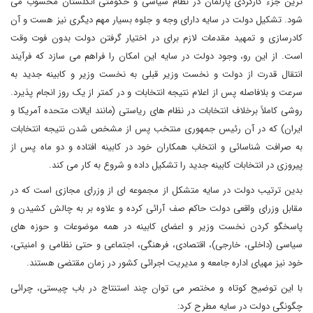
ترین جزء کارکردی پارلمان در نظام سیاسی و حکومتی انگلستان محسوب می
شود. تشکیل دولت در سایه دارای وجه و جلوه بسیار مهم دیگری نیز هست و آن
کادرسازی و تمهید مقدمات لازم برای در اختیار گرفتن دولت بدون فوت وقت
است. از این رو، وجود دولت در سایه این امکان را فراهم می سازد که فرآیند
انتقال قدرت از دولت و نخست وزیر قبلی به نخست وزیر و کابینه جدید به
سرعت و بلافاصله پس از اعلام نتیجه انتخابات و در کمتر از یک روز انجام پذیرد.
روشی کاملاً برخلاف انتخابات در نظام های ریاستی (مانند ایالات متحده آمریکا و
ایران) که در آن رئیس جمهوری منتخب پس از مشخص شدن نتیجه انتخابات
به صرافت شناسائی و انتخاب همکاران خود در کابینه افتاده و دو ماه پس از
پیروزی در انتخابات کابینه جدید را تشکیل داده و شروع به کار می کند.
بدین ترتیب دولت در سایه متشکل از مجموعه ای از وزرای مجازی است که در
مقابل وزرای واقعی دولت حاکم صف آرائی کرده و علاوه بر به چالش کشیدن و
پاسخگو کردن نخست وزیر و اعضای کابینه در همه موضوعات و حوزه های
سیاسی (داخلی، خارجی)، اقتصادی، فرهنگی، اجتماعی و حتی نظامی و امنیتی،
خود نیز مهیای اداره جامعه و مدیریت اجرائی کشور در زمان مقتضی هستند.
با این توضیح کوتاه و مختصر می توان چند استنتاج در باب چیستی، چرائی
چگونگی دولت در سایه مطرح کرد: