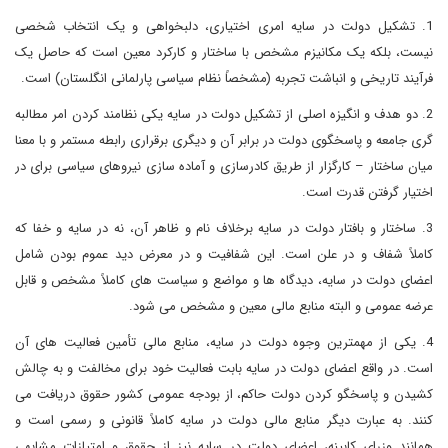
1. تشکیل دولت در سایه امری اختیاری، دلبخواهی و یک انتخاب شخصی
نیست، بلکه یک مکانیزم مشخص با ساختار و کارکرد معین است که حاصل یک
فرآیند تاریخی و انباشت تجربه (مشخصاً نظام سیاسی پارلمانی انگلستان) است.
2. دو هدف و انگیزه اصلی از تشکیل دولت در سایه یکی نظامند کردن امر مطالبه
گری جامعه و پاسخگوی دولت در برابر آن و دیگری برقراری رابطه مستمر و با معنا
میان ساختار – کارگزار از طریق کادرسازی و آماده سازی نیروهای سیاسی برای در
اختیار گرفتن قدرت است.
3. ساختار و بافتار دولت در سایه برخلاف نام و ظاهر آن، نه در سایه و خفا که
کاملاً شفاف و در علن است. این شفافیت و در معرض دید عموم بودن شامل
اعضای دولت در سایه، دیدگاه ها و مواضع و سیاست های کاملاً مشخص و قابل
عرضه عمومی و البته منابع مالی معین و مشخص می شود.
4. یکی از مهمترین وجوه دولت در سایه، منابع مالی تأمین فعالیت های آن
است. در واقع اعضای دولت در سایه بابت فعالیت خود برای مخالفت و به چالش
کشیدن و پاسخگو کردن دولت حاکم، از بودجه عمومی کشور حقوق دریافت می
کنند. به عبارت دیگر منابع مالی دولت در سایه کاملاً قانونی و رسمی است و
همانند وزرای کابینه، اعضای دولت در سایه نیز از حقوق و امتیازات مشابهی