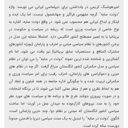
امیرهوشنگ کریمی در یادداشتی برای دیپلماسی ایرانی می نویسد: واژه
"دولت سایه" گرچه مفهومی فراگیر و جهانشمول نیست، اما یک ایده و
ابتکار و ابداع ایرانی هم محسوب نمی شود. در واقع دولت سایه، اشاره به
نوع خاصی از سیاست ورزی است که ریشه در سیاست و حکومت در
بریتانیا یا به تعبیر مصطلح کشور انگلیس دارد. احتمالاً مشابه این مدل در
برخی کشورهای با نظام سیاسی مبتنی بر احزاب و پارلمان (بویژه کشورهای
مشترک المنافع و مستعمرات سابق بریتانیا) نیز یافت می شود، اما نام
آشناترین و شناخته شده ترین نمونه "دولت در سایه" را می توان در نظام
سیاسی و مدل حکمرانی کشور انگلستان سراغ گرفت. اگر چه در نظام های
حزبی و دموکراسی های پارلمانی، احزاب رقیب برای امر سیاست ورزی و
حکمرانی تربیت شده و با چگونگی اداره جامعه در همه شئون و ابعاد آن
هم به لحاظ نظری و هم از منظر عملی آشنا می شوند تا در بزنگاه انتخابات
و در صورت پیروزی بتوانند طرح ها و برنامه ها و سیاست های مورد نظر
خود را به مدد نیروهای کارآزموده به میدان عمل در آورند؛ اما ساخت
سیاسی کشور انگلستان که مبتنی بر نظام دو/ چند حزبی پارلمانی است،
الگوی "دولت در سایه" را تبدیل به یک سنت سیاسی دیرپا با قدمتی حدوداً
دویست ساله کرده است.