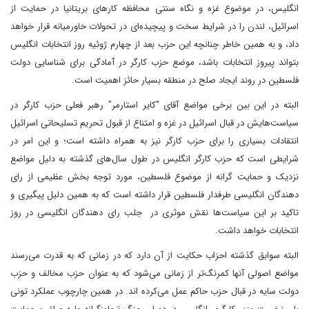
انگلیس، در موضوع غزه و نگاه سنتی محافظه کارهای بریتانیا در حمایت از
اسرائیل، لندن را در شرایط سخت و پیچیده‌ای در تحولات خاورمیانه قرار خواهد
داد، و به همین خاطر چنانچه این حزب بعد از چهارم ژوئیه روز انتخابات انگلیس
بتواند پیروز انتخابات باشد، موضع حزب کارگر در آمادگی برای شناسایی دولت
فلسطین در روند ایجاد صلح در منطقه بسیار حائز اهمیت است.
البته در این بین برخی مواضع آقای "کایر استارمر" رهبر فعلی حزب کارگر در
سیاست‌هایش در قبال اسرائیل در غزه و امتناع از قبول تحریم تسلیحاتی اسرائیل
انتقادات بسیاری را برای حزب کارگر نیز به همراه داشته است؛ و این امر در
شرایطی است که حزب کارگر انگلیس در طول سال‌های گذشته به دلیل مواضع
نزدیک و حمایت گرانه از موضوع فلسطین، مورد توجه بخش عظیمی از رای
دهندگان انگلیسی طرفدار فلسطین قرار داشته است که به همین دلیل پیگیری و
تاکید بر این سیاست‌ها نقش موثری در جلب رای دهندگان انگلیسی در روز
انتخابات خواهد داشت.
البته سوابق گذشته احزاب حکایت از آن دارد که در زمانی که به قدرت می‌رسند
مواضع اصولی آنها کمرنگ‌تر از زمانی می‌شود که به عنوان حزب مخالف و حزب
دولت سایه در قبال حزب حاکم عمل می‌کرده اند. در همین چارچوب عملکرد تونی