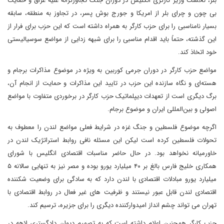
بلر، نخست وزیر کارگری انگلیس در دوران جنگ تجاوزگرانه علیه عراق و حمایت
بی چون و چرای بلر از امریکا و جورج بوش پسر، در تجاوز به منطقه، سابقه
بسیار نامناسبی را برای حزب کارگر به همراه داشته است که این حزب برای فرار از
این گذشته، حتماً باید اقدام مناسبی را برای شبهه زدایی از مواضع سوسیالیستی
خود اتخاذ کند.
مواضع حزب کارگر در دوران جرمی کوربین به ویژه در موضوع مذاکرات برجام و
هسته‌ای و نگاه سازنده این حزب در تایید این مذاکرات و حمایت از انجام آن،
برگ دیگری است از تعهدات دیپلماتیک حزب کارگر در برخوردی متفاوت با مواضع
اصولی و بین‌المللی ایران و موضوع برجام.
اگرچه موضوع فلسطین و جنگ غزه در شرایط فعلی مواضع لندن را معطوف به
تحولات فلسطین کرده است لیکن این مسئله نافی روابط استراتژیک لندن در
خاورمیانه نخواهد بود. در حال حاضر مناسبات اقتصادی انگلیس با شورای
همکاری خلیج فارس بالغ بر ۴۰ میلیارد یورو بوده و مصر نیز به تنهایی سالانه ۵
میلیارد یورو مبادلات اقتصادی با لندن دارد که به سادگی برای وضعیت شکننده
اقتصادی لندن قابل عبور نیستند و ظرفیت های غیر فعال در روابط اقتصادی با
تهران می تواند چشم انداز امیدوارکننده دیگری را برای جزیره، ترسیم کند.
حزب کارگر همچنین اعلام داشته است که به تصمیم دیوان دادگستری لاهه در