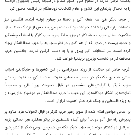
بدست گرفتن قدرت در سطح ملی منجر شد و در نتیجه رئیس جمهوری فرانسه
را به انحلال پارلمان این کشور و اعلام انتخابات زودهنگام در فرانسه مجبور کرد.
از طرف دیگر طی سه هفته آتی و دقیقا در چهارم ژوئیه آینده، انگلیس نیز
انتخابات پارلمانی را شاهد خواهد بود که به نظر می‌رسد پس از نزدیک به ۱۴ سال
حاکمیت مطلق حزب محافظه‌کار در جزیره انگلیس، حزب کارگر با اختلاف چشمگیر
و حدود بیست در صدی که از هم اکنون در نظرسنجی‌ها با حزب محافظه‌کار ایجاد
کرده است، در انتخابات آتی پیروز و با به دست گرفتن قدرت، جانشین حزب
محافظه‌کار در نخست وزیری بریتانیا خواهد شد.
اگرچه ظاهر امر حکایت از روند دموکراسی در این کشورها و جایگزینی احزاب
سنتی به جای یکدیگر در مسیر جابه‌جایی قدرت است، لیکن به قدرت رسیدن
حزب کارگر با گرایش‌های مشخص در قبال تحولات بین‌المللی و خصوصاً
تفاوت‌های آشکار دیدگاه‌های این حزب با حزب محافظه‌کار در موضوع خاورمیانه و
به ویژه فلسطین و جنگ غزه حائز اهمیت فراوان است.
بر اساس مواضع اعلام شده از سوی رهبر حزب کارگر در قبال تحولات غزه، علاوه بر
پذیرش راه حل "دو دولت" برای آینده فلسطین در پرتو عملکرد غیر انسانی رژیم
اسرائیل در کشتار مردم غزه، حزب کارگر انگلیس همچون برخی دیگر از کشورهای