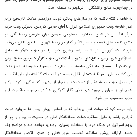
در چهارچوب منافع واشنگتن – تل‌آویو در منطقه است.
به خاطر داشته باشیم که در سال‌های پایانی دولت دوازدهم ملاقات تاریخی وزیر
امور خارجه وقت جمهوری اسلامی ایران با آقای جرمی کوربین، دبیرکل وقت حزب
کارگر انگلیس در لندن، مذاکرات محتوایی طرفین برای طراحی روابط آتی دو
کشور نقطه قابل توجه و بسیار تاثیر گذار در روابط تهران – لندن تلقی می‌شد.
هرچند که کوربین در ادامه راه، رهبری خود را در حزب کارگر به دلیل
ناسازگاری‌های برخی جناح‌های تندرو و آتلانتیکی حزب کارگر همچون جناح تونی
بلر که در آن مقطع نمایندگی جامعه بین‌المللی در موضوع خاورمیانه را نیز یدک
می کشید، علی رغم ظرفیت‌های قابل توجه، در انتخابات گذشته پارلمان انگلیس
در مقابل حزب محافظه‌کار از دست داد و ناچار از رهبری کناره گیری کرد، لیکن
همچنان از سران و چهره های تاثیر گذار "کارگری ها" در مجموعه حاکمیت این
حزب محسوب می شود.
باید توجه کرد که دولت آتی بریتانیا که بر اساس پیش بینی ها می‌باید دولت
کارگری باشد به دلیل عملکرد دولت محافظه‌کار فعلی در حمایت بی‌چون و چرا از
رژیم اسرائیل در جنگ غزه، با انتقادات بسیاری روبه‌رو خواهد شد و مواضع یک
جانبه گرایانه ریشی ساناک، نخست وزیر فعلی و هندی الاصل محافظه‌کار