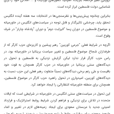
اروپایی نظیر فرانسه، بلژیک، اسپانیا، کشورهای نوردیک و ... آمادگی خود را برای
شناسایی دولت فلسطین ابراز کرده است.
بنابراین چنانچه پیش‌بینی‌ها و نظرسنجی‌ها در انتخابات سه هفته آینده انگلیس
تحقق یابد، چرخشی تاثیرگذار و قابل توجه در سیاست‌های انگلیس در خاورمیانه
و موضوع فلسطین در دوران پسا "الیزابت دوم" و دوران "پادشاه چارلز" در شرف
وقوع است.
اگرچه در شرایط فعلی "جرمی کوربین" رهبر پیشین و کاریزمای حزب کارگر که از
طرفداران شجاع موضوع فلسطین و تغییر سیاست بریتانیا در خاورمیانه بود، در
راس حزب کارگر قرار ندارد لیکن گرایش نزدیکی به فلسطین و تحول در
دیدگاه‌های سنتی بریتانیا در خاورمیانه در حزب کارگر همچنان به قوت خود
باقیست و علی رغم برخی دیدگاه‌های نسبتاً متفاوت رهبر فعلی این حزب نسبت به
دیدگاه‌های کوربین، امیدواری در تحول راهبرد حزب کارگر در موضوع فلسطین،
همچنان برای منطقه خاورمیانه انتظاراتی را ایجاد خواهد کرد.
این تحول در سیاست‌های سنتی انگلیس در خاورمیانه در شرایطی است که ایالات
متحده در تلاش برای نزدیکی و فراهم کردن شرایط روابط استراتژیک و قرارداد
امنیتی جدید با عربستان سعودی برای ایجاد زمینه‌های لازم در تغییر و اغناء
ولیعهد سعودی برای برقراری روابط با رژیم صهیونیستی، درصدد ترسیم راه حلی