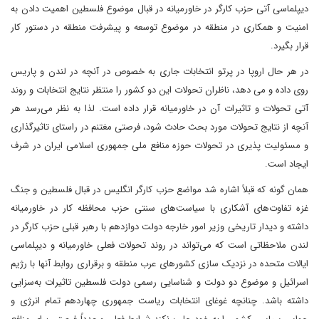
دیپلماسی آتی حزب کارگر در خاورمیانه در قبال موضوع فلسطین اهمیت دادن به
امنیت و همکاری در منطقه در موضوع توسعه و پیشرفت منطقه در دستور کار
قرار بگیرد.
در هر حال اروپا در پرتو انتخابات جاری به خصوص در آنچه در لندن و پاریس
روی داده و می دهد، ناظران تحولات این دو کشور را منتظر نتایج انتخابات و روند
آتی تحولات و تاثیرات آن در خاورمیانه قرار داده است. لذا به نظر می‌رسد هر
آنچه از نتایج تحولات مورد بحث حادث شود، فرصتی مغتنم در راستای تاثیرگذاری
و مسئولیت پذیری در تحولات حوزه منافع ملی جمهوری اسلامی ایران در شرف
ایجاد است.
همان گونه که قبلاً اشاره شد مواضع حزب کارگر انگلیس در قبال فلسطین و جنگ
غزه تفاوت‌های آشکاری با سیاست‌های سنتی حزب محافظه کار در خاورمیانه
داشته و دیدار تاریخی وزیر امور خارجه دولت دوازدهم با رهبر قبلی حزب کارگر در
لندن ملاحظاتی است که می‌تواند در روند تحولات فعلی خاورمیانه و دیپلماسی
ایالات متحده در نزدیک سازی کشورهای عرب منطقه و برقراری روابط آنها با رژیم
اسرائیل و موضوع دو دولت و شناسایی رسمی دولت فلسطین تاثیرات به‌سزایی
داشته باشد. چنانچه غوغای انتخابات ریاست جمهوری چهاردهم تمام انرژی و