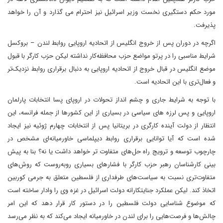
مورد حکم دستگیری نخست وزیر اسرائیل نیز احترام می گذارد و آن را خواهد
پذیرفت.
اگرچه در دوران پس از خروج انگلیس از اتحادیه اروپایی روابط لندن – بروکسل
شرایط مناسبی را در پرتو مواضع حزب محافظه‌کار نداشته لیکن حزب کارگر با قبول
موضع انگلیس در قبال خروج از اتحادیه اروپایی به دنبال برقراری روابط نزدیک‌تر
و فعال‌تری با این اتحادیه است.
با توجه به شرایط جاری و چشم انداز تحولات در اروپای پسا انتخابات پارلمان
اروپایی و پس لرزه های سیاسی در بسیاری از این کشورها از جمله فرانسه، این
انتظار از دولت آینده کارگری در بریتانیا پس از انتخابات چهارم ژوئیه نیز ایجاد
شده است که آیا توانایی برقراری روابط دیپلماسی خاورمیانه‌ای مشخص در
چارچوب توسعه و ترویج راه حل‌های متفاوت تر خواهد داشت یا نه؟ بنا به پیش
بینی کارشناسان رهبر حزب کارگر با فشارهای بسیاری روبه‌روست که روش‌های
متفاوت‌تری نسبت به سیاست‌های طرفداری از فلسطین متعلق به جرمی کوربین
اتخاذ کند. لیکن عملکرد جنایتکارانه دولت اسرائیل در غزه وی را وادار ساخته است
که موضوع شناسایی دولت فلسطین را در دستور کار قرار دهد که این امر
چالش‌ها و فرصت‌هایی را برای لندن در خاورمیانه ایجاد می‌کند که به نظر می‌رسد