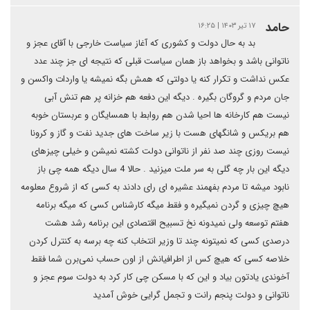
حامد
۱۷ تیر ۱۴۰۳ | ۱۶:۲۵
بد به حال دولت و کشوری که آغاز سیاست خارجی با آقای عجز و
ناتوانی باشد و بخواهد باز همان سیاست قبلی که نتیجه ای جز چند عدد
عکس نداشت و تکرار کنه یا دولتی که همش بگه نمیشه یا واردات واکسن و
جان مردم و گروگان بگیره . دیگه این دفعه هم خزانه پر هم تنش آبی
نیست هم کارخانه ها احیا شدن هم روابط با همسایگان و عربستان خوبه
هم بریکس و شانگهای هست با زیر ساخت های جدید نفت و گاز و کرونا
نیست روزی چند صد نفر از ناتوانی دولت کشته نمیشن و خیلی چیزهای
دیگه این بار چه گلی به سر ملت میزنید . حالا 4 سال دیگه همه چی باز
نابود میشه تا مردم بفهمند عشیره ای رای دادند به کسی که از شروع معلومه
هیچ چیزی و گردن نمیگیره و فقط میگه کارشناس کسی که میگه برنامه
هفتم توسعه ولی نمیدونه نخ تسبیح اقتصادی این برنامه رشد هشت
درصدی کسی که نمیتونه چند تا وزیر انتخاب کنه چه برسه به کنترل کردن
خلاصه کسی که هیچ کس از اطرافیانش از اون حساب نمی‌برن شما فقط
آخوندی یادتون بیاد و این که با مسکن چی کار کرد به دولت سوم عجز و
ناتوانی و دولت پنجم رانت و تجمل گرایی خوش آمدید