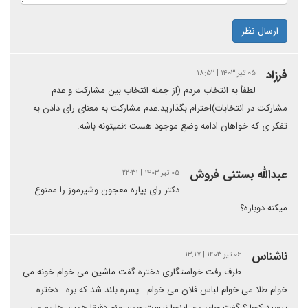
ارسال نظر
فرزاد
۰۵ تیر ۱۴۰۳ | ۱۸:۵۲
لطفاً به انتخاب مردم (از جمله انتخاب بین مشارکت و عدم
مشارکت در انتخابات)احترام بگذارید.عدم مشارکت به معنای رای دادن به
تفکر ی که خواهان ادامه وضع موجود هست ؛نمیتونه باشه.
عبدالله بستنی فروش
۰۵ تیر ۱۴۰۳ | ۲۲:۳۱
دکتر رای بیاره معجون وشیرموز را ممنوع
میکنه دوباره؟
ناشناس
۰۶ تیر ۱۴۰۳ | ۱۳:۱۷
طرف رفت خواستگاری دختره گفت ماشین می خوام خونه می
خوام طلا می خوام لباس فلان می خوام . پسره بلند شد که بره . دختره
پرسید کجا ؟ گفت جای من اینجا نیست چون منم دقیقا همین ها رو می