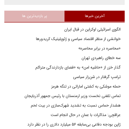
آخرین خبرها
پر بازدیدترین ها
الگوی اسرائیلی اوکراین در قبال ایران
خوانشی از منظر اقتصاد سیاسی و ژئوپلیتیک کریدورها
«محاصره در برابر محاصره»
سه خطای راهبردی تهران
گذار خزر از «حاشیه امن» به «فضای بازدارندگی متراکم
ترامپ گرفتار در شن‌زار سیاسی
حمله موشکی به کشتی اماراتی در تنگه هرمز
تماس تلفنی نخست وزیر ارمنستان با رئیس جمهور آذربایجان
هشدار حماس نسبت به تشدید شهرک‌سازی در بیت‌ لحم
عراقچی: مذاکرات با عمان در حال انجام است
ژاپن بودجه دفاعی بی‌سابقه ۵۶ میلیارد دلاری را در نظر دارد