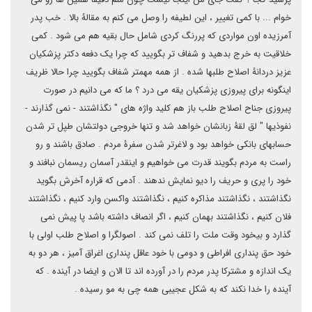
خوام ... با کمی تغییر ، این لطیفه را وصل می کنم به مقالۀ بالا . خب پدر
آمرزیده اون مواردی که پررنگ کردی شامل حال بقیه هم می شود . کمی
خلاقیت به خرج بدهید و شفاف تر بگویید که چرا یک دفعه دکتر پزشکیان
عزیز دردانۀ اصلاح طلبها شده . از همه مهمتر شفاف بگویید چرا حالا ظریف
اینگونه برای پیروزی پزشکیان یقه می درد ؟ ما که می دانیم در صورت
پیروزی جناح اصلاح طلب باز هم کلید واژه های " نگذاشتند - نمی گذارند -
نفوذیها " لق لقۀ زبانشان خواهد شد و تنها خروجی دولتشان طپل تر شدن
حسابهای بانکی خواهد بود و لاغرتر شدن سفرۀ مردم . صادق باشند و رو
راست به مردم بگویند قدرت می خواهیم و اینقدر آسمان ریسمان نبافند و
خود را پری و حریف را دیو نمایش ندهند . آدمی که قراره آخرش بگوید
نگذاشتند ، نگذاشتند مذاکره کنیم ، نگذاشتند واکسن وارد کنیم ، نگذاشتند
فلان کنیم ، نگذاشتند بهمان کنیم ، اگر انصاف داشته باشد پا پیش نمی
گذارد و بیخود وقت ملت را تلف نمی کند . اصولگرا و اصلاح طلب اولی با
خود حق پنداری افراطی و دومی با خود عاقل پنداری اغراق آمیز ، هر دو به
یک اندازه و مشترکا پدر مردم را در آورده اند تا الان و ایضا در آینده . که
آینده را خدا نکند که به شکل عجیبی همه چی به مو رسیده .