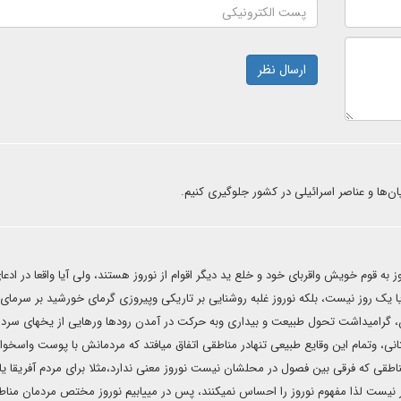
ارسال نظر
 پان‌ها و عناصر اسرائیلی در کشور جلوگیری کنیم.
 به قوم خویش واقربای خود و خلع ید دیگر اقوام از نوروز هستند، ولی آیا واقعا در ادعا
 یک روز نیست، بلکه نوروز غلبه روشنایی بر تاریکی و‌پیروزی گرمای خورشید بر سرمای
، گرامیداشت تحول طبیعت و بیداری وبه حرکت در آمدن رودها ورهایی از یخهای سرد
، وتمام این وقایع طبیعی تنهادر مناطقی اتفاق میافتد که مردمانش با پوست واسخوا
ناطقی که فرقی بین فصول در محلشان نیست نوروز معنی ندارد،مثلا برای مردم آفریقا یا 
ار نیست لذا مفهوم نوروز را احساس نمیکنند، پس در مییابیم نوروز مختص مردمان مناط