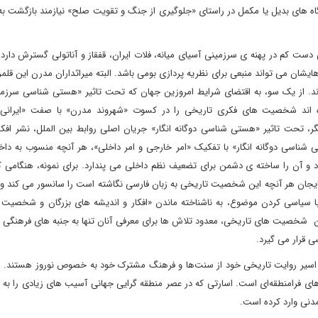
ه ‏های بدیل یا مکمل در راستای «جلوگیری از جنگ و تقویت صلح» نیازمند بازگشت به
 دست کم در پهنه ‏ی سرزمینی آسیای میانه، فلات ایران، قفقاز و آناتولی گسترش دارد،
شان می ‏تواند منبعی برای نظریه‏ پردازی بومی باشد. البته میراث‏داران مدرن این قلمرو
‏اند. از یک سو، به اقتضای شرایط امروزین جهان که تحت تاثیر «هستی‏ شناسی سرزم
ه ‏اند شخصیت ‏های فکری تاریخی را در کسوت «شهروند مدرن» با صفت «ایرانی»
گر، تحت تاثیر «هستی ‏شناسی دوگانه ‏انگار» جریان اصلی روابط‏ بین ‏الملل، نشر افکا
شناسی دوگانه ‏انگار» با تفکیک «امر خارجی و امر داخلی»، هر آنچه منسوب به داخل
د و آن را ساخته ‏ی دشمن برای تضعیف نظم داخلی می‏ پندارد. برای نمونه، هنگامی 
ایجان هر آنچه این شخصیت تاریخی به زبان فارسی نگاشته است را سانسور می ‏کند و
ا، با سیاسی کردن موضوع، به ناشناخته‏ ماندن «افکار و اندیشه ‏های بزرگان و شخصیت ‏
 شخصیت‏ های تاریخی، معدود تلاش ‏ها برای معرفی آنان تنها به جنبه ‏های فرهنگی 
ی قرار می ‏گیرد.
ز اسیر روایت تاریخی خود از سنت‌ها و فرهنگ مشترک خود به خصوص نوروز هستند. ا
های فرامنطقه‌ای است. اسارتی که در عصر منطقه گرایی جهانی آسیب های زیادی را به
دنی وارد کرده است.