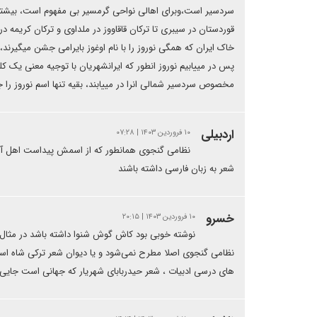
سردسیر است،وبرای اهالی نواحی گرمسیر بی مفهوم است، بیشتر از
قوردستان در سیبری تا ترکان قاقاووز در ملداوی و ترکان کریمه در ا
خاک ایران که همگی نوروز را با نام اوغوز بایرامی جشن میگیرند، 
پس در مییابیم نوروز انطور که ایرانشهریان با توجیه معنی یک 
مخصوص سردسیر شمالی انرا در مییابند، بقیه تنها اسم نوروز را
اردبیلی
۱۰ فروردین ۱۴۰۳ | ۰۷:۲۸
نظامی گنجوی همانطور که‌ از اسمش پیداست اهل آذر
شعر به‌ زبان فارسی داشته باشند
خسرو
۱۰ فروردین ۱۴۰۳ | ۲۰:۱۵
نوشته خوبی بود کاش گوش شنوا داشته باشد در مثال 
نظامی گنجوی اصلا مطرح نمی‌شود و یا دیوان شعر ترکی شاه ا
های درسی ادبیات ، شعر حیدربابای شهریار که جهانی است جایی ن