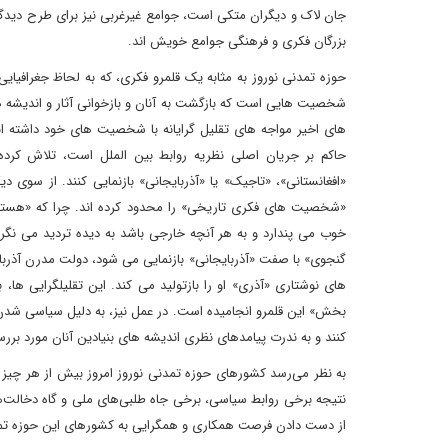
جان لاک و دیگران متکی است، جوامع غیرغربی نیز برای طرح دیدگا
بزرگان فکری و فرهنگی جوامع خویش ‏اند.
حوزه تمدنی نوروز به مثابه یک قلمرو فکری، که به لحاظ جغرافیایی
شخصیت ‏هایی است که بازگشت به آنان و بازخوانی آثار و اندیشه ‏های
های اخیر مواجه ه‏ای تقلیل‏ گرایانه با شخصیت ‏های خود داشته 
حاکم بر جریان اصلی نظریه روابط بین ‏الملل است، تلاش کرد
«افغانستانی»، «تاجیک» یا «آذربایجانی» بازنمایی کنند. از سوی دی
«شخصیت ‏های فکری تاریخی» را محدود کرده ‏اند. چرا که «هستی 
خوب می ‏پندارد و به هر آنچه خارجی باشد به دیده تردید می‏ نگر
گنجوی» با صفت «آذربایجانی» بازنمایی می‏ شود، دولت مدرن آذرب
‏های نوشتاری «آذری» او را بازتولید می‏ کند. این تقلیل‏گرایی ‏ه
بخش» این قلمرو انجامیده است. در عمل نیز، به دلیل سیاسی شدن
‏کنند و به ندرت پیامدهای نظری اندیشه ‏های بنیادین آنان مورد بررس
به نظر می‌رسد کشورهای حوزه تمدنی نوروز امروز بیش از هر چی
نتیجه برخی روابط سیاسی، برخی جاه طلبی‌های ملی و گاه دخالت‌
از دست دادن فرصت همکاری و همگرایی به کشورهای این حوزه تم