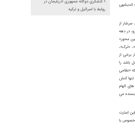
کنشگری دوگانه جمهوری آذربایجان در
 اندیشه‏ی
روابط با اسرائیل و ترکیه
 سرشار از
، در دهه‏
ین‏ محور»
، «ترک»،
ر برخی از
 باشد را
که «نظامی
 تنها کنش
های الهام
بسنده می
ین اسارت
 خصوص با