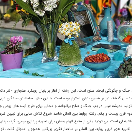
ل جنگ و چگونگی ایجاد صلح است. این رشته از آغاز بر بنیان رویکرد هنجاریِ «شر د
ال گذشته نیز بر همین بنیان استوار بوده است. با این حال، سلطه نویسندگان غربی
زتولید اندیشه غربی در باب جنگ و صلح بیانجامد و مجالی برای طرح ایده ‏های بومی ج
دوم قرن بیست و یکم، رشته روابط بین ‏الملل شاهد شروع تلاش‏ هایی برای تبیین ضر
اشیه ‏ای است. بی‏ تردید یکی از منابع الهام بخش برای نظریه ‏پردازی بومی، گرته ‏بردار
ظریه ‏های‏ غربی روابط ‏بین ‏الملل بر ساختار فکری بزرگانی همچون امانوئل کانت، تو