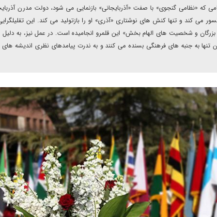
گامی که «نظامی گنجوی» با صفت «آذربایجانی» بازنمایی می‏ شود، دولت مدرن آذربای
ی ‏کند و تنها کنش ‏های نوشتاری «آذری» او را بازتولید می‏ کند. این تقلیل‏گرایی ‏
ی بزرگان و شخصیت ‏های الهام بخش» این قلمرو انجامیده است. در عمل نیز، به دلیل
ها به جنبه ‏های فرهنگی بسنده می ‏کنند و به ندرت پیامدهای نظری اندیشه ‏های ب