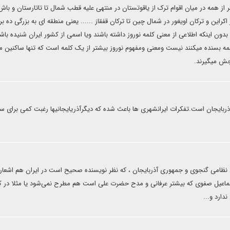
 همه در میان اقوام ترک از یاقوتستان در منتهی علیه قطب شمال تا تاتارستان و باش
کراین و ترکان اویغور در شمال چین تا ترکان قفقاز ...... یعنی منطقه ای به بزرگی ده برا
بدون اینکه اطلاعی از معنی کلمه نوروز داشته باشند ویا اسمی از کشور ایران شنیده باشن
کلمه بسنده میکنند نیست ومعنی ومفهوم نوروز بیشتر از یک کلمه است که تنها ساکنین م
 جش میگیرند.
بایجان است.تفکرات ایرانشهری ها باعث شده که دیگرآذریایجانیها رغبت کمی برای س
نظامی گنجوی و جمهوری آذربایجان ، که نظر نویسنده صحیح است در ایران هم اشعار
سماعیل صفوی که بیشتر عرفانی و مدح حضرت علی است هم مطرح نمی‌شود یا مثلا در ک
دارد و...