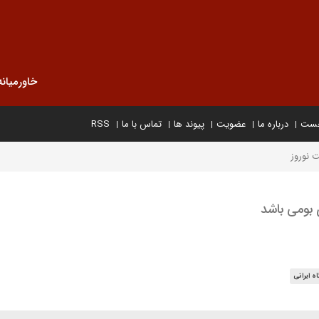
خاورمیانه
خست
درباره ما
عضویت
پیوند ها
تماس با ما
RSS
 نوروز
ی بومی باشد
ه ایرانی