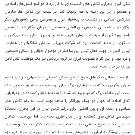
شکل گیری بحران، تلاش های گسترده ای به کار برد تا مواضع کشورهای اسلامی
و همسو را در این زمینه به هم نزدیک کند. در نتیجه این تلاش ها، سازمان
کنفرانس اسلامی دو نشست به پیشنهاد ایران و همراهی برخی کشورهای دیگر
برگزار کرد و همچنین همایش بین المللی فلسطین در تهران برگزار شد. در همین
راستا بهره گیری از ظرفیت سازمان های منطقه ای و بین المللی مانند بریکس و
شانگهای از جمله اقدامات بود که شرکت دبیرکل سازمان شانگهای در همایش
تهران گامی در جهت فعال کردن این ساختار در موضوع جهانی و انسانی فلسطین
و غزه بود. و این کار با عضویت ایران در گروه بریکس نیز یک موفقیت قابل تامل
بود که در حال انجام است.
- از جمله مسائل دیگر قابل طرح در این بخش که حتی ابعاد جهانی نیز دارد تداوم
بحران اوکراین بود که به منازعه ای بزرگ میان روسیه و مجموعه غرب تبدیل شده
است. این حادثه بزرگ که دو جبهه یاد شده را به نقطه تقابل کشانده در جغرافیایی
اتفاق افتاده که جهان دو جنگ ویرانگر را شاهد بوده است. به رغم تلاش های
سیاسی و رسانه ای و بین المللی برای درگیر کردن ایران در این بحران، دستگاه
دیپلماسی تلاش های گسترده ای در سال جاری انجام داد. اما این مساله کماکان
به عنوان یک موضوع چالشی باید با دقت و حساسیت بیشتر مدیریت و سیاست
تبیین و روشگرانه ایران به کشورهای مختلف اعلام و در عین حال طرح های لازم