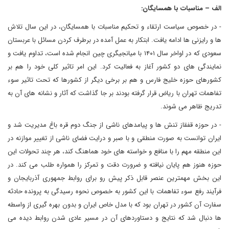
الف – مناسبات با همسایگان:
- در خصوص سیاست ارتقاء و تحکیم مناسبات با همسایگان، در این سال تلاش
ها و رایزنی ها ادامه یافت. ابتکار به عمل آمده در برطرف کردن مسائل با عربستان
سعودی که در اواخر سال ۱۴۰۱ با میانجیگری چین انجام شده است، تداوم یافت و
نمایندگی های دو کشور آغاز به فعالیت کرد. این امر تاثیر کلی خود را هم بر
کشورهای حوزه خلیج فارس و هم بر برخی دیگر از کشورها که تحت تاثیر سوء
تفاهمات تهران با ریاض قرار گرفته بودند بر جا گذاشت که آثار و نشانه های آن به
تدریج ظاهر می شوند.
- در حوزه قفقاز تنش ها و پیامدهای ناشی از جنگ دوم قره باغ مدیریت شد و
ایران توانست به صورت منطقی و با صبر و درایت فضای ناشی از تغییر موازنه در
این منطقه مهم را با منافع و خواسته های خود هماهنگ کند، هر چند تحولات این
حوزه هنوز هم پایان نیافته و ضرورت دقت و تمرکز را همواره طلب می کند. در
این بخش مهمترین عنصر قابل ذکر پیش رو برای روابط جمهوری آذربایجان و
فرآیند رفع سوء تفاهمات با این کشور به خصوص نحوه رسیدگی به پرونده حادثه
سفارت آن کشور در تهران بود که با مدل خاص ایران و بدون بهره گیری از واسطه
ها دنبال شد که نتایج و دستاوردهای آن در مسیر عادی شدن روابط دیده می