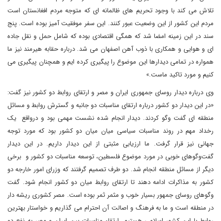
تلاش می کند با وجود تحریم های ظالمانه ای که متوجه مردم افغانستان است
مردم این کشور از این وضعیت عبور کنند. این سفر موفقیت آمیز بوده است. پنج
سند در این زمینه امضا شد که همگی اقتصادی بوده که شامل حمل و نقل جاده
ای و هوایی و همکاری با ذوب آهن اصفهان می شد. درباره حقابه هیرمند نیز ما
همواره در تمامی دیدارها این موضوع را پیگیری کرده ایم و همچنان پیگیری می
کنیم و مورد تاکید ماست.»
وی درباره دیدار روسای جمهوری ایران و مصر و ارتقای روابط دو کشور نیز گفت:
«در این دیدار دو کشور درباره ارتقای مناسبات دو جانبه و گسترش روابط و مسائل
منطقه ای گفت وگو کردند. دیدار انجام شده نشست مهمی بود و درواقع یک
رخداد مهم در روند مناسبات سیاسی میان میان دو کشور بود که مورد توجه
جهانی نیز قرار گرفت. ما ارزیابی مثبتی از این دیدار داریم. در این دیدار
گفت‌وگوهای خوبی در مورد موضوع فلسطین، توسعه مناسبات دو کشور و برخی
دیگر از مسائل منطقه انجام شد. دو طرف تصمیم گرفتند که وزرای امور خارجه دو
کشور به مذاکرات ادامه دهند تا ارتقای روابط میان دو کشور انجام شود. گفت
وگوهای روسای جمهور بسیار خوب و مثمر ثمر بوده است. مصر کشوری ریشه دار
در منطقه است و ما به فرهنگ و اصالت آن احترام می گذاریم و خواستار بهترین
روابط با این کشور اسلامی هستیم. ارتقاء مناسبات بین ایران و مصر به نفع دو