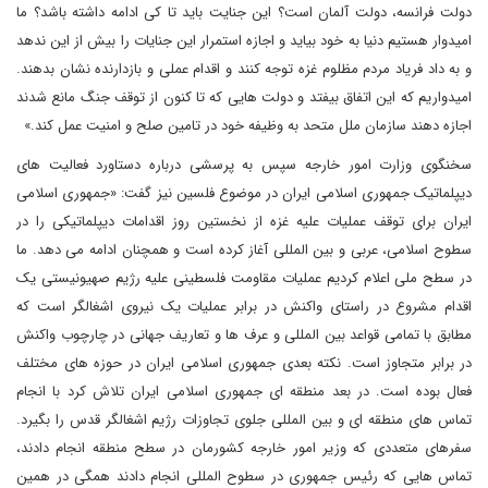
دولت فرانسه، دولت آلمان است؟ این جنایت باید تا کی ادامه داشته باشد؟ ما
امیدوار هستیم دنیا به خود بیاید و اجازه استمرار این جنایات را بیش از این ندهد
و به داد فریاد مردم مظلوم غزه توجه کنند و اقدام عملی و بازدارنده نشان بدهند.
امیدواریم که این اتفاق بیفتد و دولت هایی که تا کنون از توقف جنگ مانع شدند
اجازه دهند سازمان ملل متحد به وظیفه خود در تامین صلح و امنیت عمل کند.»
سخنگوی وزارت امور خارجه سپس به پرسشی درباره دستاورد فعالیت های
دیپلماتیک جمهوری اسلامی ایران در موضوع فلسین نیز گفت: «جمهوری اسلامی
ایران برای توقف عملیات علیه غزه از نخستین روز اقدامات دیپلماتیکی را در
سطوح اسلامی، عربی و بین المللی آغاز کرده است و همچنان ادامه می دهد. ما
در سطح ملی اعلام کردیم عملیات مقاومت فلسطینی علیه رژیم صهیونیستی یک
اقدام مشروع در راستای واکنش در برابر عملیات یک نیروی اشغالگر است که
مطابق با تمامی قواعد بین المللی و عرف ها و تعاریف جهانی در چارچوب واکنش
در برابر متجاوز است. نکته بعدی جمهوری اسلامی ایران در حوزه های مختلف
فعال بوده است. در بعد منطقه ای جمهوری اسلامی ایران تلاش کرد با انجام
تماس های منطقه ای و بین المللی جلوی تجاوزات رژیم اشغالگر قدس را بگیرد.
سفرهای متعددی که وزیر امور خارجه کشورمان در سطح منطقه انجام دادند،
تماس هایی که رئیس جمهوری در سطوح المللی انجام دادند همگی در همین