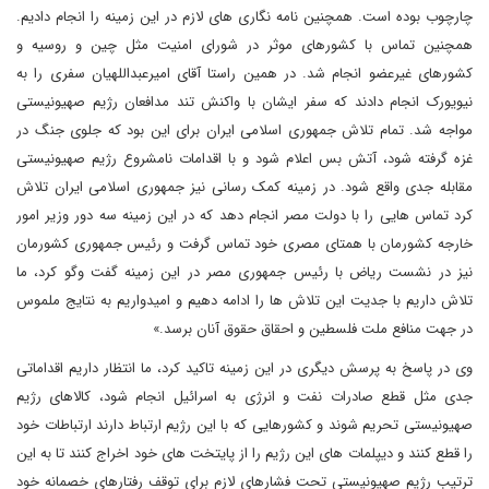
چارچوب بوده است. همچنین نامه نگاری های لازم در این زمینه را انجام دادیم.
همچنین تماس با کشورهای موثر در شورای امنیت مثل چین و روسیه و
کشورهای غیرعضو انجام شد. در همین راستا آقای امیرعبداللهیان سفری را به
نیویورک انجام دادند که سفر ایشان با واکنش تند مدافعان رژیم صهیونیستی
مواجه شد. تمام تلاش جمهوری اسلامی ایران برای این بود که جلوی جنگ در
غزه گرفته شود، آتش بس اعلام شود و با اقدامات نامشروع رژیم صهیونیستی
مقابله جدی واقع شود. در زمینه کمک رسانی نیز جمهوری اسلامی ایران تلاش
کرد تماس هایی را با دولت مصر انجام دهد که در این زمینه سه دور وزیر امور
خارجه کشورمان با همتای مصری خود تماس گرفت و رئیس جمهوری کشورمان
نیز در نشست ریاض با رئیس جمهوری مصر در این زمینه گفت وگو کرد، ما
تلاش داریم با جدیت این تلاش ها را ادامه دهیم و امیدواریم به نتایج ملموس
در جهت منافع ملت فلسطین و احقاق حقوق آنان برسد.»
وی در پاسخ به پرسش دیگری در این زمینه تاکید کرد، ما انتظار داریم اقداماتی
جدی مثل قطع صادرات نفت و انرژی به اسرائیل انجام شود، کالاهای رژیم
صهیونیستی تحریم شوند و کشورهایی که با این رژیم ارتباط دارند ارتباطات خود
را قطع کنند و دیپلمات های این رژیم را از پایتخت های خود اخراج کنند تا به این
ترتیب رژیم صهیونیستی تحت فشارهای لازم برای توقف رفتارهای خصمانه خود