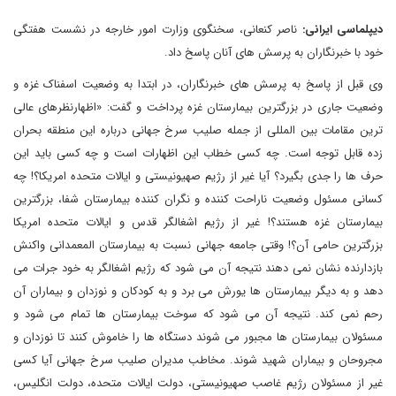
دیپلماسی ایرانی:
ناصر کنعانی، سخنگوی وزارت امور خارجه در نشست هفتگی
خود با خبرنگاران به پرسش های آنان پاسخ داد.
وی قبل از پاسخ به پرسش های خبرنگاران، در ابتدا به وضعیت اسفناک غزه و
وضعیت جاری در بزرگترین بیمارستان غزه پرداخت و گفت: «اظهارنظرهای عالی
ترین مقامات بین المللی از جمله صلیب سرخ جهانی درباره این منطقه بحران
زده قابل توجه است. چه کسی خطاب این اظهارات است و چه کسی باید این
حرف ها را جدی بگیرد؟ آیا غیر از رژیم صهیونیستی و ایالات متحده امریکا؟! چه
کسانی مسئول وضعیت ناراحت کننده و نگران کننده بیمارستان شفا، بزرگترین
بیمارستان غزه هستند؟! غیر از رژیم اشغالگر قدس و ایالات متحده امریکا
بزرگترین حامی آن؟! وقتی جامعه جهانی نسبت به بیمارستان المعمدانی واکنش
بازدارنده نشان نمی دهند نتیجه آن می شود که رژیم اشغالگر به خود جرات می
دهد و به دیگر بیمارستان ها یورش می برد و به کودکان و نوزدان و بیماران آن
رحم نمی کند. نتیجه آن می شود که سوخت بیمارستان ها تمام می شود و
مسئولان بیمارستان ها مجبور می شوند دستگاه ها را خاموش کنند تا نوزدان و
مجروحان و بیماران شهید شوند. مخاطب مدیران صلیب سرخ جهانی آیا کسی
غیر از مسئولان رژیم غاصب صهیونیستی، دولت ایالات متحده، دولت انگلیس،