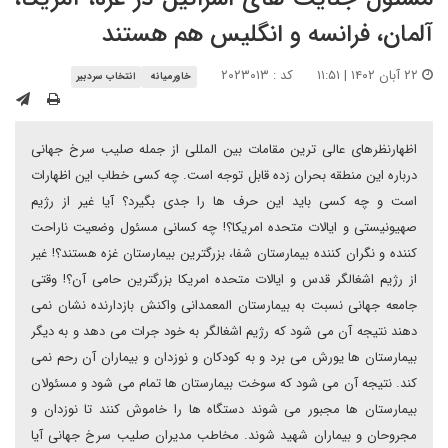
آلمان، فرانسه و انگلیس هم هستند
۲۲ آبان ۱۴۰۲ | ۱۱:۵۱
کد : ۲۰۲۳۰۱۳
خاورمیانه
انتخاب سردبیر
اظهارنظرهای عالی ترین مقامات بین المللی از جمله صلیب سرخ جهانی
درباره این منطقه بحران زده قابل توجه است. چه کسی خطاب این اظهارات
است و چه کسی باید این حرف ها را جدی بگیرد؟ آیا غیر از رژیم
صهیونیستی و ایالات متحده امریکا؟! چه کسانی مسئول وضعیت ناراحت
کننده و نگران کننده بیمارستان شفا، بزرگترین بیمارستان غزه هستند؟! غیر
از رژیم اشغالگر قدس و ایالات متحده امریکا بزرگترین حامی آن؟! وقتی
جامعه جهانی نسبت به بیمارستان المعمدانی واکنش بازدارنده نشان نمی
دهند نتیجه آن می شود که رژیم اشغالگر به خود جرات می دهد و به دیگر
بیمارستان ها یورش می برد و به کودکان و نوزدان و بیماران آن رحم نمی
کند. نتیجه آن می شود که سوخت بیمارستان ها تمام می شود و مسئولان
بیمارستان ها مجبور می شوند دستگاه ها را خاموش کنند تا نوزدان و
مجروحان و بیماران شهید شوند. مخاطب مدیران صلیب سرخ جهانی آیا