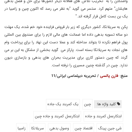
واشنگتن را به "تخریب تلاش های فعالانه دیگر کشورها برای حل و فصل بدهی
هایشان" متهم کرد. ستسر می گوید "به نظر می رسد که اکنون چین و زامبیا در
یک بن بست کامل قرار گرفته اند."
پکن به سریلانکا، کشور دیگری که زیر بار قروض فزاینده خود خم شده، یک مهلت
دو ساله تسویه بدهی داده اما ضمانت های مالی لازم را برای صندوق بین المللی
پول فراهم نکرده تا بتواند مداخله کند و عملا دست این نهاد را برای پرداخت وام
های نجات به سریلانکا بسته است. پارکز می گوید بخشی از مشکل به این بر می
گردد که چین دستور کاری برای مدیریت بحران های بدهی و بازسازی دیون
ندارد. چین در گذشته چنین مسیری را نرفته است.
منبع:
فارن پالسی
/ تحریریه دیپلماسی ایرانی/11
کلید واژه ها:
چین
یک کمربند یک جاده
ابتکارعمل کمربند و جاده
ابتکارعمل کمربند و جاده چین
شی جین پینگ
اقتصاد چین
وصول بدهی
سریلانکا
زامبیا