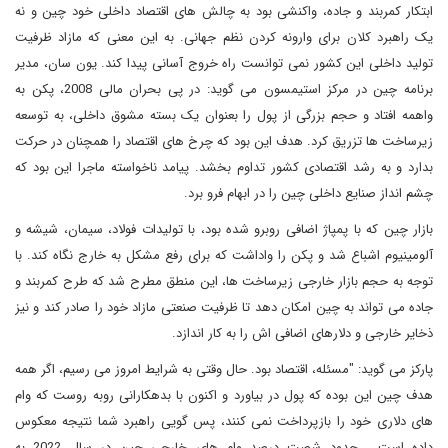
ابتکار کمربند و جاده، واکنشی بود به چالش های اقتصاد داخلی خود چین و نه
یک راهبرد کلان برای وارونه کردن نظم جهانی. به این معنی که مازاد ظرفیت
تولید داخلی این کشور نمی توانست راه خروج آسانی پیدا کند. یون سان، مدیر
برنامه چین در مرکز استیمسون می گوید: در پی بحران مالی 2008، پکن به
واهمه افتاد و حجم بزرگی از پول را بعنوان یک بسته مشوق داخلی، به توسعه
زیرساخت ها تزریق کرد. هدف این بود که چرخ های اقتصاد را همچنان در حرکت
بدارد و به رشد اقتصادی کشور تداوم بخشد. پیامد ناخواسته ماجرا این بود که
چشم انداز صنایع داخلی چین را در ابهام فرو برد.
بازار چین که با پمپاژ اضافی روبرو شده بود، با تولیدات فولاد، سیمان، شیشه و
آلومینیوم اشباع شد و پکن را واداشت که برای رفع مشکل به خارج نگاه کند. با
توجه به حجم بازار خارجی زیرساخت ها، این منطق مطرح شد که طرح کمربند و
جاده می تواند به چین امکان دهد تا ظرفیت صنعتی مازاد خود را صادر کند و نیز
ذخایر خارجی و دلارهای اضافی اش را به کار اندازد.
پارکز می گوید: "مسئله، اقتصاد بود. حال وقتی به شرایط امروز می رسیم، اگر همه
هدف چین این بوده که پول در بیاورد و اکنون با بدهکارانی روبه روست که وام
های دلاری خود را بازپرداخت نمی کنند، پس گویی راهبرد شما نتیجه معکوس
داده است... حدود شصت درصد وام های خارجی چین در سال 2022 به