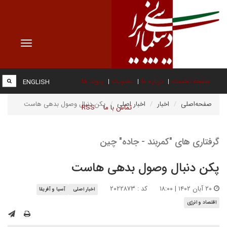
Toggle
vigation
صفحه نخست
درباره ما
عضویت
پیوند ها
ENGLISH
صفحه‌اصلی
اخبار
اخبار اصلی
پکن دنبال وصول بدهی هاست
تماس با ما
RSS
گرفتاری های "کمربند - جاده" چین
پکن دنبال وصول بدهی هاست
۲۰ آبان ۱۴۰۲ | ۱۸:۰۰
کد : ۲۰۲۲۸۷۳
اخبار اصلی
آسیا و آفریقا
اقتصاد و انرژی