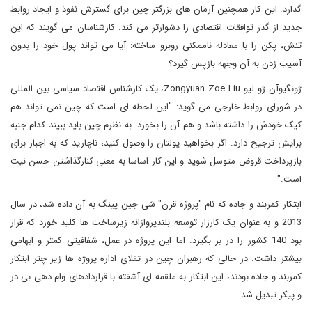
گذارد. این کار همچنین آرمان های بزرگتر چین برای گسترش نفوذ و ایجاد روابط
جدید از گذر توافقات اقتصادی را دشوارتر می کند. کارشناسان می گویند که این
تنش، پکن را با معادله ناممکنی روبرو ساخته: آیا می تواند پول خود را بدون
آسیب زدن به آن وجهه بازپس گیرد؟
ژونگیوآن ژو لیو Zongyuan Zoe Liu، یک کارشناس اقتصاد سیاسی بین المللی
در شورای روابط خارجی می گوید: "این لحظه ای است که چین نمی تواند هم
کیک خودش را داشته باشد و هم آن را بخورد. به نظرم چین باید ببیند کدام جنبه
برایش ترجیح دارد. اگر بخواهید پولتان را وصول کنید، ناچارید که به اجبار برای
بازپرداخت قروض متوسل شوید و این کار اساسا به معنی کنارگذاشتن حسن نیت
است."
ابتکار کمربند و جاده که نام "پروژه قرن" شی جین پینگ به آن داده شد، در سال
2013 و به عنوان یک کارزار توسعه بلندپروازانه زیرساخت ها کلید خورد که قرار
بود 140 کشور را در بر بگیرد. اما این پروژه در عمل، شفافیتی کمتر و ابهامی
بیشتر داشت. در حالی که رهبران چین در تقلای اداره پروژه ها زیر چتر ابتکار
کمربند و جاده بودند، این ابتکار به ملقمه ای آشفته با قراردادهای وام دهی بی در
و پیکر تبدیل شد.