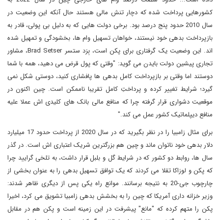
کشورهایی پرداخت شده که دچار تنش مالی هستند حال آنکه این وضعیت در
سال 2010 حدود پنج درصد بود. برخی دولت هایی که به دلیل بی پولی، قادر به
بازپرداخت بدهی خود نیستند، خواهان تسهیل وام ها، بخشودگی و تمهیل شده
اند. این وضعیت یک گرفتاری برای پکن است، بِرَد ستسر Brad Setser، مشاور
تجاری پیشین دولت بایدن می گوید: "وقتی که پول قرض می دهید، همه با شما
دوستند اما وقتی بر بازپرداخت کامل بدهی ها پافشاری کنید، دوستی شکل نمی
گیرد؛ شرایط تغییر کرده و پرداختِ کامل تقریبا ناممکن است. چین اکنون در
موقعیت دشواری قرار گرفته چرا که منافع مالی بانک های کلیدی اش عملا علیه
منافع دیپلماتیک کشور عمل می کند."
برای مثال زامبیا را در نظر بگیرید که در سال 2020 از پرداخت حدود 17 میلیارد
دلار بدهی خود ناتوان ماند و چین هم بزرگترین شریک اعتباری اش است. در گذر
سال ها، روابط دو کشور که در شرایط گل و بلبل قرار داشت، به تلخی گرایید چرا
که پکن و لوزاکا تقلا می کردند که یک توافق تسهیل بدهی را به عنوان بخشی از
چارچوب جی-20 به نتیجه برسانند. موانع راه یکی پس از دیگری ظاهر شدند:
وزیر خزانه داری آمریکا که چین را به بخشش بدهی زامبیا تشویق می کرد، اخیرا
پکن را متهم کرده که "مانع" پیشرفت در این زمینه است و پکن هم در مقابل