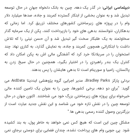
دیپلماسی ایرانی:
در گذر یک دهه، چین به بانک دلخواه جهانِ در حال توسعه
تبدیل شد و به عنوان بخشی از ابتکار گسترده کمربند و جاده، صدها میلیارد دلار
وام را در پروژه های زیرساختی کشورهای مختلف تزریق کرد. اما زمانی که
بدهکاران، نتوانستند بدهی های خود را بازپرداخت کنند، پکن از یک سرمایه گذار
سخاوتمند به یک طلبکار سخت گیر تبدیل شد و آن حسن نیتی را که تلاش
داشت با ابتکاراتی همچون کمربند و جاده، به نمایش گذارد، به کناری نهاد: چند
استخوان را در سریلانکا خرد کرد که آشفتگی مالی اش به پکن امکان داد که
کنترل یک بندر راهبردی را در اختیار بگیرد، همچنین در حال سیخ زدن به
پاکستان، زامبیا و سورینام است تا بدهی هایشان را پس بدهند.
بردلی پارکز Bradley Parks، مدیر اجرایی گروه پژوهشی ایددیتا AidData می
گوید: "برای دو دهه، برخی کشورها، چین را به عنوان یک تامین کننده مالی
خیرخواه برای پروژه های زیرساختی بزرگ خود می شناختند. اکنون جهان در حال
توسعه چین را در نقش تازه خود می شناسد و این نقش جدید عبارت است از
بزرگترین وصول کننده رسمی بدهی ها."
مشکل چین این است که هیچ کس نمی خواهد به خاطر پول، به بند کشیده
شود. پی جویی وام های پرداخت نشده، چندان فضایی برای دوستی برجای نمی