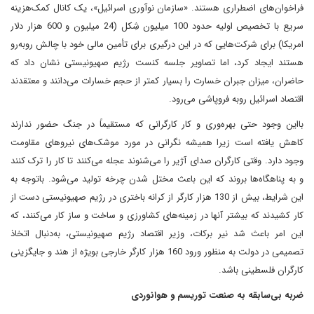
فراخوان‌های اضطراری هستند. «سازمان نوآوری اسرائیل»، یک کانال کمک‌هزینه
سریع با تخصیص اولیه حدود 100 میلیون شِکل (24 میلیون و 600 هزار دلار
امریکا) برای شرکت‌هایی که در این درگیری برای تأمین مالی خود با چالش رو‌به‌رو
هستند ایجاد کرد، اما تصاویر جلسه کنست رژیم صهیونیستی نشان داد که
حاضران، میزان جبران خسارت را بسیار کمتر از حجم خسارات می‌دانند و معتقدند
اقتصاد اسرائیل روبه فروپاشی می‌رود.
بااین وجود حتی بهره‌وری و کار کارگرانی که مستقیماً در جنگ حضور ندارند
کاهش یافته است زیرا همیشه نگرانی در مورد موشک‌های نیروهای مقاومت
وجود دارد. وقتی کارگران صدای آژیر را می‌شنوند عجله می‌کنند تا کار را ترک کنند
و به پناهگاه‌ها بروند که این باعث مختل شدن چرخه تولید می‌شود. باتوجه به
این شرایط، بیش از 130 هزار کارگر از کرانه باختری در رژیم صهیونیستی دست از
کار کشیدند که بیشتر آنها در زمینه‌های کشاورزی و ساخت و ساز کار می‌کنند، که
این امر باعث شد نیر برکات، وزیر اقتصاد رژیم صهیونیستی، به‌دنبال اتخاذ
تصمیمی در دولت به منظور ورود 160 هزار کارگر خارجی بویژه از هند و جایگزینی
کارگران فلسطینی باشد.
ضربه بی‌سابقه به صنعت توریسم و هوانوردی