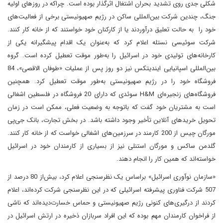
شکلی جدی روی تشدید بحران اشتغال اثرگذار بوده است. چراکه در روزهای اولیه
جنگ، چندین شرکت بین‌المللی ساکن در رژیم صهیونیستی برخی از فعالیت‌های
خود را به حالت تعلیق درآوردند یا از کارکنان خود خواستند که از خانه کار کنند.
شرکت سوئیسی نستله اعلام کرد که به‌عنوان یک اقدام پیشگیرانه یکی از
کارخانه‌های تولیدی خود در اسرائیل را به‌طور موقت تعطیل کرده است. گروه
بین‌المللی اسپانیایی ایندیتکس نیز دو روز پس از عملیات «طوفان الاقصی»، 84
فروشگاه خود را در رژیم صهیونیستی به‌طور موقت تعطیل کرد. همچنین
فروشگاه‌های زنجیره‌ای H&M سوئدی که دارای 20 فروشگاه در فلسطین اشغالی
است به مشتریان خود گفت که باتوجه به وضعیت فعلی، ممکن است در زمان
تحویل خریدهای آنلاین تأخیر وجود داشته باشد. در بخش تجارت، بانک جی‌پی
مورگان چیس از 200 کارمند در سرزمین‌های اشغالی خواست که از خانه کار کنند.
گلدمن ساکس و مورگان استنلی نیز از بسیاری از کارمندان خود در اسرائیل
خواسته‌اند که همین کار را انجام دهند.
«سازمان نوآوری اسرائیل» براساس یک نظرسنجی اعلام کرد، بیش‌از 80 درصد از
507 شرکت‌ فناوری پیشرفته اسرائیلی که در این نظرسنجی شرکت کرده‌اند، اعلام
کردند از درگیری‌های کنونی رژیم صهیونیستی و حماس خسارت‌دیده‌اند که ناشی
از فراخوان کارمندان مهم بوده که این افراد سربازان ذخیره در ارتش اسرائیل در