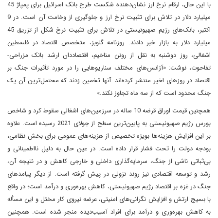
با این حال، ارقام نرخ ارز نشان‌دهنده شکست طرح بانک اسرائیل برای پمپاژ 45
میلیارد دلار در تلاش برای تثبیت نرخ ارز و جلوگیری از وخامت آن است. در 9
اکتبر، بانک‌های رژیم صهیونیستی در تلاش برای تثبیت نرخ شکل از تزریق 45
میلیارد دلار به بازار خبر دادند. روزنامه گلوبز، متخصص اقتصاد در فلسطین
اشغالی، روز دوشنبه به نقل از رونن مناخیم، اقتصاددان ارشد بانک مزراحی-
تفاحوت، نوشت: «آژانس‌های مختلف سناریو‌هایی را در مورد تأثیرات جنگ بر
اقتصاد در روز‌های اخیر منتشر کرده‌اند. آنها تخمین زدند که محتمل‌ترین آن یک
جنگ محدود است که از سه ماه تجاوز نکند.»
همچنین قیمت اوراق قرضه 10 ساله در سرزمین‌های اشغالی سقوط کرد و شاخص
بورس رژیم صهیونیستی به پایین‌ترین سطح از جولای 2021 رسیده است. علاوه
بر این افزایش هزینه‌ها بویژه تخصیص از هزینه‌های عمومی برای بخش نظامی،
بودجه دولت را تحت فشار قرار داده است. در عین حال به دلیل نااطمینانی و
بی‌ثباتی ناشی از جنگ، سرمایه‌گذاری ‌داخلی و خارجی کاهش و در نتیجه آن،
رشد و توسعه اقتصادی نیز روند نزولی در پیش گرفته است. از دیگر پیامدهای
جنگ در غزه بر اقتصاد رژیم صهیونیستی، کاهش بهره‌وری و درآمد است؛ در واقع
با بسیج ارتش و افزایش نگرانی‌های امنیتی، عرضه نیروی کار مختل و این مسأله
به کاهش بهره‌وری و درآمد برای افراد آسیب‌دیده منجر شده است. همچنین