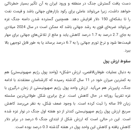
دست یافت گسترش جنگ در منطقه و ورود ایران به آن تأثیر بسیار خطرناکی
خواهد داشت، زیرا می‌تواند عاملی برای رکود بازارهای جهانی باشد و قیمت نفت
را تا بشکه‌ای 150 دلار افزایش دهد. همچنین گسترده شدن دامنه جنگ غزه
می‌تواند ضربه‌ای قوی به رشد جهانی باشد که ممکن است در سال 2024 میلادی
به جای 2.7 درصد به 1.7 درصد کاهش یابد و مانع از تلاش‌های جهانی برای مهار
قیمت‌ها شود و نرخ تورم جهانی را به 6.7 درصد برساند یا به طور قابل توجهی بالا
ببرد.
سقوط ارزش پول
به دنبال عملیات طوفان‌الاقصی، ارزش «شِکل» (واحد پول رژیم صهیونیستی) هم
به کمترین میزان خود در 11 سال گذشته رسیده که کارشناسان معتقدند با ادامه
جنگ، پایین‌تر هم می‌آید. ارزش واحد پول رژیم صهیونیستی از زمان درگیری با
غزه تقریباً روزانه در حال کاهش است. نرخ برابری شکل طولانی‌ترین سلسله
زیان 39 ساله را ثبت کرده است. با وجود ضعف شِکل، به نظر می‌رسد کاهش
سریع ارزش پول رژیم صهیونیستی کندتر از دو هفته اول جنگ در نوار غزه شده
است. این در حالی است که ارزش شکل از ابتدای جنگ 6 درصد در برابر دلار
کاهش یافته و کاهش این واحد پول در هفته گذشته 0.3 درصد بوده است.