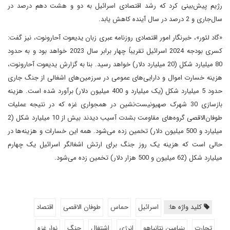
رژیم پیش‌بینی کرد که رشد اقتصادی اسرائیل به دو و هشت دهم درصد در
سال‌جاری و 2 درصد در سال آینده کاهش یابد.
«گاد لئور»، خبرنگار امور اقتصادی روزنامه عبری زبان یدیعوت آحارونوت، نیز گفت:
کسری بودجه 2024 اسرائیل تقریباً چهار برابر سال 2023 خواهد بود و به حدود
80 میلیارد شکل (20 میلیارد دلار) خواهد رسید. بنا به گزارش یدیعوت آحارونوت،
هزینه خسارت اموال و دارایی‌های عمومی در سرزمین‌های اشغالی از جنگ جاری
حدود 5 میلیارد شکل (یک میلیارد و 400 میلیون دلار) برآورد شده است. هزینه
باز‌سازی 30 شهرک صهیونیست‌نشین در همجواری غزه که در نتیجه عملیات
طوفان‌الاقصی گروه‌های مقاومت بشدت آسیب دیدند بیش از 10 میلیارد شکل (2
میلیارد و 500 میلیون دلار) تخمین زده می‌شود. همه این خسارات و هزینه‌ها در
حالی است که هزینه یک روز جنگ برای ارتش اشغالگر اسرائیل یک چهارم
میلیارد شکل (62 میلیون و 500 هزار دلار) تخمین زده می‌شود.
کلید واژه ها:
اسرائیل
حماس
طوفان الاقصی
اقتصاد
تجارت
بنیامین نتانیاهو
انرژی
اشتغال
جنگ
نوار غزه