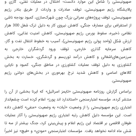
صهیونیستی را شامل این موارد دانست؛ اختلال در عملیات نفتی، گازی و
پالایشگاه رژیم صهیونیستی، توقف صادرات و واردات از طریق بنادر رژیم
صهیونیستی، توقف پروژه‌های عمرانی بزرگ چون شهرک‌سازی، کمبود بودجه ناشی
از استقراض برای مصارف جنگی، کاهش نیروی کار به دلیل ترک شغل 300 هزار
نظامی ذخیره، سقوط بورس رژیم صهیونیستی، کاهش امنیت غذایی، کاهش
ارزش شِکِل (واحد پولی رژیم صهیونیستی)، آسیب به خطوط انتقال نفت و گاز،
کاهش سرمایه گذاری خارجی، توقف ورود گردشگران خارجی به
سرزمین‌های‌اشغالی و کاهش درآمد توریسم و گردشگری، خسارت به بخش
کشاورزی به دلیل توقف عملیات کشاورزی در مناطق جنگی، کمبود و نایابی
کالاهای اساسی و کاهش شدید نرخ بهره‌وری در بخش‌های دولتی رژیم
صهیونیستی.
براساس گزارش روزنامه صهیونیستی «تایمز اسرائیل» که ایرنا بخشی از آن را
منتشر کرده، مؤسسه اعتبارسنجی «استاندارد اند پورز» اعلام کرده است‏ چشم‌انداز
اعتباری رژیم صهیونیستی را از وضعیت «ثبات» به وضعیت «منفی» کاهش داده
است. این مؤسسه دلیل کاهش رتبه اعتباری رژیم صهیونیستی را آثار عملیات
طوفان الاقصی بر اقتصاد این رژیم اعلام و پیش‌بینی کرد، جنگ بیشتر از سه تا
شش ماه ادامه نخواهد یافت. مؤسسات اعتبارسنجی «مودی» و «فیچ» نیز اخیراً