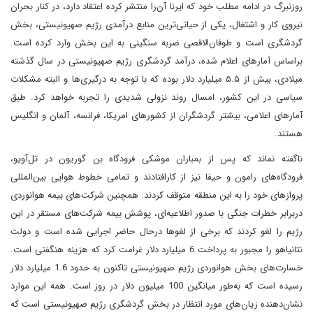
روزنبرگ در ادامه مطلب خود که ایرنا آن‌را منتشر کرده اعتقاد دارد، در کنار بحران
نیروی کار و اشتغال، یکی از حیاتی‌ترین منابع درآمدی رژیم صهیونیستی، بخش
گردشگری است و طوفان‌الاقصی ضربه سنگینی به این بخش وارد کرده است.
براساس آمارهای اعلام شده، درآمد گردشگری رژیم صهیونیستی در سال گذشته
میلادی، بیش از ۵.۵ میلیارد دلار بوده که با توجه به درگیری‌ها و البته مشکلات
سیاسی در این کشور، امسال روند نزولی شدیدی را تجربه خواهد کرد. طبق
آمارهای اعلامی، بیشتر گردشگران از کشورهای امریکا، فرانسه، آلمان و انگلیس
هستند.
ناگفته نماند که پس از بمباران موشکی فرودگاه بن گوریون در تل‌آویو،
فرودگاه‌های رامون و حیفا نیز از کارافتادند و تمامی خطوط هوایی بین‌المللی
پروازهای خود را به این منطقه متوقف کردند. همچنین شرکت‌های بیمه هوانوردی
دربرابر خطرات جنگی با صدور اطلاعیه‌ای، پوشش بیمه شرکت‌های مستقر در این
رژیم را لغو کردند که برخی از لغو‌ها درحال حاضر اجرایی شده است و دولت
نتانیاهو را مجبور به پرداخت 6 میلیارد دلار غرامت کرد که هزینه هنگفتی است.
خسارت‌های بخش هوانوردی رژیم صهیونیستی تاکنون به حدود 1.6 میلیارد دلار
رسیده است که به‌طور میانگین 100 میلیون دلار در روز است. همه این موارد
نشان‌دهنده زیان‌های مورد انتظار در بخش گردشگری رژیم صهیونیستی است که