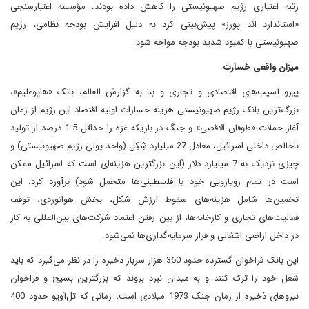
رتبه اعتباری رژیم صهیونیستی را کاهش داده بودند. مؤسسه اعتبارسنجی
«استاندارد اند پورز» پیش‌بینی کرد به دلیل افزایش بودجه نظامی، رژیم
صهیونیستی با کمبود شدید بودجه مواجه شود.
میزان واقعی خسارت
پیرو آسیب‌های اقتصادی و تجاری و بنا به گزارش العالم، بانک «هاپوعلیم»،
بزرگ‌ترین بانک رژیم صهیونیستی هزینه خسارات اولیه اقتصاد این رژیم از زمان
آغاز حملات «طوفان الاقصی» و جنگ در باریکه غزه را حداقل 1.5 درصد از تولید
ناخالص داخلی اسرائیل، معادل 27 میلیارد شِکِل (واحد پولی رژیم صهیونیستی) و
چیزی نزدیک به 7 میلیارد دلار (این بزرگترین هزینه‌ای است که اسرائیل ممکن
است در تمام رویارویی خود با فلسطینی‌ها متحمل شود) برآورد کرد. این
تخمین‌ها شامل هزینه‌های سقوط ارزش شِکِل، بخش هوانوردی، توقف
فعالیت‌های تجاری و کارخانه‌ها، از بین رفتن اعتماد شرکت‌های بین‌المللی به کار
در داخل اراضی اشغالی و فرار سرمایه‌گذاری‌ها نمی‌شود.
این بانک فراخوان گسترده حدود 360 هزار سرباز ذخیره را در نظر می‌گیرد که باید
شغل خود را ترک کنند و به میدان نبرد بروند که بزرگترین بسیج و فراخوان
نیروهای ذخیره از زمان جنگ 1973 میلادی است، زمانی که تل‌آویو حدود 400