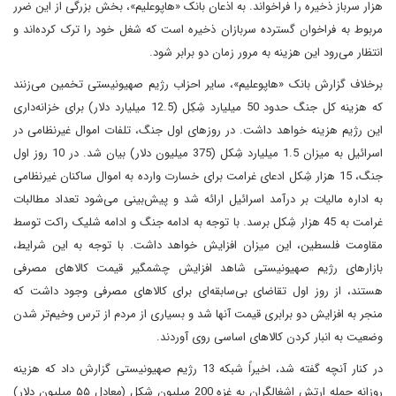
هزار سرباز ذخیره را فراخواند. به اذعان بانک «هاپوعلیم»، بخش بزرگی از این ضرر
مربوط به فراخوان گسترده سربازان ذخیره است که شغل خود را ترک کرده‌اند و
انتظار می‌رود این هزینه به مرور زمان دو برابر شود.
برخلاف گزارش بانک «هاپوعلیم»، سایر احزاب رژیم صهیونیستی تخمین می‌زنند
که هزینه کل جنگ حدود 50 میلیارد شِکِل (12.5 میلیارد دلار) برای خزانه‌داری
این رژیم هزینه خواهد داشت. در روزهای اول جنگ، تلفات اموال غیرنظامی در
اسرائیل به میزان 1.5 میلیارد شِکل (375 میلیون دلار) بیان شد. در 10 روز اول
جنگ، 15 هزار شِکل ادعای غرامت برای خسارت وارده به اموال ساکنان غیرنظامی
به اداره مالیات بر درآمد اسرائیل ارائه شد و پیش‌بینی می‌شود تعداد مطالبات
غرامت به 45 هزار شِکل برسد. با توجه به ادامه جنگ و ادامه شلیک راکت توسط
مقاومت فلسطین، این میزان افزایش خواهد داشت. با توجه به این شرایط،
بازارهای رژیم صهیونیستی شاهد افزایش چشمگیر قیمت کالاهای مصرفی
هستند، از روز اول تقاضای بی‌سابقه‌ای برای کالاهای مصرفی وجود داشت که
منجر به افزایش دو برابری قیمت آنها شد و بسیاری از مردم از ترس وخیم‌تر شدن
وضعیت به انبار کردن کالاهای اساسی روی آوردند.
در کنار آنچه گفته شد، اخیراً شبکه 13 رژیم صهیونیستی گزارش داد که هزینه
روزانه حمله ارتش اشغالگران به غزه 200 میلیون شِکِل (معادل ۵۵ میلیون دلار)