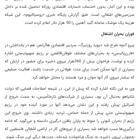
بوده و این آمار، بدون احتساب خسارات اقتصادی روزانه تحمیل شده بر داخل
سرزمین‌های اشغالی است. طبق گزارش پایگاه خبری «روسیاالیوم»، این شبکه
هزینه یک موشک سامانه گنبد آهنین را 50 هزار دلار اعلام کرده است.
فوران بحران اشتغال
پیرو آنچه طرح شد دیوید روزنبرگ، سردبیر اقتصادی هاآرتص هم در یادداشتی در
«فارن‌پالیسی» به بحران‌های مختلف طوفان‌الاقصی بر رژیم صهیونیستی اشاره
کرده و نوشت‏، فراخوان بیش از 360هزار نیروی ذخیره برای حضور در ارتش که
بسیاری از آنها ممکن است برای مدت طولانی در خدمت باشند، فعالیت صنایعی
که بیشتر نیروی کار آنها جوان و مرد هستند را مختل خواهد کرد.
وی به این نکته اشاره کرده که پیش از این، در نتیجه اصلاحات قضایی که دولت
نتانیاهو به‌دنبال آن بود، بسیاری از شرکت‌های تازه‌تأسیس، به سمت خروج از
اسرائیل پیش رفتند و این نشان می‌دهد آنها در مورد آینده خود در رژیم
صهیونیستی حتی پیش از حمله حماس، تردید زیادی داشتند. وی خروج این
رژیم از بحران کنونی را منوط به پایان یافتن درگیری دانسته و می‌گوید که ادامه
درگیری‌ها سبب خواهد شد بسیاری از نیروهای کار در اراضی اشغالی فلسطین که
به‌عنوان نیروی ذخیره، به جنگ فراخوانده شده‌اند، مدت‌ها درگیر این جنگ شوند.