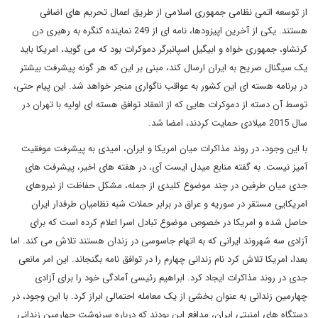
از توسعه اتمی نظامی جمهوری اسلامی از طریق اعمال تحریم های اضافی
هستند. یکی از آخرین اپیزودها، نامه ای از 249 نماینده کنگره به رهبری دن
کرنشاو، جمهوری خواه و ابیگیل اسپانبرگر دموکرات بود که می گوید، امریکا باید
یک سیگنال صریح به ایران ارسال کند، مبنی بر این که هر گونه پیشرفت بیشتر
در برنامه هسته ای این کشور به عواقب ناگواری منجر خواهد شد. این پیام حتی،
توسط آن دسته از دموکرات هایی که از انعقاد توافق هسته ای اولیه با تهران در
سال 2015 میلادی حمایت کردند، امضا شد.
با این وجود، در روند مذاکرات میان امریکا و ایران، امیدی به پیشرفت موفقیت
آمیز نیست. به گفته منابع میدل ایست آی، در هفته های اخیر، پیشرفت های
جدی میان طرفین در چند موضوع کلیدی از جمله، مشکل حفاظت از نیروهای
امریکایی مستقر در سوریه و عراق در برابر حملات شبه نظامیان طرفدار ایران
حاصل شده و امریکا در خصوص موضوع تبادل اسرا اعلام کرده است که برای
آزادی سه شهروند ایرانی که به اتهام جاسوسی در زندان هستند تلاش می کند. اما
بعدا، امریکا تلاش کرد نام زندانی چهارم را در توافق نامه بگنجاند. این امر مانعی
جدی در روند مذاکرات ایجاد کرد. ابراهیم رئیسی آمادگی خود را برای آزادی
چهارمین زندانی به عنوان بخشی از یک معامله احتمالی ابراز کرد. با این وجود، در
دستگاه های امنیتی ایران، مدافع این بودند که درباره سرنوشت چهارمین زندانی