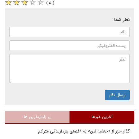
( ۵ )
نظر شما :
ارسال نظر
آخرین خبرها
پر بازدیدترین ها
گذار خزر از «حاشیه امن» به «فضای بازدارندگی متراکم