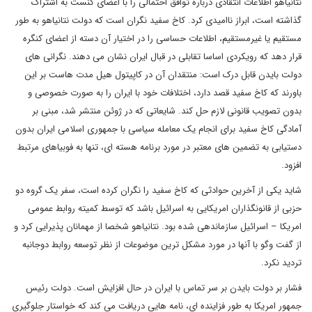
نتانیاهو اطلاعات انتقادی درباره توافق احتمالی را با اعضای کنست به اشتراک
گذاشته است، ابراز ناامیدی کرد. کاخ سفید نگران است که دولت نتانیاهو به طور
مستقیم یا غیرمستقیم، اطلاعات حساسی را در اختیار آن دسته از اعضای کنگره
قرار دهد که رویکردی اساسا تقابلی در قبال ایران نشان می دهند. نگرانی های
دولت بایدن قابل درک است: منتقدان آن در کاپیتول هیل مدت هاست بر این
باورند که کاخ سفید قصد دارد، اختلافات خود با ایران را به صورت خصوصی و
بدون تصویب قانونی لازم حل کند. شایعاتی که در ژوئن منتشر شد، مبنی بر
آمادگی کاخ سفید برای انجام یک معامله سیاسی با جمهوری اسلامی ایران بدون
دستیابی به تضمین های معتبر در مورد برنامه هسته ای، تنها به فوبیاهای مرتبط
افزود.
شاید یکی از آخرین حوادثی که کاخ سفید را نگران کرده است، سفر یک گروه دو
حزبی از قانونگذاران امریکایی به اسرائیل باشد که توسط کمیته روابط عمومی
امریکا – اسرائیل سازماندهی شده بود. نتانیاهو شخصا از مهمانان پذیرایی کرد و
از گفت وگو با آنها در مورد مشکل ترین موضوعات از نظر توسعه روابط دوجانبه
تردید نکرد.
فشار بر دولت بایدن بر سر تماس با ایران در حال افزایش است. دولت رئیس
جمهور امریکا به طور فزاینده ای، نامه هایی دریافت می کند که خواستار جلوگیری