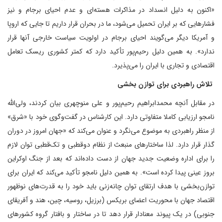
«اکنون به دلیل انسداد در مذاکرات هسته‌ای و عدم احیای برجام و نیز
فشارهایی که بر ایران تحمیل می‌شود، ما در بحران قرار داریم تا جایی که اروپا
و آمریکا دیگر می‌گویند احیای برجام در اولویت سیاست خارجی آنها قرار
ندارد». به همین دلیل رحیم‌پور تأکید دارد که کمتر کشوری ریسک تعامل
اقتصادی و تجاری با ایران را می‌پذیرد.
تلاش راهبردی برای توازن بخشی
در مقابل آنچه محمدابراهیم رحیم‌پور و علی منوچهری بیان کردند، ولی‌الله
نامجو ارزیابی کاملا متفاوتی دارد. این کارشناس در گفت‌وگوی خود با «شرق»
از منظر راهبردی به موضوع می‌نگرد و عنوان می‌کند که «جهان امروز در دوران
گذار قرار دارد. لذا ساختارهای منبعث از نظام دوقطبی و تک‌قطبی توان لازم
را برای اداره وضعیت جدید جهان از دست داده‌اند که بعد از جنگ اوکراین
بروز عینی پیدا کرده است». به همین دلیل نامجو تأکید می‌کند که ایران برای
توازن‌بخشی با هدف ارتقای توان چانه‌زنی باید خود را به قدرت‌های نوظهور
اقتصاد جهان با محوریت اعضای بریکس (برزیل، روسیه، چین، هند و آفریقای
جنوبی) در یک پیوند معنادار قرار دهد تا در ساختار و بافتار گروه کشورهای