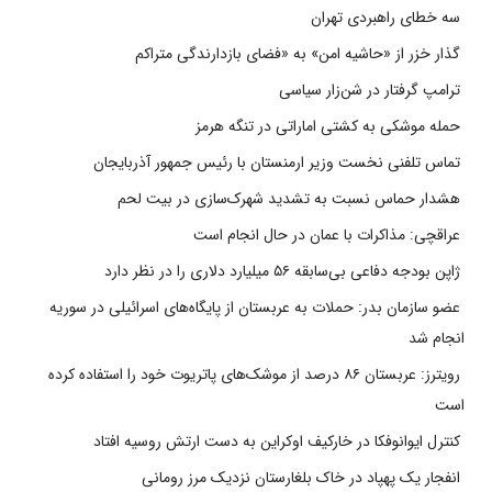
سه خطای راهبردی تهران
گذار خزر از «حاشیه امن» به «فضای بازدارندگی متراکم
ترامپ گرفتار در شن‌زار سیاسی
حمله موشکی به کشتی اماراتی در تنگه هرمز
تماس تلفنی نخست وزیر ارمنستان با رئیس جمهور آذربایجان
هشدار حماس نسبت به تشدید شهرک‌سازی در بیت‌ لحم
عراقچی: مذاکرات با عمان در حال انجام است
ژاپن بودجه دفاعی بی‌سابقه ۵۶ میلیارد دلاری را در نظر دارد
عضو سازمان بدر: حملات به عربستان از پایگاه‌های اسرائیلی در سوریه
انجام شد
رویترز: عربستان ۸۶ درصد از موشک‌های پاتریوت خود را استفاده کرده
است
کنترل ایوانوفکا در خارکیف اوکراین به دست ارتش روسیه افتاد
انفجار یک پهپاد در خاک بلغارستان نزدیک مرز رومانی