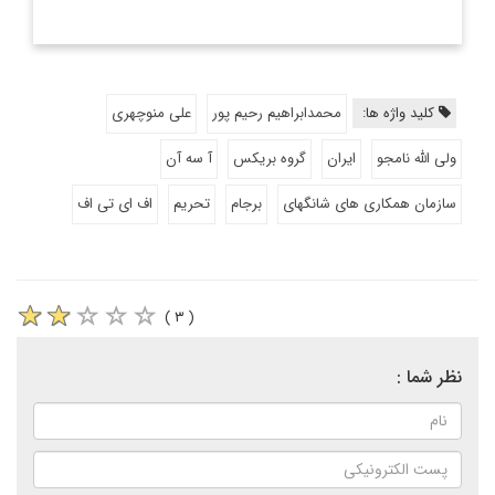
کلید واژه ها:
محمدابراهیم رحیم پور
علی منوچهری
ولی الله نامجو
ایران
گروه بریکس
آ سه آن
سازمان همکاری های شانگهای
برجام
تحریم
اف ای تی اف
( ۳ )
نظر شما :