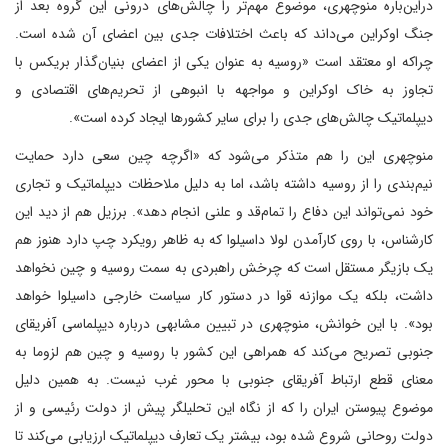
دراین‌باره منوچهری، موضوع مهم‌‌تر را چالش‌های درونی این گروه بعد از
جنگ اوکراین می‌داند که باعث اختلافات جدی بین اعضای آن شده است.
چراکه او معتقد است «روسیه به عنوان یکی از اعضای بنیان‌گذار بریکس با
تجاوز به خاک اوکراین و مواجهه با انبوهی از تحریم‌های اقتصادی و
دیپلماتیک چالش‌های جدی را برای سایر کشورها ایجاد کرده است».
منوچهری این را هم متذکر می‌شود که «اگرچه چین سعی دارد حمایت
نیم‌بندی را از روسیه داشته باشد، اما به دلیل ملاحظات دیپلماتیک و تجاری
خود نمی‌تواند این دفاع را تمام‌قد و علنی انجام دهد». برزیل هم از دید این
کارشناس، با روی کارآمدن لولا داسیلوا که به ظاهر رویکرد چپ دارد هنوز هم
یک بازیگر مستقل است که چرخش راهبردی به سمت روسیه و چین نخواهد
داشت، بلکه یک موازنه قوا در دستور کار سیاست خارجی داسیلوا خواهد
بود». با این خوانش، منوچهری در تبیین مشابهی درباره دیپلماسی آفریقای
جنوبی تصریح می‌کند که همراهی این کشور با روسیه و چین هم لزوما به
معنای قطع ارتباط آفریقای جنوبی با محور غرب نیست. به همین دلیل
موضوع پیوستن ایران را که از نگاه این تحلیلگر پیش از دولت رئیسی و از
دولت روحانی شروع شده بود، بیشتر یک تعارف دیپلماتیک ارزیابی می‌کند تا