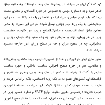
کرد که «اگر ایران می‌خواهد در پیمان‌ها، سازمان‌ها و توافقات چندجانبه موفق
ظاهر شود و به دستاورد مهمی به‌خصوص در حوزه اقتصادی و تجاری دست
پیدا کند باید توان سیاسی، دیپلماتیک و اقتصادی را دائم ارتقا دهد و در این
ارتقابخشی به یک وزنه مهم جهانی تبدیل شود». در غیر این صورت به اذعان
معاون سابق آسیا، اقیانوسیه و مشترک‌المنافع وزارت امور خارجه، «عضویت
ایران در هر پیمان، نهاد و سازمانی تنها به یک سفر، چند دیدار، رایزنی و
سخنرانی، چه در سطح سران و چه در سطح وزرای امور خارجه محدود
خواهد شد».
سفیر سابق ایران در اتریش و هند از «ضرورت ترسیم روند منطقی، واقع‌بینانه
و عقلانی، هم در حوزه سطح اجرائی سیاست داخلی و حوزه سیاست
خارجی» گفت تا به‌واسطه حضور در سازمان‌ها و پیمان‌های منطقه‌ای و
فرامنطقه‌ای، کشورهای عضو نه در یک رویه احساسی، بلکه براساس هزینه و
فایده به سمت سرمایه‌گذاری مشتاق شوند. این دیپلمات باسابقه کشورمان
درباره تعلل‌ها درخصوص تعیین تکلیف لوایح FATF و تداوم حضور ایران در
لیست سیاست این گروه مالی به «شرق» گفت که «دنیا منتظر هیچ کشوری
نمی‌ماند که بخواهد در داخل مرزهای خود چه تصمیمی بگیرد».