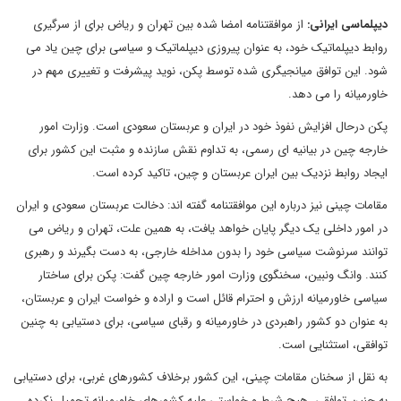
دیپلماسی ایرانی:
از موافقتنامه امضا شده بین تهران و ریاض برای از سرگیری
روابط دیپلماتیک خود، به عنوان پیروزی دیپلماتیک و سیاسی برای چین یاد می
شود. این توافق میانجیگری شده توسط پکن، نوید پیشرفت و تغییری مهم در
خاورمیانه را می دهد.
پکن درحال افزایش نفوذ خود در ایران و عربستان سعودی است. وزارت امور
خارجه چین در بیانیه ای رسمی، به تداوم نقش سازنده و مثبت این کشور برای
ایجاد روابط نزدیک بین ایران عربستان و چین، تاکید کرده است.
مقامات چینی نیز درباره این موافقتنامه گفته اند: دخالت عربستان سعودی و ایران
در امور داخلی یک دیگر پایان خواهد یافت، به همین علت، تهران و ریاض می
توانند سرنوشت سیاسی خود را بدون مداخله خارجی، به دست بگیرند و رهبری
کنند. وانگ ونبین، سخنگوی وزارت امور خارجه چین گفت: پکن برای ساختار
سیاسی خاورمیانه ارزش و احترام قائل است و اراده و خواست ایران و عربستان،
به عنوان دو کشور راهبردی در خاورمیانه و رقبای سیاسی، برای دستیابی به چنین
توافقی، استثنایی است.
به نقل از سخنان مقامات چینی، این کشور برخلاف کشورهای غربی، برای دستیابی
به چنین توافقی، هیچ شرط و خواستی علیه کشورهای خاورمیانه تحمیل نکرده