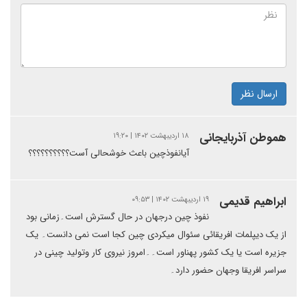
ارسال نظر
هموطن آذربایجانی
۱۸ اردیبهشت ۱۴۰۲ | ۱۹:۲۰
آیانفوذچین باعث خوشحالی آست؟؟؟؟؟؟؟؟؟؟
ابراهیم قدیمی
۱۹ اردیبهشت ۱۴۰۲ | ۰۹:۵۳
نفوذ چین درجهان در حال گسترش است۔زمانی بود
از یک دیپلمات افریقائی سئوال میکردی چین کجا است نمی دانست۔ یک
جزیره است یا یک کشور پهناور است۔۔امروز نیروی کار وتولید چینی در
سراسر افریقا وجهان حضور دارد۔