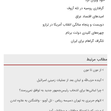
خود ویران کرد
گرفتاری روسیه در تله آزوف
امیدهای اقتصاد عراق
دویست و پنجاه سالگی انقلاب آمریکا در ترازو
چهره‌های کلیدی دولت برنام
تلگراف گراهام برای ایران
مطالب مرتبط
از عون تا عون
آینده حزب‌الله و لبنان بعد از عملیات زمینی اسرائیل
چرا لبنانی‌ها برای انتخاب رئیس‌جمهور جدید به توافق نمی‌رسند؟
اتهام حریری به تهران دسیسه ریاض - تل آویو - واشنگتن به علاوه لندن
مردی که با اجماع موافقان و مخالفان آمد