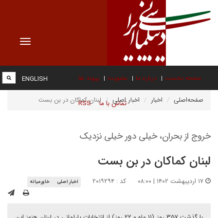
Toggle
vigation
صفحه نخست
درباره ما
عضویت
پیوند ها
ENGLISH
صفحه‌اصلی
اخبار
اخبار اصلی
لبنان کماکان در بن بست
تماس با ما
RSS
خروج از بحران، خیلی دور خیلی نزدیک
لبنان کماکان در بن بست
۱۷ اردیبهشت ۱۴۰۲ | ۰۸:۰۰
کد : ۲۰۱۹۲۹۴
اخبار اصلی
خاورمیانه
با گذشت ۳۵۷ روز (۱۱ ماه و ۲۲ روز) از انتخابات پارلمانی در لبنان هنوز این