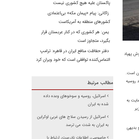
پاکستان علیه هیچ کشوری نیست
زاکانی: پیام «پیمان مکه» بی‌اعتمادی
کشورهای منطقه به آمریکاست
یمن: هر کشوری که در کنار عربستان قرار
بگیرد، متجاوز است
دفتر حفاظت منافع ایران در قاهره: ترامپ
وش پهپاد
التماس‌کننده توافقی است که خود ویران کرد
ان است.
د روسیه
مطالب مرتبط
اسرائیل، روسیه و سوخوهای وعده داده
ایت به
شده به ایران
یر
اسرائیل از رسیدن سلاح های غربی اوکراین
به ایران به شدت می ترسد
 بدیهی
جاسوسی، اطلاعات نادرست، ارتباط با