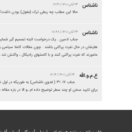
ناشناس
۲۳ آبان ۱۴۰۱ | ۱۷:۳۱
حالا این مطلب چه ربطی ترک (مغول) بودن داشت؟؟
ناشناس
۲۳ آبان ۱۴۰۱ | ۱۸:۴۸
جناب ادمین . یک درخواست البته تصمیم گیر شمایید . 
هایشان در حال نفرت پراکنی باشند . چون مقالات کاملا سیاسی و 
مامورند که نفرت پراکنی کنند و با کامنتهای رادیکال ، واکنش تند
ع.م.و.الله
۲۴ آبان ۱۴۰۱ | ۰۲:۱۴
جناب ۱۷: ۳۱ ( فدوی ناشناس) به طوریکه 
برای تایید سخن او چند سطر توضیح داده ام ،و الا در باره مقا
خاورمیانه
پرونده هسته ای
اروپا
آمریکا
آسیا و آفریق