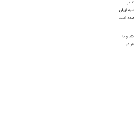
 بر
یه ایران
رصدد است
د و یا
ر دو