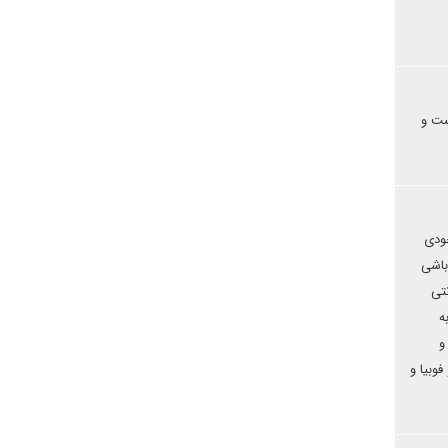
ست و
خودی
باشی
تی
ه
و
وبیا و