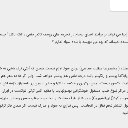
"زیرا می تواند بر فرآیند احیای برجام در تحریم های روسیه تاثیر منفی داشته باشد" چی
سنده نمیداند که چه می نویسد یا بنده سواد ندارم ؟
۱۴. اساسا برای نویسنده ( مخصوصا مطلب سیاسی) بودن سواد لازم نیست،همین که آنتی ترک باشی به 
وپاپاگدا بیشتر و رنگینتر باشد درجه علمی هم بیشتر خواهد شد،. ولی اگر علامه دهر هم 
برایت متصور نیست،. پس بهترین راه کسب دکترا و سایر عناوین پر طمطراق لازمه اش ان
راکز تنوع طلب مشغول خوشگزانی بود،ونهایت با عقاید آنتی ترکی توانست در ایران ب
اسیس کرد(( ایرانشهری)) و بارها از طرف مقامات و مخصوصا جناب حسن روحانی جایزه 
غول انتشار تخم نفاق در آنجاست. پس نیازی به سواد و مدرک نیست اگر همان فکر ترکو ف
ود.