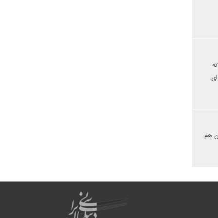
نه
ای
من هم