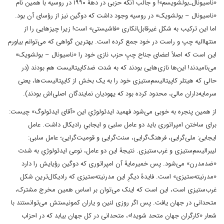
«ناسیونال‌‌ـ‌بولشویسم»! و جالب آنکه حزبی در دهۀ ۱۹۹۰ در روسیه با همین نام
«ناسیونال – بولشویک» در روسیه وجود داشت که دوگین نیز از رؤسای آن بود.
اما این ترکیب به شکل غیرقابل‌انکاری «فاشیستی» است! زیرا چیزهایی را از
منتهاالیه چپ و راست در خود جمع کرده است. بهترین گواهی که می‌توانم بیاورم
این است که اصلاً اعضای جناح چپِ حزب نازی خود را «ناسیونال – بولشویک»
می‌نامیدند! این‌ها نازی‌هایی بودند که به شدت ضدکاپیتالیست هم بودند (در
حالی که هیتلر کاپیتالیسم‌ستیزی خود را به یک بخش از کایپتالیست‌ها، یعنی
سرمایه‌داران مالی، محدود کرده بود که یهودیان نمایندگان اصلی‌اش بودند).
از همین پنجره به خوبی می‌شود فهمید ایدئولوژیِ این «آقای ایدئولوگ» چیست:
برای ساختن امپراتوری باید دو عامل سلبی و ایجابیِ رادیکال داشت. عامل
ایجابی: ملی‌گرایی، فرهنگ‌گرایی، سنت‌گرایی و قومیت‌گرایی؛ عامل سلبی:
لیبرالیسم‌ستیزی و غرب‌ستیزی. نتیجۀ این دو عامل، نوعی ایدئولوژیِ به شدت
«ضدمدرن» می‌شود. پس خمیرمایۀ آن امپراتوری که دوگین رؤیایش را دارد
«مدرنیته‌ستیزی» است. فایدۀ دیگرِ این مدرنیته‌ستیزی که رادیکال‌ترین شکل
غرب‌ستیزی است، این است که اینک می‌توان بر اساس همین مخرج مشترک،
متحدانی در جهان یافت. پس اگر روزی لنین و یاران کمونیستش می‌توانستند با
شعار «کارگران جهان متحد شوید!»، متحدانی در کل جهان بیابد که در احزاب