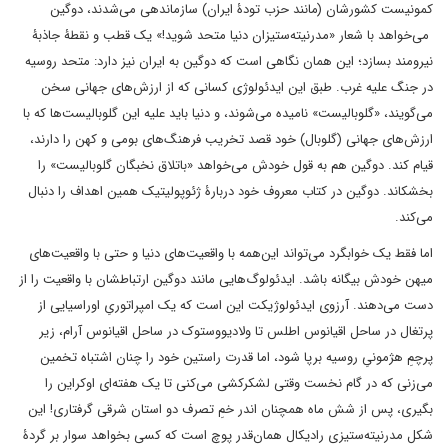
کمونیست کشورشان (مانند حزب تودۀ ایران) سازماندهی می‌شدند، دوگین
می‌خواهد با شعار «مدرنیته‌ستیزان دنیا متحد شوید!» یک قطب و نقطۀ جاذبۀ
نیرومند بسازد؛ این همان نگاهی است که دوگین به ایران نیز دارد: متحد روسیه
در جنگ علیه غرب. طبق این ایدئولوژی کسانی که از ارزش‌های جهانی سخن
می‌گویند، «گلوبالیست» نامیده می‌شوند، و دنیا باید علیه این گلوبالیست‌ها که با
ارزش‌های جهانی (گلوبال) خود قصد تخریب فرهنگ‌های بومی و کهن را دارند،
قیام کند. دوگین هم به قول خودش می‌خواهد «باتلاق نخبگان گلوبالیست» را
بخشکاند. دوگین در کتاب معروف خود دربارۀ ژئوپولیتیک همین اهداف را دنبال
می‌کند.
اما فقط یک خوابگرد می‌تواند این‌همه با واقعیت‌های دنیا و حتی با واقعیت‌های
میهن خودش بیگانه باشد. ایدئولوگ‌هایی مانند دوگین ارتباطشان با واقعیت را از
دست می‌دهند. آرزوی ایدئولوژیکت این است که یک امپراتوریِ اوراسیایی از
پرتغال در ساحل اقیانوس اطلس تا ولادیووستوک در ساحل اقیانوس آرام، زیر
پرچمِ هژمونیِ روسیه برپا شود، اما قدرت راستین خود را چنان اشتباه تخمین
می‌زنی که در گام نخست وقتی لشکرکشی می‌کنی تا یک هفته‌ای اوکراین را
بگیری، پس از شش ماه همچنان اندر خمِ تصرف دو استان شرقی گرفتاری! این
شکل مدرنیته‌ستیزی رادیکال همان‌قدر پوچ است که کسی بخواهد سوار بر گردۀ