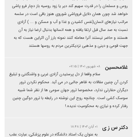
روس و مسلمان را در قدرت سهیم کند دیر یا زود روسیه باز دچار فرو پاشی
خواهد شد چون همان دلایل فروپاشی شوروی هنوز باقی است در سلسه
مراتب نیازهای انسان(نفس کشیدن و غذا و آب و مسکن و ... ) آزادی
نسبت به صد سال قبل ارتقا یافته و همه انسانها بدنبال ارضا نیاز به آن
هستند و حاضر نیستند آنرا معامله کنند نمونه بارز آن اکراین هست که به
جهت قومی و دینی و مذهبی نزدیکترین مردم به روسها هستند
غلامحسین
۰۸ شهریور ۱۴۰۱ | ۰۷:۱۵
سلام وافعا از دل پرستیدن آزادی غربی و واشنگتنی و تبلیغ
کردن آن چنین مقالات به ظاهر جالبی در می آید. محکوم نکردن ترور
دیگران حقارتی ندارد، مخصوصا ترور جهان سومی ها از نظر شما شبیه
سوسک کشی است. چنانچه روح این نوشته در رابطه با ترور دوگین چنین
رفتار کرده و نیازی به محکومیت ندیده.!
دکتر س ز ی
۰۱ آبان ۱۴۰۲ | ۱۸:۴۸
به عنوان یک استاد دانشگاه در علوم پزشکی، عبارت عقب