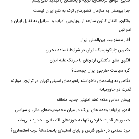
بقایی: توافق عربستان، ترکیه و پاکستان را تهدید نمی‌بینیم
چرا پیوستن به سازمان کشورهای ترک به نفع ایران نیست
واکاوی انتقال کانون منازعه از رویارویی اعراب و اسرائیل به تقابل ایران و
اسرائیل
آغاز مسئولیت بین‌المللی ایران
دکترین ژئواکونومیک ایران در شرایط تصاعد بحران
الگوی بقای تاکتیکی اردوغان با نیرنگ علیه ایران
گره سیاست خارجی ایران چیست؟
نگاهی به پیامدهای ناخواسته راهبردهای امنیتی تهران در ترازوی موازنه
قدرت در خاورمیانه
پیمان دفاعی مکه؛ نظم امنیتی جدید منطقه
اندی برنهام؛ وعده های بزرگ در میان محدودیت‌های مالی و سیاسی
حضور هر قدرت خارجی تنها به حوزه‌های اقتصادی محدود نمی‌ماند
نبرد تمدنی در خلیج فارس و پایان استیلای پانصدسالۀ غرب استعماری؟