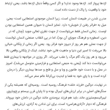
اژدها پرواز کند. اژدها وجود ندارد! و اگر کسی واقعاً دنبال اژدها باشد، یعنی ارتباط
خود با واقعیت را پاک از دست داده است.
مدرن شدن در طبیعت انسان است، زیرا انسان موجودی استعلایی است؛ یعنی
میل به «فراتر رفتن از خویش» دارد. تمایز انسان با حیوان همین استعلایی بودن
اوست. زمانی انسان فقط می‌توانست از جهت نظری تعالی جوید (چنان که در
دین، اسطوره و فرهنگ جویای آن بود)، اما در پی انقلاب صنعتی انسان توانست
از جهت عملی هم هر روز از دیروز خود فراتر رود. یعنی اگر زمانی از پلکانی خیالی
بالا می‌رفت تا اسیر این دنیا و ماهیت فانی خود نباشد، اینک از پلکانی واقعی بالا
می‌رود و هر روز یک گام مرگ را عقب می‌راند. اگر روزی در مواجهه با بیماری فقط
می‌توانست دعا کند (یعنی به منبعی استعلایی و فرازمینی متوسل می‌شد)، امروز
در عمل و با دست خود طاعون و وبا و سل و فلج و صدها بیماری دیگر را درمان
کرده است و با پای خود به فضا و ابدیتِ بی‌کرانۀ عالم سفر می‌کند.
در نهایت، دوگین «فرزند خلف» فرهنگ روسیه است. روسیه‌ای که همیشه یکی از
سنگرهای اصلی در برابر ارزش‌های لیبرال بوده و تا پایان قرن بیستم برج‌وباروی
لیبرالیسم‌ستیزی ماند، باید هم فرزند برومندی مانند دوگین در دامان خود بپرواند.
فرهنگی که دچار «آزادی‌هراسی» است، برای تن ندادن به آزادی، ارزش‌های