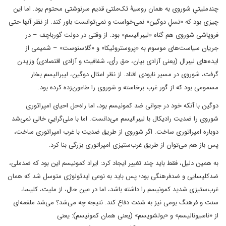
چندملیتیِ شوروی به همان روسیۀ تک‌ملتی قدیم سرنوشتی محتوم بود. اما این
چیزی بود که «نسلِ دوگین» نمی‌خواست و نمی‌توانست باور کند. از نظر آنها حتی
فروپاشی شوروی هم گناه «لیبرالیسم» بود. از وقتی در دولت گورباچف – در
جریان سیاست‌های موسوم به «پروستروئیکا» و «گلاسنوست» – شمیمی از
ایده‌های لیبرال (یعنی آزادی بیان، حق رأی، شفافیت و آزادی اقتصادی) وزیدن
گرفت، شوروی در مسیر نابودی افتاد. از نظر امثال دوگین، لیبرالیسم بخار
مسمومی بود که از گور غرب برخاسته و شوروی را طاعون‌زده کرده بود.
دوگین با آنکه خود در جوانی ضد کمونیسم بود، اما راه‌حل احیای امپراتوری
شوروی را ضدیت رادیکال با لیبرالیسم می‌دانست. اما با ملی‌گراییِ خالی نمی‌شد
دوباره امپراتوری ساخت. اگر شوروی از طریق ضدیت با غرب امپراتوری ساخت،
پس باز هم می‌توان از طریق غرب‌ستیزی امپراتوری بزرگی بنا کرد.
به همین دلیل، فقط باید چند تغییر ایجاد کرد: ایراد کمونیسم این بود که ضدملی،
ضدکلیسایی و ضدفرهنگی بود؛ پس باید به نوعی ایدئولوژی متوسل شد که همان
غرب‌ستیزی شدید کمونیسم را داشته باشد، اما در عین حال، از ملیت، کلیسا،
سنت و فرهنگ بومی نیز به شدت دفاع کند. نتیجه چه می‌شد؟ می‌شد ملغمه‌ای
از «ناسیونالیسم» و «بولشویسم» (یعنی همان کمونیسم): یعنی