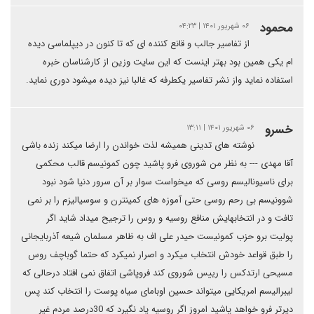
محمود
۰۶ شهریور ۱۴۰۱ | ۰۴:۲۳
از تفاسیر جالب و قانع کننده ای که تا کنون در دیپلماسی دیده
ام یکی همین بود بهتر اینست که این سایت وزین از کارشناسان خبره
استفاده نماید واز نشر تفاسیر یکطرفه که غالبا نیز دیده میشود دوری نماید.
خسرو
۰۶ شهریور ۱۴۰۱ | ۱۳:۱۱
نوشته های تدینی همیشه لذت خواندن را ارضا میکند زنده باشی
آقا مهدی --- به نظر من شوروی فرو پاشید چون کمونیسم قالب محکمی
برای ناسیونالیسم روسی که میخواست سوار بر آن سرور دنیا شود نبود
شوونیسم بی رحم روسی حتی آموزه های کمینترن و سوسیالیزم را بر نمی
تافت و در انتخابهایش منافع روسیه و روس را ترجیح میداد شاید اگر
پولیت برو حزب کمونیست حیدر علی اف به ظاهر مسلمان شیعه آذربایجانی
را طبق قواعد خودش انتخاب میکرد و اصرار نمیکرد که حتما گوباچف روس
مسیحی ارتدکس را رییس شوروی کند فروپاشی اتفاق نمی افتاد درحالی که
لیبرالیسم امریکایی میتواند حسین اوبامای سیاه پوست را انتخاب کند پس
دیرتر فرو خواهد پاشید امروز اگر روسیه یاد نگیرد که 30درصد مردم غیر