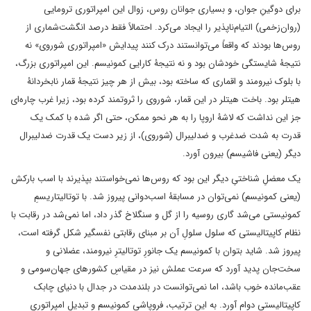
برای دوگینِ جوان، و بسیاری جوانان روس، زوال این امپراتوری ترومایی
(روان‌زخمی) التیام‌ناپذیر را ایجاد می‌کرد. احتمالاً فقط درصد انگشت‌شماری از
روس‌ها بودند که واقعاً می‌توانستند درک کنند پیدایش «امپراتوری شوروی» نه
نتیجۀ شایستگی خودشان بود و نه نتیجۀ کارایی کمونیسم. این امپراتوری بزرگ،
با بلوک نیرومند و اقماری که ساخته بود، بیش از هر چیز نتیجۀ قمار نابخردانۀ
هیتلر بود. باخت هیتلر در این قمار، شوروی را ثروتمند کرده بود، زیرا غرب چاره‌ای
جز این نداشت که لاشۀ اروپا را به هر نحو ممکن، حتی اگر شده با کمک یک
قدرت به شدت ضدغرب و ضدلیبرال (شوروی)، از زیر دست یک قدرت ضدلیبرال
دیگر (یعنی فاشیسم) بیرون آورد.
یک معضلِ شناختیِ دیگر این بود که روس‌ها نمی‌خواستند بپذیرند با اسب بارکش
(یعنی کمونیسم) نمی‌توان در مسابقۀ اسب‌دوانی پیروز شد. با توتالیتاریسمِ
کمونیستی می‌شد گاری روسیه را از گل و سنگلاخ گذر داد، اما نمی‌شد در رقابت با
نظام کاپیتالیستی که سلول ‌سلولِ آن بر مبنای رقابتی نفسگیر شکل گرفته است،
پیروز شد. شاید بتوان با کمونیسم یک جانورِ توتالیترِ نیرومند، عضلانی و
سخت‌جان پدید آورد که سرعت عملش نیز در مقیاسِ کشورهای جهان‌سومی و
عقب‌مانده خوب باشد، اما نمی‌توانست در بلندمدت در جدال با دنیای چابک
کاپیتالیستی دوام آورد. به این ترتیب، فروپاشی کمونیسم و تبدیلِ امپراتوریِ