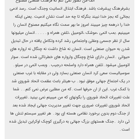
الف-من تصور نمی کنم که فرهنگ صنعتی مصنوع
بشرفرهنگ پیشرفت باشد۔فرهنگ ابتذال انسانیت وجنگ است۔رسد ادمی
بجائی که بجز خدا نبیند بنگرکه تا چه حد است نشان ادمیت۔یعنی اینکه
خدا را درهمه چیز میبیند امروز ما بهر سمت نگاه میکنیم مصنوع انسان را
میبینیم۔بمب اتمی ،موشک ،اتومبیل ،تلفن همراه و۔۔۔۔۔انسان میلیونها
سال از نظر جسمی وعقلی واجتماعی رشد کرده وتکامل یافته در حال تبدیل
شدن به حیوان صنعتی است۔انسان نه شاخ داشت نه چنگال نه ارواره های
حیوانی ۔انسان دارای شاخ وچنگال وارواره های خطرناکی شده است۔سوار
اتومبیل میشود۔تلفن همراه دارد واسلحه درجیب۔ وبمب اتمی در سیلو۔
سوسیالیست سعی کرد انسان صنعتی بسازد ولی در مقابله با غرب صنعتی
در یک اجتماع جهانی موفق نبود۔ ب-هیتلر باعث عظمت اتحاد شوروی شد
با کمک غرب۔این از ان حرفها است۔که من مطلبی عرض نمی کنم۔۔ شما
علت تغییرات اتحاد شوروی را بگونهای که من میبینم نمی بینید۔تغییرات
اتحاد شوروی تغییرات ضروری جهت تغییر مدیریت جهانی ایجاد شده بعد
از جنگ دوم بدون برخورد نظامی هسته ای بود۔ هر تغییر سیستم تنش ها
ئی دارد ۔جنگ هستهای بزرگ جهانی به درگیری کوچک اوکراین تبدیل شده
است۔