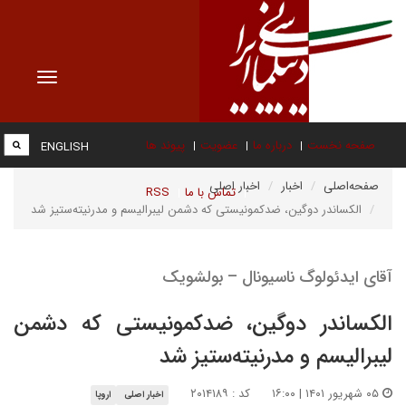
Toggle
vigation
صفحه نخست
درباره ما
عضویت
پیوند ها
ENGLISH
صفحه‌اصلی
اخبار
اخبار اصلی
تماس با ما
RSS
الکساندر دوگین، ضدکمونیستی که دشمن لیبرالیسم و مدرنیته‌ستیز شد
آقای ایدئولوگ ناسیونال – بولشویک
الکساندر دوگین، ضدکمونیستی که دشمن
لیبرالیسم و مدرنیته‌ستیز شد
۰۵ شهریور ۱۴۰۱ | ۱۶:۰۰
کد : ۲۰۱۴۱۸۹
اخبار اصلی
اروپا