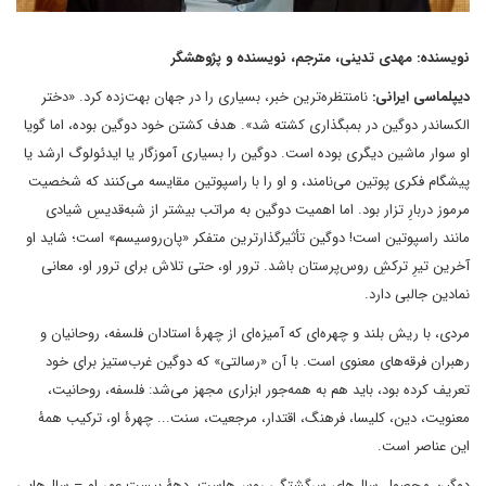
نویسنده: مهدی تدینی، مترجم، نویسنده و پژوهشگر
دیپلماسی ایرانی:
نامنتظره‌ترین خبر، بسیاری را در جهان بهت‌زده کرد. «دختر
الکساندر دوگین در بمبگذاری کشته شد». هدف کشتن خود دوگین بوده، اما گویا
او سوار ماشین دیگری بوده است. دوگین را بسیاری آموزگار یا ایدئولوگ ارشد یا
پیشگام فکری پوتین می‌نامند، و او را با راسپوتین مقایسه می‌کنند که شخصیت
مرموز دربارِ تزار بود. اما اهمیت دوگین به مراتب بیشتر از شبه‌قدیسِ شیادی
مانند راسپوتین است! دوگین تأثیرگذارترین متفکر «پان‌روسیسم» است؛ شاید او
آخرین تیرِ ترکشِ روس‌پرستان باشد. ترور او، حتی تلاش برای ترور او، معانی
نمادین جالبی دارد.
مردی، با ریش بلند و چهره‌ای که آمیزه‌ای از چهرۀ استادان فلسفه، روحانیان و
رهبران فرقه‌های معنوی است. با آن «رسالتی» که دوگین غرب‌ستیز برای خود
تعریف کرده بود، باید هم به همه‌جور ابزاری مجهز می‌شد: فلسفه، روحانیت،
معنویت، دین، کلیسا، فرهنگ، اقتدار، مرجعیت، سنت... چهرۀ او، ترکیب همۀ
این عناصر است.
دوگین محصول سال‌های سرگشتگی روس‌هاست. دهۀ بیست عمر او – سال‌هایی