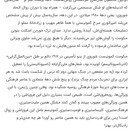
که اندیشه‌های او شکل منسجمی می‌گرفت – همراه بود با دوران زوال اتحاد
شوروی؛ یعنی دهۀ ۱۹۸۰ میلادی. در این دهه، سال‌به‌سال بیش از پیش مشخص
می‌شد امپراتوری سرخ کمونیستی با همۀ ظاهر مهیب و زرادخانۀ مملو از
تسلیحات هسته‌ای‌اش، آیندۀ روشنی ندارد. صدای ترک خوردن اسکلت بتونی
حکومت را گوش‌های تیز می‌شنیدند. دیگر با هیچ زوری نمی‌شد جلوی ویرانی
این ساختمان فرسوده را گرفت که ستون‌هایش به لرزه درآمده بود.
حکومت کمونیست شوروی از بدو تأسیس در ۱۹۱۷ دائم بر طبل «بین‌الملل‌گرایی»
(انترناسیونالیسم) کوبیده بود، شعارهای ملی‌گرایانه (ناسیونالیستی) را تعطیل
کرده بود (به جز مقطعی در جنگ جهانی دوم که ترس از شکست باعث شد به هر
ابزاری برای تحریک مردم چنگ بزند)، و پنج شش دهۀ متمادی با عناصر فرهنگی
و سنت‌های دیرینۀ حوزۀ فرهنگی روسیه جنگیده بود. وقتی چنین رژیمی، با این
ویژگی‌ها، روبه‌فروپاشی است، طبیعی است بسیاری دلیل این فروپاشی را در
همین ویژگی‌های معیوب ببینند و گمان کنند مشکل همین ملیت‌ستیزی،
فرهنگ‌ستیزی، کلیساستیزی و قومیت‌ستیزی کمونیسم عامل این فروپاشی و زوال
است! پس برای قدرت‌سازی باید به همین عناصر رو آورد! هر چه جدی‌تر و
رادیکال‌تر، بهتر!