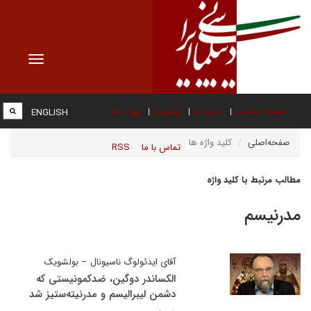
Toggle
vigation
صفحه نخست
درباره ما
عضویت
پیوند ها
ENGLISH
صفحه‌اصلی
کلید واژه ها
تماس با ما
RSS
مطالب مرتبط با کلید واژه
مدرنیسم
آقای ایدئولوگ ناسیونال – بولشویک
الکساندر دوگین، ضدکمونیستی که
دشمن لیبرالیسم و مدرنیته‌ستیز شد