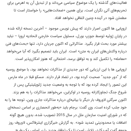
فعالیت‌های گذشته را یک موضوع سیاسی می‌داند و از تبدیل آن به اهرمی برای
تحریم‌های آتی نگران است، برای همین «ضمانت‌هایی» را خواستار است تا
مطمئن شود در آینده چنین اتفاقی نخواهد افتاد.
اروپایی ها اکنون اصرار دارند که پیش نویس موجود – آخرین نسخه ارائه شده
در پایان ژوئیه توسط جوزپ بورل، مسئول سیاست خارجی اتحادیه اروپا – نباید
بیشتر مورد بحث قرار بگیرد. مذاکراتی که اکنون جریان دارد، تنها «بحث‌های فنی
درباره واکنش‌های ایران به متن» است. ایران باید تصمیم بگیرد که آیا می‌خواهد
«معامله» را تکمیل کند و به توافق برسد، احتمالی که هنوز امکان‌پذیر است.
اروپایی ها با این ارزیابی که دور جدیدی از مذاکرات نخواهد بود، با موضع روسیه
که از "دور جدید" صحبت کرده بود، در تضاد قرار دارند. مسکو قبلا در ماه مارس
این تصور را ایجاد کرده بود که با توجه به وضعیت جدید ژئوپلیتیکی پس از
شروع جنگ تجاوزکارانه روسیه در اوکراین، می‌خواهد مذاکرات را به هم بزند.
اکنون سرگئی لاوروف بار دیگر با بیانیه‌ای درباره مذاکرات جاری وین، توجه ها را به
خود جلب کرده است، وی گفت: برجام باید «به‌طور انحصاری بر اساس نسخه‌ای
که در شورای امنیت سازمان ملل در سال 2015 تصویب شده، بدون هیچ گونه
اضافات یا محدودیتی تمدید شود». به گزارش خبرگزاری اینترفاکس، لاوروف روز
جمعه گفت آمریکا در تلاش است تا یک توافق جدید را بر اساس یک طرح