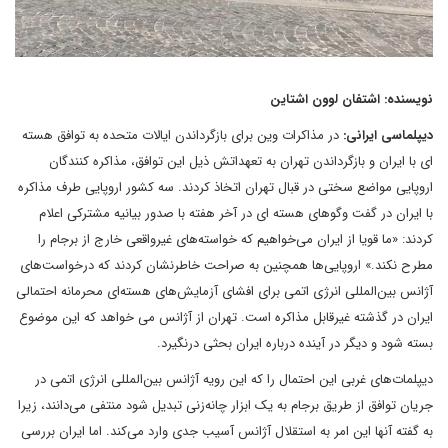
نویسنده: اشتفان لوون اشتاین
دیپلماسی ایرانی:
در مذاکرات وین برای بازگرداندن ایالات متحده به توافق هسته
ای با ایران و بازگرداندن تهران به تعهداتش ذیل این توافق، مذاکره کنندگان
اروپایی مواضع سختی در قبال تهران اتخاذ کردند. سه کشور اروپایی طرف مذاکره
با ایران در گفت وگوهای هسته ای در آخر هفته با صدور بیانیه مشترکی اعلام
کردند: «ما قویا از ایران می‌خواهیم که خواسته‌های غیرواقعی خارج از برجام را
مطرح نکند.» اروپایی‌ها همچنین به صراحت خاطرنشان کردند که درخواست‌های
آژانس بین‌المللی انرژی اتمی برای افشای آزمایش‌های هسته‌ای محرمانه احتمالی
ایران در گذشته غیرقابل مذاکره است. تهران از آژانس می خواهد که این موضوع
بسته شود و دیگر در آینده درباره ایران بحثی درنگیرد.
دیپلمات‌های غربی این احتمال را که این رویه آژانس بین‌المللی انرژی اتمی در
جریان توافق از طریق برجام به یک ابزار چانه‌زنی تبدیل شود منتفی می‌دانند، زیرا
به گفته آنها این امر به استقلال آژانس آسیب جدی وارد می‌کند. اما ایران بررسی