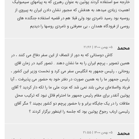
خارجه سو استفاده کردند پوتین به عنوان رهبری که به پیامهای سیمبولیک
اهمیت زیادی میدهد به هدفش که مجبور نشان دادن ایران به پیروی از
روسیه بود رسید نامردی بود ولی قبلا هم در قضیه استفاده جنگنده های
روسی از فرودگاه همدان ، بی معرفتی و نامردی روسها را دیدیم
محمد
۰۵ بهمن ۱۴۰۰ | ۲۱:۴۶
کاش دوستانی که به دور از انصاف از این سفر دفاع می کنند ، در
همین تصویر ، پرچم ایران را به ما نشان دهند . تصور کنید در زمان اقای
روحانی ، رئیس جمهور به انگلیس سفر می کرد و نخست وزیر این کشور ،
رئیس جمهور ما را به همین صورت در دفتر خود به حضور می پذیرفت ، آیا
فریاد وااسلامای برخی بلند نمی شد که عزت ملی ما را لکه دار کردید ؟ آقای
پوتین آنقدر برای مقام رئیس جمهور ما احترام قائل نبود که ترکیب محل
ملاقات را در یک جایگاه برابر و با حضور پرچم دو کشور بچیند ؟ مگر آقای
رئیسی ارباب رجوع پوتین بود که جلسه را اینطور برگزار کردند ؟
محمد
۰۵ بهمن ۱۴۰۰ | ۲۱:۵۵