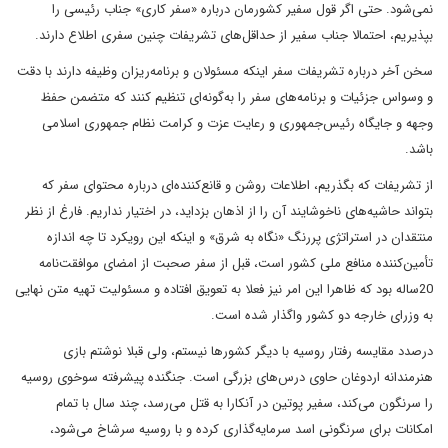
نمی‌شود. حتی اگر قول سفیر کشورمان درباره «سفر کاری» جناب رئیسی را
بپذیریم، احتمالا جناب سفیر از حداقل‌های تشریفات چنین سفری اطلاع دارند.
سخن آخر درباره تشریفات سفر اینکه مسئولان و برنامه‌ریزان وظیفه دارند با دقت
و وسواس جزئیات و برنامه‌های سفر را به‌گونه‌ای تنظیم کنند که متضمن حفظ
وجهه و جایگاه رئیس‌جمهوری و رعایت عزت و کرامت نظام جمهوری اسلامی
باشد.
از تشریفات که بگذریم، اطلاعات روشن و قانع‌کننده‌ای درباره محتوای سفر که
بتواند حاشیه‌های ناخوشایند آن را از اذهان بزداید، در اختیار نداریم. فارغ از نظر
منتقدان در استراتژی پررنگ «نگاه به شرق» و اینکه این رویکرد تا چه اندازه
تأمین‌کننده منافع ملی کشور است، قبل از سفر صحبت از امضای موافقت‌نامه
20ساله بود که ظاهرا این امر نیز فعلا به تعویق افتاده و مسئولیت تهیه متن نهایی
به وزرای خارجه دو کشور واگذار شده است.
درصدد مقایسه رفتار روسیه با دیگر کشورها نیستم، ولی قبلا نوشتم بازی
هنرمندانه اردوغان حاوی درس‌های بزرگی است. جنگنده پیشرفته سوخوی روسیه
را سرنگون می‌کند، سفیر پوتین در آنکارا به قتل می‌رسد، چند سال با تمام
امکانات برای سرنگونی اسد سرمایه‌گذاری کرده و با روسیه سرشاخ می‌شود،