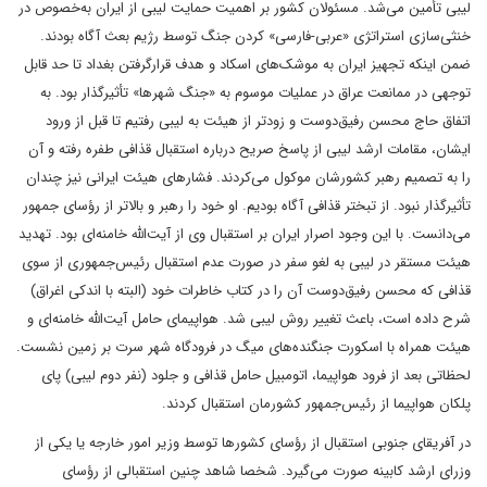
لیبی تأمین می‌شد. مسئولان کشور بر اهمیت حمایت لیبی از ایران به‌خصوص در
خنثی‌سازی استراتژی «عربی‌-فارسی» کردن جنگ توسط رژیم بعث آگاه بودند.
ضمن اینکه تجهیز ایران به موشک‌های اسکاد و هدف قرارگرفتن بغداد تا حد قابل
توجهی در ممانعت عراق در عملیات موسوم به «جنگ شهرها» تأثیرگذار بود. به
اتفاق حاج محسن رفیق‌دوست و زودتر از هیئت به لیبی رفتیم تا قبل از ورود
ایشان، مقامات ارشد لیبی از پاسخ صریح درباره استقبال قذافی طفره رفته و آن
را به تصمیم رهبر کشورشان موکول می‌کردند. فشارهای هیئت ایرانی نیز چندان
تأثیرگذار نبود. از تبختر قذافی آگاه بودیم. او خود را رهبر و بالاتر از رؤسای جمهور
می‌دانست. با این وجود اصرار ایران بر استقبال وی از آیت‌الله خامنه‌ای بود. تهدید
هیئت مستقر در لیبی به لغو سفر در صورت عدم استقبال رئیس‌جمهوری از سوی
قذافی که محسن رفیق‌دوست آن را در کتاب خاطرات خود (البته با اندکی اغراق)
شرح داده است، باعث تغییر روش لیبی شد. هواپیمای حامل آیت‌الله خامنه‌ای و
هیئت همراه با اسکورت جنگنده‌های میگ در فرودگاه شهر سرت بر زمین نشست.
لحظاتی بعد از فرود هواپیما، اتومبیل حامل قذافی و جلود (نفر دوم لیبی) پای
پلکان هواپیما از رئیس‌جمهور کشورمان استقبال کردند.
در آفریقای جنوبی استقبال از رؤسای کشورها توسط وزیر امور خارجه یا یکی از
وزرای ارشد کابینه صورت می‌گیرد. شخصا شاهد چنین استقبالی از رؤسای