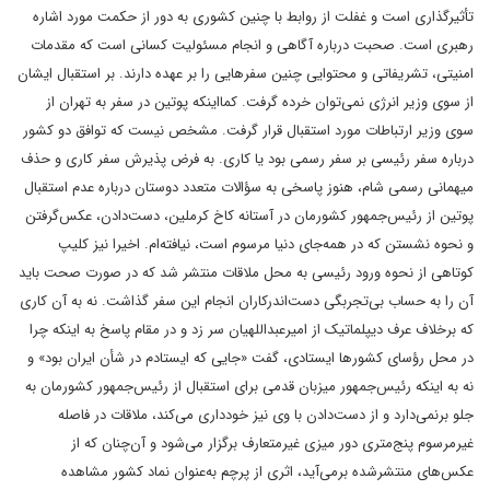
تأثیرگذاری است و غفلت از روابط با چنین کشوری به دور از حکمت مورد اشاره
رهبری است. صحبت درباره آگاهی و انجام مسئولیت کسانی است که مقدمات
امنیتی، تشریفاتی و محتوایی چنین سفرهایی را بر عهده دارند. بر استقبال ایشان
از سوی وزیر انرژی نمی‌توان خرده گرفت. کمااینکه پوتین در سفر به تهران از
سوی وزیر ارتباطات مورد استقبال قرار گرفت. مشخص نیست که توافق دو کشور
درباره سفر رئیسی بر سفر رسمی بود یا کاری. به فرض پذیرش سفر کاری و حذف
میهمانی رسمی شام، هنوز پاسخی به سؤالات متعدد دوستان درباره عدم استقبال
پوتین از رئیس‌جمهور کشورمان در آستانه کاخ کرملین، دست‌دادن، عکس‌گرفتن
و نحوه نشستن که در همه‌جای دنیا مرسوم است، نیافته‌ام. اخیرا نیز کلیپ
کوتاهی از نحوه ورود رئیسی به محل ملاقات منتشر شد که در صورت صحت باید
آن را به حساب بی‌تجربگی دست‌اندرکاران انجام این سفر گذاشت. نه به آن کاری
که برخلاف عرف دیپلماتیک از امیرعبداللهیان سر زد و در مقام پاسخ به اینکه چرا
در محل رؤسای کشورها ایستادی، گفت «جایی که ایستادم در شأن ایران بود» و
نه به اینکه رئیس‌جمهور میزبان قدمی برای استقبال از رئیس‌جمهور کشورمان به
جلو برنمی‌دارد و از دست‌دادن با وی نیز خودداری می‌کند، ملاقات در فاصله
غیرمرسوم پنج‌متری دور میزی غیرمتعارف برگزار می‌شود و آن‌چنان که از
عکس‌های منتشرشده برمی‌آید، اثری از پرچم به‌عنوان نماد کشور مشاهده