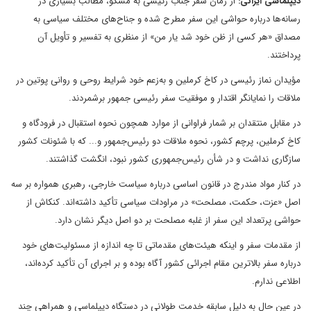
دیپلماسی ایرانی:
از زمان سفر جناب رئیسی به مسکو، مطالب بسیاری در
رسانه‌ها درباره حواشی این سفر مطرح شده و جناح‌های مختلف سیاسی به
مصداق «هر کسی از ظن خود شد یار من» از منظری به تفسیر و تأویل آن
پرداختند.
مؤیدان نماز رئیسی در کاخ کرملین و به‌زعم خود شرایط روحی و روانی پوتین در
ملاقات را نمایانگر اقتدار و موفقیت سفر رئیسی جمهور برشمردند.
در مقابل منتقدان بر شمار فراوانی از موارد همچون نحوه استقبال در فرودگاه و
کاخ کرملین، پرچم کشور، نحوه ملاقات دو رئیس‌جمهور و... که با شئونات کشور
سازگاری نداشت و در شأن رئیس‌جمهوری کشور نبود، انگشت گذاشتند.
در کنار مواد مندرج در قانون اساسی درباره سیاست خارجی، رهبری همواره بر سه
اصل «عزت، حکمت، مصلحت» در مراودات سیاسی تأکید داشته‌اند. کنکاش از
حواشی پرتعداد این سفر از غلبه مصلحت بر دو اصل دیگر نشان دارد.
از مقدمات سفر و اینکه هیئت‌های مقدماتی تا چه اندازه از مسئولیت‌های خود
درباره سفر بالاترین مقام اجرائی کشور آگاه بوده و بر اجرای آن تأکید کرده‌اند،
اطلاعی ندارم.
در عین حال به دلیل سابقه خدمت طولانی در دستگاه دیپلماسی و همراهی چند