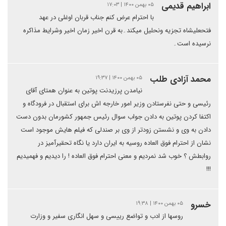
ابراهیم قدیمی
۰۵ بهمن ۱۴۰۰ | ۱۷:۰۳
با احترام عرض کنم جناب قربان اوغلی در عهد
فتحعلیشاه تجزیه ونحلیل میکند۔به قرن اخیر زمان اخیر وشرایط مذاکره
نرسیده است۔
محمد آزادی طلب
۰۵ بهمن ۱۴۰۰ | ۱۹:۳۷
نیامدن پرزیدنت پوتین به عنوان همتای آقای
رئیسی و حتی نفرستادن وزیر امور خارجه اش برای استقبال در فرودگاه و
اکتفا کردن پوتین به دادن جواب سوال رئیس جمهور کشورمان بدون دست
دادن به وی و نشستن زودتر از وی بر صندلی که فیلم هایش موجود است
نشان از احترام فوق العاده روسیه به ایران دارد یا نگاه تحقیرآمیز در
روابطش ؟ خوب شد نمردیم و معنی احترام فوق العاده ! را دیدیم و فهمیدیم
!!!
خسرو
۰۵ بهمن ۱۴۰۰ | ۱۹:۳۸
روسها از ادب و تواضع رییسی و سهل انگاری سفیر و وزارت