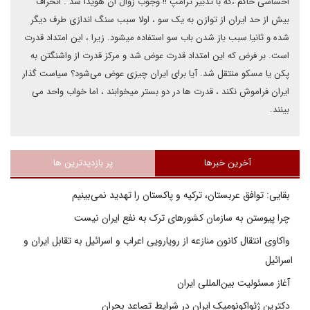
احساسی حاکم ،که با تدبیر ترامپ !! وجوب زوال ان هویدا شد . انحراف
بیش از حد ایران از توازن به یک سو ، اولا سبب سنگ اندازی طرف دیگر
شده و ثانیا سبب باز شدن باب سو استفاده میشود. زیرا ، این امتداد قدرت
است. بر فرض که این امتداد قدرت عوض شد و مرکز قدرت از واشنگتن به
پکن یا مسکو منتقل شد. آیا برای ایران چیزی عوض می‌شود؟ سیاست گذار
ایران فراموش نکند ، قدرت ها در دو بستر میخوابند ، اما خواب واحد می
بینند.
آخرین خبرها
پر بازدیدترین ها
بقایی: توافق عربستان، ترکیه و پاکستان را تهدید نمی‌بینیم
چرا پیوستن به سازمان کشورهای ترک به نفع ایران نیست
واکاوی انتقال کانون منازعه از رویارویی اعراب و اسرائیل به تقابل ایران و
اسرائیل
آغاز مسئولیت بین‌المللی ایران
دکترین ژئواکونومیک ایران در شرایط تصاعد بحران