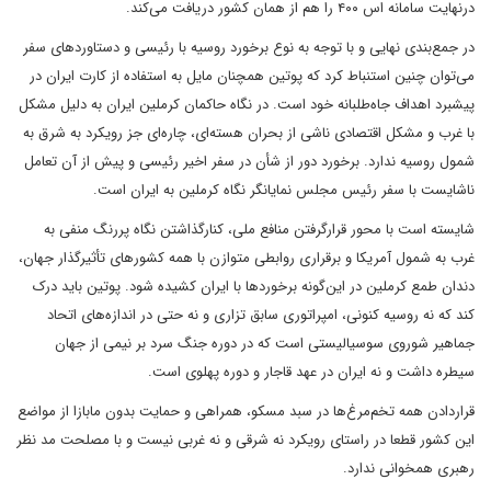
درنهایت سامانه اس ۴۰۰ را هم از همان کشور دریافت می‌کند.
در جمع‌بندی نهایی و با توجه به نوع برخورد روسیه با رئیسی و دستاوردهای سفر
می‌توان چنین استنباط کرد که پوتین همچنان مایل به استفاده از کارت ایران در
پیشبرد اهداف جاه‌طلبانه خود است. در نگاه حاکمان کرملین ایران به دلیل مشکل
با غرب و مشکل اقتصادی ناشی از بحران هسته‌ای، چاره‌ای جز رویکرد به شرق به
شمول روسیه ندارد. برخورد دور از شأن در سفر اخیر رئیسی و پیش از آن تعامل
ناشایست با سفر رئیس مجلس نمایانگر نگاه کرملین به ایران است.
شایسته است با محور قرارگرفتن منافع ملی، کنارگذاشتن نگاه پررنگ منفی به
غرب به شمول آمریکا و برقراری روابطی متوازن با همه کشورهای تأثیرگذار جهان،
دندان طمع کرملین در این‌گونه برخوردها با ایران کشیده شود. پوتین باید درک
کند که نه روسیه کنونی، امپراتوری سابق تزاری و نه حتی در اندازه‌های اتحاد
جماهیر شوروی سوسیالیستی است که در دوره جنگ سرد بر نیمی از جهان
سیطره داشت و نه ایران در عهد قاجار و دوره پهلوی است.
قراردادن همه تخم‌مرغ‌ها در سبد مسکو، همراهی و حمایت بدون مابازا از مواضع
این کشور قطعا در راستای رویکرد نه شرقی و نه غربی نیست و با مصلحت مد نظر
رهبری همخوانی ندارد.