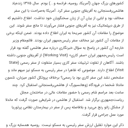
کشورهای بزرگ جهان (آمریکا، روسیه، فرانسه و...) بودم. سال ۱۳۷۵ زنده‌یاد
هاشمی‌رفسنجانی به آفریقای جنوبی سفر کرد. آمریکا به‌صراحت با این سفر
مخالف بود و ابایی از بیان آن از زبان سخنگویان خود نداشت. اطلاع داشتیم که
از طرق دیپلماتیک نیز به آفریقای جنوبی فشار می‌آورند تا مانع سفر شوند. این
موضوع را مقامات آن کشور صریحا به ایران اطلاع داده بودند. ضمن اینکه برخی
از مقامات آن کشور نیز مخالف سفر رئیس‌جمهور ایران بودند. قائم‌مقام وزیر
خارجه آن کشور در پاسخ به سؤال خبرنگاری درباره سفر هاشمی گفته بود قرار
است رئیس‌جمهور ایران «سفر کاری» (Working Visit) از آفریقای جنوبی داشته
باشند. آگاهان از تفاوت ترتیبات سفر کاری بسیار متفاوت از سفر رسمی (State
Visit) اطلاع دارند. موضوعی که ظاهرا در سفر رئیسی به مسکو نیز مبهم ماند و
مشخص نشد این سفر کاری بود یا رسمی؟ برخلاف پروتکل کشور میزبان، نلسون
ماندلا شخصا در فرودگاه ژوهانسبورگ از هاشمی‌رفسنجانی استقبال کرد. چند
ساعت بعد مراسم شام رسمی با حضور مقامات عالی در ساختمان مجلل
ریاست‌جمهوری برگزار شد. استقبال از هاشمی در شرایطی صورت گرفت که ماندلا
از مشکل زانو رنج می‌برد و بلافاصله پس از سفر در بیمارستان نظامی پرتوریا
مورد عمل جراحی قرار گرفت.
ذکر این موارد تقلیل ارزش سفر رئیسی به مسکو نیست. روسیه همسایه بزرگ و