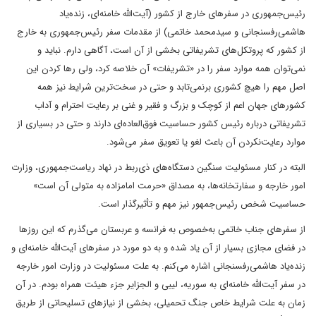
رئیس‌جمهوری در سفرهای خارج از کشور (آیت‌الله خامنه‌ای، زنده‌یاد
هاشمی‌رفسنجانی و سیدمحمد خاتمی) از مقدمات سفر رئیس‌جمهوری به خارج
از کشور که پروتکل‌های تشریفاتی بخشی از آن است، آگاهی دارم. نباید و
نمی‌توان همه موارد سفر را در «تشریفات» آن خلاصه کرد، ولی رها کردن این
اصل مهم را هیچ کشوری برنمی‌تابد و حتی در سخت‌ترین شرایط نیز همه
کشورهای جهان اعم از کوچک و بزرگ و فقیر و غنی بر رعایت احترام و آداب
تشریفاتی درباره رئیس کشور حساسیت فوق‌العاده‌ای دارند و حتی در بسیاری از
موارد رعایت‌نکردن آن باعث لغو ‌یا تعویق سفر می‌شود.
البته در کنار مسئولیت سنگین دستگاه‌های ذی‌ربط در نهاد ریاست‌جمهوری، وزارت
امور خارجه و سفارتخانه‌ها، به مصداق «حرمت امامزاده به متولی آن است»
حساسیت شخص رئیس‌جمهور نیز مهم و تأثیرگذار است.
از سفرهای جناب خاتمی به‌خصوص به فرانسه و عربستان می‌گذرم که این روزها
در فضای مجازی بسیار از آن یاد شده و به دو مورد در سفرهای آیت‌الله خامنه‌ای و
زنده‌یاد هاشمی‌رفسنجانی اشاره می‌کنم. به علت مسئولیت در وزارت امور خارجه
در سفر آیت‌الله خامنه‌ای به سوریه، لیبی و الجزایر جزء هیئت همراه بودم. در آن
زمان به علت شرایط خاص جنگ تحمیلی، بخشی از نیازهای تسلیحاتی از طریق