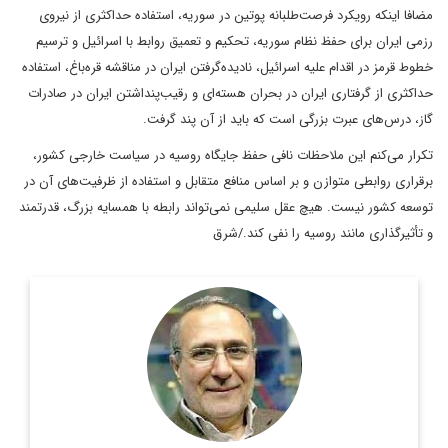
مضافا اینکه رویکرد فرصت‌طلبانه پوتین در سوریه، استفاده حداکثری از نیروی
رزمی ایران برای حفظ نظام سوریه، تحکیم و تعمیق روابط با اسرائیل و ترسیم
خطوط قرمز در اقدام علیه اسرائیل، نادیده‌گرفتن ایران در مناقشه قره‌باغ، استفاده
حداکثری از گرفتاری ایران در بحران هسته‌ای و رقیب‌پنداشتن ایران در صادرات
گاز، درس‌های عبرت بزرگی است که باید از آن پند گرفت.
تکرار می‌کنم این ملاحظات نافی حفظ جایگاه روسیه در سیاست خارجی کشور،
برقراری روابطی متوازن و بر اساس منافع متقابل و استفاده از ظرفیت‌های آن در
توسعه کشور نیست. هیچ عقل سلیمی نمی‌تواند رابطه با همسایه بزرگ، قدرتمند
و تأثیرگذاری مانند روسیه را نفی کند./شرق
جاوید قربان اوغلی متولد سال 1333، از کارشناسان با سابقه وزارت
امورخارجه ایران است که در کارنامه خود مدیرکلی آفریقای وزارت
خارجه و سفیر ایران در آفریقای جنوبی را نیز ...
اطلاعات بیشتر