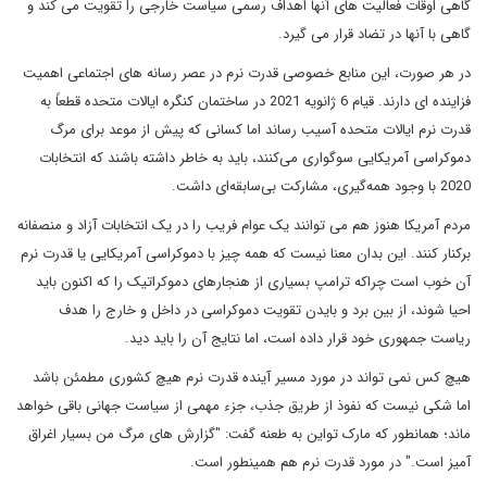
گاهی اوقات فعالیت های آنها اهداف رسمی سیاست خارجی را تقویت می کند و
گاهی با آنها در تضاد قرار می گیرد.
در هر صورت، این منابع خصوصی قدرت نرم در عصر رسانه های اجتماعی اهمیت
فزاینده ای دارند. قیام 6 ژانویه 2021 در ساختمان کنگره ایالات متحده قطعاً به
قدرت نرم ایالات متحده آسیب رساند اما کسانی که پیش از موعد برای مرگ
دموکراسی آمریکایی سوگواری می‌کنند، باید به خاطر داشته باشند که انتخابات
2020 با وجود همه‌گیری، مشارکت بی‌سابقه‌ای داشت.
مردم آمریکا هنوز هم می توانند یک عوام فریب را در یک انتخابات آزاد و منصفانه
برکنار کنند. این بدان معنا نیست که همه چیز با دموکراسی آمریکایی یا قدرت نرم
آن خوب است چراکه ترامپ بسیاری از هنجارهای دموکراتیک را که اکنون باید
احیا شوند، از بین برد و بایدن تقویت دموکراسی در داخل و خارج را هدف
ریاست جمهوری خود قرار داده است، اما نتایج آن را باید دید.
هیچ کس نمی تواند در مورد مسیر آینده قدرت نرم هیچ کشوری مطمئن باشد
اما شکی نیست که نفوذ از طریق جذب، جزء مهمی از سیاست جهانی باقی خواهد
ماند؛ همانطور که مارک تواین به طعنه گفت: "گزارش های مرگ من بسیار اغراق
آمیز است." در مورد قدرت نرم هم همینطور است.