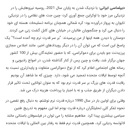
دیپلماسی ایرانی:
با نزدیک شدن به پایان سال 2021، روسیه نیروهایش را در
نزدیکی مرز خود با اوکراین جمع آوری کرد؛ چین جت های نظامی را در نزدیکی
تایوان به پرواز درآورده بود؛ کره شمالی همچنان برنامه تسلیحات هسته ای خود
را دنبال می کرد و جنگجویان طالبان در خیابان های کابل گشت زنی می کردند.
دوستان با دیدن همه اینها از من پرسیدند: "بر سر قدرت نرم چه آمده است؟" یک
پاسخ این است که می توان آن را در دیگر رویدادهای اخیر، مانند اجلاس مجازی
پرزیدنت جو بایدن برای دموکراسی، که با حضور نمایندگان بیش از 100 کشور
جهان برگزار شد، یافت و چین پس از کنار گذاشته شدن، در امواج رادیویی و
رسانه های اجتماعی اعلام کرد که از نوع دموکراسی متفاوت و پایدارتری نسبت به
آنچه توسط ایالات متحده تمجید می شود، دارد. چیزی که ما شاهد آن بودیم
رقابت قدرت های بزرگ بر سر قدرت نرم بود که به عنوان توانایی تحت تاثیر قرار
دادن دیگران از طریق جذب و نه با اجبار یا پرداخت هزینه درک می شد.
وقتی برای اولین بار در سال 1990 درباره قدرت نرم نوشتم، به دنبال رفع نقصی در
نحوه تفکر کلی تحلیلگران درباره قدرت بودم اما این مفهوم به تدریج طنین
سیاسی بیشتری پیدا کرد. مفاهیم مشابه را می توان در فیلسوفان باستانی مانند
لائوتسه ردیابی کرد، همچنین قدرت نرم فقط به رفتار بین المللی یا ایالات متحده