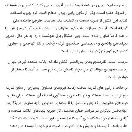
از نظر جذابیت، چین در همه قاره‌ها به جز آفریقا، جایی که دو کشور برابر هستند،
از آمریکا عقب است. یکی از دلایل پایین بودن سطح قدرت نرم چین، استفاده
شدید این کشور از قدرت سخت در تعقیب یک سیاست خارجی فزاینده ملی
گرایانه است. این در مجازات اقتصادی استرالیا و عملیات نظامی آن در مرز هیمالیا
با هند کاملاً نمایان شده است. چین مشکل برق هوشمند دارد. به هر حال، تمرین
دیپلماسی واکسن و «دیپلماسی جنگجوی گرگ» (دخت و فتق تهاجمی و اجباری
کشورهای کوچکتر) در یک زمان دشوار است.
درست است، نظرسنجی‌های بین‌المللی نشان داد که ایالات متحده نیز در دوران
ریاست‌جمهوری دونالد ترامپ دچار کاهش قدرت نرم شد. اما آمریکا بیشتر از
دولتش است.
بر خلاف دارایی های قدرت سخت (مانند نیروهای مسلح)، بسیاری از منابع قدرت
نرم از دولت جدا هستند و تنها تا حدی پاسخگوی اهداف آن هستند. برای مثال،
فیلم‌های هالیوودی که زنان مستقل یا اقلیت‌های معترض را به نمایش می‌گذارند،
الهام‌بخش دیگران در سراسر جهان هستند. کار خیریه بنیادهای ایالات متحده و
آزادی تحقیق در دانشگاه های آمریکا نیز همین طور است. شرکت ها، دانشگاه
ها، بنیادها، کلیساها و جنبش های اعتراضی قدرت نرم خود را توسعه می دهند.