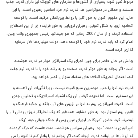
مربوط نمی شود؛ بسیاری از کشورها و سازمان های کوچک نیز دارای قدرت جذب
هستند و حداقل در دموکراسی ها، قدرت نرم جزء اساسی رهبری است. با این
حال، این مفهوم اکنون به طور کلی با روابط بین‌الملل مرتبط است، با توسعه
اتحادیه اروپا به شکل کنونی، رهبران اروپایی به طور فزاینده ای از این اصطلاح
استفاده کردند و از سال 2007، زمانی که هو جینتائو، رئیس جمهوری وقت چین،
اعلام کرد که باید قدرت نرم خود را توسعه دهد، دولت میلیاردها دلار سرمایه
گذاری کرده است.
چالش در حال حاضر برای چین اجرای یک استراتژی موثر در قدرت هوشمند
است؛ اگر بتواند به طور موثر قدرت سخت رو به رشد خود را با قدرت نرم جفت
کند، احتمال تحریک ائتلاف های متضاد متوازن کمتر خواهد بود.
قدرت نرم تنها یا حتی مهمترین منبع قدرت نیست، زیرا تأثیرات آن آهسته و
غیرمستقیم است. اما نادیده گرفتن آن یک اشتباه استراتژیک و تحلیلیِ جدی
است. قدرت امپراتوری روم نه تنها بر لژیون های آن، بلکه بر جاذبه فرهنگ و
قانون روم استوار بود. به طور مشابه، همانطور که یک تحلیلگر نروژی زمانی آن را
توصیف کرد، حضور آمریکا در اروپای غربی پس از جنگ جهانی دوم "یک
امپراتوری با دعوت" بود. رهبران سیاسی هوشمند، مدت‌هاست که درک کرده‌اند
که ارزش‌ها می‌توانند قدرت ایجاد کنند، اگر بتوانم تو را وادار کنم تا آنچه را می