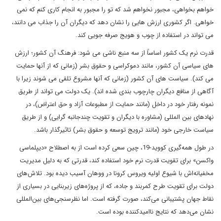
خواهم بخواهی، مجبور نخواهم شد که تو را مجبور به انجام کاری کنم که نمی
خواهی. اگر کشوری ارزش هایی را نشان دهد که دیگران آن را جذاب می دانند،
می تواند در استفاده از چوب و هویج صرفه جویی کند.
قدرت نرم یک کشور اساساً از سه منبع ناشی می شود: فرهنگ آن کشور؛ ارزش
های سیاسی آن کشور، مانند دموکراسی و حقوق بشر (زمانی که از آنها حمایت
می کند). سیاست های آن کشور (زمانی که آنها مشروع تلقی می شوند زیرا با
آگاهی از منافع دیگران چارچوب بندی شده اند). یک دولت می تواند از طریق
نمونه رفتار خود در داخل (مانند حمایت از مطبوعات آزاد و حق اعتراض)، در
نهادهای بین المللی (مشاوره با دیگران و تقویت چندجانبه گرایی) و از طریق
سیاست خارجی خود (مانند ترویج توسعه و حقوق بشر) تاثیرگذار باشد.
در طول همه‌گیری کووید-19، چین سعی کرده است از به اصطلاح «دیپلماسی
واکسن» برای تقویت قدرت نرم خود استفاده کند، قدرتی که به دلیل مدیریت
مخفیانه‌اش با شیوع اولیه ویروس کرونا در ووهان آسیب دیده بود. تلاش‌های
دولت برای تقویت طرح کمربند و جاده، که از پروژه‌های زیربنایی در بسیاری از
نقاط جهان پشتیبانی می‌کند، صورت گرفته است. اما نظرسنجی‌های بین‌المللی
نشان می‌دهد که نتایج ناامیدکننده بوده است.