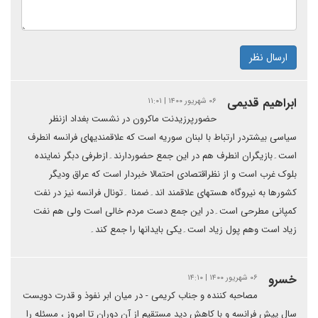
ارسال نظر
ابراهیم قدیمی
۰۶ شهریور ۱۴۰۰ | ۱۱:۰۱
حضورپرزیدنت ماکرون در نشست بغداد ازنظر
سیاسی بیشتردر ارتباط با لبنان سوریه است که علاقمندیهای فرانسه انطرف
است۔بازیگران انطرف هم در این جمع حضوردارند۔ازطرفی دبگر نماینده
بلوک غرب است و از نظراقتصادی احتمالا خبردار است که عراق ودیگر
کشورها به نیروگاه هستهای علاقمند اند۔ضمنا ۔تونال فرانسه نیز در نفت
کمپانی مطرحی است۔در این جمع دست مردم خالی است ولی هم نفت
زیاد است وهم پول زیاد است۔یکی بایدانها را جمع کند۔
خسرو
۰۶ شهریور ۱۴۰۰ | ۱۴:۱۰
مصاحبه کننده و جناب کریمی - در میان ابر نفوذ و قدرت دویست
سال پیش فرانسه و با کاهش دید مستقیم از آن دوران تا امروز ، مسئله را