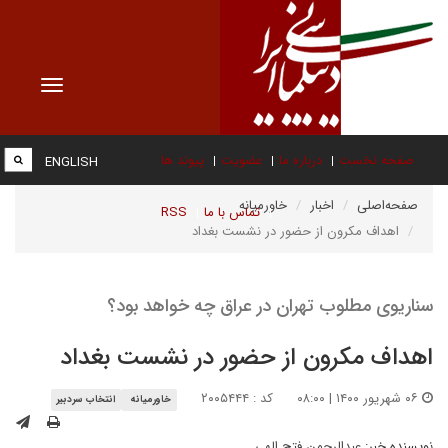
Toggle
vigation
صفحه نخست
درباره ما
عضویت
پیوند ها
ENGLISH
صفحه‌اصلی
اخبار
خاورمیانه
تماس با ما
RSS
اهداف مکرون از حضور در نشست بغداد
سناریوی مطلوب تهران در عراق چه خواهد بود؟
اهداف مکرون از حضور در نشست بغداد
۰۶ شهریور ۱۴۰۰ | ۰۸:۰۰
کد : ۲۰۰۵۴۴۴
خاورمیانه
انتخاب سردبیر
نویسنده خبر:
عبدالرحمن فتح الهی