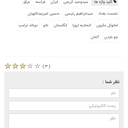
کلید واژه ها:
سیدوحید کریمی
ایران
فرانسه
عراق
نشست بغداد
سیدابراهیم رئیسی
حسین امیرعبداللهیان
امانوئل مکرون
اتحادیه اروپا
انگلستان
ناتو
دونالد ترامپ
جو بایدن
آلمان
( ۳ )
نظر شما :