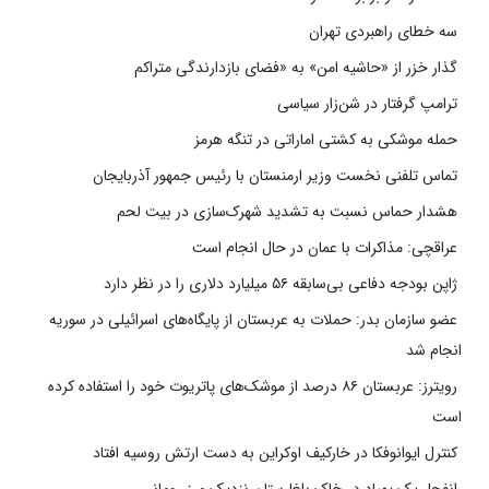
سه خطای راهبردی تهران
گذار خزر از «حاشیه امن» به «فضای بازدارندگی متراکم
ترامپ گرفتار در شن‌زار سیاسی
حمله موشکی به کشتی اماراتی در تنگه هرمز
تماس تلفنی نخست وزیر ارمنستان با رئیس جمهور آذربایجان
هشدار حماس نسبت به تشدید شهرک‌سازی در بیت‌ لحم
عراقچی: مذاکرات با عمان در حال انجام است
ژاپن بودجه دفاعی بی‌سابقه ۵۶ میلیارد دلاری را در نظر دارد
عضو سازمان بدر: حملات به عربستان از پایگاه‌های اسرائیلی در سوریه
انجام شد
رویترز: عربستان ۸۶ درصد از موشک‌های پاتریوت خود را استفاده کرده
است
کنترل ایوانوفکا در خارکیف اوکراین به دست ارتش روسیه افتاد
انفجار یک پهپاد در خاک بلغارستان نزدیک مرز رومانی