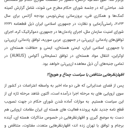
شد. مباحثی که در جلسه شورای حکام مطرح می شوند، شامل گزارش کمیته
کمک‌ها و همکاری فنی، بروزرسانی پیش‌نویس بودجه آژانس برای سال
۲۰۲۳، راستی‌آزمایی و نظارت در جمهوری اسلامی ایران ذیل قطعنامه ۲۲۳۱
شورای امنیت سازمان ملل، اجرای پادمان‌ها در جمهوری دموکراتیک کره، اجرای
توافق‌های پادمانی ان‌پی‌تی در جمهوری عربی سوریه، توافق پادمانی ان‌پی‌تی
با جمهوری اسلامی ایران، ایمنی هسته‌ای، ایمنی و حفاظت هسته‌ای در
اوکراین، انتقال مواد هسته‌ای در توافق تسلیحاتی آکواس (AUKUS) در
تمامی جنبه‌های آن ذیل معاهده ان‌پی‌تی خواهد بود.
اظهارنظرهایی متناقض یا سیاست چماغ و هویج؟!
پس از فضای ضدایرانی که طی دو ماه اخیر به واسطه اعتراضات در کشور از
سوی اروپایی های به مرحله اجرا درآمده است، اکنون شاهد مرحله تازه ای از
این سیاست هستیم. به موازات آماده شدن شورای حکام در جهت تصویب
قطع نامه جدید علیه پرونده فعالیت های هسته ای ایران مقامات اروپایی هم
دست به موضع گیری و اظهارنظرهایی در خصوص مذاکرات هسته ای، آینده
برجام و توافق با تهران زده اند؛ اظهارنظرهایی متعدد، مفتاوت، متناقض و