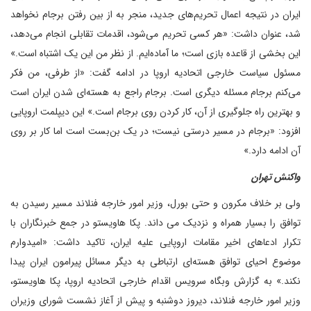
ایران در نتیجه اعمال تحریم‌های جدید، منجر به از بین رفتن برجام نخواهد
شد، عنوان داشت: «هر کسی تحریم می‌شود، اقدمات تقابلی انجام می‌دهد،
این بخشی از قاعده بازی است؛ ما آماده‌ایم. از نظر من این یک اشتباه است.»
مسئول سیاست خارجی اتحادیه اروپا در ادامه گفت: «از طرفی، من فکر
می‌کنم برجام مسئله دیگری است. برجام راجع به هسته‌ای شدن ایران است
و بهترین راه جلوگیری از آن،‌ کار کردن روی برجام است.» این دیپلمت اروپایی
افزود: «برجام در مسیر درستی نیست؛ در یک بن‌بست است اما کار بر روی
آن ادامه دارد.»
واکنش تهران
ولی بر خلاف مکرون و حتی بورل، وزیر امور خارجه فنلاند مسیر رسیدن به
توافق را بسیار همراه و نزدیک می داند. پکا هاویستو در جمع خبرنگاران با
تکرار ادعاهای اخیر مقامات اروپایی علیه ایران، تاکید داشت: «امیدوارم
موضوع احیای توافق هسته‌ای ارتباطی به دیگر مسائل پیرامون ایران پیدا
نکند.» به گزارش وبگاه سرویس اقدام خارجی اتحادیه اروپا، پکا هاویستو،
وزیر امور خارجه فنلاند، دیروز دوشنبه و پیش از آغاز نشست شورای وزیران