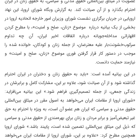
عضویت در میثاق بین‌المللی حقوق مدنی و سیاسی، به حقوق زنان در ایران
احترام بگذارد و از آن صیانت کند. به گزارش وبگاه شورای اروپا، این نهاد
اروپایی در جریان برگزاری نشست شورای وزیران امور خارجه اتحادیه اروپا در
بخشی از یک بیانیه درباره موضوع «زنان، صلح و امنیت»، با مطرح کردن
اظهاراتی مداخله‌جویانه درباره اتفاقات اخیر ایران، آن چه تداوم
سرکوب‌خشونت‌بار علیه معترضان، از جمله زنان و کودکان، خوانده شده را
موجب در دستور کار قرار گرفتن فوری موضوع «زنان، صلح و امینت» و
نیازمند حمایت دانست.
در این بیانیه آمده است: «باید به حقوق زنان و دختران در ایران احترام
گذاشته شود و از آن صیانت شود، علاوه بر این، مشارکت کامل و برابرشان در
زندگی جمعی، از جمله تصمیم‌گیری فراهم شود.» این بیانیه می‌افزاید:
«شورای اروپا از مقامات ایران می‌خواهد به اصول مقرر در میثاق بین‌المللی
حقوق مدنی و سیاسی که ایران هم عضو آن است، به ویژه با احترام به حق
غیر تبعیض‌آمیز و برابر مردان و زنان برای بهره‌مندی از حقوق مدنی و سیاسی
که ذیل این میثاق بین‌المللی تضمین شده است، پایبند باشد.» شورای اروپا
همچنین مطرح کرد: «علاوه بر این، شورای اروپا از مقامات ایران می‌خواهد