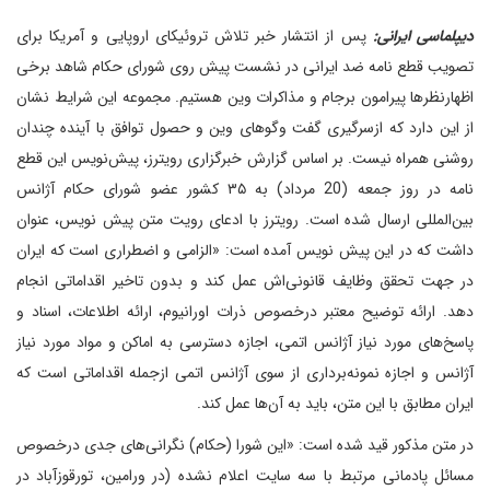
دیپلماسی ایرانی:
پس از انتشار خبر تلاش تروئیکای اروپایی و آمریکا برای
تصویب قطع نامه ضد ایرانی در نشست پیش روی شورای حکام شاهد برخی
اظهارنظرها پیرامون برجام و مذاکرات وین هستیم. مجموعه این شرایط نشان
از این دارد که ازسرگیری گفت وگوهای وین و حصول توافق با آینده چندان
روشنی همراه نیست. بر اساس گزارش خبرگزاری رویترز، پیش‌نویس این قطع
نامه در روز جمعه (20 مرداد) به ۳۵ کشور عضو شورای حکام آژانس
بین‌المللی ارسال شده است. رویترز با ادعای رویت متن پیش نویس، عنوان
داشت که در این پیش نویس آمده است: «الزامی و اضطراری است که ایران
در جهت تحقق وظایف قانونی‌اش عمل کند و بدون تاخیر اقداماتی انجام
دهد. ارائه توضیح معتبر درخصوص ذرات اورانیوم، ارائه اطلاعات، اسناد و
پاسخ‌های مورد نیاز آژانس اتمی، اجازه دسترسی به اماکن و مواد مورد نیاز
آژانس و اجازه نمونه‌برداری از سوی آژانس اتمی ازجمله اقداماتی است که
ایران مطابق با این متن، باید به آن‌ها عمل کند.
در متن مذکور قید شده است: «این شورا (حکام) نگرانی‌های جدی درخصوص
مسائل پادمانی مرتبط با سه سایت اعلام نشده (در ورامین، تورقوزآباد در