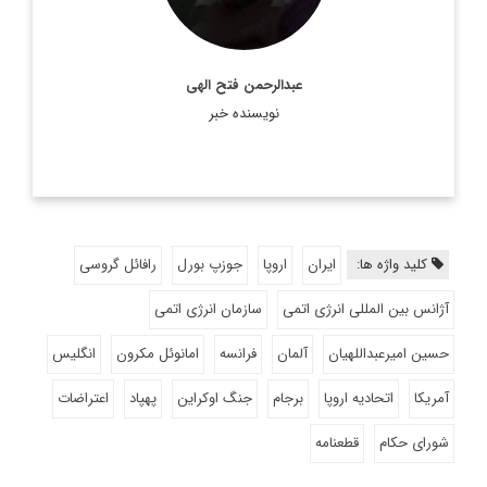
عبدالرحمن فتح الهی
نویسنده خبر
کلید واژه ها:
ایران
اروپا
جوزپ بورل
رافائل گروسی
آژانس بین المللی انرژی اتمی
سازمان انرژی اتمی
حسین امیرعبداللهیان
آلمان
فرانسه
امانوئل مکرون
انگلیس
آمریکا
اتحادیه اروپا
برجام
جنگ اوکراین
پهپاد
اعتراضات
شورای حکام
قطعنامه