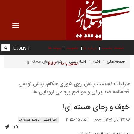
Toggle
vigation
صفحه نخست
درباره ما
عضویت
پیوند ها
ENGLISH
صفحه‌اصلی
اخبار
اخبار اصلی
خوف و رجای هسته ای!
تماس با ما
RSS
جزئیات نشست پیش روی شورای حکام، پیش نویس
قطعنامه ضدایرانی و مواضع برجامی اروپایی ها
خوف و رجای هسته ای!
۲۴ آبان ۱۴۰۱ | ۰۸:۰۰
کد : ۲۰۱۵۸۴۵
اخبار اصلی
پرونده هسته ای
نویسنده خبر:
عبدالرحمن فتح الهی