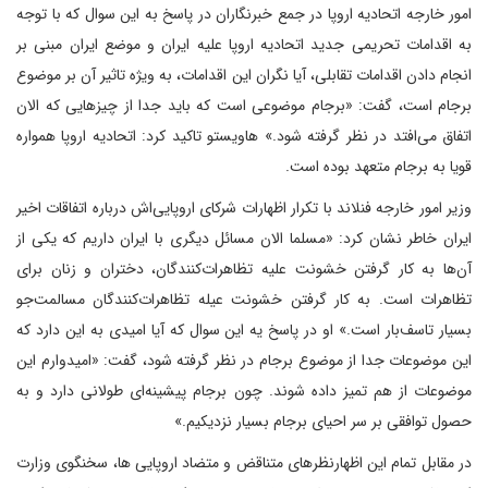
امور خارجه اتحادیه اروپا در جمع خبرنگاران در پاسخ به این سوال که با توجه
به اقدامات تحریمی جدید اتحادیه اروپا علیه ایران و موضع ایران مبنی بر
انجام دادن اقدامات تقابلی، آیا نگران این اقدامات، به ویژه تاثیر آن بر موضوع
برجام است، گفت: «برجام موضوعی است که باید جدا از چیزهایی که الان
اتفاق می‌افتد در نظر گرفته شود.» هاویستو تاکید کرد: اتحادیه اروپا همواره
قویا به برجام متعهد بوده است.
وزیر امور خارجه فنلاند با تکرار اظهارات شرکای اروپایی‌اش درباره اتفاقات اخیر
ایران خاطر نشان کرد: «مسلما الان مسائل دیگری با ایران داریم که یکی از
آن‌ها به کار گرفتن خشونت علیه تظاهرات‌کنندگان، دختران و زنان برای
تظاهرات است. به کار گرفتن خشونت عیله تظاهرات‌کنندگان مسالمت‌جو
بسیار تاسف‌بار است.» او در پاسخ یه این سوال که آیا امیدی به این دارد که
این موضوعات جدا از موضوع برجام در نظر گرفته شود، گفت: «امیدوارم این
موضوعات از هم تمیز داده شوند. چون برجام پیشینه‌ای طولانی دارد و به
حصول توافقی بر سر احیای برجام بسیار نزدیکیم.»
در مقابل تمام این اظهارنظرهای متناقض و متضاد اروپایی ها، سخنگوی وزارت