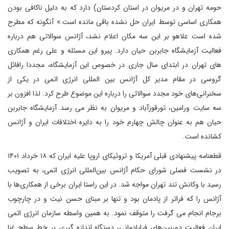
حومه تهران و در مریوان در استان کردستان) دارد که به دلیل ناکافی بودن
همکاری اساسی توسط ایران حل نشده باقی مانده است.» آنگونه که مطرح
شده است علاهو بر این سه مکان اعلام نشد، آژانس سوالاتی هم درباره
فعالیت آزمایشگاه جابربن حیان دارد. پیرو این مسئله و علی رغم همکاری
های تهران در ابتدای سال جاری در خصوص این آزمایشگاه، مجددا رافائل
گروسی در مقام مدیر کل آژانس بین المللی انرژی اتمی در یکی از
سخنرانی‌های خود مجدد سوالاتی را درباره این موضوع طرح کرد. لذا افزون بر
سه سایت ورامین، تورقوزآباد و مریوان به نظر می رسد آزمایشگاه جابربن
حیان هم به عنوان چالش چهارم خود را به دایره اختلافات ایران و آژانس
کشانده است.
قطعنامه پیشنهادی قبلی آمریکا و تروئیکای اروپا علیه ایران که ۱۸ خرداد ۱۴۰۱
در نشست فصلی شورای حکام آژانس بین‌المللی انرژی اتمی، به تصویب
رسید با وکانش تند تهران مواجه شد. در این راستا ایران برخی از همکاری‌ها با
آژانس را که فراتر از پادمان بود و تنها بر مبنای حسن نیت و در چارچوب
برجام انجام می گرفت را متوقف نمود. به همین واسطه سازمان انرژی اتمی
ایران فعالیت‌ دوربین‌های فراپادمانی، دستگاه اندازه گیری بر خط سطح غنا