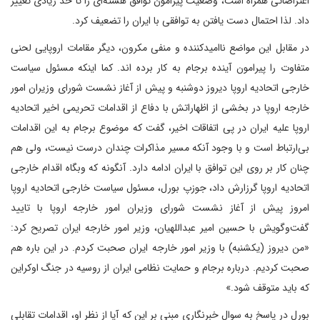
اعتراضاتی همراه است، وضعیت پیرامون توافق هسته‌ای را تا حد زیادی تغییر
داد. لذا احتمال دست یافتن به توافقی با ایران را تضعیف کرد.
در مقابل این مواضع ناامیدکننده و منفی مکرون، دیگر مقامات اروپایی لحنی
متفاوت را پیرامون آینده برجام به کار برده اند. کما اینکه مسئول سیاست
خارجی اتحادیه اروپا دیروز دوشنبه و پیش از آغاز نشست شورای وزیران امور
خارجه اروپا در بخشی از اظهاراتش با دفاع از اقدامات تحریمی اخیر اتحادیه
اروپا علیه ایران در پی اتفاقات اخیر، گفت که موضوع برجام به این اقدامات
بی‌ارتباط است و با وجود آنکه مسیر مذاکرات چندان درست نیست، ولی هم
چنان کار بر روی این توافق با ایران ادامه دارد. آنگونه که وبگاه اقدام خارجی
اتحادیه اروپا گرزارش داد، جوزپ بورل، مسئول سیاست خارجی اتحادیه اروپا
امروز پیش از آغاز نشست شورای وزیران امور خارجه اروپا با تایید
گفت‌وگویش با حسین امیر عبداللهیان، وزیر امور خارجه ایران تصریح کرد:
«من دیروز (یکشنبه) با وزیر امور خارجه ایران صحبت کردم. در این باره هم
صحبت کردیم. درباره برجام و حمایت نظامی ایران از روسیه در جنگ اوکراین
که باید متوقف شود.»
بورل در پاسخ به سوال خبرنگاری مبنی بر این که آیا از نظر او، اقدامات تقابلی