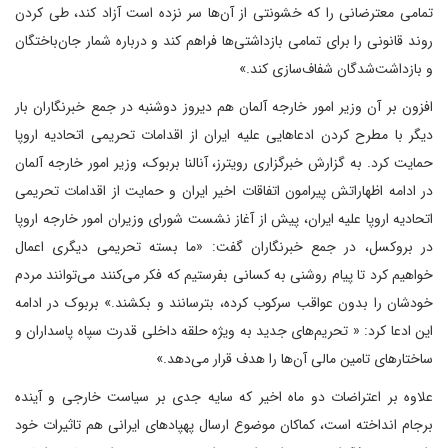
تمامی معترضانی را که خشونتی از آن‌ها سر نزده است آزاد کند، طی کردن
روند قانونی را برای تمامی بازداشتی‌ها فراهم کند و درباره شمار جان‌باختگان
و بازداشت‌شدگان شفاف‌سازی کند.»
افزون بر آن وزیر امور خارجه آلمان هم دیروز دوشنبه در جمع خبرنگاران بار
دیگر با مطرح کردن ادعاهایی علیه ایران از اقدامات تحریمی اتحادیه اروپا
حمایت کرد. به گزارش خبرگزاری رویترز، آنالنا بربوک، وزیر امور خارجه آلمان
در ادامه اظهاراتش پیرامون اتفاقات اخیر ایران و حمایت از اقدامات تحریمی
اتحادیه اروپا علیه ایران، پیش از آغاز نشست شورای وزیران امور خارجه اروپا
در بروکسل، در جمع خبرنگاران گفت: «ما بسته تحریمی دیگری اعمال
خواهیم کرد تا پیام روشنی به کسانی بفرستیم که فکر می‌کنند می‌توانند مردم
خودشان را بدون عواقب سرکوب کرده، بترسانند و بکشند.» بربوک در ادامه
این ادعا کرد: « تحریم‌های جدید به ویژه حلقه داخلی قدرت سپاه پاسداران و
ساختارهای تامین مالی آن‌ها را هدف قرار می‌دهد.»
علاوه بر اعتراضات دو ماه اخیر که سایه جدی بر سیاست خارجی و آینده
برجام انداخته است، کماکان موضوع ارسال پهپادهای ایرانی هم تاثیرات خود