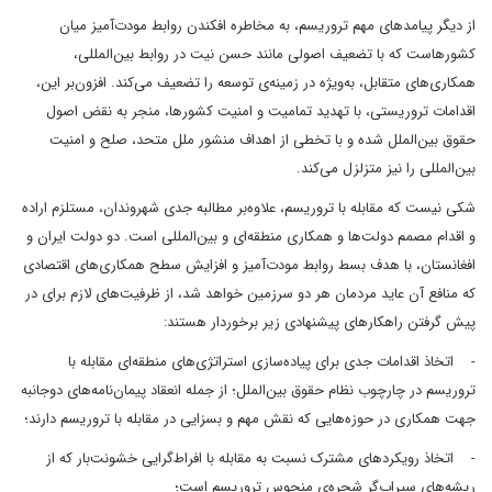
از دیگر پیامدهای مهم تروریسم، به ‌مخاطره افکندن روابط مودت‌آمیز میان
کشورهاست که با تضعیف اصولی مانند حسن نیت در روابط بین‌المللی،
همکاری‌های متقابل، به‌ویژه در زمینه‌ی توسعه را تضعیف می‌کند. افزون‌بر این،
اقدامات تروریستی، با تهدید تمامیت و امنیت کشورها، منجر به نقض اصول
حقوق بین‌الملل شده و با تخطی از اهداف منشور ملل متحد، صلح و امنیت
بین‌المللی را نیز ‌متزلزل می‌کند.
شکی نیست که ‌مقابله با تروریسم، علاوه‌بر مطالبه جدی شهروندان، مستلزم اراده
و اقدام مصمم دولت‌ها و همکاری منطقه‌ای و بین‌المللی است. دو دولت ایران و
افغانستان، با هدف بسط روابط مودت‌آمیز و افزایش سطح همکاری‌های اقتصادی
که منافع آن عاید مردمان هر دو سرزمین خواهد شد، از ظرفیت‌های لازم برای در
پیش گرفتن راهکارهای پیشنهادی زیر برخوردار هستند:
- ‌اتخاذ اقدامات جدی برای پیاده‌سازی استراتژی‌های منطقه‌ای مقابله با
تروریسم در چارچوب نظام حقوق بین‌الملل؛ از جمله انعقاد پیمان‌نامه‌های دوجانبه
جهت همکاری در حوزه‌هایی که نقش مهم و بسزایی در مقابله با تروریسم دارند؛
- ‌اتخاذ رویکردهای مشترک نسبت به مقابله با افراط‌گرایی خشونت‌بار که از
ریشه‌های سیراب‌گر شجره‌ی منحوس تروریسم است؛