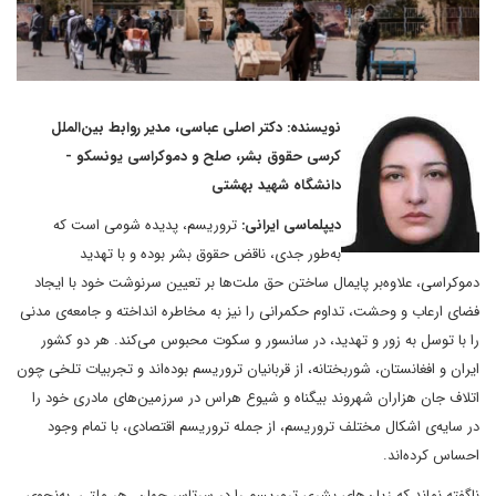
نویسنده: دکتر اصلی عباسی، مدیر روابط بین‌الملل
کرسی حقوق بشر، صلح و دموکراسی یونسکو -
دانشگاه شهید بهشتی
دیپلماسی ایرانی:
تروریسم، پدیده‌ شومی است که
به‌طور جدی، ناقض حقوق بشر بوده و با تهدید
دموکراسی، علاوه‌بر پایمال ساختن حق ملت‌ها بر تعیین سرنوشت خود با ایجاد
فضای ارعاب و وحشت، تداوم حکمرانی را نیز به مخاطره انداخته و جامعه‌ی مدنی
را با توسل به زور و تهدید، در سانسور و سکوت محبوس می‌کند. هر دو کشور
ایران و افغانستان، شوربختانه، از قربانیان تروریسم بوده‌اند و تجربیات تلخی چون
اتلاف جان هزاران شهروند بیگناه و شیوع هراس در سرزمین‌های مادری خود را
در سایه‌ی اشکال مختلف تروریسم، از جمله تروریسم اقتصادی،‌ با تمام وجود
احساس کرده‌اند.
ناگفته نماند که زیان‌های بشری تروریسم را در سرتاسر جهان، هر ملتی، به‌نحوی،