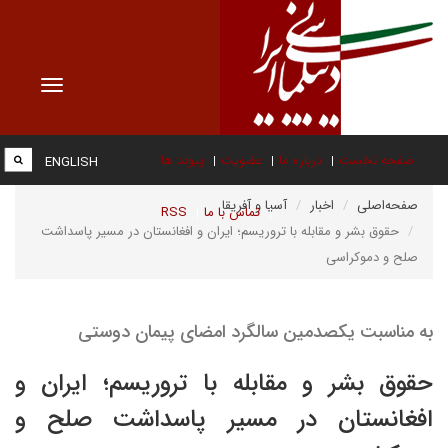
Toggle
vigation
صفحه نخست
درباره ما
عضویت
پیوند ها
ENGLISH
صفحه‌اصلی
اخبار
آسیا و آفریقا
تماس با ما
RSS
حقوق بشر و مقابله با تروریسم؛ ایران و افغانستان در مسیر پاسداشت
صلح و دموکراسی
به مناسبت یکصدمین سالگرد امضای پیمان دوستی
حقوق بشر و مقابله با تروریسم؛ ایران و
افغانستان در مسیر پاسداشت صلح و