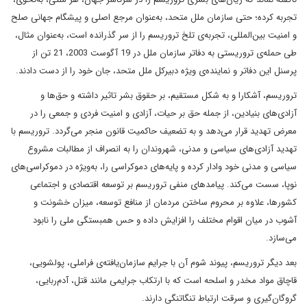
تجربه کرده؛ حتی سازمان ملل متحد، به‌عنوان مرجع اصلی و پیشگام جهانی صلح
و امنیت بین‌المللی، تجربه‌ی تلخ تروریسم را از سر گذرانده است، به‌عنوان مثال،
طی حمله‌ی تروریستی به دفاتر سازمان ملل در 19 آگوست 2003، 21 تن از
پرسنل این دفاتر و نماینده‌ی ویژه‌ دبیرکل ملل متحد، جان خود را از دست دادند. ‌
تروریسم، آشکارا و به شکل مستقیم، بر حقوق بشر تاثیر داشته و حق‌ها و
آزادی‌های بنیادین، از جمله حق بر حیات، آزادی و امنیت فردی و جمعی را در
معرض تهدید قرار می‌دهد و به تضعیف حاکمیت قانون منجر می‌گردد. تروریسم با
تهدید آزادی‌های سیاسی و مدنی، شهروندان را به انصراف از مطالبات مشروع
سیاسی و مدنی خود وادار کرده و پایه‌های دموکراسی را، به‌ویژه در دموکراسی‌های
نوپا، سست می‌کند. پیامدهای منفی تروریسم بر توسعه اقتصادی و اجتماعی
کشورها‌، علاوه بر محروم ساختن مردمان از منافع توسعه، میزان خشونت و
آشوب در میان اقوام مختلف را افزایش داده و حس همبستگی ملی را نابود
می‌سازد.
بعد دیگر تروریسم، پیوند شوم آن با جرایم سازمان‌یافته‌ی فراملی، پولشویی،
قاچاق مواد مخدر و اسلحه است که با ارتکاب جرایمی مانند قتل، آدم‌ربایی،
گروگان‌گیری و سرقت ارتباط تنگاتنگی دارند. ‌