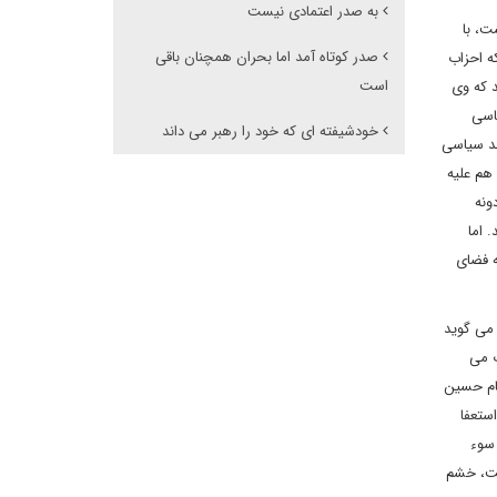
به صدر اعتمادی نیست
ت، با
صدر کوتاه آمد اما بحران همچنان باقی
ه احزاب
است
د که وی
اسی
خودشیفته ای که خود را رهبر می داند
ائت از فرایند سیاسی
هم علیه
ونه
 اما
ه فضای
 می گوید
ب می
مام حسین
ستعفا
 سوء
قودی به جا گذاشت، خشم