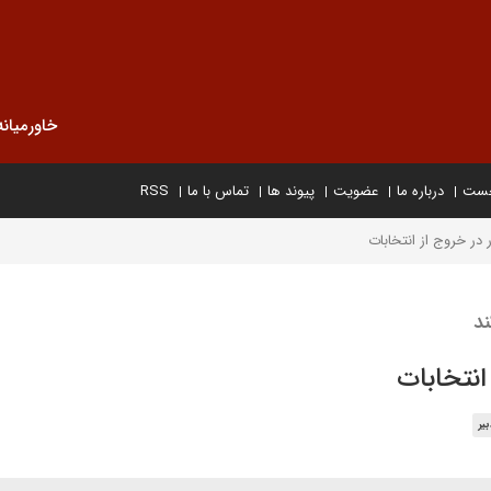
خاورمیانه
خست
درباره ما
عضویت
پیوند ها
تماس با ما
RSS
ر خروج از انتخابات
د
نتخابات
یر