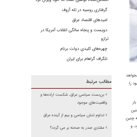
گرفتاری روسیه در تله آزوف
امیدهای اقتصاد عراق
دویست و پنجاه سالگی انقلاب آمریکا در
ترازو
چهره‌های کلیدی دولت برنام
تلگراف گراهام برای ایران
نخواهد
مطالب مرتبط
د را
بن‌بست سیاسی عراق، شکست اراده‌ها و
ار
واقعیت‌های موجود
نین
تداوم تنش سیاسی و بیم از آینده عراق
رسیدن به مقصودی کاملا تعریف شده. وی در سال های 2013، 2014 و 2018 مشابه چنین
، و
مقتدی صدر به صحنه بر می گردد؟