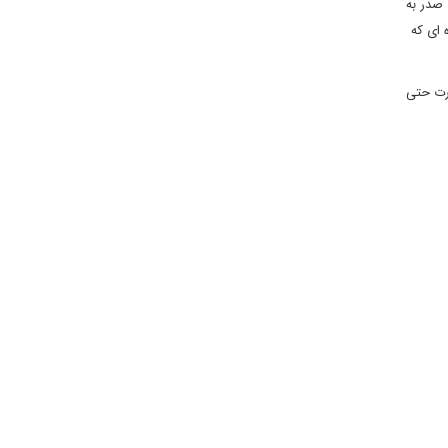
 صدر به
 ای که
درت حتی