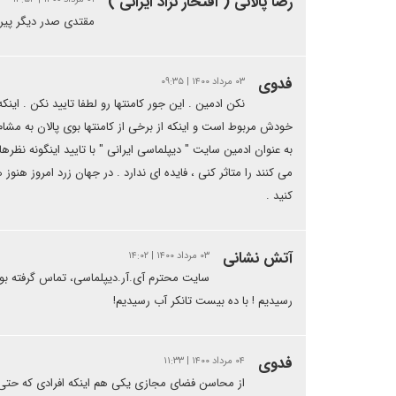
رضا پالانی ( افتخار نژاد ایرانی )
مقتدی صدر دیگر پیر 
فدوی
۰۳ مرداد ۱۴۰۰ | ۰۹:۳۵
نکن ادمین . این جور کامنتها رو لطفا تایید نکن . این
خودش مربوط است و اینکه از برخی از کامنتها بوی پالان به مشام
به عنوان ادمین سایت " دیپلماسی ایرانی " با تایید اینگونه نظر
می کنند را متاثر کنی ، فایده ای ندارد . در جهان زرد امروز هن
کنید .
آتش نشانی
۰۳ مرداد ۱۴۰۰ | ۱۴:۰۲
سایت محترم آی.آر.دیپلماسی، تماس گرفته بود
رسیدیم ! با ده بیست تانکر آب رسیدیم!
فدوی
۰۴ مرداد ۱۴۰۰ | ۱۱:۳۳
از محاسن فضای مجازی یکی هم اینکه افرادی که حتی در