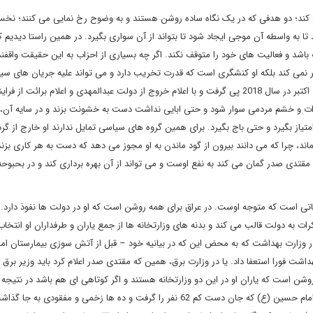
 کند؛ دو هدفی که در یک نگاه ساده روشن هستند و به وضوح رخ نمایی می کنند؛ نخس
ا به واسطه آن موجی ایجاد شود تا بتواند از آن سواری بگیرد. در همین راستا دیدیم ک
 باشد و فعالیت های خود را متوقف نکند. اگر چه بسیاری از احزاب به این حقیقت واقفن
گر نمی کند بلکه او کنشگری است که قدرت تخریب دارد و می تواند علیه جریان های سی
فضاسازی ویرانگری ایجاد کند. همانند رفتاری که در جریان تظاهرات اکتبر در سال 2018 پی گرفت و با اعلام خروج از دولت عبدالمهدی و اعلام بر
رات و خشم مردمی سوار شود و حتی ابایی نداشت دست به خشونت بزند و در سایه آن، 
یاز بگیرد و حتی باج بگیرد. برای همین گروه های سیاسی تمایل ندارند او خارج از گرد
، چرا که می دانند بیرون از گود ماندن به او مجوز می دهد که دست به هر کاری بزند.
قتدی صدر گمان می کند به نفع اوست و می تواند از آن بهره برداری کند و در بحبوح
اتی است که متوجه اوست. در عراق برای همه روشن است که او در دولت ها نفوذ دارد.
کرات به دولت قالب می کند و بدنه های وزارتخانه ها از جمع یاران و طرفداران او انتخا
ر وزارت بهداشت که به محض این که در بیانیه خود – قبل از آتش سوزی بیمارستان ا
شت فورا استعفا داد. یا در وزارت برق، همین که مقتدی صدر اعلام کرد باید وزیر برق ا
 روشن است که یاران او در این دو وزارتخانه هستند و اگر کوتاهی ای هم باشد در نتیجه
مدیریت یاران او در وزارتخانه هاست. بعد از حادثه تلخ بیمارستان امام حسین (ع) که جان دست کم 62 نفر را گرفت و ده ها زخمی و مف