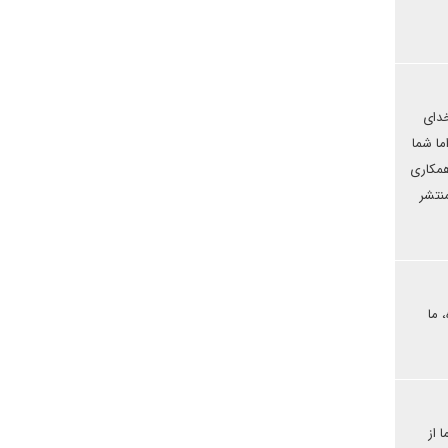
خدای
ما شما
همکاری
منتشر
 ما
 از