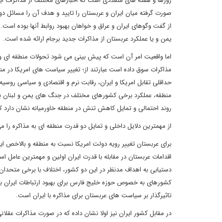
روزها و هفته های متعددی است که اخبارهای مختلف از مذاکرات ایر
صورت گرفته میان ایران و عربستان را تایید و هدف آن را مسائل دوج
از گفت وگوهای ایران و عراق و خواهان بهبود روابط آنها بوده ا
یمن و یا عملکرد عربستان از مذاکرات جدید برجام ارائه شده است.
اما واقعیت امر آن است که پیش بینی می شود تحولات منطقه ای و فر
مذاکرات سوق داده است عبارتند از؛ تغییر سیاست های امریکا در م
حداقلی تقابل امریکا و ایران، رقابت نرم و اقتصادی و سیاسی روسیه 
منطقه، عملکرد برخی کشورهای مختلف در جنگ های یمن و لبنان بر
روند احتمالی و تمایل کاهش تنش در منطقه خاورمیانه نشان دارد که 
از مهمترین دلایل داخلی و تمایل دو قدرت منطقه ای به مذاکره را
برای عربستان تغییر رویه دولت امریکا نسبت به منطقه و بالاخص ای
اقدامات عربستان در مقابله با قدرت ایران اولین و مهمترین عامل
دستیابی به اهداف مدنظر در این دو کشور، اختلاف با برخی متحدان قب
کشورهای به خصوص حوزه خلیج فارس برای بهبود ارتباطات ایران با
تاثیرگذار بر سیاست های عربستان برای مذاکره با ایران است.
در مقابل کشور ایران نیز اولا نشان داده که در صورت مذاکرات عقلا