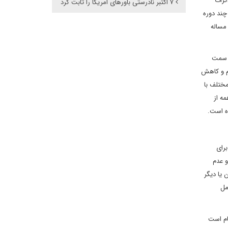
کرات
۷ اکتبر نادرستی باورهای امریکا را ثابت کرد
چند دوره
مساله
ه سمت
ام و کاهش
مختلف با
ه از
ده است.
رای
و عدم
 یا دیگر
مل
ام است