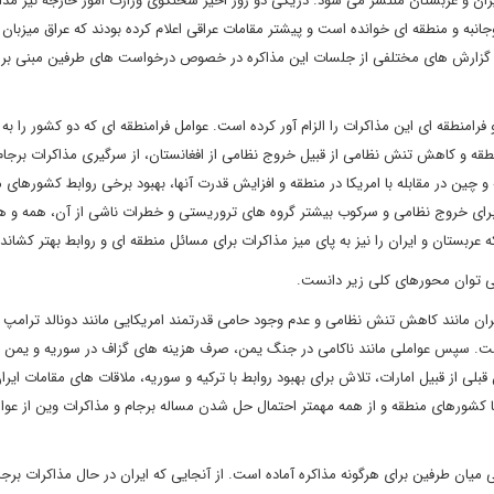
ان و عربستان منتشر می شود. دریکی دو روز اخیر سخنگوی وزارت امور خارجه نیز مذا
انبه و منطقه ای خوانده است و پیشتر مقامات عراقی اعلام کرده بودند که عراق میزبان 
ست. گزارش های مختلفی از جلسات این مذاکره در خصوص درخواست های طرفین مبنی بر 
امنطقه ای این مذاکرات را الزام آور کرده است. عوامل فرامنطقه ای که دو کشور را ب
نطقه و کاهش تنش نظامی از قبیل خروج نظامی از افغانستان، از سرگیری مذاکرات برج
و چین در مقابله با امریکا در منطقه و افزایش قدرت آنها، بهبود برخی روابط کشورهای 
ای خروج نظامی و سرکوب بیشتر گروه های تروریستی و خطرات ناشی از آن، همه و هم
عربستان و ایران را نیز به پای میز مذاکرات برای مسائل منطقه ای و روابط بهتر کشان
 می توان محورهای کلی زیر دانست.
ران مانند کاهش تنش نظامی و عدم وجود حامی قدرتمند امریکایی مانند دونالد ترامپ ب
 است. سپس عواملی مانند ناکامی در جنگ یمن، صرف هزینه های گزاف در سوریه و یمن 
لی از قبیل امارات، تلاش برای بهبود روابط با ترکیه و سوریه، ملاقات های مقامات ایران
 کشورهای منطقه و از همه مهمتر احتمال حل شدن مساله برجام و مذاکرات وین از عوا
نی میان طرفین برای هرگونه مذاکره آماده است. از آنجایی که ایران در حال مذاکرات برج