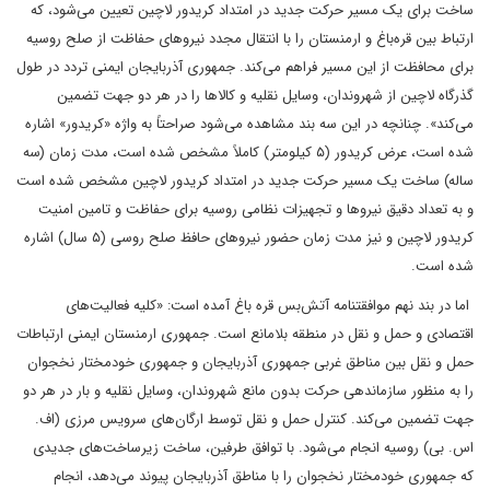
ساخت برای یک مسیر حرکت جدید در امتداد کریدور لاچین تعیین می‌شود، که
ارتباط بین قره‌باغ و ارمنستان را با انتقال مجدد نیروهای حفاظت از صلح روسیه
برای محافظت از این مسیر فراهم می‌کند. جمهوری آذربایجان ایمنی تردد در طول
گذرگاه لاچین از شهروندان، وسایل نقلیه و کالاها را در هر دو جهت تضمین
می‌کند». چنانچه در این سه بند مشاهده می‌شود صراحتاً به واژه «کریدور» اشاره
شده است، عرض کریدور (۵ کیلومتر) کاملاً مشخص شده است، مدت زمان (سه
ساله) ساخت یک مسیر حرکت جدید در امتداد کریدور لاچین مشخص شده است
و به تعداد دقیق نیروها و تجهیزات نظامی روسیه برای حفاظت و تامین امنیت
کریدور لاچین و نیز مدت زمان حضور نیروهای حافظ صلح روسی (۵ سال) اشاره
شده است.
‌‌‌‌ اما در بند نهم موافقتنامه ‌‌آتش‌بس قره باغ آمده است: «کلیه فعالیت‌های
اقتصادی و حمل و نقل در منطقه بلامانع است. جمهوری ارمنستان ایمنی ارتباطات
حمل و نقل بین مناطق غربی جمهوری آذربایجان و جمهوری خودمختار نخجوان
را به منظور سازماندهی حرکت بدون مانع شهروندان، وسایل نقلیه و بار در هر دو
جهت تضمین می‌کند. کنترل حمل و نقل توسط ارگان‌های سرویس مرزی (اف.
اس. بی) روسیه انجام می‌شود. با توافق طرفین، ساخت زیرساخت‌های جدیدی
که جمهوری خودمختار نخجوان را با مناطق آذربایجان پیوند می‌دهد، انجام