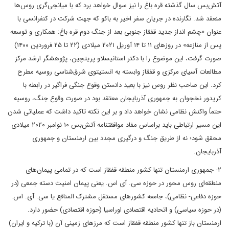
‌‌آتش‌بس سال گذشته قره باغ را نیز سوال خواهد برد که با میانجی‌گری روس‌ها
منعقد شد. نگارنده در جریان سفر اخیر به باکو که جهت شرکت در کنفرانسی با
عنوان «چشم انداز جدید قفقاز جنوبی بعد از جنگ دوم قره باغ: همکاری و توسعه
پس از منازعه» در روزهای ۱۱ تا ۱۴ آوریل ۲۰۲۱ میلادی (۲۲ تا ۲۵ فروردین ۱۴۰۰)
صورت گرفت، این موضوع را با دکتر استانیسلاو پریتچین، پژوهشگر ارشد مرکز
مطالعات آسیای مرکزی و قفقاز وابسته به انستیتوی شرق‌شناسی روسیه مطرح
کرد. این صاحب نظر روس نیز با بعید دانستن وقوع جنگی فراگیر در رابطه با
کریدور نخجوان به جمهوری آذربایجان معتقد بود در صورت وقوع جنگ، روسیه
حتماً واکنش نظامی نشان خواهد داد و بر این نکته تاکید داشت که عملیاتی شدن
این‌‌ مسیر ارتباطی باید براساس مفاد موافقتنامه ‌‌آتش‌بس ۱۰ نوامبر ۲۰۲۰ میلادی
محقق شود؛ نه از طریق جنگ و درگیری مجدد بین ارمنستان و جمهوری
آذربایجان.
۲- جمهوری ارمنستان تنها کشور منطقه قفقاز است که در تمامی پیمان‌های
منطقه‌‌ای روس محور در حوزه سی. آی اس. یعنی پیمان امنیت دسته جمعی (در
حوزه دفاعی- نظامی)، جامعه کشورهای مستقل مشترک المنافع یا سی. آی. اس.
(در حوزه سیاسی) و اتحادیه اقتصادی اوراسیا (حوزه اقتصادی) حضور دارد.
ارمنستان باز تنها کشور منطقه قفقاز است که مرزهای زمینی آن (با ترکیه و ایران)