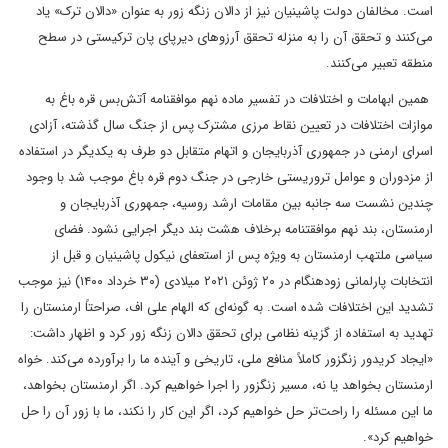
است. مخالفان دولت پاشینیان نیز از دالان زنگه زور به عنوان «دالان ترک» یاد
می‌کنند و تحقق آن را به منزله تحقق آرزوهای دیرپای پان ترکیستی در سطح
منطقه تعبیر می‌کنند.‌‌‌‌
‌‌‌‌ همین ابهامات و اختلافات در تفسیر ماده نهم موافقنامه ‌‌آتش‌بس قره باغ به
موازات اختلافات در تعیین نقاط مرزی مشترک پس از جنگ سال گذشته، آزادی
اسرای ارمنی در جمهوری آذربایجان و اتهام متقابل دو طرف به یکدیگر در استفاده
از مزدوران و عوامل تروریستی خارجی در جنگ دوم قره باغ موجب شد با وجود
چندین نشست سه جانبه بین مقامات ارشد روسیه، جمهوری آذربایجان و
ارمنستان، بند نهم موافقتنامه برخلاف هشت بند دیگر اجرایی نشود. فضای
سیاسی ملتهب ارمنستان به ویژه پس از استعفای نیکول پاشینیان و قبل از
انتخابات پارلمانی زودهنگام در ۲۰ ژوئن ۲۰۲۱ میلادی (۳۰ خرداد ۱۴۰۰) نیز موجب
تشدید این اختلافات شده است. به گونه‌‌ای که الهام علی اف، صراحتاً ارمنستان را
تهدید به استفاده از گزینه نظامی برای تحقق دالان زنگه زور کرد و اظهار داشت:
«ایجاد کریدور زنگزور کاملاً منافع ملی، تاریخی و آینده ما را برآورده می‌کند. خواه
ارمنستان بخواهد یا نه، مسیر زنگزور را اجرا خواهیم کرد. اگر ارمنستان بخواهد،
ما این مسئله را راحت‌‌‌تر حل خواهیم کرد، اگر این کار را نکند، ما با زور آن را حل
خواهیم کرد».