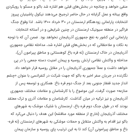
منفی خواهد و چنانچه در بخش‌های قبلی هم اشاره شد باکو و مسکو با رویکردی
واقع بینانه و عمل گرایانه در حال حاضر ترجیح می‌دهند نیکول پاشینیان پیروز
انتخابات پارلمانی زودهنگام ارمنستان در ۳۰ خرداد ۱۴۰۰ باشد. لذا وقوع جنگ
فراگیر در منطقه سیونیک ارمنستان در چنین شرایطی و در آستانه انتخابات
پارلمانی این کشور به نفع جمهوری آذربایجان نخواهد بود. ضمن آن که با توجه
به نکات و ملاحظاتی که در بخش‌های قبلی اشاره شد، مداخله نظامی جمهوری
آذربایجان در خاک ارمنستان (نه‌‌‌‌‌‌‌‌‌‌ قره باغ کوهستانی و مناطق پیرامون آن)،
مداخله و واکنش نظامی ارتش روسیه و پیمان امنیت دسته جمعی را در پی
خواهد داشت و عملاً جمهوری آذربایجان را در مقابل روسیه قرار خواهد داد.
نگارنده در جریان سفر اخیر به باکو که جهت شرکت در کنفرانسی با عنوان «چشم
انداز جدید قفقاز جنوبی بعد از جنگ دوم قره باغ: همکاری و توسعه پس از
منازعه» صورت گرفت، این موضوع را با کارشناسان و مقامات مختلف جمهوری
آذربایجان و نیز ترکیه در میان گذاشت. کارشناسان و مقامات آذری و ترک معتقد
بودند که در طول جنگ دوم قره­ باغ، ارمنستان با شلیک موشک به شهرهای
مختلف آذربایجان (خارج از منطقه مورد مناقشه) این هدف را دنبال می‌کرد که
باکو نیز اقدام به واکنش متقابل و حملات موشکی به شهرهای ارمنستان (نه‌‌‌‌‌‌‌‌ قره­
باغ و مناطق پیرامونی آن) کند تا به این ترتیب پای روسیه و سازمان پیمان