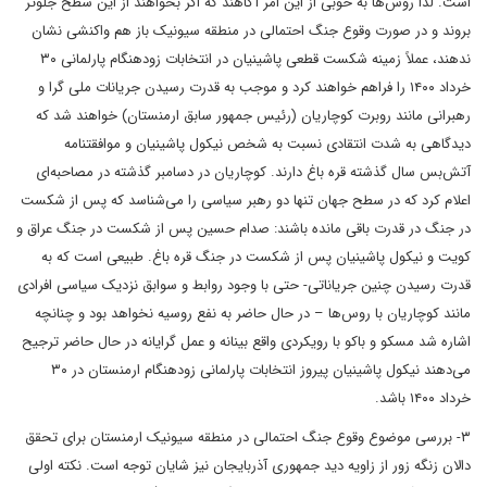
است. لذا روس‌ها به خوبی از این امر آگاهند که اگر بخواهند از این سطح جلوتر
بروند و در صورت وقوع جنگ احتمالی در منطقه سیونیک باز هم واکنشی نشان
ندهند، عملاً زمینه شکست قطعی پاشینیان در انتخابات زودهنگام پارلمانی ۳۰
خرداد ۱۴۰۰ را فراهم خواهند کرد و موجب به قدرت رسیدن جریانات ملی گرا و
رهبرانی مانند روبرت کوچاریان (رئیس جمهور سابق ارمنستان) خواهند شد که
دیدگاهی به شدت انتقادی نسبت به شخص نیکول پاشینیان و موافقتنامه
‌‌آتش‌بس سال گذشته قره باغ دارند. کوچاریان در دسامبر گذشته در مصاحبه‌‌ای
اعلام کرد که در سطح جهان تنها دو رهبر سیاسی را می‌شناسد که پس از شکست
در جنگ در قدرت باقی مانده باشند: صدام حسین پس از شکست در جنگ عراق و
کویت و نیکول پاشینیان پس از شکست در جنگ قره باغ. طبیعی است که به
قدرت رسیدن چنین جریاناتی- حتی با وجود روابط و سوابق نزدیک سیاسی افرادی
مانند کوچاریان با روس‌ها – در حال حاضر به نفع روسیه نخواهد بود و چنانچه
اشاره شد مسکو و باکو با رویکردی واقع بینانه و عمل گرایانه در حال حاضر ترجیح
خرداد ۱۴۰۰ باشد.
۳- بررسی موضوع وقوع جنگ احتمالی در منطقه سیونیک ارمنستان برای تحقق
دالان زنگه زور از زاویه دید جمهوری آذربایجان نیز شایان توجه است. نکته اولی