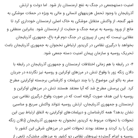
امنیت دسته­جمعی در جنگ به نفع ارمنستان باز شود. اما دولت و ارتش
آذربایجان با وجود تحمل هزینه­های انسانی و مالی به ویژه در حملات موشکی به
شهر گنجه، از واکنش متقابل موشکی به خاک اصلی ارمنستان خودداری کرد تا
مانع از ورود روسیه به عرصه جنگ و حمایت از ارمنستان شود. بنابراین منطقی و
عقلایی نیست که پس از پیروزی در جنگ دوم قره­ باغ، جمهوری آذربایجان
بخواهد با درگیری نظامی در کریدور ارتباطی نخجوان به جمهوری آذربایجان باعث
تحریک روسیه و سازمان پیمان امنیت دسته جمعی شود.‌‌‌‌
۴- در رابطه با هم زمانی اختلافات ارمنستان و جمهوری آذربایجان در رابطه با
دالان زنگه زور با وقوع تنش در مرزهای اوکراین و روسیه نیز نگارنده در جریان
سفر به باکو این موضوع را با چند دیپلمات و کارشناس برجسته اوکراینی مطرح
کرد. این پرسش مطرح شد که آیا معتقد هستند تنش در مرزهای اوکراین و
روسیه با این هدف صورت گرفته است که در صورت وقوع درگیری نظامی بین
ارمنستان و جمهوری آذربایجان، ارتش روسیه نتواند واکنش سریع و مناسبی
نشان بدهد؟ همه کارشناسان و دیپلمات‌های اوکراینی به اتفاق ارتباط بین این
تحولات با تحولات مربوط به کریدور نخجوان به جمهوری آذربایجان (دالان زنگه
زور) را رد کردند و معتقد بودند تحولات اخیر در مرزهای شرقی این کشور با
روسیه و اعزام گسترده نیروهای نظامی دو کشور به مرزهای مشترک، تابعی از