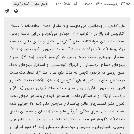
۲۷ اردیبهشت ۱۴۰۰ | ۱۸:۰۰
کد : ۲۰۰۲۵۸۵
اخبار اصلی
آسیا و آفریقا
ولی کالجی در یادداشتی می نویسد: پنج ماه از امضای موافقتنامه ۹ ماده‌‌ای
‌‌آتش‌بس قره باغ در ۱۰ نوامبر ۲۰۲۰ میلادی می‌گذرد و در این فاصله زمانی،
هفت ماده این موافقتنامه یعنی آتش‌بس کامل و پایان دادن به همه
درگیری‌‌ها (بند ۱)، بازگشت ناحیه آغدام به جمهوری آذربایجان (بند ۲)،
استقرار نیروهای حافظ صلح روسی در کریدور لاچین (بند ۳)، خروج
نیروهای مسلح ارمنستان از قره‌باغ کوهستانی و استقرار نیروهای حافظ
صلح روسی در کریدور لاچین به مدت پنج سال (بند ۴)، ایجاد یک پست
فرماندهی صلح به منظور اجرای ‌‌آتش‌بس (بند ۵)، بازگشت مناطق کلبجر و
لاچین به جمهوری آذربایجان و تعریف مشخصات کریدور لاچین (بند ۶) و
بازگشت آوارگان و پناهندگان داخلی به مناطق قره ‌باغ و مناطق مجاور تحت
کنترل دفتر کمیساریای عالی پناهندگان سازمان ملل (بند ۷) اجرایی شده
است. اما تبادل اسرای جنگی، گروگان‌ها و سایر زندانیان و همچنین بقایای
تلفات (بند ۸) و فراهم ساختن امکان ارتباطات حمل و نقل بین مناطق غربی
جمهوری آذربایجان و جمهوری خودمختار نخجوان (بند ۹) هنوز اجرایی و