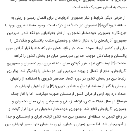
نسبت به استان سیونیک شده است.
‌‌‌‌ از طرفی دیگر، شرایط و نیاز جمهوری آذربایجان برای اتصال زمینی و ریلی به
منطقه «برونگان»[۱] نخجوان نیز کاملاً قابل درک است. وجود منطقه «برون بوم» یا
«برونگان» جمهوری خودمختار نخجوان، از نظر جغرافیایی دو تکه شدن سرزمین
جمهوری آذربایجان را به دنبال داشته و وضعیتی مشابه پاکستان و بنگلادش را
برای این کشور ایجاد نموده است. در واقع، همان طور که هند با قرار گرفتن میان
پاکستان و بنگلادش موجب جدایی سرزمینی میان دو بخش کشور را فراهم
ساخت،[۲] ارمنستان نیز با قرار گرفتن میان منطقه برون بوم نخجوان و جمهوری
آذربایجان، مانع از اتصال و پیوند سرزمینی این دو بخش با یکدیگر شد. برقراری
ارتباط بین دو بخش کشور در دوره اتحاد جماهیر شوروی با استفاده از راه­های
ارتباطی با گذر از منطقه قره ­باغ و «دالان لاچین»[۳] یا از راه­های ارتباطی در
امتداد دره رود ارس از عرض کشور ارمنستان صورت می­گرفت. اما با آغاز جنگ
قره­باغ در سال ۱۹۸۸ میلادی، ارتباط زمینی و همچنین ریلی میان نخجوان و
جمهوری آذربایجان قطع شد. جمهوری خودمختار نخجوان در انزوا قرار گرفت و
در واقع تبدیل به منطقه‌‌ای محصور بین سه کشور ترکیه، ایران و ارمنستان و جدا
از آذربایجان شد. لذا مسیر زمینی و هوایی ایران به عنوان تنها مسیر ارتباطی بین