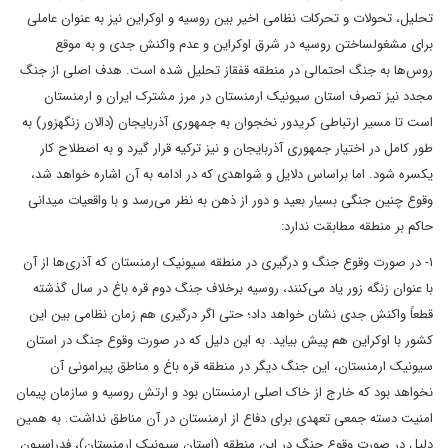
تحلیل، تحولات و تحرکات نظامی اخیر بین روسیه و اوکراین نیز به عنوان عاملی
برای مشغول­ساختن روسیه در شرق اوکراین و عدم واکنش جدی و به موقع
روس‌ها به جنگ احتمالی در منطقه قفقاز تحلیل شده است. هدف اصلی از جنگ
مجدد نیز تصرف استان سیونیک ارمنستان در مرز مشترک ایران و ارمنستان
است تا مسیر ارتباطی کریدور نخجوان به جمهوری آذربایجان (دالان زنگه­زور) به
طور کامل در اختیار جمهوری آذربایجان و نیز ترکیه قرار گیرد و به اصطلاح کار
یکسره شود. اما براساس دلایل و شواهدی که در ادامه به آن اشاره خواهد شد،
وقوع چنین جنگی بسیار بعید و دور از ذهن‌‌ به نظر می‌رسد و با واقعیات میدانی
حاکم بر منطقه مطابقت ندارد:
۱- در صورت وقوع جنگ و درگیری در منطقه سیونیک ارمنستان که آذری‌ها از آن
با عنوان زنگه زور یاد‌‌‌‌‌‌ می‌کنند، روسیه برخلاف جنگ دوم قره باغ در سال گذشته
قطعاً واکنش جدی نشان خواهد داد؛ حتی اگر درگیری هم زمان نظامی بین این
کشور با اوکراین هم پیش بیاید. به این دلیل که در صورت وقوع جنگ در استان
سیونیک ارمنستان، این جنگ دیگر در منطقه قره ­باغ و مناطق پیرامونی آن
نخواهد بود که خارج از خاک اصلی ارمنستان بود و ارتش روسیه و سازمان پیمان
امنیت دسته جمعی تعهدی برای دفاع از ارمنستان در آن مناطق نداشت. به همین
دلیل در صورت وقوع جنگ در این منطقه (استان سیونیک ارمنستان)، فدراسیون