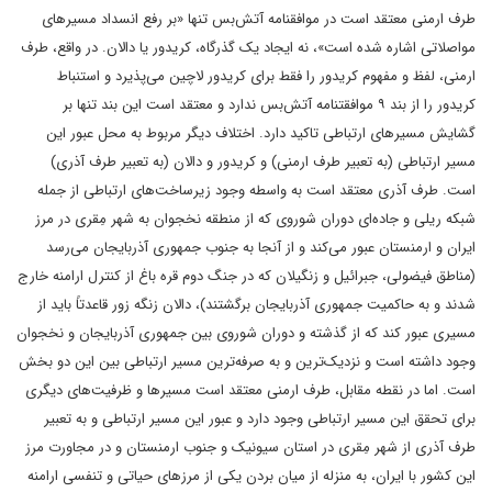
طرف ارمنی معتقد است در موافقنامه ‌‌آتش‌بس تنها «بر رفع انسداد مسیرهای
مواصلاتی اشاره شده است»، نه ایجاد یک گذرگاه، کریدور یا دالان. در واقع، طرف
ارمنی، لفظ و مفهوم کریدور را فقط برای کریدور لاچین می‌پذیرد و استنباط
کریدور را از بند ۹ موافقتنامه ‌‌آتش‌بس ندارد و معتقد است این بند تنها بر
گشایش مسیرهای ارتباطی تاکید دارد. اختلاف دیگر مربوط به محل عبور این
مسیر ارتباطی (به تعبیر طرف ارمنی) و کریدور و دالان (به تعبیر طرف آذری)
است. طرف آذری معتقد است به واسطه وجود زیرساخت‌های ارتباطی از جمله
شبکه ریلی و‌‌ جاده‌‌ای دوران شوروی که از منطقه نخجوان به شهر مِقری در مرز
ایران و ارمنستان عبور می‌کند و از آنجا به جنوب جمهوری آذربایجان می‌رسد
(مناطق فیضولی، جبرائیل و زنگیلان که در جنگ دوم قره باغ از کنترل ارامنه خارج
شدند و به حاکمیت جمهوری آذربایجان برگشتند)، دالان زنگه زور قاعدتاً باید از
مسیری عبور کند که از گذشته و دوران شوروی بین جمهوری آذربایجان و نخجوان
وجود داشته است و نزدیک‌‌‌ترین و به صرفه‌‌‌ترین مسیر ارتباطی بین این دو بخش
است. اما در نقطه مقابل، طرف ارمنی معتقد است مسیرها و ظرفیت‌های دیگری
برای تحقق این مسیر ارتباطی وجود دارد و عبور این مسیر ارتباطی و به تعبیر
طرف آذری از شهر مِقری در استان سیونیک و جنوب ارمنستان و در مجاورت مرز
این کشور با ایران، به منزله از میان بردن یکی از مرزهای حیاتی و تنفسی ارامنه