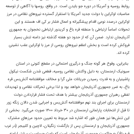
روابط روسیه و آمریکا در دوره جو بایدن است. در واقع، روس­ها با آگاهی از توسعه
مناسبات اوکراین با دولت جدید آمریکا با استقرار گسترده نیروهای نظامی در مرز
اوکراین درصدد نوعی اقدام پیشگیرانه و اعمال فشار بر کی اف هستند و این
تحولات اساساً ارتباطی با منطقه قره­ باغ و کریدور ارتباطی نخجوان به جمهوری
آذربایجان ندارد. ضمن آن که از حدود دو هفته گذشته نیز دامنه تنش بسیار
فروکش کرده است و بخش اعظم نیروهای روسی از مرز با اوکراین عقب نشینی
کرده اند.
‌‌‌‌ بنابراین، وقوع هر گونه جنگ و درگیری احتمالی در مقطع کنونی در استان
سیونیک ارمنستان، به دلیل واکنش نظامی روسیه، قطعی شدن شکست نیکول
پاشینیان و به قدرت رسیدن جریانات ملی گرا و مخالف موافقتنامه ‌‌آتش‌بس قره
باغ، به ضرر جمهوری آذربایجان خواهد بود و لذا برخی تحرکات نظامی و تهدیدات
لفظی رهبران جمهوری آذربایجان بیشتر با هدف تحت فشار قراردادن دولت
ارمنستان برای اجرای بند نهم موافقتنامه ‌‌آتش‌بس و اجرایی شدن دالان زنگه زور
تا قبل از انتخابات پارلمانی ارمنستان در ۳۰ خرداد ۱۴۰۰ صورت می‌گیرد. بخشی از
این تنش‌ها نیز همان طور که اشاره شد مربوط به تعیین حدود مرزهای مشترک
جمهوری آذربایجان و ارمنستان پس از بازگشت زنگیلان، لاچین و کلبیجر (در غرب
قره باغ) به حاکمیت جمهوری آذربایجان است که باعث حساسیت بیشتر ارامنه