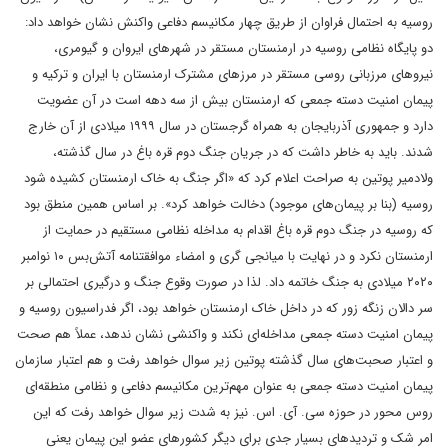
روسیه به احتمال فراوان از طریق چهار مکانیسم دفاعی واکنش نشان خواهد داد:
دو پایگاه نظامی روسیه در ارمنستان مستقر در شهرهای ایروان و گیومری،
نیروهای مرزبانی روسی مستقر در مرزهای مشترک‌‌ ارمنستان با ایران و ترکیه و
پیمان امنیت دسته جمعی که ارمنستان بیش از سه دهه است در آن عضویت
دارد و جمهوری آذربایجان به همراه گرجستان در سال ۱۹۹۹ میلادی از آن خارج
شدند. باید به خاطر داشت که در جریان جنگ دوم قره باغ در سال گذشته،
ولادمیر پوتین به صراحت اعلام کرد که «اگر جنگ به خاک ارمنستان کشیده شود
روسیه (بنا بر پیمان‌‌های موجود) دخالت خواهد کرد». بر اساس همین منطق بود
که روسیه در جنگ دوم قره باغ اقدام به مداخله نظامی مستقیم در حمایت از
ارمنستان نکرد و در نهایت با میانجی گری و امضاء موافقتنامه ‌‌آتش‌بس ۱۰ نوامبر
۲۰۲۰ میلادی به جنگ خاتمه داد. لذا در صورت وقوع جنگ و درگیری احتمالی بر
سر دالان زنگه زور که در داخل خاک ارمنستان خواهد بود، اگر فدراسیون روسیه و
پیمان امنیت دسته جمعی مداخله‌‌ای نکند و واکنشی نشان ندهد، عملاً هم صحت
و اعتبار صحبت‌های سال گذشته پوتین زیر سوال خواهد رفت و هم اعتبار سازمان
پیمان امنیت دسته جمعی به عنوان مهم‌‌‌ترین مکانیسم دفاعی و نظامی منطقه‌‌ای
روس محور در حوزه سی. آی. اس. نیز به شدت زیر سوال خواهد رفت که این
امر شک و تردیدهای بسیار جدی برای دیگر کشورهای عضو این پیمان یعنی