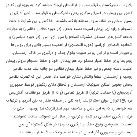
بلاروس، تاجیکستان، قرقیزستان و قزاقستان ایجاد خواهد کرد. به ویژه این که دو
کشور این پیمان در آسیای مرکزی یعنی تاجیکستان و قرقیزستان اخیراً درگیری
بسیار سختی در نقاط مرزی منطقه باتکند داشتند. لذا کنترل این شرایط و حفظ
انسجام و پایداری پیمان امنیت دسته جمعی (در حوزه دفاعی- نظامی) به موازات
جامعه کشورهای مستقل مشترک المنافع یا سی. آی. اس. (در حوزه سیاسی) و
اتحادیه اقتصادی اوراسیا (حوزه اقتصادی) از اهمیت بسیار بالایی برای روس‌ها
برخوردار است و از این رو در صورت وقوع جنگ و درگیری در خاک ارمنستان،
روس‌ها برای حفظ اعتبار مسکو نزد هم پیمانان خود و حفظ انسجام درونی پیمان
امنیت دسته جمعی و نیز حفظ اعتبار پیمان نظامی دو جانبه بلند مدت نظامی
روسیه و ارمنستان، قطعاً واکنش نشان خواهند داد. ضمن این که تصرف نظامی
بخش جنوبی استان سیونیک ارمنستان و تحقق دالان زنگه­زور توسط جمهوری
آذربایجان (با حمایت ترکیه) از طریق نظامی (و نه از طریق موافقتنامه ‌‌آتش‌بس
قره باغ)‌‌ توازن قوای استراتژیک را به کلی در منطقه قفقاز به نفع آذری­ها و ترک­ها به
هم خواهد زد که به این دلیل و ملاحظه مهم استراتژیک نیز روس­ها – حتی با
فرض درگیری احتمالی در شرق اوکراین- در قبال این تحولات ساکت نخواهند
نشست. همچنین وقوع جنگ و درگیری به ویژه در شکل گسترده آن بین
ارمنستان و جمهوری آذربایجان در منطقه سیونیک عملاً اعتبار موافقتنامه