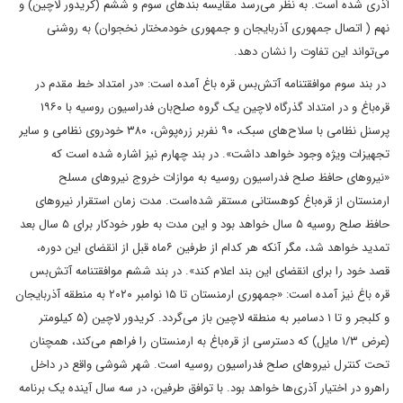
آذری شده است. به نظر می‌رسد مقایسه بندهای سوم و ششم (کریدور لاچین) و
نهم ( اتصال جمهوری آذربایجان و جمهوری خودمختار نخجوان) به روشنی
می‌تواند این تفاوت را نشان دهد.‌‌
‌‌‌‌ در بند سوم موافقتنامه ‌‌آتش‌بس قره باغ آمده است: «در امتداد خط مقدم در
قره‌باغ و در امتداد گذرگاه لاچین یک گروه صلح‌بان فدراسیون روسیه با ۱۹۶۰
پرسنل نظامی با سلاح‌های سبک، ۹۰ نفربر زره‌پوش، ۳۸۰ خودروی نظامی و سایر
تجهیزات ویژه وجود خواهد داشت». در بند چهارم نیز اشاره شده است که
«نیروهای حافظ صلح فدراسیون روسیه به موازات خروج نیروهای مسلح
ارمنستان از قره‌باغ کوهستانی مستقر شده‌است. مدت زمان استقرار نیروهای
حافظ صلح روسیه ۵ سال خواهد بود و این مدت به طور خودکار برای ۵ سال بعد
تمدید خواهد شد، مگر آنکه هر کدام از طرفین ۶ماه قبل از انقضای این دوره،
قصد خود را برای انقضای این بند اعلام کند». در بند ششم موافقتنامه ‌‌آتش‌بس
قره­ باغ نیز آمده است: «جمهوری ارمنستان تا ۱۵ نوامبر ۲۰۲۰ به منطقه آذربایجان
و کلبجر و تا ۱ دسامبر به منطقه لاچین باز می‌گردد. کریدور لاچین (۵ کیلومتر
(عرض ۱/۳ مایل) که دسترسی از قره‌باغ به ارمنستان را فراهم می‌کند، همچنان
تحت کنترل نیروهای صلح فدراسیون روسیه است. شهر شوشی واقع در داخل
راهرو در اختیار آذری‌‌ها خواهد بود. با توافق طرفین، در سه سال آینده یک برنامه