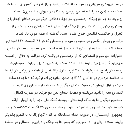
توسط نیروهای مرزبانی روسیه محافظت می‌شود و باز هم تنها کشور این منطقه
است که میزبان دو پایگاه نظامی روسی (مستقر در ایروان و گیومری) است.
روس‌ها به جز دو پایگاه ارمنستان، دو پایگاه نظامی دیگر نیز در مناطق آبخازیا و
اوستیای جنوبی دارند که پس از جنگ اوت سال ۲۰۰۸ میلادی به طور کامل از
کنترل و حاکمیت تفلیس خارج شده است. گذشته از همه موارد یاد شده،
براساس پیمان نظامی دو جانبه روسیه و ارمنستان که در ۲۹ اگوست ۱۹۹۷میلادی
منعقد شد و در سال‌های بعدی تمدید نیز شده است، فدراسیون روسیه در مقابل
امتیازات سیاسی و اقتصادی که از ارمنستان دریافت کرد، موظف به دفاع از امنیت
و یکپارچگی سرزمینی ارمنستان شده است. به همین دلیل، وزارت امورخارجه
روسیه در پاسخ به درخواست مشاوره نیکول پاشینیان از ولادیمیر پوتین در ارتباط
با مناقشه قره باغ در ۱۰ آبان ۱۳۹۹ با صدور بیانیه‌‌ای اعلام کرد که «ما به تعهدات
خود در قبال ایروان در صورت انتقال درگیری‌ها به خاک ارمنستان پایبندیم. ما
تعهد روسیه را تأیید می‌کنیم و مطابق پیمان بین دو طرف، در صورت انتقال
مستقیم درگیری‌ها به خاک ارمنستان، روسیه‌‌ کمک‌های لازم را به ایروان ارائه
خواهد کرد. فدراسیون به تعهدات خود براساس پیمان ۲۹ اگوست ۱۹۹۷میلادی به
جمهوری ارمنستان، در صورت حمله مسلحانه یا اقدام تجاوزکارانه به قلمرو یکدیگر
پایبند است». بنابراین در صورتی که روس‌ها به جنگ و درگیری احتمالی در منطقه