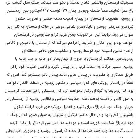
سیونیک ارمنستان واکنشی نشان ندهند و بخواهند همانند جنگ سال گذشته قره
باغ عمل نمایند، عملاً فلسفه وجودی یمان ۲۹ اگوست ۱۹۹۷میلادی بین ارمنستان
و روسیه، عضویت ارمنستان در پیمان امنیت دسته جمعی و ضرورت حضور
نیروهای مرزبانی روسی و پایگاه‌های نظامی روسی در خاک ارمنستان به کلی زیر
سوال می‌رود. برآیند این امر تقویت جناح غرب گرا و ضدروسی در ارمنستان
خواهد بود و این امکان و شرایط را فراهم می‌کند که ارمنستان با نامیدی و ناکامی
از عدم تامین امنیت خود توسط روسیه و مکانیسم‌های دفاعی منطقه‌‌ای
روس‌محور، همانند گرجستان با خروج از پیمان‌های دو جانبه و چند جانبه با
روسیه، مسیر حرکت به سمت غرب را در پیش بگیرد و تامین امنیت خود را از
طریق همکاری یا عضویت در پیمان هایی مانند پیمان ناتو جستجو کند. امری که
قطعاً در راستای رویکردهای کلان سیاسی و دفاعی روسیه در منطقه قفقاز نخواهد
بود. لذا روس‌ها به گونه‌‌ای رفتار نخواهند کرد که ارمنستان را نیز همانند گرجستان
به طور کامل از دست بدهند. عدم حمایت سیاسی و نظامی روسیه از ارمنستان در
جریان جنگ دوم قره باغ، برای تنبیه و تعدیل رویکردهای غرب گرایانه نیکول
پاشینیان کافی بود و در حال حاضر، نیکول پاشینیان به عنوان فردی که در جنگ
دوم قره باغ شکست خورده است و موافقتنامه ‌‌آتش‌بس قره باغ را امضاء کرده
است، گزینه مطلوب همه طرف‌ها از جمله فدراسیون روسیه و جمهوری آذربایجان