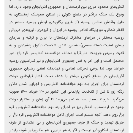
تنش‌های محدود مرزی بین ارمنستان و جمهوری آذربایجان وجود دارد، اما
وقوع یک جنگ فراگیر در مقطع کنونی در استان سیونیک ارمنستان، به
دلیل واکنش نظامی روسیه (از طریق یگان‌های ارتش روسیه مستقر در
قفقاز شمالی، دو پایگاه نظامی روسیه در ایروان و گیومری، نیروهای مرزبانی
روسیه مستقر در مرزهای مشترک ارمنستان با ایران و ترکیه و سازمان
پیمان امنیت دسته جمعی)، قطعی شدن شکست نیکول پاشینیان و به
قدرت رسیدن جریانات ملی‌گرا و مخالف موافقتنامه ‌‌آتش‌بس قره باغ، غیر
محتمل است و این امر به ضرر جمهوری آذربایجان و نیز فدراسیون روسیه
خواهد بود. لذا برخی تحرکات نظامی و تهدیدات لفظی رهبران جمهوری
آذربایجان در مقطع کنونی بیشتر با هدف تحت فشار قراردادن دولت
ارمنستان برای اجرای بند نهم موافقتنامه ‌‌آتش‌بس و اجرایی شدن دالان
زنگه زور تا قبل از انتخابات پارلمانی این کشور در ۳۰ خرداد ۱۴۰۰ صورت
می‌گیرد. هرچند بسیار بعید به نظر می‌رسد تا آن زمان و استقرار دولت
جدید در ارمنستان، اتفاقی نیز در اجرای بند نهم موافقتنامه ‌‌آتش‌بس قره
باغ روی دهد. آنچه مسلم است اجرای کامل موافقتنامه ‌‌آتش‌بس قره باغ از
طریق تهدید و جنگ از طرف جمهوری آذربایجان و بی اعتمادی از طرف
ارمنستان امکان‌پذیر نیست و اگر به هر ترتیبی هم امکان‌پذیر شود، پایدار