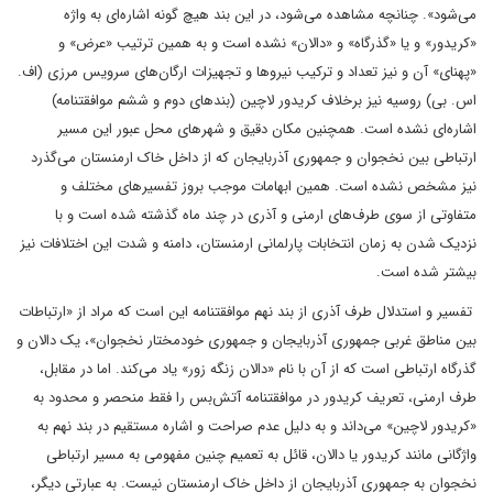
می‌شود». چنانچه مشاهده می‌شود، در این بند هیچ گونه اشار‌ه‌ای به واژه
«کریدور» و یا «گذرگاه» و «دالان» نشده است و به همین ترتیب «عرض» و
«پهنای» آن و نیز تعداد و ترکیب نیروها و تجهیزات ارگان‌های سرویس مرزی (اف.
اس. بی) روسیه نیز برخلاف کریدور لاچین (بندهای دوم و ششم موافقتنامه)
اشار‌ه‌ای نشده است. همچنین مکان دقیق و شهرهای محل عبور این مسیر
ارتباطی بین نخجوان و جمهوری آذربایجان که از داخل خاک ارمنستان می‌گذرد
نیز مشخص نشده است. همین ابهامات موجب بروز تفسیرهای مختلف و
متفاوتی از سوی طرف‌های ارمنی و آذری در چند ماه گذشته شده است و با
نزدیک شدن به زمان انتخابات پارلمانی ارمنستان، دامنه و شدت این اختلافات نیز
بیشتر شده است.
‌‌‌‌ تفسیر و استدلال طرف آذری از بند نهم موافقتنامه این است که مراد از «ارتباطات
بین مناطق غربی جمهوری آذربایجان و جمهوری خودمختار نخجوان»، یک دالان و
گذرگاه ارتباطی است که از آن با نام «دالان زنگه زور» یاد می‌کند. اما در مقابل،
طرف ارمنی، تعریف کریدور در موافقتنامه ‌‌آتش‌بس را فقط منحصر و محدود به
«کریدور لاچین» می‌داند و به دلیل عدم صراحت و اشاره مستقیم در بند نهم به
واژگانی مانند کریدور یا دالان، قائل به تعمیم چنین مفهومی به مسیر ارتباطی
نخجوان به جمهوری آذربایجان از داخل خاک ارمنستان نیست. به عبارتی دیگر،