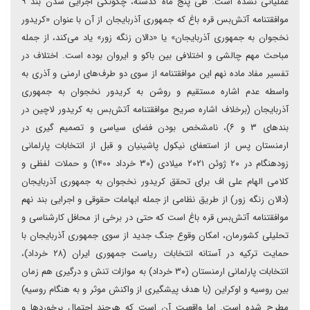
عملیاتی نشده است. طی پنج ماه گذشته، چگونگی اجرایی شدن بند ۹
موافقتنامه ‌‌آتش‌بس قره باغ که جمهوری آذربایجان از آن با عنوان «کریدور
نخجوان به جمهوری آذربایجان» یا «دالان زنگه زور» یاد می‌کند، از جمله
مباحث مهم چالشی و اختلافی بین باکو و ایروان بوده است. اختلاف در
تفسیر مفاد ماده نهم این موافقتنامه از سوی دو طرف‌های ارمنی و آذری به
واسطه عدم اشاره مستقیم و روشن به کریدور نخجوان به جمهوری
آذربایجان (برخلاف اشاره صریح موافقتنامه ‌‌آتش‌بس به کریدور لاچین در
بندهای ۳ و ۶)، نامشخص بودن فضای سیاسی و تصمیم گیری در
ارمنستان پس از استعفای نیکول پاشینیان و قبل از انتخابات پارلمانی
زودهنگام در ۲۰ ژوئن ۲۰۲۱ میلادی (۳۰ خرداد ۱۴۰۰) و حملات لفظی و
کلامی الهام علی اف برای تحقق کریدور نخجوان به جمهوری آذربایجان
(دالان زنگه زور) از طریق نظامی از جمله ابهامات حقوقی و اجرایی بند نهم
موافقتنامه ‌‌آتش‌بس قره باغ است که حتی در برخی از محافل کارشناسی و
تحلیلی کشورمان، امکان وقوع جنگ جدید از سوی جمهوری آذربایجان با
حمایت ترکیه در آستانه انتخابات ریاست جمهوری ایران (۲۸ خرداد)،
انتخابات پارلمانی ارمنستان (۳۰ خرداد) به موازات تنش و درگیری هم زمان
بین روسیه و اوکراین (با هدف پیشگیری از واکنش موثر و به هنگام روسیه)
مطرح شده است. اما واقعیت آن است که هرچند احتمال برخوردها و