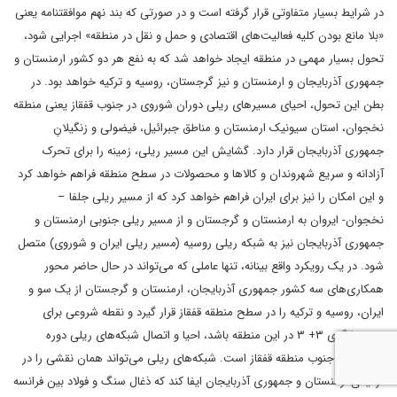
در شرایط بسیار متفاوتی قرار گرفته است و در صورتی که بند نهم موافقتنامه یعنی
«بلا مانع بودن کلیه فعالیت‌های اقتصادی و حمل و نقل در منطقه» اجرایی شود،
تحول بسیار مهمی در منطقه ایجاد خواهد شد که به نفع هر دو کشور ارمنستان و
جمهوری آذربایجان و ارمنستان و نیز گرجستان، روسیه و ترکیه خواهد بود. در
بطن این تحول، احیای مسیرهای ریلی دوران شوروی در جنوب قفقاز یعنی منطقه
نخجوان، استان سیونیک ارمنستان و مناطق جبرائیل، فیضولی و زنگیلانِ
جمهوری آذربایجان قرار دارد. گشایش این مسیر ریلی، زمینه را برای تحرک
آزادانه و سریع شهروندان و کالاها و محصولات در سطح منطقه فراهم خواهد کرد
و این امکان را نیز برای ایران فراهم خواهد کرد که از مسیر ریلی جلفا –
نخجوان- ایروان به ارمنستان و گرجستان و از مسیر ریلی جنوبی ارمنستان و
جمهوری آذربایجان نیز به شبکه ریلی روسیه (مسیر ریلی ایران و شوروی) متصل
شود. در یک رویکرد واقع بینانه، تنها عاملی که می‌تواند در حال حاضر محور
همکاری‌های سه کشور جمهوری آذربایجان، ارمنستان و گرجستان‌‌ از یک سو و
ایران، روسیه و ترکیه را در سطح منطقه قفقاز قرار گیرد و نقطه شروعی برای
تحقق الگوی ۳+ ۳ در این منطقه باشد، احیا و اتصال شبکه‌های ریلی دوره
شوروی در جنوب منطقه قفقاز است. شبکه‌های ریلی می‌تواند همان نقشی را در
نزدیکی ارمنستان و جمهوری آذربایجان ایفا کند که ذغال سنگ و فولاد بین فرانسه