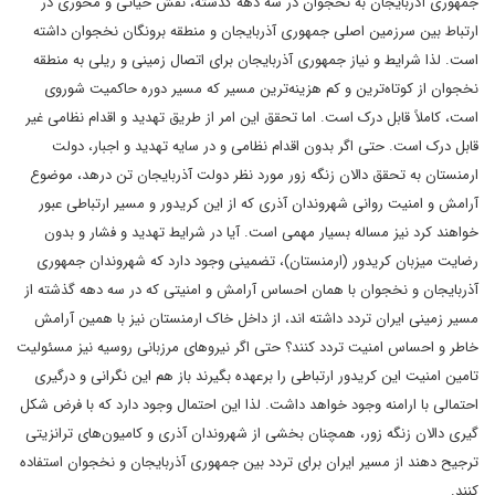
جمهوری آذربایجان به نخجوان در سه دهه گذشته، نقش حیاتی و محوری در
ارتباط بین سرزمین اصلی جمهوری آذربایجان و منطقه برونگان نخجوان داشته
است. لذا شرایط و نیاز جمهوری آذربایجان برای اتصال زمینی و ریلی به منطقه
نخجوان از کوتاه‌‌‌ترین و کم هزینه‌‌‌ترین مسیر که مسیر دوره حاکمیت شوروی
است، کاملاً قابل درک است. اما تحقق این امر از طریق تهدید و اقدام نظامی غیر
قابل درک است. حتی اگر بدون اقدام نظامی و در سایه تهدید و اجبار، دولت
ارمنستان به تحقق دالان زنگه زور مورد نظر دولت آذربایجان تن درهد، موضوع
آرامش و امنیت روانی شهروندان آذری که از این کریدور و مسیر ارتباطی عبور
خواهند کرد نیز مساله بسیار مهمی است. آیا در شرایط تهدید و فشار و بدون
رضایت میزبان کریدور (ارمنستان)، تضمینی وجود دارد که شهروندان جمهوری
آذربایجان و نخجوان با همان احساس آرامش و امنیتی که در سه دهه گذشته از
مسیر زمینی ایران تردد داشته اند، از داخل خاک ارمنستان نیز با همین آرامش
خاطر و احساس امنیت تردد کنند؟ حتی اگر نیروهای مرزبانی روسیه نیز مسئولیت
تامین امنیت این کریدور ارتباطی را برعهده بگیرند باز هم این نگرانی و درگیری
احتمالی با ارامنه وجود خواهد داشت. لذا این احتمال وجود دارد که با فرض شکل
گیری دالان زنگه زور، همچنان بخشی از شهروندان آذری و کامیون‌های ترانزیتی
ترجیح دهند از مسیر ایران برای تردد بین جمهوری آذربایجان و نخجوان استفاده
کنند.