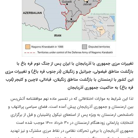
تغییرات مرزی جمهوری با آذربایجان با ایران پس از جنگ دوم قره باغ با
بازگشت مناطق فیضولی، جبرائیل و زنگیلان (در جنوب قره باغ) و تغییرات مرزی
این کشور با ارمنستان با بازگشت مناطق زنگیلان، قبادالی، لاچین و کلبجر (غرب
قره باغ) به حاکمیت جمهوری آذربایجان
لذا این شرایط به موازات اختلافاتی که در تفسیر ماده نهم موافقتنامه ‌‌آتش‌بس
بین ارمنستان و جمهوری آذربایجان پیش آمده است، فضای سیاسی پرالتهاب و
نامشخص ارمنستان به ویژه پس از استعفای نیکول پاشینیان و قبل از برگزاری
انتخابات پارلمانی زودهنگام ارمنستان در ۳۰ خرداد‌‌ ۱۴۰۰ موجب شده است
جمهوری آذربایجان با برخی تحرکات نظامی در نقاط مرزی مشترک و نیز تهدید