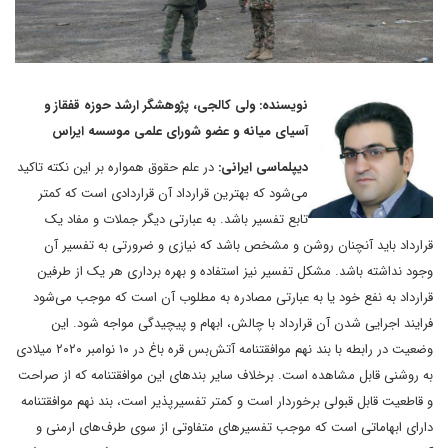
نویسنده: ولی کالجی، پژوهشگر ارشد حوزه قفقاز و
آسیای میانه و عضو شورای علمی موسسه ایراس
دیپلماسی ایرانی:
در علم حقوق همواره بر این نکته تاکید
می‌شود که بهترین قرارداد آن قراردادی است که کمتر
تابع تفسیر باشد. به عبارتی دیگر جملات و مفاد یک
قرارداد باید آنچنان روشن و مشخص باشد که نیازی و ضرورتی به تفسیر آن
وجود نداشته باشد. مشکل تفسیر نیز استفاده و بهره برداری هر یک از طرفین
قرارداد به نفع خود یا به عبارتی مصادره به مطلوب آن است که موجب می‌شود
فرایند اجرایی شدن آن قرارداد با چالش، ابهام و پیچیدگی مواجه شود. این
وضعیت در رابطه با بند نهم موافقتنامه ‌‌آتش‌بس قره باغ در ۱۰ نوامبر ۲۰۲۰ میلادی
به روشنی قابل مشاهده است. برخلاف سایر بندهای این موافقتنامه که از صراحت
و قاطعیت قابل قبولی برخوردار است و کمتر تفسیرپذیر است، بند نهم موافقتنامه
دارای ابهاماتی است که موجب تفسیرهای متفاوتی از سوی طرف‌های ارمنی و