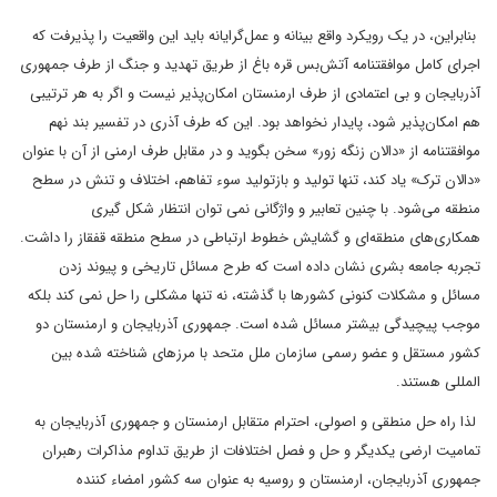
‌‌‌‌ بنابراین، در یک رویکرد واقع بینانه و عمل‌گرایانه باید این واقعیت را پذیرفت که
اجرای کامل موافقتنامه ‌‌آتش‌بس قره باغ از طریق تهدید و جنگ از طرف جمهوری
آذربایجان و بی اعتمادی از طرف ارمنستان امکان‌پذیر نیست و اگر به هر ترتیبی
هم امکان‌پذیر شود، پایدار نخواهد بود. این که طرف آذری در تفسیر بند نهم
موافقتنامه از «دالان زنگه زور» سخن بگوید و در مقابل طرف ارمنی از آن با عنوان
«دالان ترک» یاد کند، تنها تولید و بازتولید سوء تفاهم، اختلاف و تنش در سطح
منطقه می‌شود. با چنین تعابیر و واژگانی نمی توان انتظار شکل گیری
همکاری‌های منطقه‌‌ای و گشایش خطوط ارتباطی در سطح منطقه قفقاز را داشت.
تجربه جامعه بشری نشان داده است که طرح مسائل تاریخی و پیوند زدن
مسائل و مشکلات کنونی کشورها با گذشته، نه تنها مشکلی را حل نمی کند بلکه
موجب پیچیدگی بیشتر مسائل شده است. جمهوری آذربایجان و ارمنستان دو
کشور مستقل و عضو رسمی سازمان ملل متحد با مرزهای شناخته شده بین
المللی هستند.‌‌
‌‌‌‌ لذا راه حل منطقی و اصولی، احترام متقابل ارمنستان و جمهوری آذربایجان به
تمامیت ارضی یکدیگر و حل و فصل اختلافات از طریق تداوم مذاکرات رهبران
جمهوری آذربایجان، ارمنستان و روسیه به عنوان سه کشور امضاء کننده