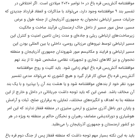
موافقتنامه ‌‌آتش‌بس قره باغ در ۱۰ نوامبر ۲۰۲۰ میلادی است. اگر اختلافی در
تفسیر بند ۹ موافقتنامه وجود دارد، می‌تواند با مذاکرات و انعقاد قرارداد جدیدی که
جزئیات مسیر ارتباطی نخجوان به جمهوری آذربایجان از جمله طول و عرض
مسیر، محل عبور مسیر از داخل خاک ارمنستان، فرآیند ساخت و مالکیت
زیرساخت‌های ارتباطی ریلی و جاده‌‌ای و مدت زمان تامین امنیت و کنترل این
مسیر ارتباطی توسط نیروهای مرزبانی روسی، داخلی یا بین المللی بودن این
مسیر ارتباطی و فرایند و مکانیسم عبور شهروندان جمهوری آذربایجان و منطقه
نخجوان و نیز کالاهای تجاری و تجهیزات نظامی مشخص شود تا از بند نهم
موافقتنامه ‌‌آتش‌بس قره باغ ابهام زدایی شود. باید کلیت و روح موافقتنامه
‌‌آتش‌بس قره باغ مبنای کار قرار گیرد و هیچ کشوری نه می‌تواند مدعی تفسیر
مورد نظر خود از بندهای موافقتنامه شود و یا هشت بند آن را بپذیرد و با یک بند
آن مخالف باشد. ضمن این که باید توجه داشت جریاناتی در داخل و خارج از این
منطقه بنا به اهداف و انگیزه‌های مختلف، تمایلی به برقراری صلح، ثبات و آرامش
و پایان دور باطل آذری ستیزی و ارمنی ستیزی در منطقه قفقاز ندارند که این امر
هوشیاری و دوراندیشی مضاعف رهبران و نخبگان حاکم بر منطقه به ویژه در هر
دو کشور ارمنستان و جمهوری آذربایجان را می‌طلبد.
باید به این نکته بسیار مهم توجه داشت که منطقه قفقاز پس از جنگ دوم قره باغ