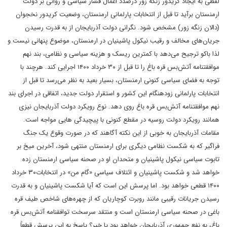
لفظی به ایجاد کریدور زنگه زور درصدد اعمال فشار سیاسی و روانی بر دولت
ارمنستان برآید تا قبل از انتخابات پارلمانی ارمنستان، وضعیت کریدور نخجوان
(دالان زنگه زور) مشخص شود. نگرانی دولت آذربایجان از به قدرت رسیدن
جریان‌های مخالف و رقیب نیکول پاشینیان در ارمنستان، موضوع پنهانی نیست و
لذا باکو ترجیح می‌دهد با کمترین ریسک و هزینه سیاسی و نظامی، بند نهم
موافقتنامه ‌‌آتش‌بس قره باغ را تا قبل از ۳۰ خرداد ۱۴۰۰ اجرایی کند. هرچند با
توجه به فضای سیاسی کنونی ارمنستان، بسیار بعید به نظر می‌رسد تا قبل از
انتخابات پارلمانی زودهنگام این کشور و استقرار دولت جدید، اتفاقی در اجرای بند
نهم موافقتنامه ‌‌آتش‌بس قره باغ روی دهد. نوع رویکرد دولت آذربایجان نیزی
همانند رویکرد دولت روسیه در مقطع کنونی با پیچیدگی هایی مواجه است.
مقامات آذربایجان به خوبی از این نکته آگاهند که در صورت وقوع یک جنگ
فراگیر که به شکست نظامی دیگری برای ارمنستان منتهی شود، آخرین میخ بر
تابوت سیاسی نیکول پاشینیان و متحدان او در صحنه سیاسی ارمنستان زده
خواهد شد و شکست پاشینیان و ائتلاف سیاسی «گام من» در انتخابات۳۰ خرداد
۱۴۰۰‌‌ قطعی خواهد بود. اما پرسش این است که آیا شکست پاشینیان و به قدرت
رسیدن جریانات رقیبی مانند روبرت کوچاریان که از چهره‌های شاخص طیف قره
باغی در صحنه سیاسی ارمنستان است و منتقد سرسخت توافقنامه ‌‌آتش‌بس قره
باغ، به نفع جمهوری آذربایجان خواهد بود یا خیر؟ پاسخ به این پرسش قطعاً