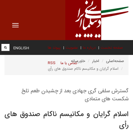
Toggle
vigation
صفحه نخست
درباره ما
عضویت
پیوند ها
ENGLISH
صفحه‌اصلی
اخبار
خاورمیانه
تماس با ما
RSS
اسلام گرایان و مکانیسم ناکام صندوق های رأی
گسترش سلفی گری جهادی بعد از چشیدن طعم تلخ
شکست های متمادی
اسلام گرایان و مکانیسم ناکام صندوق های
رأی