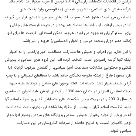
گرایان در انتخابات انتخابات پارلمانی 2014 تونس از حزب سکولار ندا ناکام ماند.
هرگاه جنبش های اسلامی با شور و هیجان زایدالوصفی وارد رقابت های
انتخاباتی می شوند، هنوز هم در معرض فشارهای سیاسی شدیدی قرار می گیرند،
اما در برخی اوقات، این فشارها متضاد هم بوده و در نتیجه فرصت های جذابی
برای اسلام گرایان به وجود می آورد، هرچند ممکن است این فرصت ها برای آنها
(مانند مصر دوران محمد مرسی و اخوان المسلمین) هزینه زا نیز باشد.
با این حال، این احزاب و جنبش ها مشارکت مسالمت آمیز پارلمانی را به اعتبار
اینکه تنها گزینه راهبردی است، انتخاب کرده اند. این گروه های اسلامی با پذیرش
شکلی و محتوایی مشارکت مسالمت آمیز سیاسی، از گفتمان سرکوب گرایانه (یا
طرد محور) فارغ از اینکه متوجه نخبگان حاکم باشد یا مخالفان لیبـرالی و یا چپ
گرا را هـدف قـرار دهد، کاسته اند. البته برخوردهای خشن و کودتاها علیه جبهه
نجات اسلامی الجزایر در ابتدای دهه 1990 و کودتای ارتش علیه اخوان المسلمین
در سال 20013 و در نهایت برخی شکست های انتخاباتی که برای احزاب اسلام گرا
مانند شکست اسلام گرایان تونسی از سکولارها شاهد آن بودیم، باعث شده است
که در برخی از موارد رهبران جنبش اسلامی و پایگاه های مردمی وسیع آنها دچار
نوعی ناامیدی نسبت به نتایج حاصله از سرمایه گذاریشان در این مشارکت
سیاسی شوند.