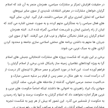
در حقیقت افزایش تمرکز بر مشارکت سیاسی، همزمان منجر به آن شد که اسلام
گرایان خواهان مشارکت در معرض انتقادات شدیدی از سوی سایر نیروهای
اسلامی که تمایل کمتری برای کار سیاسی داشتند، قرار گیرد. اینان، سایر گروه
های فعال سیاسی را به عملگرایی متهم کرده، و به صورت ضمنی اشاره می کنند که
اینان از راه راستین ایمان و شریـعت اسلامـی گمراه شده انـد. البته همزمان
اسلام گرایان زیر فشار نخبگان سکولار و غرب قرار می گرفتند. آنها از سوی این
جریان ها متهم به داشتن برنامه های مخفی اسلامی سازی جامعه و محدود کردن
آزادی های به سبک غربی می شوند.
برخی بر این باورند که شکست پروژه های مشارکت انتخاباتی جنبش های اسلام
گرا به ویژه کودتاهای نظامیان زمینه ساز رادیکال شدن برخی از اسلام گرایان را
فراهم آورده است. این ادعا در مورد الجزایر و مصر حداقل تا اینجای کار درست از
آب درآمده است. به طور مثال در مصر پس از قیام بـر عـلیه حسنی مبارک و
حـاکمیت محمد مرسی اخوانی، گذشته از ملاحظه های شرعی، سلف گرایان
جهادی یک ایراد راهبردی به اخوانی ها داشتند اینکه اساساً حکومت های عربی و
غربی هرگز اجازه نخواهند داد که اسلام گرایان به حکومت برسند و تنها راه رسیدن
به حکومت از شمشیر می گذرد. این تصور که بیش از هر چیز به شکست تجربه
مشارکت سیاسی اسلام گرایان در الجزایر و سرکوب آنها علی رغم پیروزی در