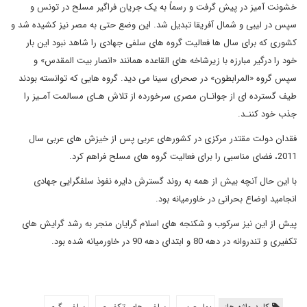
خشونت آمیز در پیش گرفت و رسماً به یک جریان فراگیر مسلح در تونس و
سپس در لیبی و شمال آفریقا تبدیل شد. این وضع حتی به مصر نیز کشیده شد و
کشوری که برای سا‌ل ها فعالیت گروه های سلفی جهادی را شاهد نبود این بار
خود را درگیر مبارزه با زیرشاخه های القاعده همانند «انصار بیت المقدس» و
سپس گروه «المرابطون» در صحرای سینا می دید. گروه هایی که توانسته بودند
طیف گسترده ای از جوانـان مصری سرخورده از تلاش هـای مسالمت آمـیز را
جذب خود کننـد.
فقدان دولت مقتدر مرکزی در کشورهای عربی پس از خیزش های عربی سال
2011، فضای مناسبی را برای فعالیت گروه های مسلح فراهم کرد.
با این حال آنچه بیش از همه به روند گسترش دایره نفوذ سلفگرایی جهادی
انجامید اوضاع بحرانی در خاورمیانه بود.
پیش از این نیز سرکوب و شکنجه های اسلام گرایان منجر به رشد گرایش های
تکفیری و تندروانه در دهه 80 و ابتدای دهه 90 در خاورمیانه شده بود.