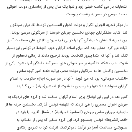
انتخابات باز می گشت خیلی زود و تنها یک سال پس از زمامداری دولت اخوانی
محمد مرسی در مصر به واقعیت پیوست.
بار دیگر تجربه الجزایر تکرار و دولت اخوان المسلمین توسط نظامیان سرنگون
شد. شاید سلفگرایان جهادی نخسین جریان خرسند از سرنگونی مرسی بودند.
این تجربه ادعاهای همیشگی آنها را در بی فایده بودن تلاش های مسالمت آمیز
اثبات می کرد. مدتی بعد فضا برای اسلام گرایان حزب النهضة در تونس نیز بسیار
تنگ شد و آنها که ابتدا پیروز انتخابات بودند ترجیح دادند تا زمانی نامعلوم از
قدرت عقب بشکند تا آنچه بر سر اخوانی های مصر آمد دامنگیر آنها نشود. یکی از
نخستین واکنش ها به سرنگونی دولت مصر، بیانیه طعنه آمیز گروه سلفی
«الشباب سومالی» بود که می گوید: «آنها در هر صورت اجازه حکومت به اسلام
گرایان نخواهند داد تنها راه رسیدن به قدرت از شمشیر(جهاد) مـی گـذرد».
کمی بعد در لیبی نیز اوضاع برای اسلام گرایان سخت شد و گروه های نزدیک به
جریان اخوان مسیری را طی کردند که النهضه تونس گذراند. نخستین جرقه ها از
بازتولید جریان سلفی جهادی (السلفیة الجهادیة) در شمال آفریقا را باید در
«انصارالشریعة» تونس جستجو کرد. این گروه سلفی که پس از انقـلاب به
صـورتـی مسالمت آمیز در فرآیند دموکراتیک شرکت کرد به تدریج رفتاری