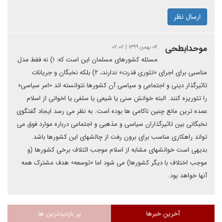
ارسال نظر
موحدابطحی
۰۴ بهمن ۱۳۹۹ | ۰۲:۰۶
مسئله کشورهای مسلمان این است که: ۱) نه فقط مدل
مناسبی برای اجرای «تئوری قدرت» ندارند، ۲) بلکه نخبگان و جریانات
تاثیرگذار دینی و اجتماعی و سیاسی آن کشورها نتوانسته اند «امر سیاسی»
را تئوریزه کنند. البته خوانش سنی یا شیعی یا سلفی یا اخوانی از اسلام
عمده ترین مانع چنین ناکامی ها بوده است. به نظر می رسد ایجاد گفتگوی
نخبگانی بین تاثیرگذاران سیاسی و مذهبی و اجتماعی درباره موارد فوق می
تواند راهکاری مناسب برای برون رفت از چالشهای این کشورها باشد.
بدیهی است خوانشهای مشابه از اسلام موجب ائتلاف برخی کشورها (و
موجب اختلاف با دیگر کشورها) می شود اما «توسعه» هدف مشترک همه
آنها خواهد بود.
آخرین خبرها
پر بازدیدترین ها