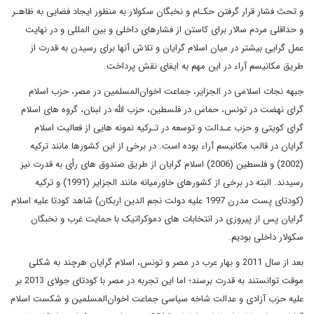
و تحث فشار قرار گرفتن حکـام و نخبگان سکولار به منظور ایجاد فضایی به ظاهـر
و حداقلی مردم سالار برای کاستن از فشارهای داخلی و بین المللی و در نهایت
عمل گرایی بیشتر در میان اسلام گرایان و تلاش آنها برای رسیدن به قدرت از
طریق مکانیسم آراء در این مهم به ایفای نقش پرداخت.
جبهه نجات اسلامی در الجزایر، جماعت اخوان‌المسلمین در مصر، حزب اسلام
گرای نهضت در تونس، حماس در فلسطین، حزب الله در لبنان، گروه های اسلام
گرای کویتی و حزب عـدالت و توسعه در تـرکیه نمونه هایی از فعالیت اسلام
گرایان در قالب مکانیسم آراء بوده است. در برخی از این کشورها مانند ترکیه
(2002) و فلسطین (2006) اسلام گرایان از طریق صندوق های رأی به قدرت نیز
رسیدند. البته در برخی از کشورهای خاورمیانه مانند الجزایر (1991) و ترکیه
(کودتای پست مدرن 1997 علیه دولت نجم الدین اربکان) شاهد کودتا علیه اسلام
گرایان پس از پیروزی در انتخابات های دموکراتیک با حمایت غرب و نخبگان
سکولار داخلی بودیم.
بعد از سال 2011 و بهار عرب در مصر و تونس، اسلام گرایان هرچند به شکلی
موقت توانستند به قدرت برسند؛ اما این تجربه در مصر با کودتای جولای 2013 بر
علیه حزب آزادی و عدالت شاخه سیاسی جماعت اخوان‌المسلمین و شکست اسلام