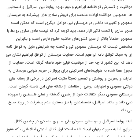
موفقیت و گسترش توافقنامه ابراهیم و دوم بهبود روابط بین اسرائیل و فلسطینی
ها. همچنین موافقت ایالات متحده برای فروش سلاح های پیشرفته به عربستان
سعودی و تغییرات داخلی در عربستان نیز، عوامل دیگری است که ممکن است
عادی سازی را تحت تاثیر قرار دهد. باید توجه کرد که قیمت عادی سازی روابط با
سعودی احتمالاً بالاتر از سایر کشورهای حاشیه خلیج فارس است و بنابراین
مشخص نیست که عربستان سعودی کی و تحت چه شرایطی مایل به توافق نامه
ای به سبک توافق نامه ابراهیم است. حمایت عربستان از توافق ابراهیم نشان می
دهد که این کشور تا چه حد از موقعیت قبلی خود فاصله گرفته است. حمایت از
مجوز اعطا شده به هواپیماهای اسرائیلی برای پرواز در حریم هوایی عربستان به
امارات و بحرین و پوشش و تفسیر نسبتاً مثبت اسرائیل در برخی از رسانه های
دولتی سعودی و اظهارات برخی از مقامات از نشانه های این فاصله گرفتن است.
عربستان سعودی دیگر انتقادات خود از رهبری گذشته و فعلی فلسطین را بیهوده
نمی داند و مانند اسرائیل، فلسطینیان را نیز مسئول عدم پیشرفت در روند صلح
می داند.
البته روابط اسرائیل و عربستان سعودی طی سالهای متمادی در چندین کانال
موازی اما به صورت پنهان ایجاد شده است: اول کانال امنیتی-اطلاعاتی ، که هنوز