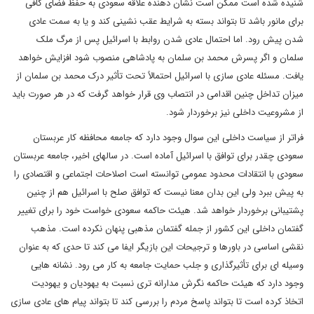
شنیده شده است ممکن است نشان دهنده علاقه سعودی به حفظ فضای کافی
برای مانور باشد تا بتواند بسته به شرایط عقب نشینی کند و یا به سمت عادی
شدن پیش رود. اما احتمال عادی شدن روابط با اسرائیل پس از مرگ ملک
سلمان و اگر پسرش محمد بن سلمان به پادشاهی منصوب شود افزایش خواهد
یافت. مسئله عادی سازی با اسرائیل احتمالاً تحت تأثیر درک محمد بن سلمان از
میزان تداخل چنین اقدامی در انتصاب وی قرار خواهد گرفت که در هر صورت باید
از مشروعیت داخلی نیز برخوردار شود.
فراتر از سیاست داخلی این سوال وجود دارد که جامعه محافظه کار عربستان
سعودی چقدر برای توافق با اسرائیل آماده است. در سالهای اخیر، جامعه عربستان
سعودی با انتقادات محدود عمومی توانسته است اصلاحات اجتماعی و اقتصادی را
به پیش ببرد ولی این بدان معنا نیست که توافق صلح با اسرائیل هم از چنین
پشتیبانی برخوردار خواهد شد. هیئت حاکمه سعودی خواست خود را برای تغییر
گفتمان داخلی این کشور از جمله گفتمان مذهبی پنهان نکرده است. مذهب
نقشی اساسی در باورها و ترجیحات این بازیگر ایفا می کند تا حدی که به عنوان
وسیله ای برای تأثیرگذاری و جلب حمایت جامعه به کار می رود. نشانه هایی
وجود دارد که هیئت حاکمه نگرش مدارانه تری نسبت به یهودیان و یهودیت
اتخاذ کرده است تا بتواند پاسخ مردم را بررسی کند تا بتواند پیام های عادی سازی