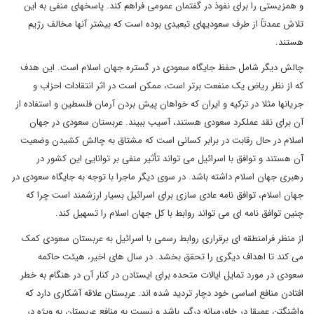
و همزیستی را برای نفوذ در گفتمان عمومی فراهم کند. پاسخهای منفی به این
تلاش عمدتاً از طرف سعودیهای تبعیدی بوده است که بیشتر آنها مخالف رژیم
هستند.
چالش دیگر شامل حفظ جایگاه سعودی در گستره جهان اسلام است. این هدف
که از نظر ریاض یک منفعت برتر است، ممکن است در اثر انتقادات احزاب و
جریانها مثلا در ترکیه و ایران که خواهان پیش بردن آرمان فلسطین و استفاده از
آن برای نقد عملکرد سعودی هستند، آسیب ببیند. عربستان سعودی در جهان
اسلام در حال رقابت در برابر کسانی است که مشتاق به چالش کشیدن وضعیت
آن هستند و توافق با اسرائیل می تواند تأثیر منفی بر توانایی این کشور در
رهبری جهان اسلام داشته باشد. در سوی دیگر ماجرا با توجه به جایگاه سعودی در
جهان اسلام، توافق نامه عادی سازی برای اسرائیل بسیار ارزشمند است چرا که
چنین توافق نامه ای می تواند روابط با کل جهان اسلام را تسهیل کند.
از منظر فرامنطقه ای برقراری روابط رسمی با اسرائیل به عربستان سعودی کمک
می کند تا اهداف دیگری را تحقق بخشد. در سال های اخیر، هیئت حاکمه
سعودی در مورد تمایل ایالات متحده برای ایستادن در کنار آن در هنگام به خطر
افتادن منافع اساسی خود دچار تردید شده اند. عربستان علاقه آشکاری دارد که
واشنگتن عمیقا در خاورمیانه درگیر باشد و نسبت به منافع عربستان به ویژه در