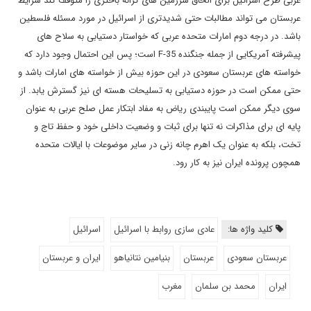
عربی طرح اسرائیل برای الحاق سرزمین های کرانه باختری را متوقف کند شرایط
عربستان می تواند مطالبات حتی شدیدتری از اسرائیل در مورد مسئله فلسطین
باشد. در درجه دوم امارات متحده عربی که خواستار دستیابی به سلاح های
پیشرفته آمریکایی از جمله جنگنده F-35 است؛ پس این احتمال وجود دارد که
خواسته های عربستان سعودی در این حوزه بیش از خواسته های امارات باشد و
حتی ممکن است در حوزه دستیابی به تسلیحات هسته ای نیز گسترش یابد. از
سوی دیگر ممکن است پایبندی ریاض به مفاد ابتکار عمل صلح عربی به عنوان
پایه ای برای مذاکرات نه تنها برای ثبات و وضعیت داخلی خود و حفظ تاج و
تخت، بلکه به عنوان یک اهرم چانه زنی در سایر موضوعات با ایالات متحده
همچون پرونده ایران نیز به کار رود.
کلید واژه ها:
عادی سازی روابط با اسرائیل
اسرائیل
عربستان سعودی
عربستان
بنیامین نتانیاهو
ایران و عربستان
ایران
محمد بن سلمان
مغرب