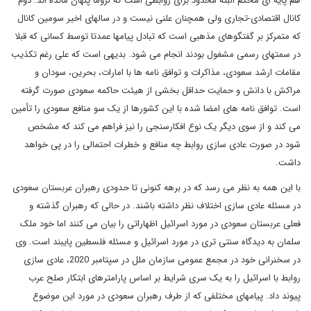
هم پایه ای محکم البته محدود برای روابطی است که لزوماً پنهان مانده اند. دوم
کانال اقتصادی-تجاری ولی همچنان علنی نیست و در سالهای اخیر سومین کانال
که متمرکز بر گفتگوهای مذهبی است که تبادل پیامها عمدتا توسط کسانی که قبلا
در سمتهای رسمی مشغول بودند انجام می شود. بدیهی است که علی رغم تکذیب
مقامات ارشد سعودی، مذاکرات و توافق نامه ها با امارات، بحرین، سودان و
مراکش با دانش و حمایت حداقل بخشی از هیئت حاکمه سعودی صورت گرفته
است. توافق نامه های امضا شده با این کشورها از یک سو منافع سعودی را تأمین
می کند و از سوی دیگر یک نوع افکارسنجی را نیز فراهم می کند که مشخص
شود در صورت عادی سازی روابط چه منافع و خطرات احتمالی را در پی خواهد
داشت.
با این همه به نظر می رسد که در برهه کنونی تا حدودی رهبران عربستان سعودی
در مسئله عادی سازی اختلاف نظر داشته باشند. در حالی که رهبران گذشته و
فعلی عربستان سعودی در مورد اسرائیل اظهاراتی را بیان می کنند اما خود ملک
سلمان به دیدگاه سنتی تری در مورد اسرائیل و مسئله فلسطین پایبند است. وی
در سخنرانی خود در مجمع عمومی سازمان ملل در سپتامبر 2020، عادی سازی
روابط با اسرائیل را به یک سری شرایط بر اساس پارامترهای ابتکار صلح عرب
پیوند داد. پیامهای مختلفی که از طرف رهبران سعودی در مورد این موضوع