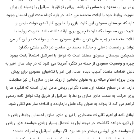
برابر ایران، متعهد و حساس تر باشد. ریاض توافق با اسرائیل را وسیله ای برای
تقویت روابط خود با ایالات متحده می داند. در بازه کوتاه مدت این احتمال وجود
دارد که عربستان سعودی این کارت بازی را تا روی کار آمدن دولت بایدن و
تثبیت وی محفوظ نگه دارد تا چیزی برای ارائه داشته باشد. تقویت روابط با
ایالات متحده در زمره عالی ترین منافع سعودی است و موفقیت در این کار می
تواند بر وضعیت داخلی و جایگاه محمد بن سلمان نیز تأثیر مثبتی بگذارد.
همچنین عربستان سعودی معتقد است که توافق با اسرائیل احتمالاً باعث بهبود
چهره و وضعیت سعودی از جمله در کنگره آمریکا می شود که در چند سال اخیر به
دلیل اقدامات متعدد آسیب دیده است. این امر با تلاشهای سعودی برای پیش
بردن پروژه اسلام میانه رو به عنوان بخشی از روند مدرن سازی آن نیز مطابقت
دارد. اما در سطح منطقه ای، عمده نگرانی ریاض عامل ایران است که انگیزه ها را
برای حرکت به سمت عادی سازی روابط با اسرائیل از طریق یک توافق نامه رسمی
فراهم می کند تا بتواند به عنوان یک عامل بازدارنده و ائتلاف ساز هم تلقی شود.
توافق نامه ابراهیم تاثیرات معناداری را نیز بر عادی سازی احتمالی روابط ریاض و
تل آویو خواهد گذاشت. در درجه اول به احتمال بسیار زیادی خواسته های ریاض
از خواسته های ابوظبی بیشتر خواهد بود. اگر توافق اسرائیل و امارات متحده