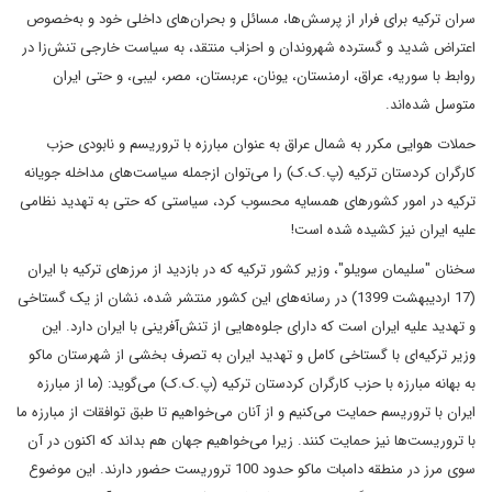
سران ترکیه برای فرار از پرسش‌ها، مسائل و بحران‌های داخلی خود و به‌خصوص
اعتراض شدید و گسترده شهروندان و احزاب منتقد، به سیاست خارجی تنش‌زا در
روابط با سوریه، عراق، ارمنستان، یونان، عربستان، مصر، لیبی، و حتی ایران
متوسل شده‌اند.
حملات هوایی مکرر به شمال عراق به عنوان مبارزه با تروریسم و نابودی حزب
کارگران کردستان ترکیه (پ.ک.ک) را می‌توان ازجمله سیاست‌های مداخله جویانه
ترکیه در امور کشورهای همسایه محسوب کرد، سیاستی که حتی به تهدید نظامی
علیه ایران نیز کشیده شده است!
سخنان "سلیمان سویلو"، وزیر کشور ترکیه که در بازدید از مرزهای ترکیه با ایران
(17 اردیبهشت 1399) در رسانه‌های این کشور منتشر شده، نشان از یک گستاخی
و تهدید علیه ایران است که دارای جلوه‌هایی از تنش‌آفرینی با ایران دارد. این
وزیر ترکیه‌ای با گستاخی کامل و تهدید ایران به تصرف بخشی از شهرستان ماکو
به بهانه مبارزه با حزب کارگران کردستان ترکیه (پ.ک.ک) می‌گوید: (ما از مبارزه
ایران با تروریسم حمایت می‌کنیم و از آنان می‌خواهیم تا طبق توافقات از مبارزه ما
با تروریست‌ها نیز حمایت کنند. زیرا می‌خواهیم جهان هم بداند که اکنون در آن
سوی مرز در منطقه دامبات ماکو حدود 100 تروریست حضور دارند. این موضوع