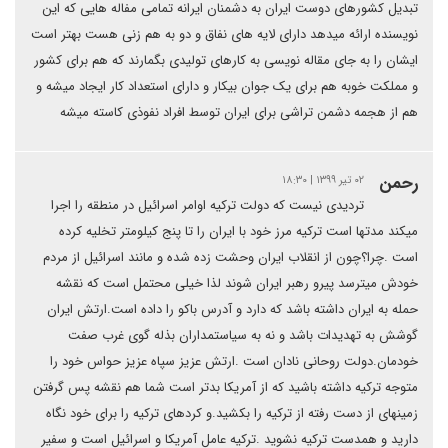
تبدیل کشورهای دوست ایران به دشمنان ایرانه تمامی مفاله هایی که این
نویسنده ارائه میدهد دارای لایه های نفاق و دو به هم زنی هست بهتر است
ایشان را به جای مقاله نویسی به کارهای تولیدی بگمارند که هم برای کشور
و مملکت خوبه هم برای یک جوان بیکار و دارای استعداد کار ایجاد میشه و
هم از هجمه دشمن تراشی برای ایران توسط افراد نفوذی کاسته میشه
رحمن
۰۲ تیر ۱۳۹۹ | ۱۸:۳۰
تردیدی نیست که دولت ترکیه اوامر اسرائیل در منطقه را اجرا
میکند مدتها است ترکیه مرز خود با ایران را تا پنج کیلومتر تخلیه کرده
است .چرا؟چون از انقلاب ایران وحشت زده شده و مانند اسرائیل از مردم
خودش میترسد پیرو رهبر ایران شوند لذا خیلی محتمل است که نقشه
حمله به ایران داشته باشد که دارد و آدرس باکو را داده است.ارتش ایران
گوشش به تهدیدات باشد و نه به سیاستمداران بذله گوی غرب صفت
خودمان.دولت روحانی نادان است .ارتش عزیز سپاه عزیز حواس خود را
متوجه ترکیه داشته باشید که از آمریکا بدتر است شما هم نقشه پس گرفتن
زمینهای از دست رفته از ترکیه را بکشید.و کردهای ترکیه را برای خود نگاه
دارید و همدست ترکیه نشوید .ترکیه عامل آمریکا و اسرائیل است و سفیر