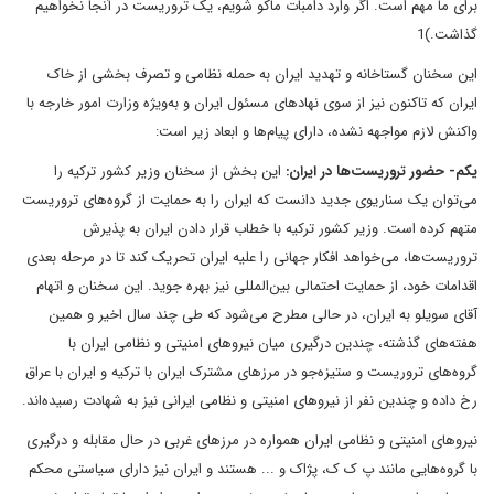
برای ما مهم است. اگر وارد دامبات ماکو شویم، یک تروریست در آنجا نخواهیم
گذاشت.)1
این سخنان گستاخانه و تهدید ایران به حمله نظامی و تصرف بخشی از خاک
ایران که تاکنون نیز از سوی نهادهای مسئول ایران و به‌ویژه وزارت امور خارجه با
واکنش لازم مواجهه نشده، دارای پیام‌ها و ابعاد زیر است:
یکم- حضور تروریست‌ها در ایران:
این بخش از سخنان وزیر کشور ترکیه را
می‌توان یک سناریوی جدید دانست که ایران را به حمایت از گروه‌های تروریست
متهم کرده است. وزیر کشور ترکیه با خطاب قرار دادن ایران به پذیرش
تروریست‌ها، می‌خواهد افکار جهانی را علیه ایران تحریک کند تا در مرحله بعدی
اقدامات خود، از حمایت احتمالی بین‌المللی نیز بهره جوید. این سخنان و اتهام
آقای سویلو به ایران، در حالی مطرح می‌شود که طی چند سال اخیر و همین
هفته‌های گذشته، چندین درگیری میان نیروهای امنیتی و نظامی ایران با
گروه‌های تروریست و ستیزه‌جو در مرزهای مشترک ایران با ترکیه و ایران با عراق
رخ داده و چندین نفر از نیروهای امنیتی و نظامی ایرانی نیز به شهادت رسیده‌اند.
نیروهای امنیتی و نظامی ایران همواره در مرزهای غربی در حال مقابله و درگیری
با گروه‌هایی مانند پ ک ک، پژاک و ... هستند و ایران نیز دارای سیاستی محکم