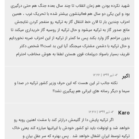
شهید نکرده بودن هم زمان انقلاب تا چند سال بعده جنگ هم حتی درگیری
بود و این یکی دو سال هم فعالیتشون بیشتر شده با تحریک غرب ، همین
احزاب چندین بار تا الان خط انتقال گاز به ترکیه رو منفجر کردن نتایجش
مانع صدور گاز به ترکیه میشود و حال ترکیه از روسیه گاز خریداری میکند تا
بدون مزاحم گاز وارد بکند پس ما کمتر از ترکیه از این احزاب ضربه نخوردایم
و حال ترکیه با دشمن مشترک میجنگد آیا این بد است!!! شخص دکتر
ظریف بسیار باسواد دیپلمات قوی هستن لطفا به هوش مخاطب احترام
اکبر
۰۲ تیر ۱۳۹۹ | ۱۲:۲۶
نکته جالب تر این هست که این حرف وزیر کشور ترکیه در صدا و
سیما و دیگر رسانه های ایرانی هم پیگیری نشد!!
Karo
۰۲ تیر ۱۳۹۹ | ۱۲:۴۷
اگر ترکیه پایش دا از گلیمش درازتر کند با مشت اهنین روبه رو
خواهد شد و اونوقت باید تو کشور خودش با ایرانیها مبارزە کند یعنی خاک
ترکیه توسط ایران اشغال خواهد شد . پس بهتره که سر عقل بیان و