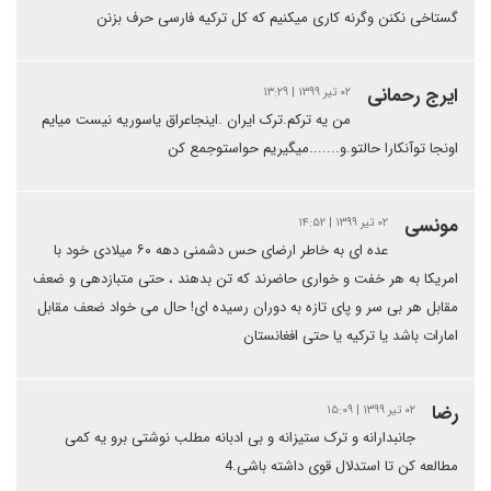
گستاخی نکنن وگرنه کاری میکنیم که کل ترکیه فارسی حرف بزنن
ایرج رحمانی
۰۲ تیر ۱۳۹۹ | ۱۳:۲۹
من یه ترکم.ترک ایران .اینجاعراق یاسوریه نیست میایم
اونجا توآنکارا حالتو.و.......میگیریم حواستوجمع کن
مونسی
۰۲ تیر ۱۳۹۹ | ۱۴:۵۲
عده ای به خاطر ارضای حس دشمنی دهه ۶۰ میلادی خود با
امریکا به هر خفت و خواری حاضرند که تن بدهند ، حتی متبازدهی و ضعف
مقابل هر بی سر و پای تازه به دوران رسیده ای! حال می خواد ضعف مقابل
امارات باشد یا ترکیه یا حتی افغانستان
رضا
۰۲ تیر ۱۳۹۹ | ۱۵:۰۹
جانبدارانه و ترک ستیزانه و بی ادبانه مطلب نوشتی برو یه کمی
مطالعه کن تا استدلال قوی داشته باشی.4