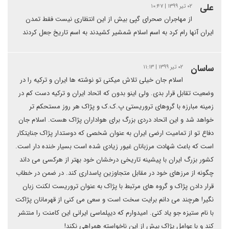
علی
۰۲ تیر ۱۳۹۹ | ۱۰:۴۷
از مهاجران صحرای گپی بیش از این انتظاری نیست فقط تمدن
ایران آنها رام کرد به اسم اسلام شمشیر کشیدند به اسم تاریخ جعل کردند
ساسان
۰۲ تیر ۱۳۹۹ | ۱۱:۱۳
اسلام جان خیلی تلاش میکنی تو نوشته ها ایران و ترکیه را در
وضعیت تقابل قرار بدی. ولی اینو بدون که اتحاد ایران و ترکیه دست کم در
زمینه مبارزه با گروهای تروریستی پ.ک.ک و پژاک هر روز مستحکم تر
خواهد شد و این اتحاد دردی بزرگ برای هواداران پژاک هست. اسلام جان
دفاع تو از تمامیت ارضی ایران به عنوان شخصی که دوستدار پژاک جنایتکار
است که باعث شهادت مرزبانان غیور زیادی شده است بسیار خنده دار است.
کشور بزرگ ایران با پیشینه تاریخی درخشان خود بهتر از هرکسی می داند
چگونه از مرزهای خود در مقابل متجاوزین پاسداری کند. در ضمن در خطاب
قرار دادن پژاک و گروه های مرتبط با پژاک به عنوان تروریست لکنت زبان
نگیر! هرچند می دانم برایت سخت است و سعی می کنی از قهرمانان پژاکت
با نام ستیزه جو یاد کنی. امیدوارم که دیپلماسی ایرانی این کامنت را منتشر
کند و با عوامل پژاک بیش از این ناخواسته همراهی نکند!