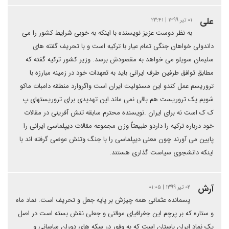
علی
۰۱ تیر ۱۳۹۹ | ۲۳:۴۱
به نظر دوست عزیز نویسنده با اینکه به خوبی شرایط کشور را می
داندولی خواهان جنگی تمام عیار با ترکیه است و با تحریف گفته های
سلیمان سویلو می خواهد به مقصودش برسد. وزیر کشور ترکیه گفته که
مطابق توافق طرفین طرف ایرانی باید به تعهدات خود در زمینه مبارزه با
تروریسم عمل کندو این مسئولیت ایران است واگروارد منطقه دامبات ماکو
شویم یک تروریست هم باقی نمی ماند.این تهدیدی برای تروریستهای پ
ک ک است نه برای ایران .نویسنده محترم سابقه تنش آفرینی در مقالات
خود درباره ترکیه را داردو طبیعتاٌ وزن مجموعه مقالات دیپلماسی ایرانی را
پایین می آورند چون معنی دیپلماسی را با جنگ وتنش عوضی گرفته اند با
اینکه دانشجوی سیاست گذاری هستند.
آرش
۰۲ تیر ۱۳۹۹ | ۰۱:۰۵
پسمانده عثمانی همه چیزش بر پایه جعل و تحریف است. نماد ماه
و ستاره که بر پرچم این جغرافیای موقتی و جعلی نقش بسته است در اصل
یک نماد ایران باستان است که به وفور در سکه های دوران ساسانی و