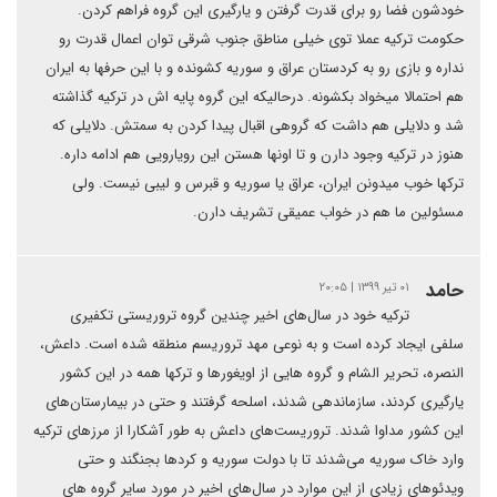
خودشون فضا رو برای قدرت گرفتن و یارگیری این گروه فراهم کردن.
حکومت ترکیه عملا توی خیلی مناطق جنوب شرقی توان اعمال قدرت رو
نداره و بازی رو به کردستان عراق و سوریه کشونده و با این حرفها به ایران
هم احتمالا میخواد بکشونه. درحالیکه این گروه پایه اش در ترکیه گذاشته
شد و دلایلی هم داشت که گروهی اقبال پیدا کردن به سمتش. دلایلی که
هنوز در ترکیه وجود دارن و تا اونها هستن این رویارویی هم ادامه داره.
ترکها خوب میدونن ایران، عراق یا سوریه و قبرس و لیبی نیست. ولی
مسئولین ما هم در خواب عمیقی تشریف دارن.
حامد
۰۱ تیر ۱۳۹۹ | ۲۰:۰۵
ترکیه خود در سال‌های اخیر چندین گروه تروریستی تکفیری
سلفی ایجاد کرده است و به نوعی مهد تروریسم منطقه شده است. داعش،
النصره، تحریر الشام و گروه هایی از اویغورها و ترکها همه در این کشور
یارگیری کردند، سازماندهی شدند، اسلحه گرفتند و حتی در بیمارستان‌های
این کشور مداوا شدند. تروریست‌های داعش به طور آشکارا از مرزهای ترکیه
وارد خاک سوریه می‌شدند تا با دولت سوریه و کردها بجنگند و حتی
ویدئوهای زیادی از این موارد در سال‌های اخیر در مورد سایر گروه های