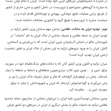
در مبارزه با ستیزه‌جویان مرزهای غربی خود بوده است. ایران با تمام توان نسبت
به مبارزه با گروه‌های ستیزه‌جو و تروریست در داخل کشور و حتی خارج از کشور
از طریق برخی عملیات دقیق موشکی، پهپادی و توپخانه‌ای اقدام کرده و در
سیاست مبارزه با تروریسم با هیچ گروه یا کشوری مماشات نداشته است.
دوم- تهدید ایران به دخالت نظامی:
بخش مهم سخنان وزیر کشور ترکیه در
تهدید ایران به حمله نظامی و تصرف بخشی از خاک ایران به نام "دامبات" در
شهرستان ماکو در استان آذربایجان غربی ایران است که با بی‌شرمی و گستاخی
کامل، ایران را به ورود نیروهای ترکیه به این بخش از خاک ایران و نقض تمامیت
ارضی ایران تهدید کرده است!
سران ترکیه و اکنون وزیر کشور آنان که با دخالت‌های جنگ‌طلبانه خود در سوریه،
عراق، لیبی و ... نوعی غرور کاذب برتری‌جویی منطقه‌ای و تسلط بر منطقه را دچار
شده‌اند، چنان در توهم قرار گرفته‌اند که فکر و خیال تصرف خاک ایران را نیز بر
زبان می‌آورند و گویا فراموش کرده‌اند که ایران و شهروندانش را نباید با عراق،
سوریه، لیبی و ... مقایسه کرد.
چنین سخنان تهدیدآمیزی علیه ایران را می‌توان بخشی از سناریوی حمله محدود
نظامی ترکیه به دامبات ماکو یا بخش دیگری از ایران در مرزهای دو کشور فرض