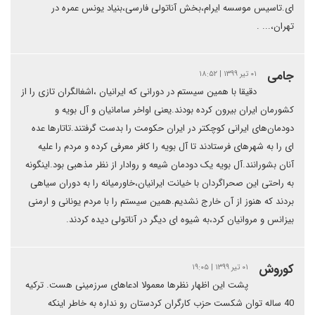
ای.تاسیس موسسه ایرام،بخش آناتولی فارسی،بنیاد یونس عمره در
تهران،... .
جامی
۰۱ تیر ۱۳۹۹ | ۱۸:۵۲
دقیقا با همین سیستم در دورانی که ایرانیان ،اشغالگران تازی را از
کشورمان ایران بیرون کرده بودند.یعنی اواخر سامانیان و آل بویه و
دودمان‌های ایرانی کوچکتر در ایران حکومت را بدست گرفتند.تاتارها عده
ای را به شهرهای فرستادند تا آل بویه را کافر معرفی کرده و مردم را علیه
آنان بشورانند.آل بویه یک دودمان شیعه و روادار از نظر مذهبی بود.اینگونه
به راحتی این صحراگردان با خیانت ایرانیان،خاورمیانه را به دوران سیاهی
بردند که هنوز از آن خارج نشدیم.همین سیستم را با مردم یونانی و ارمنی
بیزانس و مروانیان کرد،به شیوه ای دیگر در آناتولی دیده کردند.
کوروش
۰۱ تیر ۱۳۹۹ | ۱۹:۰۵
پشت این اظهار نظرها معمولا ادعاهای سرزمینی هست. ترکیه
40 ساله توان شکست حزب کارگران کردستان رو نداره به خاطر اینکه