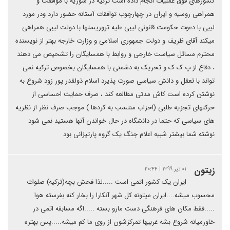
کشورهای فوق عملیات انجام داده است ترکیه در سوریه با موافقت و
همراهی روسیه و ایران در چهارچوب توافقات آستانه حضور دارد ودر مورد
لیبی با دعوت حکومت قانونی لیبی علیه تروریستها با دولت لیبی همراهی
میکند آقای ظریف و دولت جمهوری اسلامی و وزارت خارجه بهتر از نویسنده
محترم مسائل سیاست خارجی و روابط با همسایگان را تشحیص می دهند
، دفاع از پ ک ک و تحریک به دشمنی با همسایگان بخصوص ترکیه نمی
تواند با تعقل و دانش سیاسی صورت پذیرد اسلام ذولقدر پور زود شروع به
نوشتن کرده است کاش مدتی مطالعه کند ، صرف حمایت احساسی از
حرکتهای تجزیه طلبی (احزاب منتسب به کردها ) موجب صرف نظر از نظریه
های سیاسی که حتما در دانشگاه در حال خواندن آنها هستید نمی شود
نوشته شما بیشتر شبیه اعلام جنگ یک گروه پارتیزانی بود
زیتون
۰۱ تیر ۱۳۹۹ | ۲۰:۴۴
ایران یک کشور اتمی است .....لذا فحش بچه(ترکیه) صلوات
محسوب میشه....ایران میتونه کل شهر آنکارا را بخار کنه بفرسته هوا
.....فقط مکان های فرهنگی دست مارو بسته .....اگه مسابقه اتمی در
خاورمیانه شروع بشه غربیها تمرکزشون از روی ما کم میشه.....پس بهتره