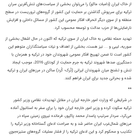
از خاک ایران (دامبات ماکو) را می‌توان بخشی از سیاست‌های تنش‌آفرین سران
ترکیه برای سرپوش گذاشتن بر حمایت این کشور از گروه‌های تروریست در سطح
منطقه و از سوی دیگر انحراف افکار عمومی این کشور از مسائل داخلی و افزایش
نارضایتی‌ها از حزب عدالت و توسعه محسوب کرد.
تهدید حمله نظامی به خاک ایران از سوی ترکیه که اکنون در حال اشغال بخشی از
سوریه، لیبی و ... نیز هست، بخشی از اهداف و نیات سیاستگذاران متوهم این
کشور است تا ضمن تهییج افکار عمومی شهروندان خود در ترکیه و همزمان با
دستگیری صدها شهروند ترکیه به جرم حمایت از کودتای 2016، موجب ایجاد
تنش و تشنج میان شهروندان ایرانی (تُرک- کُرد) ساکن در مرزهای ایران و ترکیه
شده و بحرانی جدید برای ایران فراهم کنند.
**
در شرایطی که وزارت امور خارجه ایران در مقابل تهدیدات نظامی وزیر کشور
ترکیه سکوت کرده و وزیر امور خارجه ایران خود را برای سفر به استانبول آماده
می‌کرد، سردار سرتیپ پاسدار محمد پاکپور، فرمانده نیروی زمینی سپاه در
مرزهای شمال‌غرب ایران حاضر شد و به صراحت ادعای گستاخانه وزیر ترکیه را
تکذیب و محکوم کرد و این ادعای ترکیه را از فشار عملیات‌ گروه‌های ستیزه‌جوی