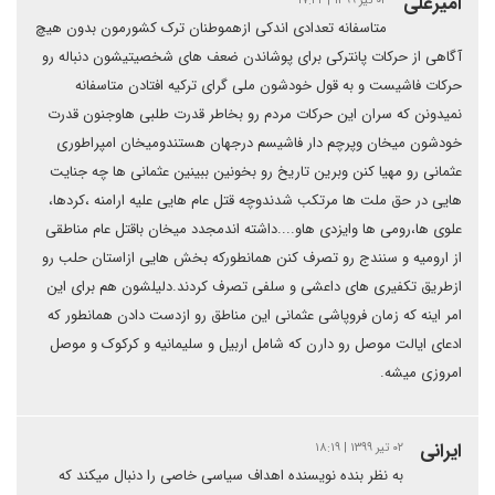
امیرعلی
متاسفانه تعدادی اندکی ازهموطنان ترک کشورمون بدون هیچ
آگاهی از حرکات پانترکی برای پوشاندن ضعف های شخصیتیشون دنباله رو
حرکات فاشیست و به قول خودشون ملی گرای ترکیه افتادن متاسفانه
نمیدونن که سران این حرکات مردم رو بخاطر قدرت طلبی هاوجنون قدرت
خودشون میخان وپرچم دار فاشیسم درجهان هستندومیخان امپراطوری
عثمانی رو مهیا کنن وبرین تاریخ رو بخونین ببینین عثمانی ها چه جنایت
هایی در حق ملت ها مرتکب شدندوچه قتل عام هایی علیه ارامنه ،کردها،
علوی ها،رومی ها وایزدی هاو....داشته اندمجدد میخان باقتل عام مناطقی
از ارومیه و سنندج رو تصرف کنن همانطورکه بخش هایی ازاستان حلب رو
ازطریق تکفیری های داعشی و سلفی تصرف کردند.دلیلشون هم برای این
امر اینه که زمان فروپاشی عثمانی این مناطق رو ازدست دادن همانطور که
ادعای ایالت موصل رو دارن که شامل اربیل و سلیمانیه و کرکوک و موصل
امروزی میشه.
ایرانی
۰۲ تیر ۱۳۹۹ | ۱۸:۱۹
به نظر بنده نویسنده اهداف سیاسی خاصی را دنبال میکند که