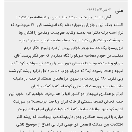
علی
۰۲ تیر ۱۳۹۹ | ۰۹:۴۹
آقای ذولقدر پور،خوب میشد جلد دومی بر شاهنامه مینوشتید،و
افسانه جنگ ایران وتوران رادوباره بقلم یک اندیشمند قرن ۲۱ مینوشتید.که
قرار است برات دکترا هم بدهند وشاید هم پست ومقامی را اشغال وبا
سرنوشت دوملت بازی کنید! از یک جمله ساده سلیمان سویلو در باره
تروریستها یک حماسه ورجز خوانی پیش از نبرد وتهیج افکار مردم
میکنید،من خودم مصاحبه سویلو را نگاه میکردم: که خبر نگار پرسید.آقای
سویلو وعده داده بودید تا تابستان تروریسم را ریشه کن خواهید کرد ،آیا به
نتیجه وهدف رسیده اید؟ که سویلو جواب داد در داخل ترکیه ریشه کن شده
ولی تقریبا ۴۸۰ تروریست در بیرون مرزهایمان هستند از جمله در دامبات
ماکو ۱۰۰ نفر تروریست لانه سازی کرده اند که با کمک برادران
ایرانی،وهمکاری نیروهای دو کشور آنها را هم برطرف خواهیم کرد .خوب این
جمله کجاش تصرف قسمتی از خاک ایران ویا ضد ایرانیست؟ در صورتیکه
اشاره کرد طبق توافقات حاصله که قبلا با دولت ایران انجام داده ایم ،در
مبارزه با تروریسم همکاری جدی داریم،،تعجب اینجاست که ریشه اکثر
اختلافات بین ممالک ازهمین کج فهمی افراد بی اطلاع از موضوع ناشی