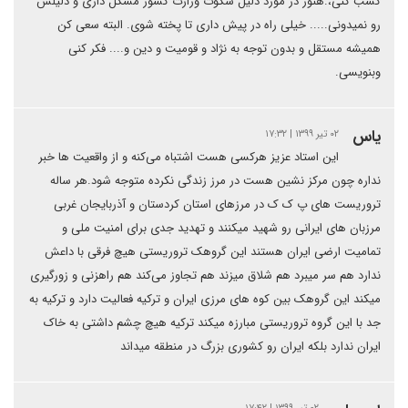
کسب کنی،.هنوز در مورد دلیل سکوت وزارت کشور مشکل داری و دلیلش
رو نمیدونی..... خیلی راه در پیش داری تا پخته شوی. البته سعی کن
همیشه مستقل و بدون توجه به نژاد و قومیت و دین و.... فکر کنی
وبنویسی.
یاس
۰۲ تیر ۱۳۹۹ | ۱۷:۳۲
این استاد عزیز هرکسی هست اشتباه می‌کنه و از واقعیت ها خبر
نداره چون مرکز نشین هست در مرز زندگی نکرده متوجه شود.هر ساله
تروریست های پ ک ک در مرزهای استان کردستان و آذربایجان غربی
مرزبان های ایرانی رو شهید میکنند و تهدید جدی برای امنیت ملی و
تمامیت ارضی ایران هستند این گروهک تروریستی هیچ فرقی با داعش
ندارد هم سر میبرد هم شلاق میزند هم تجاوز می‌کند هم راهزنی و زورگیری
میکند این گروهک بین کوه های مرزی ایران و ترکیه فعالیت دارد و ترکیه به
جد با این گروه تروریستی مبارزه میکند ترکیه هیچ چشم داشتی به خاک
ایران ندارد بلکه ایران رو کشوری بزرگ در منطقه میداند
۰۲ تیر ۱۳۹۹ | ۱۷:۴۲