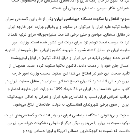
کرد که اکنون در حال زمینه‌سازی و آماده‌سازی بسترهای لازم به‌خصوص جلب
همراهی افکار عمومی منطقه‌ای و جهانی آن هستند.
سوم- انفعال یا سکوت دستگاه دیپلماسی ایران:
یکی از علل این گستاخی سران
دولت ترکیه علیه ایران را می‌توان در سکوت و بی‌خیالی وزارت امور خارجه ایران
در مقابل سخنان، مواضع و حتی برخی اقدامات ستیزه‌جویانه مرزی ترکیه قلمداد
کرد که موجب ایجاد توهم نزد سران دولت این کشور شده است. وزارت امور
خارجه ایران در مقابل کشته شدن 2 شهروند کشاورز ایرانی اهل شهرستان اشنویه
که در حمله پهبادی ترکیه در مرز ایران و عراق (خاک ترکیه) در اوایل اردیبهشت
امسال جان خود را از دست دادند، تاکنون نه‌تنها سکوت کرده است، همچنان از
تأیید صحت این خبر نیز امتناع می‌کند! این سکوت عجیب وزارت امور خارجه
ایران در حالی ادامه دارد که برای تجمع تعدادی معترض در مقابل سفارت ایران در
کابل، سفیر افغانستان در ایران در 24 خرداد 1399 به وزارت امور خارجه احضار و
مراتب اعتراض ایران نسب به فضاسازی علیه ایران و تعرض به اماکن دیپلماتیک
ایران از سوی برخی شهروندان افغانستان، به دولت افغانستان ابلاغ می‌شود.
سکوت و بی‌تفاوتی دستگاه دیپلماسی ایران در برابر اقدامات و گستاخی‌های دولت
ترکیه نسبت به ایران را می‌توان برگی دیگر از ناتوانی تشکیلات دیپلماسی ایرانی
دانست که نسبت به کوچک‌ترین مسائل آمریکا و اروپا حساس بوده و