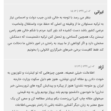
ایرانی
۰۲ تیر ۱۳۹۹ | ۱۵:۱۳
بنظر می رسد با توجه به خالی شدن جیب دولت و احساس نیاز
به ترکیه مسئولان ما از وظیفه ی اصلی که حفظ عزت واستقلال وتمامیت
عرضی کشور باشد دست کشیده اند باور کنید مردم با شکم خالی هم راصی
نیستن یک همچین گستاخی رو تحمل کنن ترکیه دشمنیست که دستکش
مخملی دارد و اگر کوتاهی از ما ببیند به راحتی در امور داخلی ما دخالت می
کند فقط کافیست برخی خبرهای خبرگزاری اناتولی را بخونیم
آزاد
۰۲ تیر ۱۳۹۹ | ۱۶:۴۹
اطلاعاتت خیلی ضعیفه، همون چیزهایی که تو اینترنت و تلوزیون به
خودت دادن رو مقاله کردی نوشتی، هنوز هم دلیل سکوت وزارت خارجه
ایران رو متوجه نشدی! هنوز از پیکره و پیدایش گروه های تروریستی خبر
نداری! ما خودمون دانشجو بودیم بلند پرواز بودیم ولی به چه قیمتی
میخوای مقاله چاپ کنی! بی‌زحمت یکم بیشتر مطالعه کن و سعی کن یک
منبع معتبر به زبان دیگر آشنایی داشته باشی تا راحتر بنویسی،اطلاعات