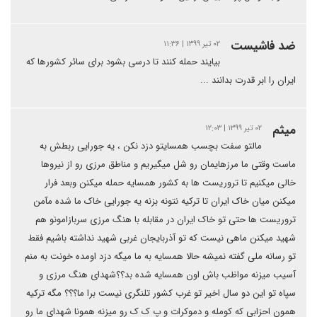
ضد فاشیست
۰۲ تیر ۱۳۹۹ | ۱۱:۳۶
بیایند حمله کنند تا درسی بشود برای سائر کشورها که
ایران را ابر قدرت بدانند ...
میثم
۰۲ تیر ۱۳۹۹ | ۱۲:۰۳
مالتو سفت بچسب همسایتو دزد نکن ، یه جورایی ربطش به
ماست وقتی ما مرزهایمان رو شل میگیریم و مناطق مرزی رو از نیروها
خالی میکنیم تا تروریست ها به کشور همسایه حمله میکنن وبعد فرار
میکنن میان خاک ایران تا ترکیه نتونه بزنه یه جورایی خاک ما شده مآمن
تروریست ها حتی تو خاک ایران در مقابله با هنگ مرزی سربازامونو هم
شهید میکنن ماهی نیست که تو آذربایجان غربی شهید نداشته باشیم فقط
تو رسانه ملی گفته نمیشه حالا همسایه به ما میگه دزد اومده خونت به منم
آسیب میزنه مواظب باش اون همسایه شده بد؟؟شهدای هنگ مرزی و
سپاه تو این دو سال اخیر تو غرب کشور تلنگری نیست برا ما؟؟؟ مگه ترکیه
همون احزابی که کومله و دموکرات و پ ک ک رو میزنه همونا شهدای ما رو