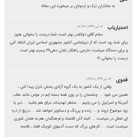
به جانثاران ترک و اردوغان بر میخوره این مقاله
احدیاریاب
۰۲ تیر ۱۳۹۹ | ۰۸:۳۶
سلام آقای ذوالقدر بهتر است شما درست را بخوانی هنوز
برای شما رود است که از دیپلماسی کشور جمهوری اسلامی ایران انتقاد کنی
و برای دستگاه سیاست خارجی راهکار نشان دهی!!!! پسرم بهتر است
درست را بخوانی !!!
فدوی
۰۲ تیر ۱۳۹۹ | ۰۹:۴۸
وقتی از یک کشور به یک گروه آزادی بخش تنزل پیدا کنی ،
همین می شود ... چشممان را بر روی همه بسته ایم در عوض مانند عقاب
آمریکا و اسراییل را می پاییم ... منتظر تهدیدات عراق هم باشید ... دیر یا
زود موضوع اروند و ... زنده و پررنگ و دستاویز خواهد شد ... دریغ از ذره
ای تعقل در سیاست ... البته آش اقتصاد و فرهنگمان هم به همان شوری
سیاست است ... کارهای بزرگ که دست آدمهای کوچک افتاد ، فاتحه