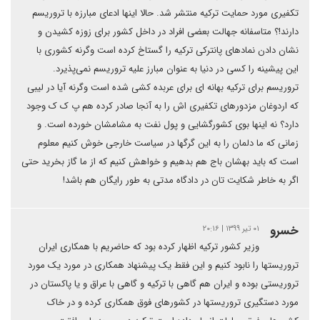
تکفیری مورد حمایت ترکیه منتشر شد. حالا اینها ادعای مبارزه با تروریسم
دارند!؟ متاسفانه جهالت بعضی افراد در داخل کشور برای زوزه کشیدن و
نشان دادن نمادهای پانترکی ترکیه را گستاخ کرده است وگرنه کشوری با
این پیشینه را کسی در دنیا به عنوان مبارز علیه تروریسم نمی‌پذیرد.
تروریسم برای ترکیه بهانه ای برای عربده کشی شده است وگرنه آیا در لیبی
که اردوغان مزدورهای تکفیری اش را به آنجا صادر کرده هم پ ک ک وجود
دارد؟ نه اینها بوی کشورگشایی و پول نفت به مشامشان خورده است. و
زمانی که ما دلمان را به این گرگها در سیاست خارجی خوش کنیم معلوم
است که باید بهشان باج هم بدهیم و خواهش کنیم که از ما گاز بخرید حتی
اگر به خاطر شکایت تان در دادگاه مدتی به طور رایگان هم باشد!
خسرو
۰۱ تیر ۱۳۹۹ | ۲۰:۱۶
وزیر کشور ترکیه اظهار کرده بود که حاضریم با همکاری ایران
تروریستها را نابود کنیم و این فقط یک پیشنهاد همکاری در مورد یک مورد
تروریستی بوده و ایران هم گاهی با ترکیه و گاهی با عراق و یا پاکستان در
مورد دستگیری تروریستها در کشورهای فوق همکاری کرده و در خاک