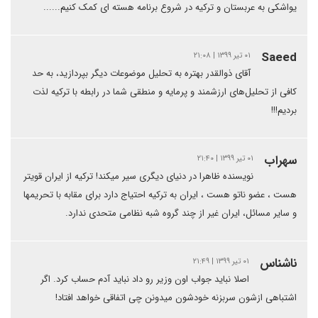
یواشکی به عربستان و ترکیه در شروع برنامه هسته ای کمک کنیم......
Saeed
۰۱ تیر ۱۳۹۹ | ۲۱:۰۸
آقای ذوالقدر بهتره به تحلیل موضوعات دیگر بپردازید، به حد
کافی از تحلیل‌های ارزشمند و پرمایه و منطقی شما در رابطه با ترکیه لذت
بردیم!!!
سهراب
۰۱ تیر ۱۳۹۹ | ۲۱:۴۰
نویسنده ظاهرا در دنیای دیگری سیر میکند! ترکیه از ایران قویتر
هست ، عضو ناتو هست ، ایران به ترکیه احتیاج دارد برای مقابه با تحریمها
و سایر مسائل، ایران غیر از چند گروه شبه نظامی متحدی ندارد.
ناشناس
۰۱ تیر ۱۳۹۹ | ۲۱:۴۹
اصلا نباید جواب اون وزیر رو داد نباید آدم حساب کرد. اگر
اشتباهی ازشون سربزنه خودشون میدونن چی اتفاقی خواهد افتاد!