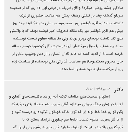
میشود،یعنی اگر موضوع جدی ومهمی بود دستگاه سیاسی ایران به این
سادگی چشم پوشی میکرد؟ وآقای ظریف در عرض این ۲۰ روز که از صحبت
سویلو گذشته چند بار تلفنی وهفته پیش هم ملاقات حضوری از ترکیه
داشتند به اندازه آقای ذولقدر پور تعصب،وحس ملی ندارند؟ البته چند روز
پیش هم آقای ذولقدر پور یک مقاله تحریک آمیز نوشته بودند که با واکنش
های تند کامنت نویسان روبرو بودند ولی متاسفانه معلوم نیست نویسنده
مقاله چه هدفی را دنبال میکند،آیا ایراندوستیش گل کرده،ویا دوستی خاله
خرسه است،؟ از قدیم گفته اند عالم نادان انسان را از دین وطبیب نادان از
جان محروم میکند،وحالاهم سیاست گذارانی مثل نویسنده از سیاست زده
وبیزار میکند،خداوند درد همه را شغا دهد.
دکتر
۰۲ تیر ۱۳۹۹ | ۰۹:۵۴
ژستها و صحبت‌های مقامات ترکیه آدم رو یاد فاشیست‌های آلمان و
ایتالیا در زمان جنگ جهانی میندازه. آقای ظریف هم احتمالا رفتن ترکیه که
بگن تو رو خدا خط لوله ای که توی خاک خودتون ترکیده رو درست کنید و
از ما گاز بخرید. معلوم نیست اینجا هم چطوری قرارداد بستن که با
کوچکترین بالا بردن قیمت از طرف ما باید کلی جریمه بشیم ولی اونها اگه