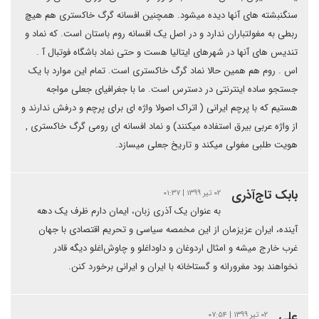
سنگنبشته های آنها دیده میشود. همچنین افسانه گرگ خاکستری هم هیچ
ربطی به مغولتباران ندارد و در اصل یک افسانه روم باستان است. که نماد و
تندیس های آنها در شهرهای ایتالیا هست و حتی نماد باشگاه فوتبال آ .
اس . روم هم همین حالا نماد گرگ خاکستری است. تمام این موارد با یک
جستجو ساده اینترنتی در دسترس است. ما با جغرافیای جعلی مواجه
هستیم که با پرچم ایرانی ( اتراک اصولا واژه ای برای پرچم و درفش ندارند و
از واژه عربی بیرق استفاده میکنند) و نماد افسانه ای رومی گرگ خاکستری ,
هویت طلبی مغولی میکند و تاریخ جعلی میسازد.
بابک تاج‌آذری
۰۲ تیر ۱۳۹۹ | ۰۱:۳۷
به عنوان یک آذری زبان، ایمان دارم ظرف یک دهه
آینده، ایران عزیزمان از این مخمصه سیاسی و تحریم اقتصادی با جهان
غرب خارج میشه و امثال اردوغان و داوداغلو و چاوش‌اغلو دیگه قادر
نخواهند بود مغرورانه و گستاخانه با ایران و ایرانی برخورد کنن.
علی
۰۲ تیر ۱۳۹۹ | ۰۷:۵۴